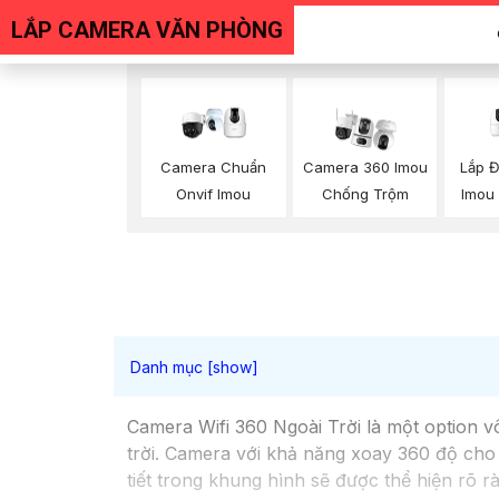
LẮP CAMERA VĂN PHÒNG
Lắp 
Camera Chuẩn
Camera 360 Imou
Imou
Onvif Imou
Chống Trộm
Camera Wifi 360 Ngoài Trời là một option v
trời. Camera với khả năng xoay 360 độ cho 
tiết trong khung hình sẽ được thể hiện rõ r