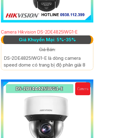
Camera Hikvision DS-2DE4825IWG1-E
Giá Khuyến Mại: 5%-35%
Giá Bán:
DS-2DE4825IWG1-E là dòng camera
speed dome có trang bị độ phân giải 8