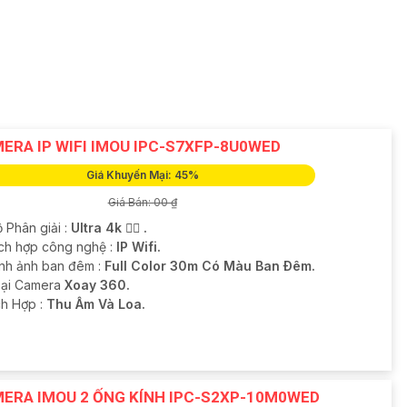
ERA IP WIFI IMOU IPC-S7XFP-8U0WED
Giá Khuyến Mại: 45%
Giá Bán: 00 ₫
 Phân giải :
Ultra 4k 👍🏾 .
ch hợp công nghệ :
IP Wifi.
ình ảnh ban đêm :
Full Color 30m Có Màu Ban Ðêm.
oại Camera
Xoay 360.
ch Hợp :
Thu Âm Và Loa.
ERA IMOU 2 ỐNG KÍNH IPC-S2XP-10M0WED