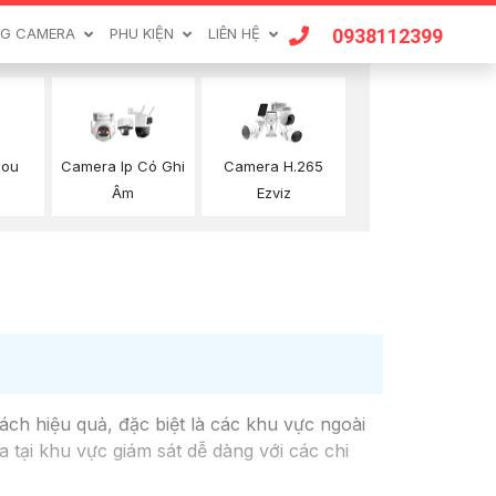
0938112399
G CAMERA
PHU KIỆN
LIÊN HỆ
mou
Camera Ip Có Ghi
Camera H.265
Âm
Ezviz
ch hiệu quả, đặc biệt là các khu vực ngoài
 tại khu vực giám sát dễ dàng với các chi