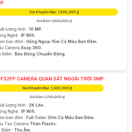
MP
Giá Khuyến Mại: 1,600,000 ₫
Giá Bán: 1,800,000 ₫
ất lượng hình :
10 MP.
Công Nghệ :
IP Wifi.
em ban đêm :
Hồng Ngoại 15m Có Màu Ban Ðêm.
ẫu Camera
Xoay 360.
u Điểm :
Báo Động Chuyển Động.
-F32FP CAMERA QUAN SÁT NGOÀI TRỜI 3MP
Giá Khuyến Mại: 1,400,000 ₫
Giá Bán: 1,700,000 ₫
ất lượng hình :
2K Lite .
Công Nghệ :
IP Wifi.
em ban đêm :
Full Color 30m Có Màu Ban Ðêm.
ấu Tạo Camera
Thân Plastic.
u Điểm :
Thu Âm.