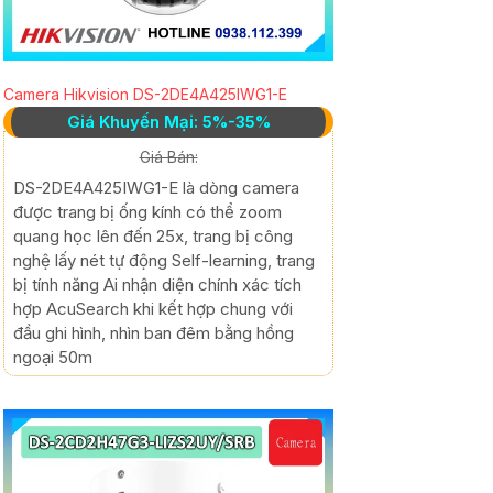
Camera Hikvision DS-2DE4A425IWG1-E
Giá Khuyến Mại: 5%-35%
Giá Bán:
DS-2DE4A425IWG1-E là dòng camera
được trang bị ống kính có thể zoom
quang học lên đến 25x, trang bị công
nghệ lấy nét tự động Self-learning, trang
bị tính năng Ai nhận diện chính xác tích
hợp AcuSearch khi kết hợp chung với
đầu ghi hình, nhìn ban đêm bằng hồng
ngoại 50m