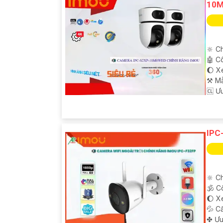
10
🔆 Ch
🤖️ 
🌔 X
⚒ M
️🆑 Ư
IPC
🔆 Ch
🕉️ 
🌔 X
💦 C
️✤ Ư