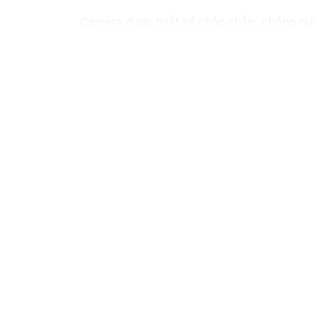
Camera được thiết kế chắc chắn, chống nước
trời, bạn có thể yên tâm mà không cần lo lắ