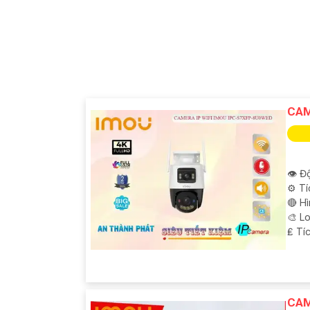
CAM
👁 Độ
⚙ Tí
🔴 H
🎨 L
️₤ Tí
CAM