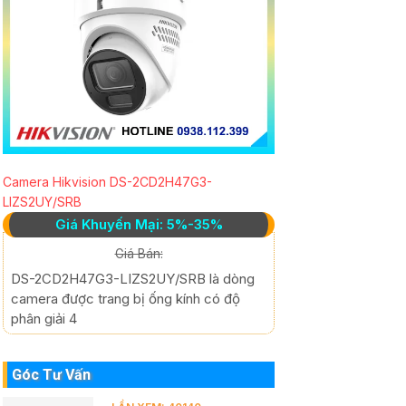
Camera Hikvision DS-2CD2H47G3-
LIZS2UY/SRB
Giá Khuyến Mại: 5%-35%
Giá Bán:
DS-2CD2H47G3-LIZS2UY/SRB là dòng
camera được trang bị ống kính có độ
phân giải 4
Góc Tư Vấn