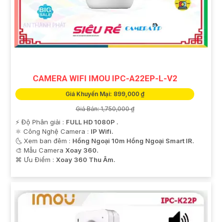
CAMERA WIFI IMOU IPC-A22EP-L-V2
Giá Khuyến Mại: 899,000 ₫
Giá Bán: 1,750,000 ₫
️⚡ Độ Phân giải :
FULL HD 1080P .
⚛️ Công Nghệ Camera :
IP Wifi.
🌜 Xem ban đêm :
Hồng Ngoại 10m Hồng Ngoại Smart IR.
🎨 Mẫu Camera
Xoay 360.
️⌘ Ưu Điểm :
Xoay 360 Thu Âm.