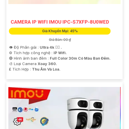
'
CAMERA IP WIFI IMOU IPC-S7XFP-8U0WED
Giá Khuyến Mại: 45%
Giá Bán: 00 ₫
👁 Độ Phân giải :
Ultra 4k 👍🏾 .
⚙ Tích hợp công nghệ :
IP Wifi.
🔴 Hình ảnh ban đêm :
Full Color 30m Có Màu Ban Ðêm.
🎨 Loại Camera
Xoay 360.
️₤ Tích Hợp :
Thu Âm Và Loa.