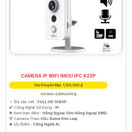
CAMERA IP WIFI IMOU IPC K22P
Giá Khuyến Mại: 1,100,000 ₫
Giá Bán: 2,860,000 ₫
🔅 Độ sắc nét :
FULL HD 1080P .
🌠 Công Nghệ Sử Dụng :
IP.
❃ Xem ban đêm :
Hồng Ngoại 10m Hồng Ngoại SMD.
⚒ Camera Theo Mẫu
Dome Kim Loại.
️♚ Ưu Điểm :
Công Nghệ AI.