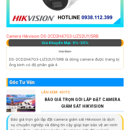
Camera Hikvision DS-2CD2H47G3-LIZS2UY/SRB
Giá Khuyến Mại: 5%-35%
Giá Bán:
DS-2CD2H47G3-LIZS2UY/SRB là dòng camera được trang bị
ống kính có độ phân giải 4
Góc Tư Vấn
LẦN XEM: 40172
BÁO GIÁ TRỌN GÓI LẮP ĐẶT CAMERA
GIÁM SÁT HIKVISION
Báo giá trọn gói lắp đặt camera giám sát Hikvision là dịch
vụ chuyên nghiệp và đáng tin cậy giúp bạn bảo vệ an ninh