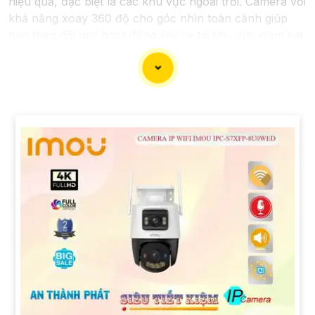
hiệu quả, đặc biệt là các khu vực ngoài trời. Camera với
khả năng xoay 360 độ cho góc nhìn toàn cảnh giúp
bạn theo dõi mọi hoạt động xảy ra tại khu vực giám sát
dễ dàng với các chi tiết trong khung hình sẽ được thể
hiện rõ ràng.
Camera được thiết kế chắc chắn, chống nước và
chống bụi giúp camera hoạt động ổn định trong mọi
điều kiện thời tiết. ️Với camera wifi 360 ngoài trời, bạn
có thể yên tâm mà không cần lo lắng về việc bị xâm
nhập hoặc mất trội tài sản.