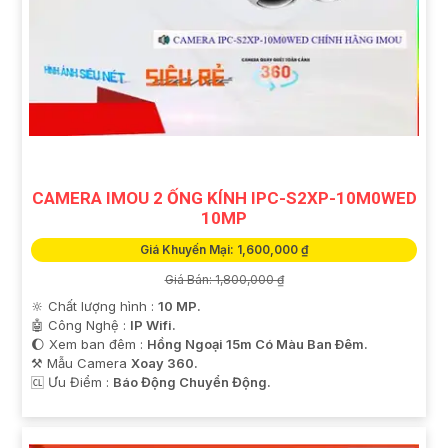
CAMERA IMOU 2 ỐNG KÍNH IPC-S2XP-10M0WED
10MP
Giá Khuyến Mại: 1,600,000 ₫
Giá Bán: 1,800,000 ₫
🔆 Chất lượng hình :
10 MP.
🤖️ Công Nghệ :
IP Wifi.
🌔 Xem ban đêm :
Hồng Ngoại 15m Có Màu Ban Ðêm.
⚒ Mẫu Camera
Xoay 360.
️🆑 Ưu Điểm :
Báo Động Chuyển Động.