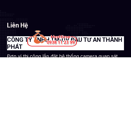
Liên Hệ
CÔNG TY TNHH TM-DV ĐẦU TƯ AN THÀNH
PHÁT
Đơn vị thi công lắp đặt hệ thống camera quan sát
chuyên nghiệp
51 Lũy Bán Bích, Phường Phú Thạnh, TP. Hồ
Chí Minh
0938112399
congngheanthanhphat@gmail.com
Site Profile