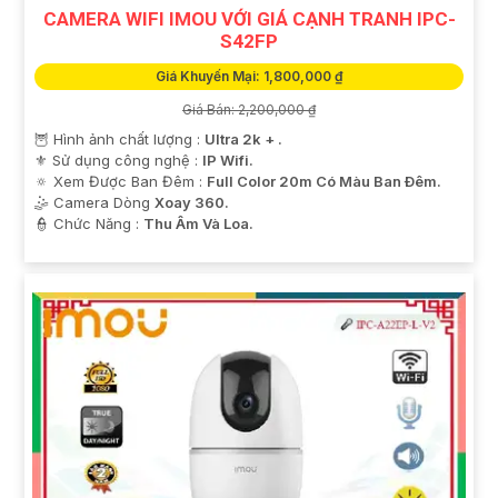
CAMERA WIFI IMOU VỚI GIÁ CẠNH TRANH IPC-
S42FP
Giá Khuyến Mại: 1,800,000 ₫
Giá Bán: 2,200,000 ₫
🦉 Hình ảnh chất lượng :
Ultra 2k + .
⚜️ Sử dụng công nghệ :
IP Wifi.
🔅 Xem Được Ban Đêm :
Full Color 20m Có Màu Ban Ðêm.
🤹 Camera Dòng
Xoay 360.
️👮 Chức Năng :
Thu Âm Và Loa.