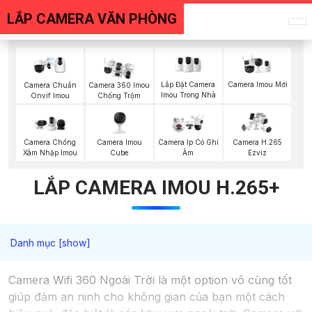
LẮP CAMERA VĂN PHÒNG
Lắp Đặt Camera
Camera Imou Mới
Camera Chuẩn
Camera 360 Imou
Imou Trong Nhà
Onvif Imou
Chống Trộm
Camera Imou
Camera Chống
Camera Ip Có Ghi
Camera H.265
Cube
Xâm Nhập Imou
Âm
Ezviz
LẮP CAMERA IMOU H.265+
Camera Wifi 360 Ngoài Trời là một option vô cùng tốt
giúp đảm an ninh cho không gian của bạn một cách