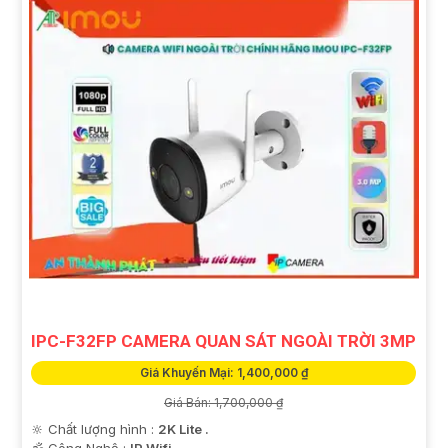
IPC-F32FP CAMERA QUAN SÁT NGOÀI TRỜI 3MP
Giá Khuyến Mại: 1,400,000 ₫
Giá Bán: 1,700,000 ₫
🔆 Chất lượng hình :
2K Lite .