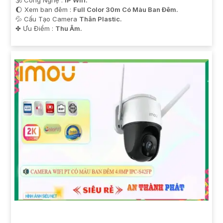
🕉️ Công Nghệ :
IP Wifi.
🌔 Xem ban đêm :
Full Color 30m Có Màu Ban Ðêm.
💦 Cấu Tạo Camera
Thân Plastic.
️✤ Ưu Điểm :
Thu Âm.