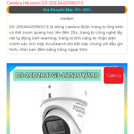
Camera Hikvision DS-2DE4A425IWG1-E
Giá Khuyến Mại: 5%-35%
Giá Bán:
DS-2DE4A425IWG1-E là dòng camera được trang bị ống kính
có thể zoom quang học lên đến 25x, trang bị công nghệ lấy
nét tự động Self-learning, trang bị tính năng Ai nhận diện
chính xác tích hợp AcuSearch khi kết hợp chung với đầu ghi
hình, nhìn ban đêm bằng hồng ngoại 50m