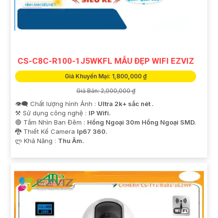
CS-C8C-R100-1J5WKFL MẪU ĐẸP WIFI EZVIZ
Giá Khuyến Mại: 1,800,000 ₫
Giá Bán: 2,000,000 ₫
👁️‍🗨 Chất lượng hình Ảnh :
Ultra 2k+ sắc nét .
⚒ Sử dụng công nghệ :
IP Wifi.
🔴 Tầm Nhìn Ban Đêm :
Hồng Ngoại 30m Hồng Ngoại SMD.
🐉️ Thiết Kế Camera
Ip67 360.
️ლ Khả Năng :
Thu Âm.