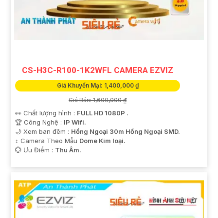
CS-H3C-R100-1K2WFL CAMERA EZVIZ
Giá Khuyến Mại: 1,400,000 ₫
Giá Bán: 1,600,000 ₫
👀 Chất lượng hình :
FULL HD 1080P .
🏆 Công Nghệ :
IP Wifi.
🌙 Xem ban đêm :
Hồng Ngoại 30m Hồng Ngoại SMD.
↕️ Camera Theo Mẫu
Dome Kim loại.
️💮 Ưu Điểm :
Thu Âm.