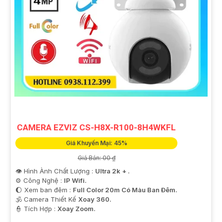
CAMERA EZVIZ CS-H8X-R100-8H4WKFL
Giá Khuyến Mại: 45%
Giá Bán: 00 ₫
👁 Hình Ành Chất Lượng :
Ultra 2k + .
⚙ Công Nghệ :
IP Wifi.
🌔 Xem ban đêm :
Full Color 20m Có Màu Ban Ðêm.
🕉️ Camera Thiết Kế
Xoay 360.
️👮 Tích Hợp :
Xoay Zoom.