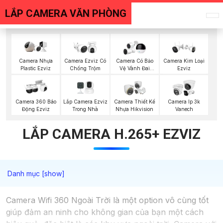
LẮP CAMERA VĂN PHÒNG
Camera Nhựa
Camera Ezviz Có
Camera Có Bảo
Camera Kim Loại
Plastic Ezviz
Chống Trộm
Vệ Vành Đai
Ezviz
Ezviz
Lắp Camera Ezviz
Camera 360 Báo
Camera Thiết Kế
Camera Ip 3k
Trong Nhà
Động Ezviz
Nhựa Hikvision
Vanech
LẮP CAMERA H.265+ EZVIZ
Camera Wifi 360 Ngoài Trời là một option vô cùng tốt
giúp đảm an ninh cho không gian của bạn một cách