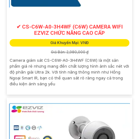
✔ CS-C6W-A0-3H4WF (C6W) CAMERA WIFI
EZVIZ CHỨC NĂNG CAO CẤP
Giá Khuyến Mại: VNĐ
Giá Bán: 2,980,000 ₫
Camera giám sát CS-C6W-A0-3H4WF (C6W) là một sản
phẩm giá rẻ nhưng mang đến chất lượng hình ảnh sắc nét với
độ phân giải Ultra 2k. Với tính năng thông minh như Hồng
Ngoại Smart IR, bạn có thể quan sát rõ ràng ngay cả trong
điều kiện ánh sáng yếu