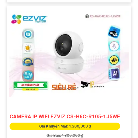
CAMERA IP WIFI EZVIZ CS-H6C-R105-1J5WF
Giá Khuyến Mại: 1,300,000 ₫
Giá Bán: 1,800,000 ₫