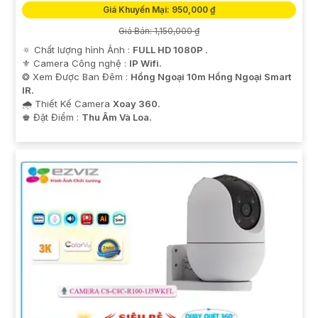
Giá Khuyến Mại: 950,000 ₫
Giá Bán: 1,150,000 ₫
🔅 Chất lượng hình Ảnh :
FULL HD 1080P .
⚜️ Camera Công nghệ :
IP Wifi.
❂ Xem Được Ban Đêm :
Hồng Ngoại 10m Hồng Ngoại Smart
IR.
🌧️ Thiết Kế Camera
Xoay 360.
️♚ Đặt Điểm :
Thu Âm Và Loa.