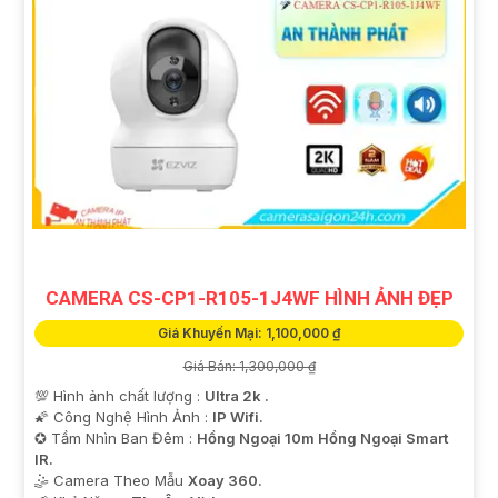
CAMERA CS-CP1-R105-1J4WF HÌNH ẢNH ĐẸP
Giá Khuyến Mại: 1,100,000 ₫
Giá Bán: 1,300,000 ₫
💯 Hình ảnh chất lượng :
Ultra 2k .
🌠 Công Nghệ Hình Ảnh :
IP Wifi.
✪ Tầm Nhìn Ban Đêm :
Hồng Ngoại 10m Hồng Ngoại Smart
IR.
🤹 Camera Theo Mẫu
Xoay 360.