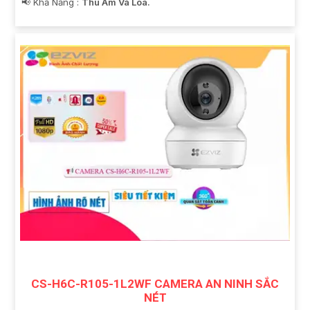
️📢 Khả Năng :
Thu Âm Và Loa.
CS-H6C-R105-1L2WF CAMERA AN NINH SẮC
NÉT