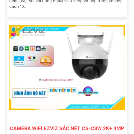
đêm tuyệt vời với hồng ngoại siêu sáng và đẹp trong khoảng
cách 10...
CAMERA WIFI EZVIZ SẮC NÉT CS-C8W 2K+ 4MP