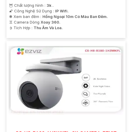
🦉 Chất lượng hình :
3k .
🌠 Công Nghệ Sử Dụng :
IP Wifi.
❃ Xem ban đêm :
Hồng Ngoại 10m Có Màu Ban Ðêm.
♊ Camera Dòng
Xoay 360.
️➲ Tích Hợp :
Thu Âm Và Loa.