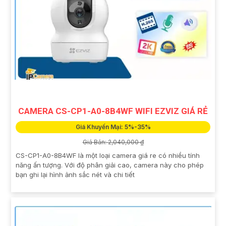
CAMERA CS-CP1-A0-8B4WF WIFI EZVIZ GIÁ RẺ
Giá Khuyến Mại: 5%-35%
Giá Bán: 2,040,000 ₫
CS-CP1-A0-8B4WF là một loại camera giá re có nhiều tính
năng ấn tượng. Với độ phân giải cao, camera này cho phép
bạn ghi lại hình ảnh sắc nét và chi tiết