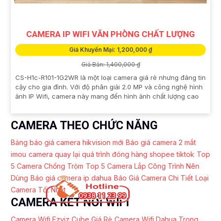
CAMERA IP WIFI VĂN PHÒNG CHẤT LƯỢNG
Giá Khuyến Mại: 1,200,000 ₫
Giá Bán: 1,400,000 ₫
CS-H1c-R101-1G2WR là một loại camera giá rẻ nhưng đáng tin
cậy cho gia đình. Với độ phân giải 2.0 MP và công nghệ hình
ảnh IP Wifi, camera này mang đến hình ảnh chất lượng cao
CAMERA THEO CHỨC NĂNG
Bảng báo giá camera hikvision mới
Báo giá camera 2 mắt
imou
camera quay lại quá trình đóng hàng shopee tiktok
Top
5 Camera Chống Trộm
Top 5 Camera Lắp Công Trình Nên
Dùng
Báo giá camera ip dahua
Báo Giá Camera Chi Tiết
Loại
Camera Tốt Nhất
CAMERA KẾT NỐI WIFI
Camera Wifi Ezviz Cube Giá Rẻ
Camera Wifi Dahua Trong