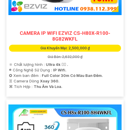
'
CAMERA IP WIFI EZVIZ CS-H80X-R100-
8G82WKFL
Giá Khuyến Mại: 2,500,000 ₫
Giá Bán: 2,632,000 ₫
🔆 Chất lượng hình :
Ultra 4k 👍🏾 .
®️ Công Nghệ Sử Dụng :
IP Wifi.
✪ Xem ban đêm :
Full Color 30m Có Màu Ban Ðêm.
♊ Camera Dòng
Xoay 360.
️⌘ Tích Hợp :
Thu Âm Và Loa.