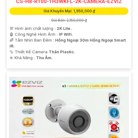
CS-H8-R100-1H3WKFL-2K-CAMERA-EZVIZ
Giá Khuyến Mại: 1,950,000 ₫
Giá Bán: 2,150,000 ₫
💯 Hình ảnh chất lượng :
2K Lite .
🤖️ Công Nghệ Hình Ảnh :
IP Wifi.
🌈 Tầm Nhìn Ban Đêm :
Hồng Ngoại 30m Hồng Ngoại Smart
IR.
🔩 Thiết Kế Camera
Thân Plastic.
️☣️ Khả Năng :
Thu Âm.