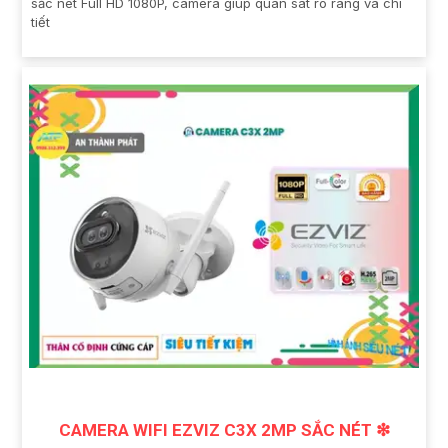
sắc nét Full HD 1080P, camera giúp quan sát rõ ràng và chi
tiết
CAMERA WIFI EZVIZ C3X 2MP SẮC NÉT ❇