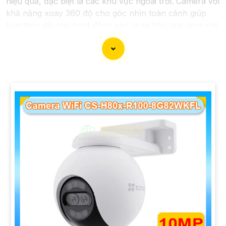
hiệu quả, đặc biệt là các khu vực ngoài trời. Camera với
khả năng xoay 360 độ cho góc nhìn toàn cảnh giúp
bạn theo dõi mọi hoạt động xảy ra tại khu vực giám sát
dễ dàng với các chi tiết trong khung hình sẽ được thể
hiện rõ ràng.
Camera được thiết kế chắc chắn, chống nước và
chống bụi giúp camera hoạt động ổn định trong mọi
điều kiện thời tiết. ️Với camera wifi 360 ngoài trời, bạn
có thể yên tâm mà không cần lo lắng về việc bị xâm
nhập hoặc mất trội tài sản.