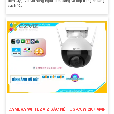
đêm tuyệt vời với hồng ngoại siêu sáng và đẹp trong khoảng
cách 10...
CAMERA WIFI EZVIZ SẮC NÉT CS-C8W 2K+ 4MP