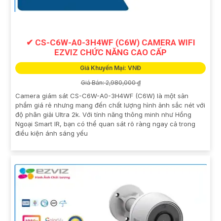
✔ CS-C6W-A0-3H4WF (C6W) CAMERA WIFI
EZVIZ CHỨC NĂNG CAO CẤP
Giá Khuyến Mại: VNĐ
Giá Bán: 2,980,000 ₫
Camera giám sát CS-C6W-A0-3H4WF (C6W) là một sản
phẩm giá rẻ nhưng mang đến chất lượng hình ảnh sắc nét với
độ phân giải Ultra 2k. Với tính năng thông minh như Hồng
Ngoại Smart IR, bạn có thể quan sát rõ ràng ngay cả trong
điều kiện ánh sáng yếu