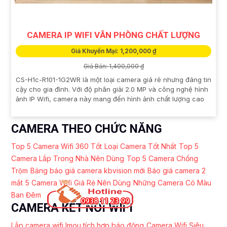
CAMERA IP WIFI VĂN PHÒNG CHẤT LƯỢNG
Giá Khuyến Mại: 1,200,000 ₫
Giá Bán: 1,400,000 ₫
CS-H1c-R101-1G2WR là một loại camera giá rẻ nhưng đáng tin
cậy cho gia đình. Với độ phân giải 2.0 MP và công nghệ hình
ảnh IP Wifi, camera này mang đến hình ảnh chất lượng cao
CAMERA THEO CHỨC NĂNG
Top 5 Camera Wifi 360 Tốt
Loại Camera Tốt Nhất
Top 5
Camera Lắp Trong Nhà Nên Dùng
Top 5 Camera Chống
Trộm
Bảng báo giá camera kbvision mới
Báo giá camera 2
mắt
5 Camera Wifi Giá Rẻ Nên Dùng
Những Camera Có Màu
Ban Đêm
CAMERA KẾT NỐI WIFI
Lắp camera wifi Imou tích hợp báo động
Camera Wifi Siêu