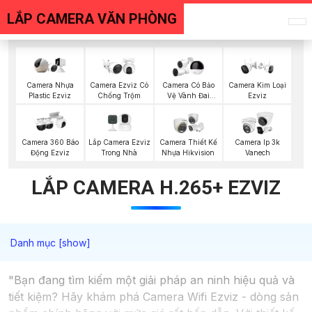
LẮP CAMERA VĂN PHÒNG
Camera Nhựa
Camera Ezviz Có
Camera Có Bảo
Camera Kim Loại
Plastic Ezviz
Chống Trộm
Vệ Vành Đai
Ezviz
Ezviz
Lắp Camera Ezviz
Camera 360 Báo
Camera Thiết Kế
Camera Ip 3k
Trong Nhà
Động Ezviz
Nhựa Hikvision
Vanech
LẮP CAMERA H.265+ EZVIZ
"Bạn đang tìm kiếm một giải pháp an ninh hiệu quả và
tiết kiệm? Hãy khám phá Camera Wifi Ezviz - dòng sản