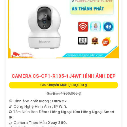
CAMERA CS-CP1-R105-1J4WF HÌNH ẢNH ĐẸP
Giá Khuyến Mại: 1,100,000 ₫
Giá Bán: 1,300,000 ₫
💯 Hình ảnh chất lượng :
Ultra 2k .
🌠 Công Nghệ Hình Ảnh :
IP Wifi.
✪ Tầm Nhìn Ban Đêm :
Hồng Ngoại 10m Hồng Ngoại Smart
IR.
🤹 Camera Theo Mẫu
Xoay 360.