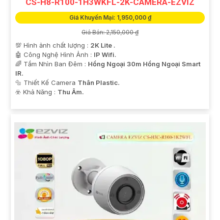
CS-H8-R100-1H3WKFL-2K-CAMERA-EZVIZ
Giá Khuyến Mại: 1,950,000 ₫
Giá Bán: 2,150,000 ₫
💯 Hình ảnh chất lượng :
2K Lite .
🤖️ Công Nghệ Hình Ảnh :
IP Wifi.
🌈 Tầm Nhìn Ban Đêm :
Hồng Ngoại 30m Hồng Ngoại Smart
IR.
🔩 Thiết Kế Camera
Thân Plastic.
️☣️ Khả Năng :
Thu Âm.