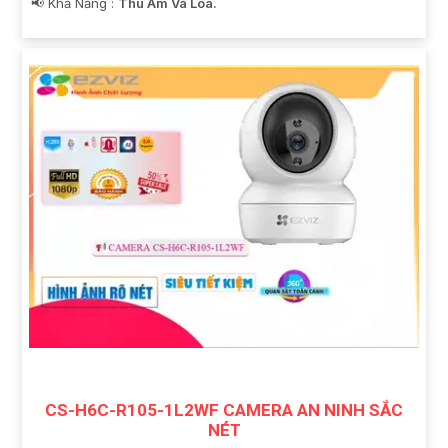
️📢 Khả Năng :
Thu Âm Và Loa.
CS-H6C-R105-1L2WF CAMERA AN NINH SẮC
NÉT