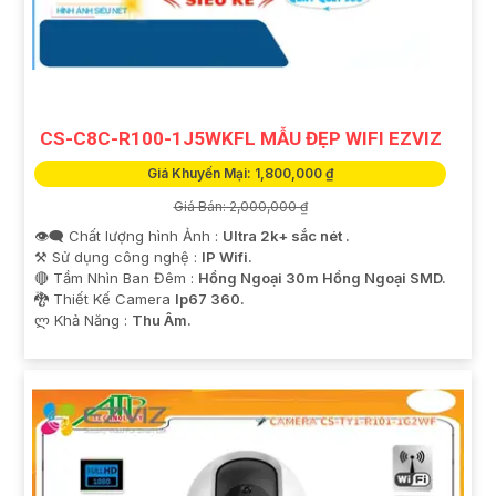
CS-C8C-R100-1J5WKFL MẪU ĐẸP WIFI EZVIZ
Giá Khuyến Mại: 1,800,000 ₫
Giá Bán: 2,000,000 ₫
👁️‍🗨 Chất lượng hình Ảnh :
Ultra 2k+ sắc nét .
⚒ Sử dụng công nghệ :
IP Wifi.
🔴 Tầm Nhìn Ban Đêm :
Hồng Ngoại 30m Hồng Ngoại SMD.
🐉️ Thiết Kế Camera
Ip67 360.
️ლ Khả Năng :
Thu Âm.