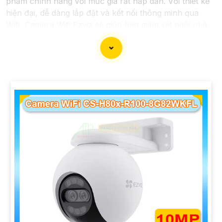
phẩm chính hãng với mức giá rất hấp dẫn. Với thiết kế
hiện đại, dễ dàng lắp đặt và kết nối thông minh qua
Wifi, Camera Wifi Ezviz sẽ giúp bạn giám sát ngôi nhà
hoặc văn phòng mọi lúc mọi nơi chỉ bằng một chiếc
điện thoại thông minh.
Không chỉ vậy, sản phẩm cũng mang lại chất lượng
hình ảnh sắc nét và độ phân giải cao, cho phép bạn
theo dõi mọi hoạt động một cách dễ dàng. Đừng bỏ lỡ
cơ hội sở hữu Camera Wifi Ezviz giá rẻ chính hãng để
bảo vệ tài sản và gia đình của bạn ngay hôm nay!"
Hy vọng đoạn văn trên sẽ giúp bạn trong việc giới thiệu
sản phẩm Camera Wifi Ezviz.