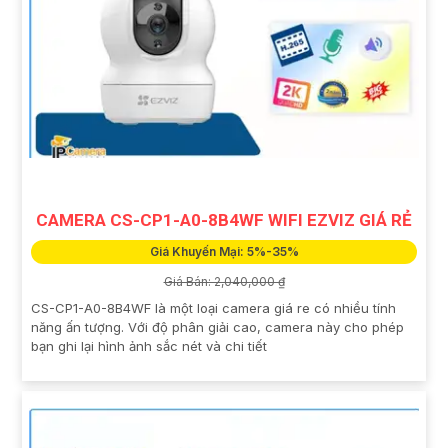
CAMERA CS-CP1-A0-8B4WF WIFI EZVIZ GIÁ RẺ
Giá Khuyến Mại: 5%-35%
Giá Bán: 2,040,000 ₫
CS-CP1-A0-8B4WF là một loại camera giá re có nhiều tính
năng ấn tượng. Với độ phân giải cao, camera này cho phép
bạn ghi lại hình ảnh sắc nét và chi tiết