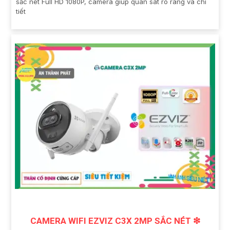
sắc nét Full HD 1080P, camera giúp quan sát rõ ràng và chi
tiết
CAMERA WIFI EZVIZ C3X 2MP SẮC NÉT ❇