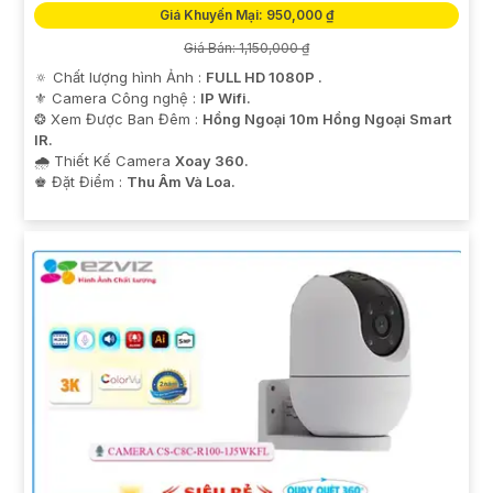
Giá Khuyến Mại: 950,000 ₫
Giá Bán: 1,150,000 ₫
🔅 Chất lượng hình Ảnh :
FULL HD 1080P .
⚜️ Camera Công nghệ :
IP Wifi.
❂ Xem Được Ban Đêm :
Hồng Ngoại 10m Hồng Ngoại Smart
IR.
🌧️ Thiết Kế Camera
Xoay 360.
️♚ Đặt Điểm :
Thu Âm Và Loa.