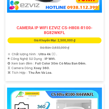
'
CAMERA IP WIFI EZVIZ CS-H80X-R100-
8G82WKFL
Giá Khuyến Mại: 2,500,000 ₫
Giá Bán: 2,632,000 ₫
🔆 Chất lượng hình :
Ultra 4k 👍🏾 .
®️ Công Nghệ Sử Dụng :
IP Wifi.
✪ Xem ban đêm :
Full Color 30m Có Màu Ban Ðêm.
♊ Camera Dòng
Xoay 360.
️⌘ Tích Hợp :
Thu Âm Và Loa.