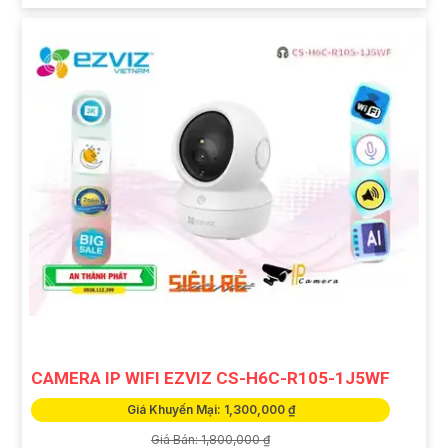
CAMERA IP WIFI EZVIZ CS-H6C-R105-1J5WF
Giá Khuyến Mại: 1,300,000 ₫
Giá Bán: 1,800,000 ₫