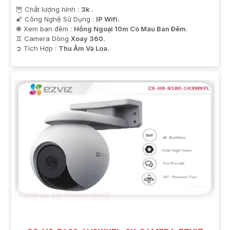
🦉 Chất lượng hình :
3k .
🌠 Công Nghệ Sử Dụng :
IP Wifi.
❃ Xem ban đêm :
Hồng Ngoại 10m Có Màu Ban Ðêm.
♊ Camera Dòng
Xoay 360.
️➲ Tích Hợp :
Thu Âm Và Loa.