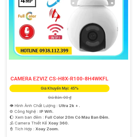
CAMERA EZVIZ CS-H8X-R100-8H4WKFL
Giá Khuyến Mại: 45%
Giá Bán: 00 ₫
👁 Hình Ành Chất Lượng :
Ultra 2k + .
⚙ Công Nghệ :
IP Wifi.
🌔 Xem ban đêm :
Full Color 20m Có Màu Ban Ðêm.
🕉️ Camera Thiết Kế
Xoay 360.
️👮 Tích Hợp :
Xoay Zoom.