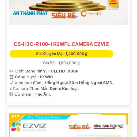
CS-H3C-R100-1K2WFL CAMERA EZVIZ
Giá Khuyến Mại: 1,400,000 ₫
Giá Bán: 1,600,000 ₫
👀 Chất lượng hình :
FULL HD 1080P .
🏆 Công Nghệ :
IP Wifi.
🌙 Xem ban đêm :
Hồng Ngoại 30m Hồng Ngoại SMD.
↕️ Camera Theo Mẫu
Dome Kim loại.
️💮 Ưu Điểm :
Thu Âm.