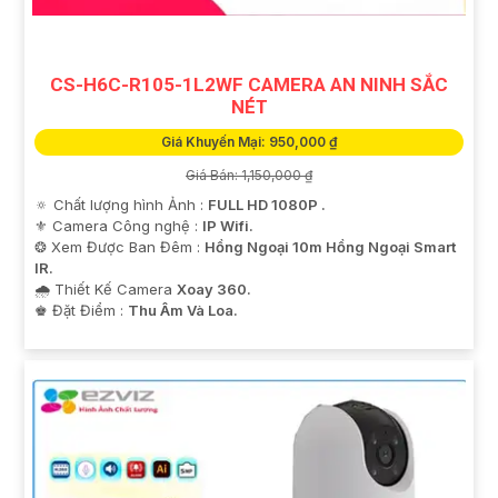
CS-H6C-R105-1L2WF CAMERA AN NINH SẮC
NÉT
Giá Khuyến Mại: 950,000 ₫
Giá Bán: 1,150,000 ₫
🔅 Chất lượng hình Ảnh :
FULL HD 1080P .
⚜️ Camera Công nghệ :
IP Wifi.
❂ Xem Được Ban Đêm :
Hồng Ngoại 10m Hồng Ngoại Smart
IR.
🌧️ Thiết Kế Camera
Xoay 360.
️♚ Đặt Điểm :
Thu Âm Và Loa.