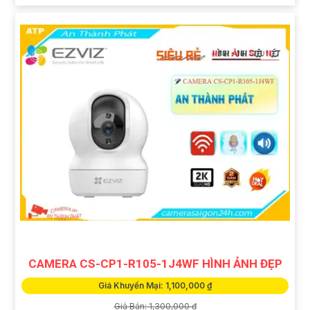
CAMERA CS-CP1-R105-1J4WF HÌNH ẢNH ĐẸP
Giá Khuyến Mại: 1,100,000 ₫
Giá Bán: 1,300,000 ₫