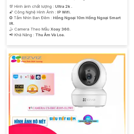
💯 Hình ảnh chất lượng :
Ultra 2k .
🌠 Công Nghệ Hình Ảnh :
IP Wifi.
✪ Tầm Nhìn Ban Đêm :
Hồng Ngoại 10m Hồng Ngoại Smart
IR.
🤹 Camera Theo Mẫu
Xoay 360.
️📢 Khả Năng :
Thu Âm Và Loa.