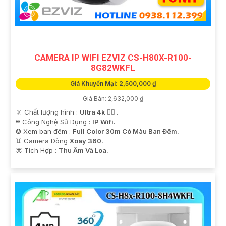
'
CAMERA IP WIFI EZVIZ CS-H80X-R100-
8G82WKFL
Giá Khuyến Mại: 2,500,000 ₫
Giá Bán: 2,632,000 ₫
🔆 Chất lượng hình :
Ultra 4k 👍🏾 .
®️ Công Nghệ Sử Dụng :
IP Wifi.
✪ Xem ban đêm :
Full Color 30m Có Màu Ban Ðêm.
♊ Camera Dòng
Xoay 360.
️⌘ Tích Hợp :
Thu Âm Và Loa.