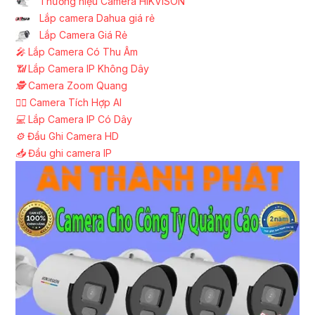
Thương hiệu Camera HIKVISON
Lắp camera Dahua giá rẻ
Lắp Camera Giá Rẻ
️🎤️
Lắp Camera Có Thu Âm
📶
Lắp Camera IP Không Dây
🕵️
Camera Zoom Quang
🧛‍♀️
Camera Tích Hợp AI
💻
Lắp Camera IP Có Dây
⚙️
Đầu Ghi Camera HD
📥
Đầu ghi camera IP