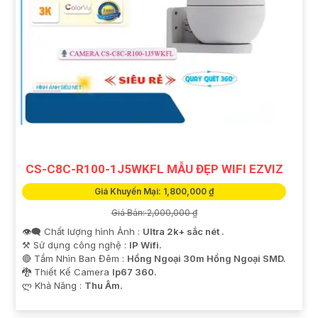
CS-C8C-R100-1J5WKFL MẪU ĐẸP WIFI EZVIZ
Giá Khuyến Mại: 1,800,000 ₫
Giá Bán: 2,000,000 ₫
👁️‍🗨 Chất lượng hình Ảnh :
Ultra 2k+ sắc nét .
⚒ Sử dụng công nghệ :
IP Wifi.
🔴 Tầm Nhìn Ban Đêm :
Hồng Ngoại 30m Hồng Ngoại SMD.
🐉️ Thiết Kế Camera
Ip67 360.
️ლ Khả Năng :
Thu Âm.