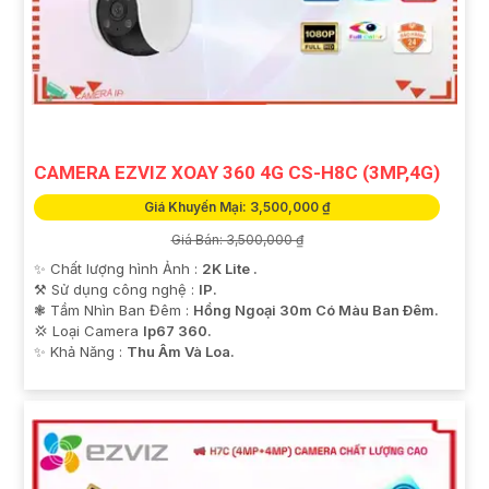
CAMERA EZVIZ XOAY 360 4G CS-H8C (3MP,4G)
Giá Khuyến Mại: 3,500,000 ₫
Giá Bán: 3,500,000 ₫
✨ Chất lượng hình Ảnh :
2K Lite .
⚒ Sử dụng công nghệ :
IP.
❃ Tầm Nhìn Ban Đêm :
Hồng Ngoại 30m Có Màu Ban Ðêm.
💢 Loại Camera
Ip67 360.
️✨ Khả Năng :
Thu Âm Và Loa.