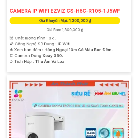
CAMERA IP WIFI EZVIZ CS-H6C-R105-1J5WF
Giá Khuyến Mại: 1,300,000 ₫
Giá Bán: 1,800,000 ₫
🦉 Chất lượng hình :
3k .
🌠 Công Nghệ Sử Dụng :
IP Wifi.
❃ Xem ban đêm :
Hồng Ngoại 10m Có Màu Ban Ðêm.
♊ Camera Dòng
Xoay 360.
️➲ Tích Hợp :
Thu Âm Và Loa.