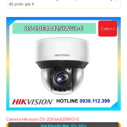
độ phân giải 8
Camera Hikvision DS-2DE4A425IWG1-E
Giá Khuyến Mại: 5%-35%