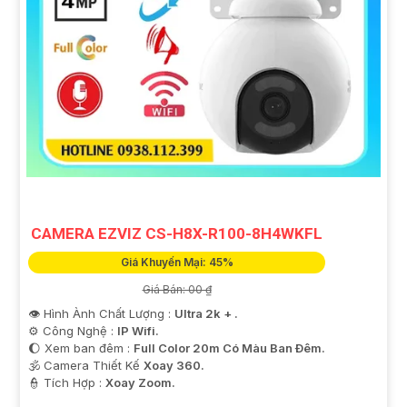
CAMERA EZVIZ CS-H8X-R100-8H4WKFL
Giá Khuyến Mại: 45%
Giá Bán: 00 ₫
👁 Hình Ành Chất Lượng :
Ultra 2k + .
⚙ Công Nghệ :
IP Wifi.
🌔 Xem ban đêm :
Full Color 20m Có Màu Ban Ðêm.
🕉️ Camera Thiết Kế
Xoay 360.
️👮 Tích Hợp :
Xoay Zoom.