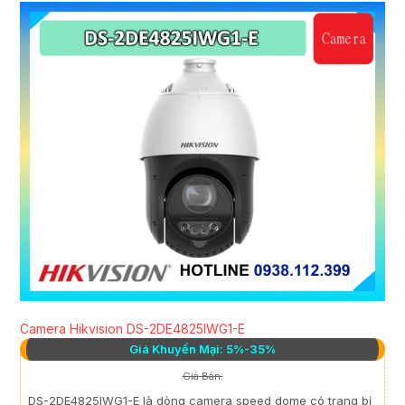
Camera Hikvision DS-2DE4825IWG1-E
Giá Khuyến Mại: 5%-35%
Giá Bán:
DS-2DE4825IWG1-E là dòng camera speed dome có trang bị