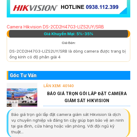
Camera Hikvision DS-2CD2H47G3-LIZS2UY/SRB
Giá Khuyến Mại: 5%-35%
Giá Bán:
DS-2CD2H47G3-LIZS2UY/SRB là dòng camera được trang bị
ống kính có độ phân giải 4
Góc Tư Vấn
LẦN XEM: 40140
BÁO GIÁ TRỌN GÓI LẮP ĐẶT CAMERA
GIÁM SÁT HIKVISION
Báo giá trọn gói lắp đặt camera giám sát Hikvision là dịch
vụ chuyên nghiệp và đáng tin cậy giúp bạn bảo vệ an ninh
tại gia đình, cửa hàng hoặc văn phòng. Với đội ngũ kỹ
thuật...