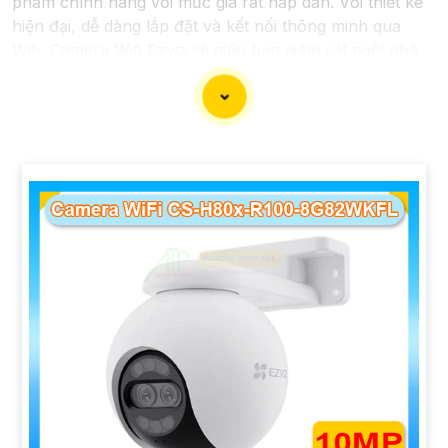
phẩm chính hãng với mức giá rất hấp dẫn. Với thiết kế
hiện đại, dễ dàng lắp đặt và kết nối thông minh qua
Wifi, Camera Wifi Ezviz sẽ giúp bạn giám sát ngôi nhà
hoặc văn phòng mọi lúc mọi nơi chỉ bằng một chiếc
điện thoại thông minh.
Không chỉ vậy, sản phẩm cũng mang lại chất lượng
hình ảnh sắc nét và độ phân giải cao, cho phép bạn
theo dõi mọi hoạt động một cách dễ dàng. Đừng bỏ lỡ
cơ hội sở hữu Camera Wifi Ezviz giá rẻ chính hãng để
bảo vệ tài sản và gia đình của bạn ngay hôm nay!"
Hy vọng đoạn văn trên sẽ giúp bạn trong việc giới thiệu
sản phẩm Camera Wifi Ezviz.