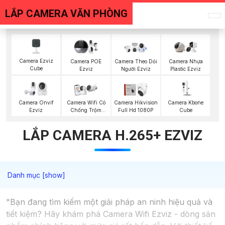
LẮP CAMERA VĂN PHÒNG
Camera Ezviz
Camera POE
Camera Theo Dỏi
Camera Nhựa
Cube
Ezviz
Người Ezviz
Plastic Ezviz
Camera Kbone
Camera Onvif
Camera Wifi Có
Camera Hikvision
Cube
Ezviz
Chống Trộm
Full Hd 1080P
Ezviz
LẮP CAMERA H.265+ EZVIZ
"Bạn đang tìm kiếm một giải pháp an ninh hiệu quả và
tiết kiệm? Hãy khám phá Camera Wifi Ezviz - dòng sản