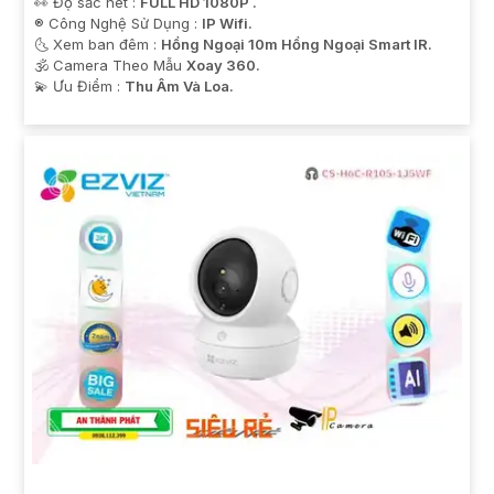
👀 Độ sắc nét :
FULL HD 1080P .
®️ Công Nghệ Sử Dụng :
IP Wifi.
🌜 Xem ban đêm :
Hồng Ngoại 10m Hồng Ngoại Smart IR.
🕉️ Camera Theo Mẫu
Xoay 360.
️💫 Ưu Điểm :
Thu Âm Và Loa.