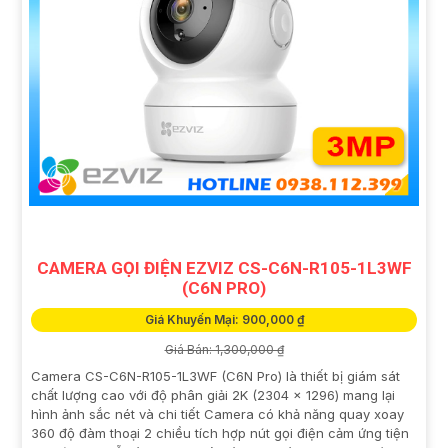
CAMERA GỌI ĐIỆN EZVIZ CS-C6N-R105-1L3WF
(C6N PRO)
Giá Khuyến Mại: 900,000 ₫
Giá Bán: 1,300,000 ₫
Camera CS-C6N-R105-1L3WF (C6N Pro) là thiết bị giám sát
chất lượng cao với độ phân giải 2K (2304 × 1296) mang lại
hình ảnh sắc nét và chi tiết Camera có khả năng quay xoay
360 độ đàm thoại 2 chiều tích hợp nút gọi điện cảm ứng tiện