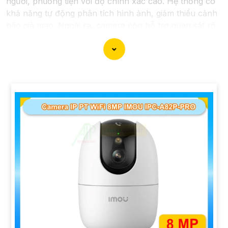
người, phương tiện với độ chính xác cao. Hệ thống có
khả năng tự động phân tích hình ảnh, giảm thiểu cảnh
báo giả mạo. Ngoài ra, camera còn hỗ trợ quan sát rõ
nét trong điều kiện ánh sáng yếu nhờ công nghệ
Starlight và các tính năng này giúp nâng cao hiệu quả
giám sát và bảo vệ an ninh tốt hơn.
'