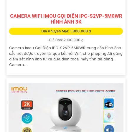
CAMERA WIFI IMOU GỌI ĐIỆN IPC-S2VP-5M0WR
HÌNH ẢNH 3K
Giá Khuyến Mại: 1,800,000 ₫
Giá Bán: 2,100,000 ₫
Camera Imou Gọi Điện IPC-S2VP-5M0WR cung cấp hình ảnh
sắc nét được truyền tải qua kết nối Wifi cho phép người dùng
giám sát hình ảnh từ xa qua điện thoại máy tính dễ dàng.
Camera...