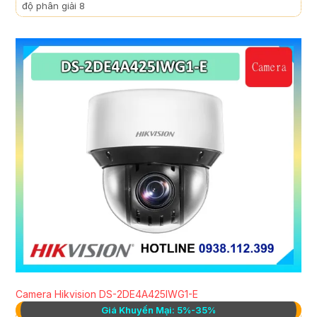
độ phân giải 8
Camera Hikvision DS-2DE4A425IWG1-E
Giá Khuyến Mại: 5%-35%