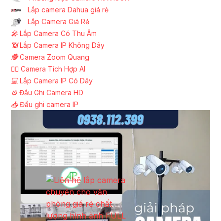
Lắp camera Dahua giá rẻ
Lắp Camera Giá Rẻ
️🎤️
Lắp Camera Có Thu Âm
📶
Lắp Camera IP Không Dây
🕵️
Camera Zoom Quang
🧛‍♀️
Camera Tích Hợp AI
💻
Lắp Camera IP Có Dây
⚙️
Đầu Ghi Camera HD
📥
Đầu ghi camera IP