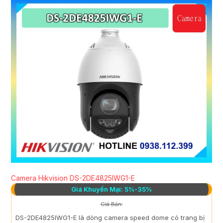
Camera Hikvision DS-2DE4825IWG1-E
Giá Khuyến Mại: 5%-35%
Giá Bán:
DS-2DE4825IWG1-E là dòng camera speed dome có trang bị