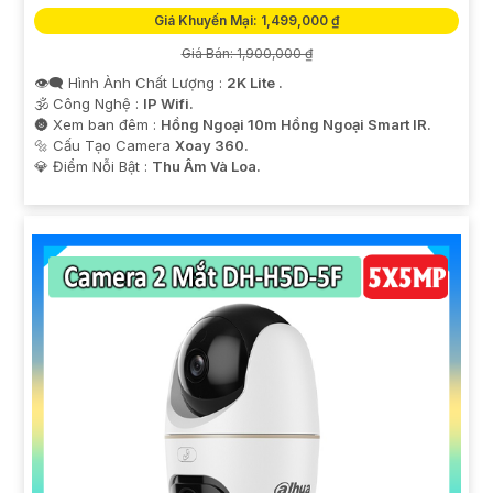
Giá Khuyến Mại: 1,499,000 ₫
Giá Bán: 1,900,000 ₫
👁️‍🗨 Hình Ành Chất Lượng :
2K Lite .
🕉️ Công Nghệ :
IP Wifi.
🌚 Xem ban đêm :
Hồng Ngoại 10m Hồng Ngoại Smart IR.
🔩 Cấu Tạo Camera
Xoay 360.
️💎 Điểm Nỗi Bật :
Thu Âm Và Loa.