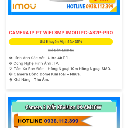
CAMERA IP PT WIFI 8MP IMOU IPC-A82P-PRO
Giá Khuyến Mại: 5%-35%
Giá Bán: Liên hệ
👁 Hình Ảnh Sắc nét :
Ultra 4k 👍🏾 .
⚙ Công Nghệ Hình Ảnh :
IP.
💡 Tầm Xa Ban Đêm :
Hồng Ngoại 10m Hồng Ngoại SMD.
🎼️ Camera Dòng
Dome Kim loại + Nhựa.
️👮 Khả Năng :
Thu Âm.