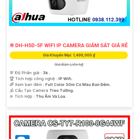
✲ DH-H5D-5F WIFI IP CAMERA GIÁM SÁT GIÁ RẺ
Giá Khuyến Mại: 1,499,000 ₫
Giá Bán: Liên h₫
💯 Độ Phân giải :
3k .
🏆 Tích hợp công nghệ :
IP Wifi.
🌈 Xem ban đêm :
Full Color 30m Có Màu Ban Ðêm.
🕉️ Cấu Tạo Camera
Treo Tường.
️☣️ Tích Hợp :
Thu Âm Và Loa.