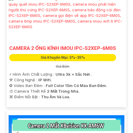
CAMERA 2 ỐNG KÍNH IMOU IPC-S2XEP-6M0S
Giá Khuyến Mại: 5%-35%
Giá Bán:
️⚡ Hình Ành Chất Lượng :
Ultra 3k + Sắc Nét .
⚒ Công Nghệ :
IP Wifi.
❂ Video Ban Đêm :
Full Color 15m Có Màu Ban Ðêm.
🎨 Camera Thiết Kế
2 Mắt Trong Nhà.
️⌘ Điểm Nỗi Bật :
Thu Âm Và Loa.