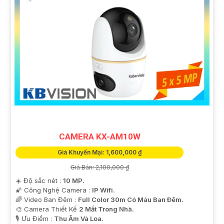
CAMERA KX-AM10W
Giá Khuyến Mại: 1,600,000 ₫
Giá Bán: 2,100,000 ₫
☀️ Độ sắc nét :
10 MP.
🌠 Công Nghệ Camera :
IP Wifi.
🌈 Video Ban Đêm :
Full Color 30m Có Màu Ban Ðêm.
🎨 Camera Thiết Kế
2 Mắt Trong Nhà.
️🎙 Ưu Điểm :
Thu Âm Và Loa.