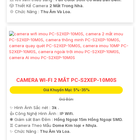
🎲 Thiết Kế Camera
2 Mắt Trong Nhà.
️💠 Chức Năng :
Thu Âm Và Loa.
CAMERA WI-FI 2 MẮT PC-S2XEP-10M0S
Giá Khuyến Mại: 5%-35%
Giá Bán:
✨ Hình Ảnh Sắc nét :
3k .
👍 Công Nghệ Hình Ảnh :
IP Wifi.
❃ Giám sát Ban Đêm :
Hồng Ngoại 15m Hồng Ngoại SMD.
♊ Camera Theo Mẫu
Dome Kim loại + Nhựa.
️✨ Chức Năng :
Thu Âm Và Loa.