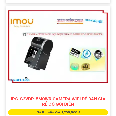
IPC-S2VBP-5M0WR CAMERA WIFI ĐỂ BÀN GIÁ
RẺ CÓ GỌI ĐIỆN
Giá Khuyến Mại: 1,950,000 ₫