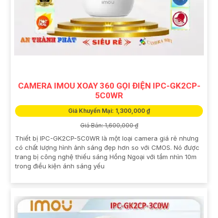
CAMERA IMOU XOAY 360 GỌI ĐIỆN IPC-GK2CP-
5C0WR
Giá Khuyến Mại: 1,300,000 ₫
Giá Bán: 1,600,000 ₫
Thiết bị IPC-GK2CP-5C0WR là một loại camera giá rẻ nhưng
có chất lượng hình ảnh sáng đẹp hơn so với CMOS. Nó được
trang bị công nghệ thiếu sáng Hồng Ngoại với tầm nhìn 10m
trong điều kiện ánh sáng yếu