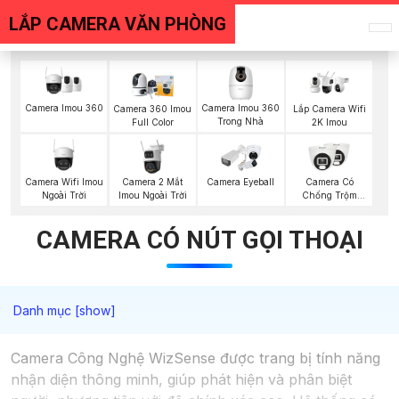
LẮP CAMERA VĂN PHÒNG
Camera Imou 360
Camera Imou 360
Camera 360 Imou
Lắp Camera Wifi
Trong Nhà
Full Color
2K Imou
Camera Wifi Imou
Camera 2 Mắt
Camera Eyeball
Camera Có
Ngoài Trời
Imou Ngoài Trời
Chống Trộm
Vantech
CAMERA CÓ NÚT GỌI THOẠI
Camera Công Nghệ WizSense được trang bị tính năng
nhận diện thông minh, giúp phát hiện và phân biệt