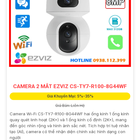
CAMERA 2 MẮT EZVIZ CS-TY7-R100-8G44WF
Giá Khuyến Mại: 5%-35%
Giá Bán: Liên Hệ
Camera Wi-Fi CS-TY7-R100-8G44WF hai ống kính 1 ống kính
quay quét linh hoạt (2K+) và 1 ống kính cố định (2K+), mang
đến góc nhìn rộng và hình ảnh sắc nét. Tích hợp trí tuệ nhân
tạo (AI), camera có thể nhận diện chính xác hình dạng con
người