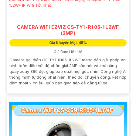
CAMERA WIFI EZVIZ CS-TY1-R105-1L2WF
(2MP)
Giá Khuyến Mại: 45%
Giá Bán: Liên Hệ
Camera gọi điện CS-TY1-R105-1L2WF mang đến giải pháp an
ninh toàn diện với độ phân giải 2MP sắc nét và khả năng
quay xoay 360 độ, giúp bao quát mọi góc nhìn. Công nghệ AI
thông minh tự động phát hiện, theo dõi chuyển động, kết hợp
đàm thoại 2 chiều, giúp bạn giao tiếp dễ dàng từ xa