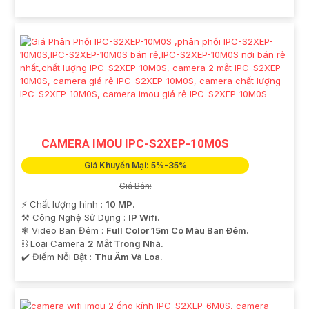
CAMERA IMOU IPC-S2XEP-10M0S
Giá Khuyến Mại: 5%-35%
Giá Bán:
️⚡ Chất lượng hình :
10 MP.
⚒ Công Nghệ Sử Dụng :
IP Wifi.
❃ Video Ban Đêm :
Full Color 15m Có Màu Ban Ðêm.
⛓ Loại Camera
2 Mắt Trong Nhà.
️✔️ Điểm Nỗi Bật :
Thu Âm Và Loa.