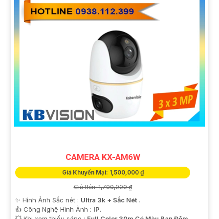
CAMERA KX-AM6W
Giá Khuyến Mại: 1,500,000 ₫
Giá Bán: 1,700,000 ₫
✨ Hình Ảnh Sắc nét :
Ultra 3k + Sắc Nét .
👍 Công Nghệ Hình Ảnh :
IP.
💥 Khi xem thiếu sáng :
Full Color 30m Có Màu Ban Ðêm.