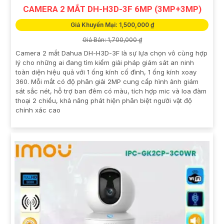
CAMERA 2 MẮT DH-H3D-3F 6MP (3MP+3MP)
Giá Khuyến Mại: 1,500,000 ₫
Giá Bán: 1,700,000 ₫
Camera 2 mắt Dahua DH-H3D-3F là sự lựa chọn vô cùng hợp
lý cho những ai đang tìm kiếm giải pháp giám sát an ninh
toàn diện hiệu quả với 1 ống kính cố đình, 1 ống kính xoay
360. Mỗi mắt có độ phân giải 2MP cung cấp hình ảnh giám
sát sắc nét, hỗ trợ ban đêm có màu, tích hợp mic và loa đàm
thoại 2 chiều, khả năng phát hiện phân biệt người vật độ
chính xác cao