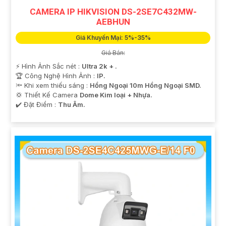
CAMERA IP HIKVISION DS-2SE7C432MW-
AEBHUN
Giá Khuyến Mại: 5%-35%
Giá Bán:
️⚡ Hình Ảnh Sắc nét :
Ultra 2k + .
🏆 Công Nghệ Hình Ảnh :
IP.
🔦 Khi xem thiếu sáng :
Hồng Ngoại 10m Hồng Ngoại SMD.
💢 Thiết Kế Camera
Dome Kim loại + Nhựa.
️✔️ Đặt Điểm :
Thu Âm.