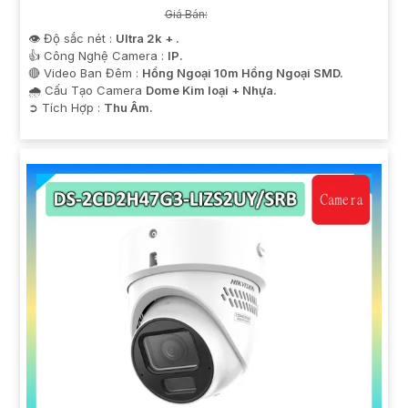
Giá Bán:
👁 Độ sắc nét :
Ultra 2k + .
👍 Công Nghệ Camera :
IP.
🔴 Video Ban Đêm :
Hồng Ngoại 10m Hồng Ngoại SMD.
🌧️ Cấu Tạo Camera
Dome Kim loại + Nhựa.
️➲ Tích Hợp :
Thu Âm.