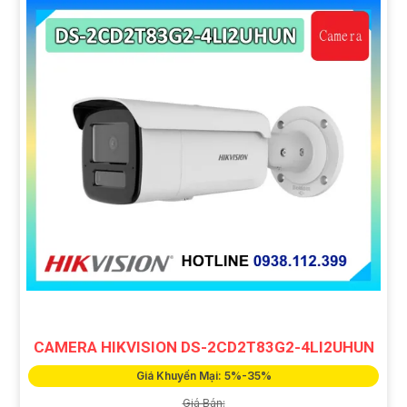
CAMERA HIKVISION DS-2CD2T83G2-4LI2UHUN
Giá Khuyến Mại: 5%-35%
Giá Bán: