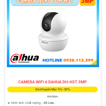
CAMERA WIFI 6 DAHUA DH-H3T 3MP
Giá Khuyến Mại: 5%-35%
Giá Bán:
☀️ Hình ảnh chất lượng :
2K Lite .