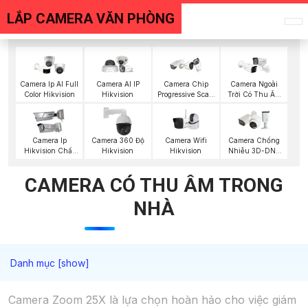
LẮP CAMERA VĂN PHÒNG
Camera Ip AI Full
Camera AI IP
Camera Chip
Camera Ngoài
Color Hikvision
Hikvision
Progressive Scan
Trời Có Thu Âm
CMOS Hikvision
Hik
Camera Wifi
Camera Ip
Camera 360 Độ
Camera Chống
Hikvision
Hikvision Chất
Hikvision
Nhiễu 3D-DNR
Lượng
Dahua
CAMERA CÓ THU ÂM TRONG
NHÀ
Camera Zoom 25X là lựa chọn hoàn hảo cho việc giám