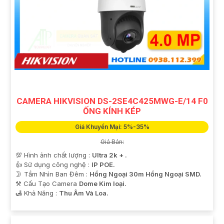
CAMERA HIKVISION DS-2SE4C425MWG-E/14 F0
ỐNG KÍNH KÉP
Giá Khuyến Mại: 5%-35%
Giá Bán:
💯 Hình ảnh chất lượng :
Ultra 2k + .
👍 Sử dụng công nghệ :
IP POE.
🌛 Tầm Nhìn Ban Đêm :
Hồng Ngoại 30m Hồng Ngoại SMD.
⚒ Cấu Tạo Camera
Dome Kim loại.
️🛃 Khả Năng :
Thu Âm Và Loa.