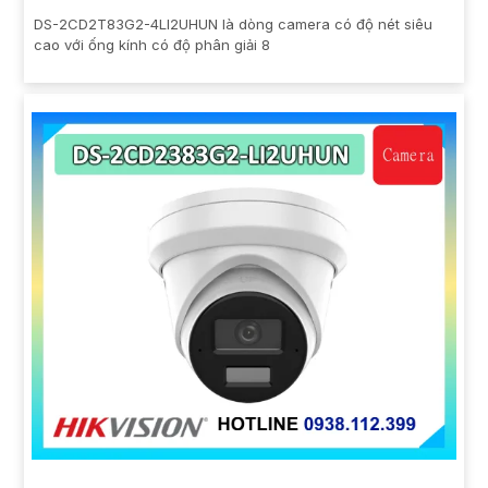
DS-2CD2T83G2-4LI2UHUN là dòng camera có độ nét siêu
cao với ống kính có độ phân giải 8