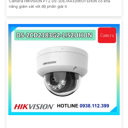
Camera HIKVISION PTZ DS-2DE7A432IWG1-EHUN có khả
năng giám sát với độ phân giải 4