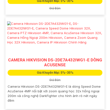
Giá Khuyến Mại: 5%-35%
Giá Bán:
CAMERA HIKVISION DS-2DE7A432IWG1-E DÒNG
ACUSENSE
Giá Khuyến Mại: 5%-35%
Giá Bán:
Camera Hikvision DS-2DE7A432IWG1-E là dòng Speed Dome
AcuSense 4MP nổi bật với zoom quang học 32x hồng ngoại
200m và công nghệ DarkFighter cho hình ảnh rõ nét ngày
đêm