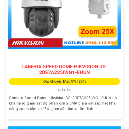
CAMERA SPEED DOME HIKVISION DS-
2DE7A225IWG1-EHUN
Giá Khuyến Mại: 5%-35%
Giá Bán:
Camera Speed Dome Hikvision DS-2DE7A225IWG1-EHUN có
khả năng giám sát độ phân giải 2.0MP giám sát sắc nét khả
năng zoom tầm xa 15X giám sát tầm xa ổn định