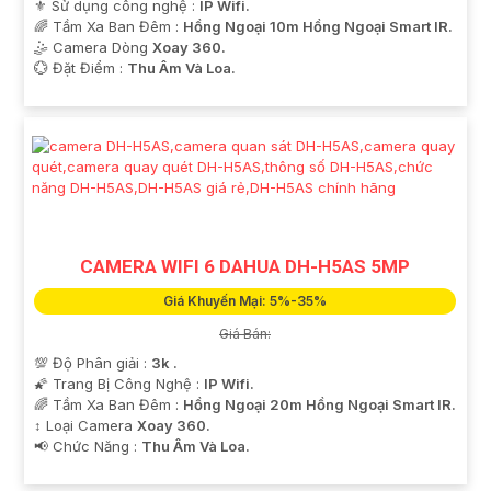
⚜️ Sử dụng công nghệ :
IP Wifi.
🌈 Tầm Xa Ban Đêm :
Hồng Ngoại 10m Hồng Ngoại Smart IR.
🤹 Camera Dòng
Xoay 360.
️💮 Đặt Điểm :
Thu Âm Và Loa.
CAMERA WIFI 6 DAHUA DH-H5AS 5MP
Giá Khuyến Mại: 5%-35%
Giá Bán:
💯 Độ Phân giải :
3k .
🌠 Trang Bị Công Nghệ :
IP Wifi.
🌈 Tầm Xa Ban Đêm :
Hồng Ngoại 20m Hồng Ngoại Smart IR.
↕️ Loại Camera
Xoay 360.
️📢 Chức Năng :
Thu Âm Và Loa.