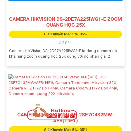
CAMERA HIKVISION DS-2DE7A225IWG1-E ZOOM
QUANG HỌC 25X
Giá Khuyến Mại: 5%-35%
Giá Bán:
Camera HikVision DS-2DE7A225IWG1-E là dòng camera có
khả năng zoom quang học 25x cùng với độ phân giải 2
CAMERA IP HIKVISION DS-2SE7C432MW-
AEB(14F1)
Giá Khuyến Mại: 5%-35%