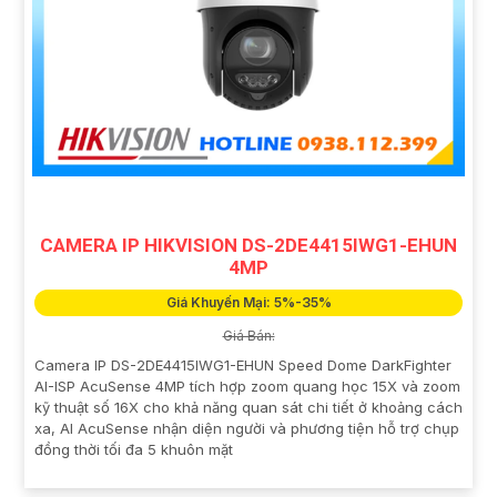
CAMERA IP HIKVISION DS-2DE4415IWG1-EHUN
4MP
Giá Khuyến Mại: 5%-35%
Giá Bán:
Camera IP DS-2DE4415IWG1-EHUN Speed Dome DarkFighter
AI-ISP AcuSense 4MP tích hợp zoom quang học 15X và zoom
kỹ thuật số 16X cho khả năng quan sát chi tiết ở khoảng cách
xa, AI AcuSense nhận diện người và phương tiện hỗ trợ chụp
đồng thời tối đa 5 khuôn mặt