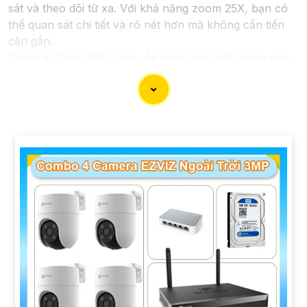
sát và theo dõi từ xa. Với khả năng zoom 25X, bạn có
thể quan sát chi tiết và rõ nét hơn mà không cần tiến
cận gần.
Camera Zoom 25X cung cấp hình ảnh chất lượng cao,
sắc nét và rõ ràng ngay cả khi zoom xa. Những trang
bị mới được tích hợp đem lại lợi ích cho bạn theo dõi
những vị trí xa một cách dễ dàng và chính xác.
Với công nghệ tiên tiến, Camera Zoom 25X có khả
năng xoay ngang và xoay dọc một cách linh hoạt, giúp
bạn quét toàn bộ không gian một cách hoàn toàn tự
động.
Với tính năng cảm biến chuyển động và cảnh báo
thông minh, Camera Zoom 25X giúp bạn nhận biết và
phát hiện sự cố sớm, từ đó bảo vệ an ninh cho ngôi
nhà hoặc doanh nghiệp của bạn.
Camera Zoom 25X được thiết kế nhỏ gọn, dễ lắp đặt và
ứng dụng linh hoạt trong nhiều môi trường khác nhau,
từ trong nhà đến ngoài trời.
Với Camera Zoom 25X, bạn hoàn toàn yên tâm về việc