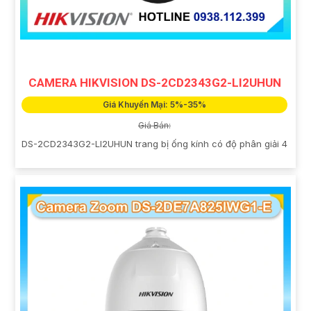
CAMERA HIKVISION DS-2CD2343G2-LI2UHUN
Giá Khuyến Mại: 5%-35%
Giá Bán:
DS-2CD2343G2-LI2UHUN trang bị ống kính có độ phân giải 4