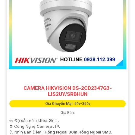
CAMERA HIKVISION DS-2CD2347G3-
LIS2UY/SRBHUN
Giá Khuyến Mại: 5%-35%
Giá Bán:
👀 Độ sắc nét :
Ultra 2k + .
⚙ Công Nghệ Camera :
IP.
🌜 Nhìn Ban Đêm :
Hồng Ngoại 30m Hồng Ngoại SMD.