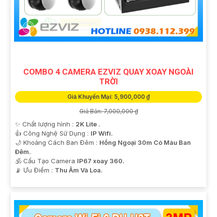
quan sát và giám sát từ xa mọi lúc, mọi nơi mà không
gặp bất kỳ khó khăn nào.
COMBO 4 CAMERA EZVIZ QUAY XOAY NGOÀI
TRỜI
Giá Khuyến Mại: 5,900,000 ₫
Giá Bán: 7,000,000 ₫
✨ Chất lượng hình :
2K Lite .
👍 Công Nghệ Sử Dụng :
IP Wifi.
🌙 Khoảng Cách Ban Đêm :
Hồng Ngoại 30m Có Màu Ban
Ðêm.
'
🕉️ Cấu Tạo Camera
IP67 xoay 360.
️📡 Ưu Điểm :
Thu Âm Và Loa.