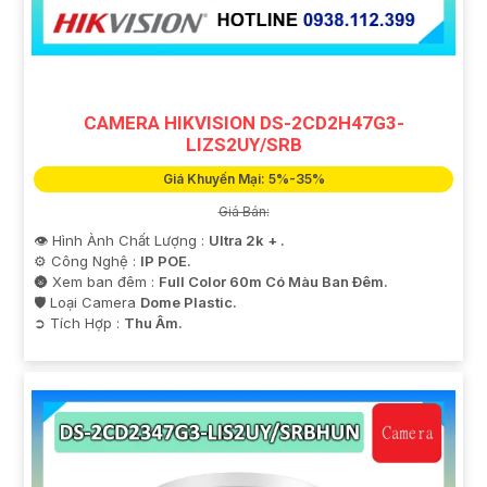
CAMERA HIKVISION DS-2CD2H47G3-
LIZS2UY/SRB
Giá Khuyến Mại: 5%-35%
Giá Bán:
👁 Hình Ành Chất Lượng :
Ultra 2k + .
⚙ Công Nghệ :
IP POE.
🌚 Xem ban đêm :
Full Color 60m Có Màu Ban Ðêm.
🛡 Loại Camera
Dome Plastic.
️➲ Tích Hợp :
Thu Âm.