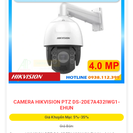
CAMERA HIKVISION PTZ DS-2DE7A432IWG1-
EHUN
Giá Khuyến Mại: 5%-35%
Giá Bán: