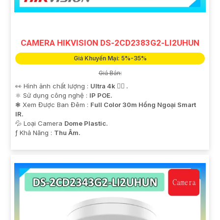
CAMERA HIKVISION DS-2CD2383G2-LI2UHUN
Giá Khuyến Mại: 5%-35%
Giá Bán:
👀 Hình ảnh chất lượng :
Ultra 4k 👍🏾 .
⚛️ Sử dụng công nghệ :
IP POE.
❃ Xem Được Ban Đêm :
Full Color 30m Hồng Ngoại Smart
IR.
💦 Loại Camera
Dome Plastic.
️ƒ Khả Năng :
Thu Âm.