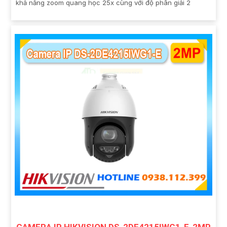
khả năng zoom quang học 25x cùng với độ phân giải 2
CAMERA IP HIKVISION DS-2DE4215IWG1-E-2MP