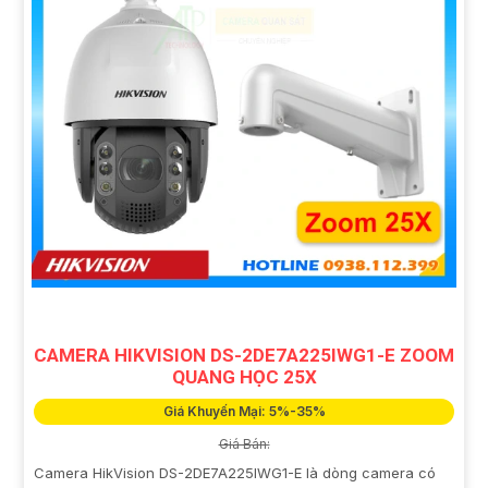
CAMERA HIKVISION DS-2DE7A225IWG1-E ZOOM
QUANG HỌC 25X
Giá Khuyến Mại: 5%-35%
Giá Bán:
Camera HikVision DS-2DE7A225IWG1-E là dòng camera có