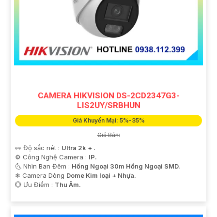
CAMERA HIKVISION DS-2CD2347G3-
LIS2UY/SRBHUN
Giá Khuyến Mại: 5%-35%
Giá Bán:
👀 Độ sắc nét :
Ultra 2k + .
⚙ Công Nghệ Camera :
IP.
🌜 Nhìn Ban Đêm :
Hồng Ngoại 30m Hồng Ngoại SMD.
❄ Camera Dòng
Dome Kim loại + Nhựa.
️💮 Ưu Điểm :
Thu Âm.