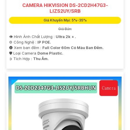
CAMERA HIKVISION DS-2CD2H47G3-
LIZS2UY/SRB
Giá Khuyến Mại: 5%-35%
Giá Bán:
👁 Hình Ành Chất Lượng :
Ultra 2k + .
⚙ Công Nghệ :
IP POE.
🌚 Xem ban đêm :
Full Color 60m Có Màu Ban Ðêm.
🛡 Loại Camera
Dome Plastic.
️➲ Tích Hợp :
Thu Âm.