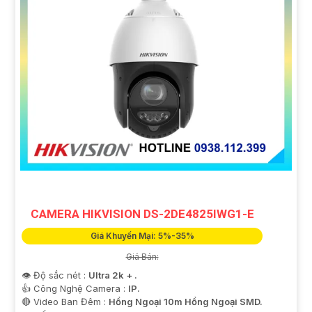
CAMERA HIKVISION DS-2DE4825IWG1-E
Giá Khuyến Mại: 5%-35%
Giá Bán:
👁 Độ sắc nét :
Ultra 2k + .
👍 Công Nghệ Camera :
IP.
🔴 Video Ban Đêm :
Hồng Ngoại 10m Hồng Ngoại SMD.