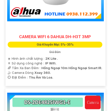
quan sát và giám sát từ xa mọi lúc, mọi nơi mà không
gặp bất kỳ khó khăn nào.
CAMERA WIFI 6 DAHUA DH-H3T 3MP
Giá Khuyến Mại: 5%-35%
Giá Bán:
☀️ Hình ảnh chất lượng :
2K Lite .
⚜️ Sử dụng công nghệ :
IP Wifi.
🌈 Tầm Xa Ban Đêm :
Hồng Ngoại 10m Hồng Ngoại Smart IR.
🤹 Camera Dòng
Xoay 360.
️💮 Đặt Điểm :
Thu Âm Và Loa.
'