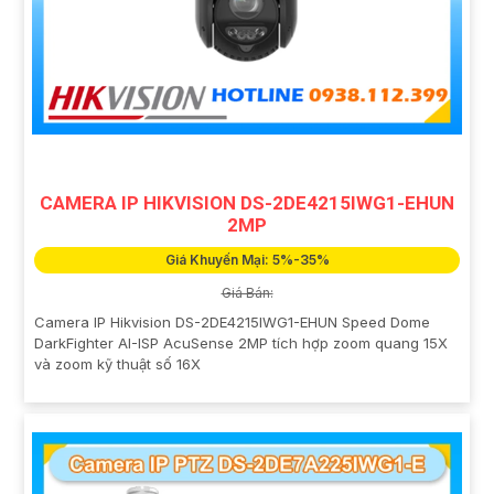
CAMERA IP HIKVISION DS-2DE4215IWG1-EHUN
2MP
Giá Khuyến Mại: 5%-35%
Giá Bán:
Camera IP Hikvision DS-2DE4215IWG1-EHUN Speed Dome
DarkFighter AI-ISP AcuSense 2MP tích hợp zoom quang 15X
và zoom kỹ thuật số 16X