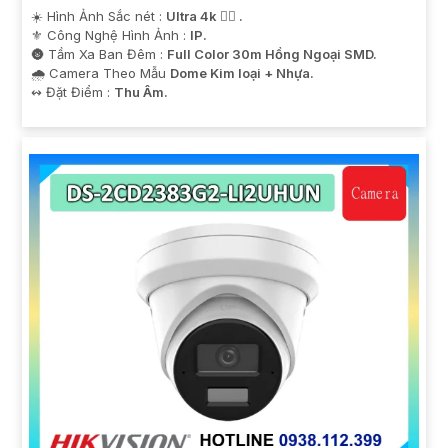
☀️ Hình Ảnh Sắc nét :
Ultra 4k 👍🏾 .
⚜️ Công Nghệ Hình Ảnh :
IP.
🌚 Tầm Xa Ban Đêm :
Full Color 30m Hồng Ngoại SMD.
🌧️ Camera Theo Mẫu
Dome Kim loại + Nhựa.
️↭ Đặt Điểm :
Thu Âm.