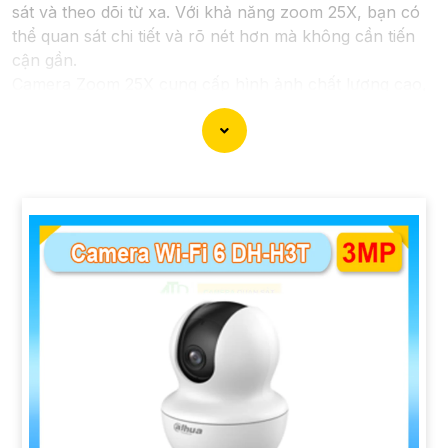
sát và theo dõi từ xa. Với khả năng zoom 25X, bạn có
thể quan sát chi tiết và rõ nét hơn mà không cần tiến
cận gần.
Camera Zoom 25X cung cấp hình ảnh chất lượng cao,
sắc nét và rõ ràng ngay cả khi zoom xa. Những trang
bị mới được tích hợp đem lại lợi ích cho bạn theo dõi
những vị trí xa một cách dễ dàng và chính xác.
Với công nghệ tiên tiến, Camera Zoom 25X có khả
năng xoay ngang và xoay dọc một cách linh hoạt, giúp
bạn quét toàn bộ không gian một cách hoàn toàn tự
động.
Với tính năng cảm biến chuyển động và cảnh báo
thông minh, Camera Zoom 25X giúp bạn nhận biết và
phát hiện sự cố sớm, từ đó bảo vệ an ninh cho ngôi
nhà hoặc doanh nghiệp của bạn.
Camera Zoom 25X được thiết kế nhỏ gọn, dễ lắp đặt và
ứng dụng linh hoạt trong nhiều môi trường khác nhau,
từ trong nhà đến ngoài trời.
Với Camera Zoom 25X, bạn hoàn toàn yên tâm về việc