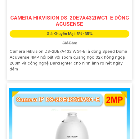
CAMERA HIKVISION DS-2DE7A432IWG1-E DÒNG
ACUSENSE
Giá Khuyến Mại: 5%-35%
Giá Bán:
Camera Hikvision DS-2DE7A432IWG1-E là dòng Speed Dome
AcuSense 4MP nổi bật với zoom quang học 32x hồng ngoại
200m và công nghệ DarkFighter cho hình ảnh rõ nét ngày
đêm