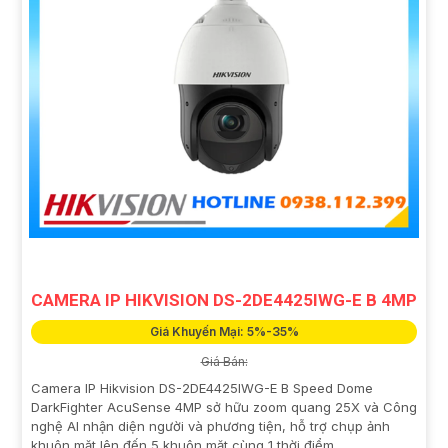
CAMERA IP HIKVISION DS-2DE4425IWG-E B 4MP
Giá Khuyến Mại: 5%-35%
Giá Bán:
Camera IP Hikvision DS-2DE4425IWG-E B Speed Dome
DarkFighter AcuSense 4MP sở hữu zoom quang 25X và Công
nghệ AI nhận diện người và phương tiện, hỗ trợ chụp ảnh
khuôn mặt lên đến 5 khuôn mặt cùng 1 thời điểm