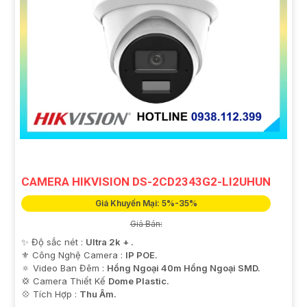
CAMERA HIKVISION DS-2CD2343G2-LI2UHUN
Giá Khuyến Mại: 5%-35%
Giá Bán:
✨ Độ sắc nét :
Ultra 2k + .
⚜️ Công Nghệ Camera :
IP POE.
🔅 Video Ban Đêm :
Hồng Ngoại 40m Hồng Ngoại SMD.
💢 Camera Thiết Kế
Dome Plastic.
️💠 Tích Hợp :
Thu Âm.