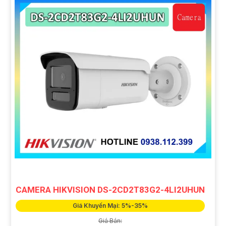
CAMERA HIKVISION DS-2CD2T83G2-4LI2UHUN
Giá Khuyến Mại: 5%-35%
Giá Bán: