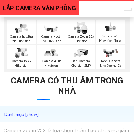
LẮP CAMERA VĂN PHÒNG
Camera Wifi
Camera Ip Ultra
Camera Ngoài
Camera Zoom 25x
Hikvision Ngoài
2k Hikvision
Trời Hikvision
Hikvision
Trời
Top 5 Camera
Camera Ip 4k
Camera AI IP
Bán Camera
Nhà Xưởng Có
Hikvision
Hikvision
Kbvision 2MP
Màu Ban Đêm
CAMERA CÓ THU ÂM TRONG
NHÀ
Camera Zoom 25X là lựa chọn hoàn hảo cho việc giám