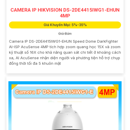
CAMERA IP HIKVISION DS-2DE4415IWG1-EHUN
4MP
Giá Khuyến Mại: 5%-35%
Giá Bán:
Camera IP DS-2DE4415IWG1-EHUN Speed Dome DarkFighter
AI-ISP AcuSense 4MP tích hợp zoom quang học 15X và zoom
kỹ thuật số 16X cho khả năng quan sát chi tiết ở khoảng cách
xa, AI AcuSense nhận diện người và phương tiện hỗ trợ chụp
đồng thời tối đa 5 khuôn mặt