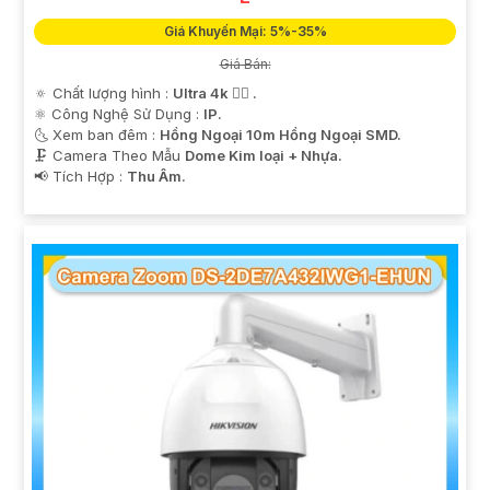
Giá Khuyến Mại: 5%-35%
Giá Bán:
🔅 Chất lượng hình :
Ultra 4k 👍🏾 .
⚛️ Công Nghệ Sử Dụng :
IP.
🌜 Xem ban đêm :
Hồng Ngoại 10m Hồng Ngoại SMD.
🗜️ Camera Theo Mẫu
Dome Kim loại + Nhựa.
️📢 Tích Hợp :
Thu Âm.