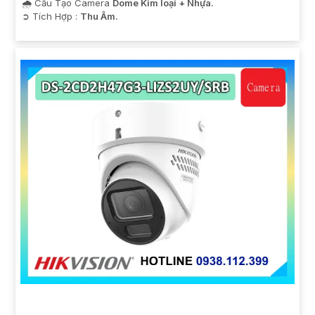
🌧️ Cấu Tạo Camera
Dome Kim loại + Nhựa.
️➲ Tích Hợp :
Thu Âm.