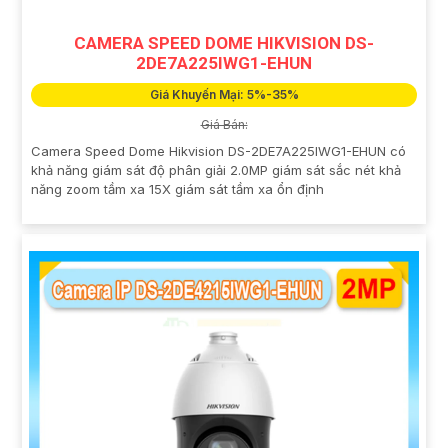
CAMERA SPEED DOME HIKVISION DS-
2DE7A225IWG1-EHUN
Giá Khuyến Mại: 5%-35%
Giá Bán:
Camera Speed Dome Hikvision DS-2DE7A225IWG1-EHUN có
khả năng giám sát độ phân giải 2.0MP giám sát sắc nét khả
năng zoom tầm xa 15X giám sát tầm xa ổn định