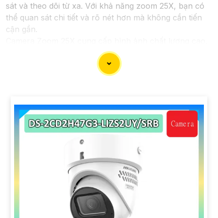
sát và theo dõi từ xa. Với khả năng zoom 25X, bạn có
thể quan sát chi tiết và rõ nét hơn mà không cần tiến
cận gần.
Camera Zoom 25X cung cấp hình ảnh chất lượng cao,
sắc nét và rõ ràng ngay cả khi zoom xa. Những trang
bị mới được tích hợp đem lại lợi ích cho bạn theo dõi
những vị trí xa một cách dễ dàng và chính xác.
Với công nghệ tiên tiến, Camera Zoom 25X có khả
năng xoay ngang và xoay dọc một cách linh hoạt, giúp
bạn quét toàn bộ không gian một cách hoàn toàn tự
động.
Với tính năng cảm biến chuyển động và cảnh báo
thông minh, Camera Zoom 25X giúp bạn nhận biết và
phát hiện sự cố sớm, từ đó bảo vệ an ninh cho ngôi
nhà hoặc doanh nghiệp của bạn.
Camera Zoom 25X được thiết kế nhỏ gọn, dễ lắp đặt và
ứng dụng linh hoạt trong nhiều môi trường khác nhau,
từ trong nhà đến ngoài trời.
Với Camera Zoom 25X, bạn hoàn toàn yên tâm về việc