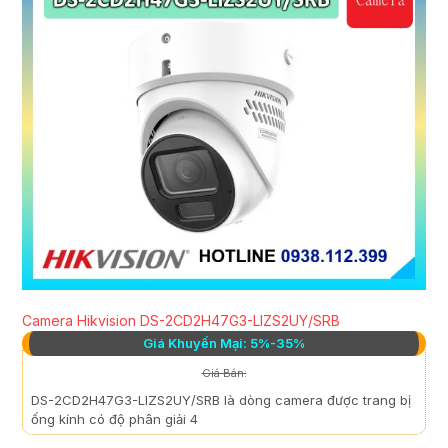
Camera Hikvision DS-2CD2H47G3-LIZS2UY/SRB
Giá Khuyến Mại: 5%-35%
Giá Bán:
DS-2CD2H47G3-LIZS2UY/SRB là dòng camera được trang bị
ống kính có độ phân giải 4