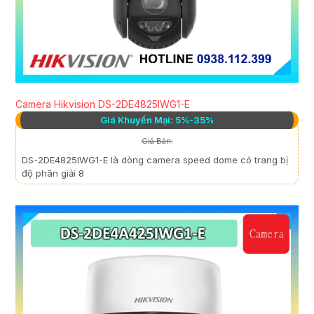
Camera Hikvision DS-2DE4825IWG1-E
Giá Khuyến Mại: 5%-35%
Giá Bán:
DS-2DE4825IWG1-E là dòng camera speed dome có trang bị
độ phân giải 8