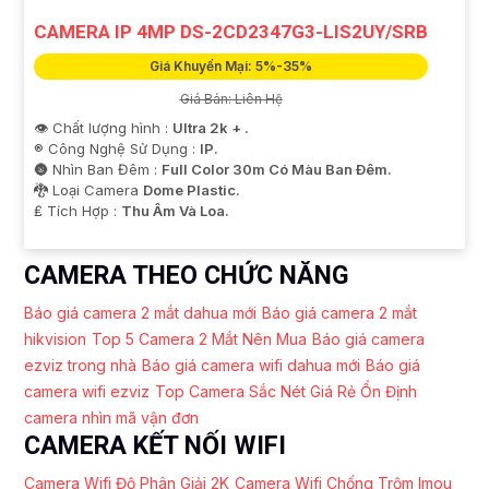
CAMERA IP 4MP DS-2CD2347G3-LIS2UY/SRB
Giá Khuyến Mại: 5%-35%
Giá Bán: Liên Hệ
👁 Chất lượng hình :
Ultra 2k + .
®️ Công Nghệ Sử Dụng :
IP.
🌚 Nhìn Ban Đêm :
Full Color 30m Có Màu Ban Ðêm.
🐉️ Loại Camera
Dome Plastic.
️₤ Tích Hợp :
Thu Âm Và Loa.
CAMERA THEO CHỨC NĂNG
Báo giá camera 2 mắt dahua mới
Báo giá camera 2 mắt
hikvision
Top 5 Camera 2 Mắt Nên Mua
Báo giá camera
ezviz trong nhà
Báo giá camera wifi dahua mới
Báo giá
camera wifi ezviz
Top Camera Sắc Nét Giá Rẻ Ổn Định
camera nhìn mã vận đơn
CAMERA KẾT NỐI WIFI
Camera Wifi Độ Phân Giải 2K
Camera Wifi Chống Trộm Imou