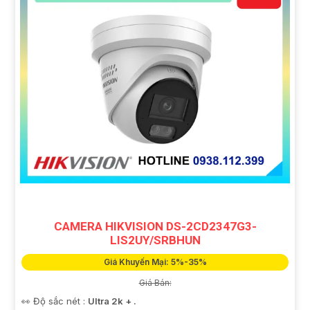
CAMERA HIKVISION DS-2CD2347G3-
LIS2UY/SRBHUN
Giá Khuyến Mại: 5%-35%
Giá Bán:
👀 Độ sắc nét :
Ultra 2k + .