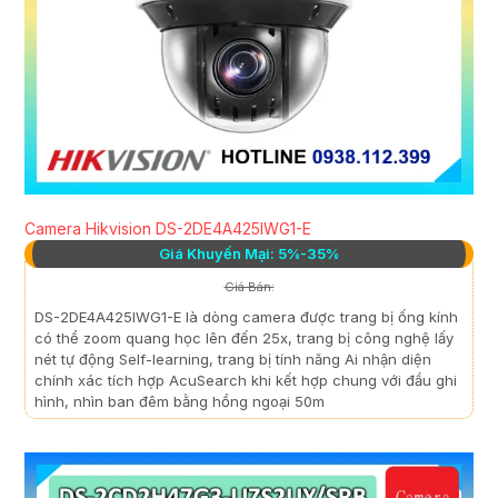
Camera Hikvision DS-2DE4A425IWG1-E
Giá Khuyến Mại: 5%-35%
Giá Bán:
DS-2DE4A425IWG1-E là dòng camera được trang bị ống kính
có thể zoom quang học lên đến 25x, trang bị công nghệ lấy
nét tự động Self-learning, trang bị tính năng Ai nhận diện
chính xác tích hợp AcuSearch khi kết hợp chung với đầu ghi
hình, nhìn ban đêm bằng hồng ngoại 50m