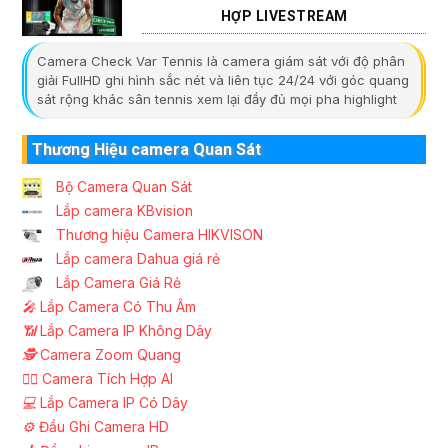
HỢP LIVESTREAM
Camera Check Var Tennis là camera giám sát với độ phân
giải FullHD ghi hình sắc nét và liên tục 24/24 với góc quang
sát rộng khác sân tennis xem lại đầy đủ mọi pha highlight
Thương Hiệu camera Quan Sát
Bộ Camera Quan Sát
Lắp camera KBvision
Thương hiệu Camera HIKVISON
Lắp camera Dahua giá rẻ
Lắp Camera Giá Rẻ
️🎤️
Lắp Camera Có Thu Âm
📶
Lắp Camera IP Không Dây
🕵️
Camera Zoom Quang
🧛‍♀️
Camera Tích Hợp AI
💻
Lắp Camera IP Có Dây
⚙️
Đầu Ghi Camera HD