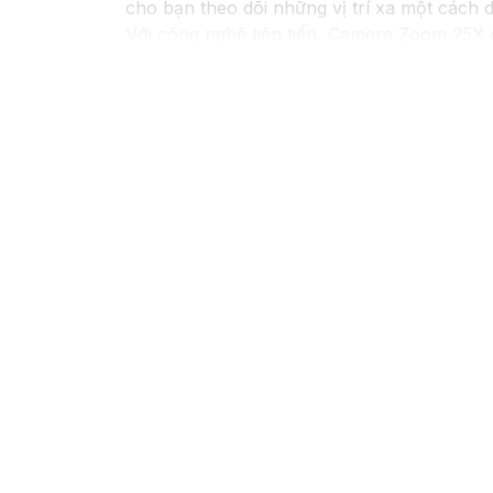
cho bạn theo dõi những vị trí xa một cách 
Với công nghệ tiên tiến, Camera Zoom 25X 
hoàn toàn tự động.
Với tính năng cảm biến chuyển động và cả
ninh cho ngôi nhà hoặc doanh nghiệp của 
Camera Zoom 25X được thiết kế nhỏ gọn, dễ 
Với Camera Zoom 25X, bạn hoàn toàn yên tâ