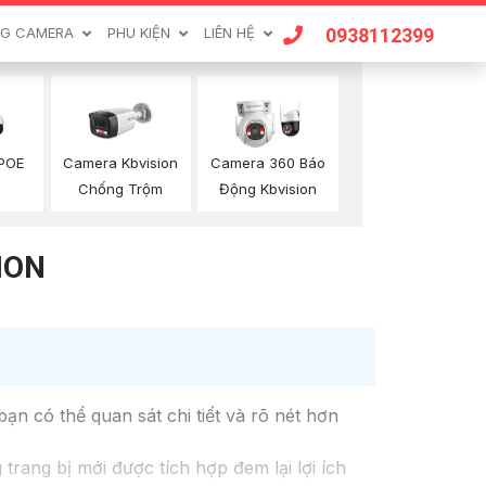
0938112399
G CAMERA
PHU KIỆN
LIÊN HỆ
 POE
Camera Kbvision
Camera 360 Báo
n
Chống Trộm
Động Kbvision
ION
n có thể quan sát chi tiết và rõ nét hơn
ang bị mới được tích hợp đem lại lợi ích