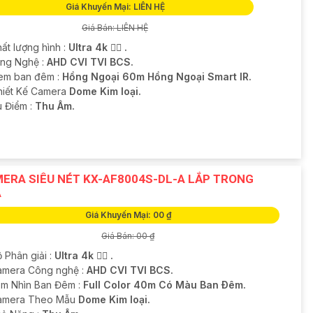
Giá Khuyến Mại: LIÊN HỆ
Giá Bán: LIÊN HỆ
ất lượng hình :
Ultra 4k 👍🏾 .
ông Nghệ :
AHD CVI TVI BCS.
em ban đêm :
Hồng Ngoại 60m Hồng Ngoại Smart IR.
Thiết Kế Camera
Dome Kim loại.
u Điểm :
Thu Âm.
ERA SIÊU NÉT KX-AF8004S-DL-A LẮP TRONG
À
Giá Khuyến Mại: 00 ₫
Giá Bán: 00 ₫
 Phân giải :
Ultra 4k 👍🏾 .
Camera Công nghệ :
AHD CVI TVI BCS.
m Nhìn Ban Đêm :
Full Color 40m Có Màu Ban Ðêm.
amera Theo Mẫu
Dome Kim loại.