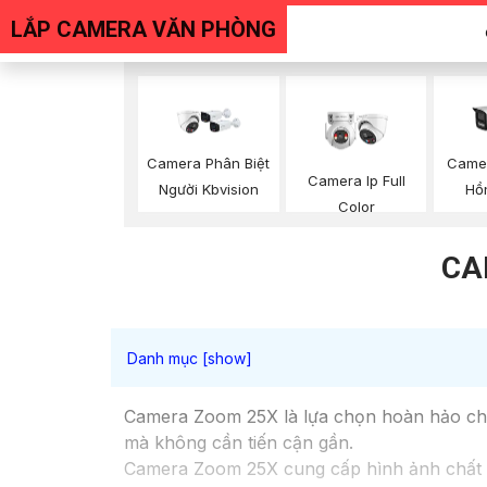
LẮP CAMERA VĂN PHÒNG
Camera Phân Biệt
Camer
Camera Ip Full
Người Kbvision
Hồ
Color
CA
Camera Zoom 25X là lựa chọn hoàn hảo cho v
mà không cần tiến cận gần.
Camera Zoom 25X cung cấp hình ảnh chất lư