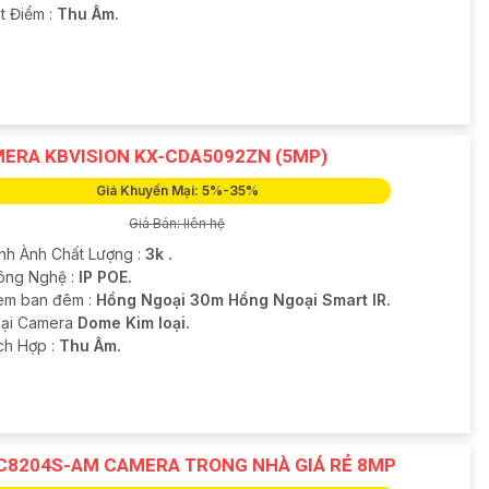
t Điểm :
Thu Âm.
ERA KBVISION KX-CDA5092ZN (5MP)
Giá Khuyến Mại: 5%-35%
Giá Bán: liên hệ
ình Ành Chất Lượng :
3k .
Công Nghệ :
IP POE.
em ban đêm :
Hồng Ngoại 30m Hồng Ngoại Smart IR.
Loại Camera
Dome Kim loại.
ích Hợp :
Thu Âm.
C8204S-AM CAMERA TRONG NHÀ GIÁ RẺ 8MP