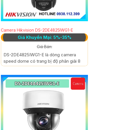
Camera Hikvision DS-2DE4825IWG1-E
Giá Khuyến Mại: 5%-35%
Giá Bán:
DS-2DE4825IWG1-E là dòng camera
speed dome có trang bị độ phân giải 8