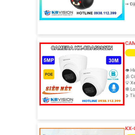
️⇝ Đặ
CAM
👁 H
🕉️ 
💡 X
🕸️ 
️➲ T
KX-