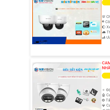
💯 Ch
®️ C
🌔 X
🌧️ 
️🛃 Ư
CAM
NH
🔅 Độ
🤖️ 
❂ Tầ
💎 C