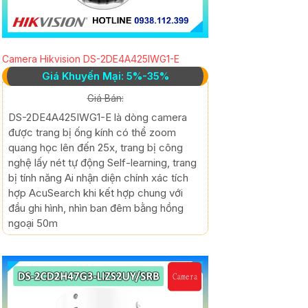
Camera Hikvision DS-2DE4A425IWG1-E
Giá Khuyến Mại: 5%-35%
Giá Bán:
DS-2DE4A425IWG1-E là dòng camera
được trang bị ống kính có thể zoom
quang học lên đến 25x, trang bị công
nghệ lấy nét tự động Self-learning, trang
bị tính năng Ai nhận diện chính xác tích
hợp AcuSearch khi kết hợp chung với
đầu ghi hình, nhìn ban đêm bằng hồng
ngoại 50m