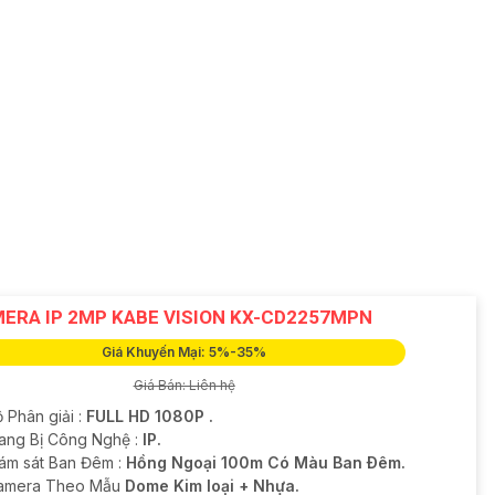
ERA IP 2MP KABE VISION KX-CD2257MPN
Giá Khuyến Mại: 5%-35%
Giá Bán: Liên hệ
 Phân giải :
FULL HD 1080P .
rang Bị Công Nghệ :
IP.
iám sát Ban Đêm :
Hồng Ngoại 100m Có Màu Ban Ðêm.
Camera Theo Mẫu
Dome Kim loại + Nhựa.