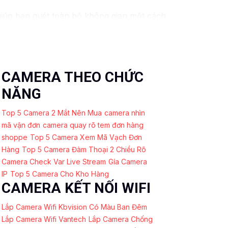
giúp bạn quét toàn bộ không gian một cách
à phát hiện sự cố sớm, từ đó bảo vệ an
 nhau, từ trong nhà đến ngoài trời.
CAMERA THEO CHỨC
 không gặp bất kỳ khó khăn nào.
NĂNG
Top 5 Camera 2 Mắt Nên Mua
camera nhìn
mã vận đơn
camera quay rõ tem đơn hàng
shoppe
Top 5 Camera Xem Mã Vạch Đơn
Hàng
Top 5 Camera Đàm Thoại 2 Chiều Rõ
Camera Check Var Live Stream
Gía Camera
IP
Top 5 Camera Cho Kho Hàng
CAMERA KẾT NỐI WIFI
Lắp Camera Wifi Kbvision Có Màu Ban Đêm
Lắp Camera Wifi Vantech
Lắp Camera Chống