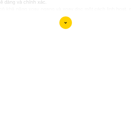
dễ dàng và chính xác.
có khả năng xoay ngang và xoay dọc một cách linh hoạt, 
nh báo thông minh, Camera Zoom 25X giúp bạn nhận biết v
bạn.
lắp đặt và ứng dụng linh hoạt trong nhiều môi trường khác
m về việc quan sát và giám sát từ xa mọi lúc, mọi nơi mà