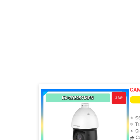
CAM
🔅 Độ
⚛️ T
🔅 G
🌧️ 