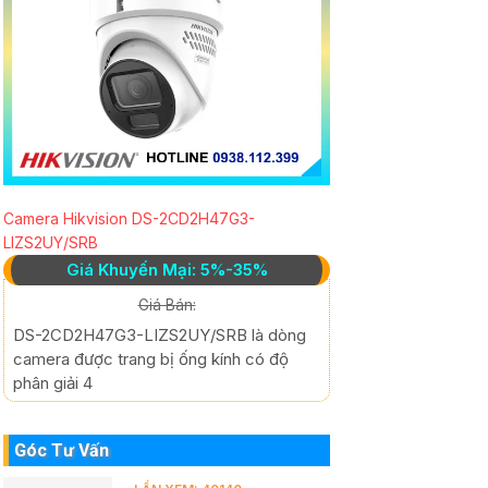
Camera Hikvision DS-2CD2H47G3-
LIZS2UY/SRB
Giá Khuyến Mại: 5%-35%
Giá Bán:
DS-2CD2H47G3-LIZS2UY/SRB là dòng
camera được trang bị ống kính có độ
phân giải 4
Góc Tư Vấn