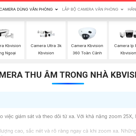
CAMERA DÙNG VĂN PHÒNG
LẮP BỘ CAMERA VĂN PHÒNG
HÃN
a Kbvision
Camera Ultra 3k
Camera Kbvision
Camera Ip
ng Ngoại
Kbvision
360 Toàn Cảnh
Kbvisio
MERA THU ÂM TRONG NHÀ KBVIS
iệc giám sát và theo dõi từ xa. Với khả năng zoom 25X, bạ
ợng cao, sắc nét và rõ ràng ngay cả khi zoom xa. Những tr