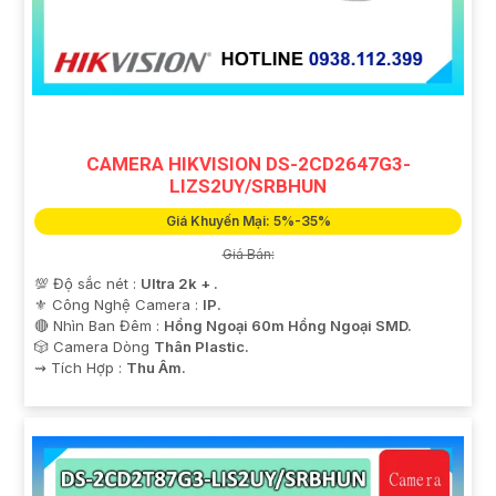
'
CAMERA HIKVISION DS-2CD2647G3-
LIZS2UY/SRBHUN
Giá Khuyến Mại: 5%-35%
Giá Bán:
💯 Độ sắc nét :
Ultra 2k + .
⚜️ Công Nghệ Camera :
IP.
🔴 Nhìn Ban Đêm :
Hồng Ngoại 60m Hồng Ngoại SMD.
🎲 Camera Dòng
Thân Plastic.
️⇝ Tích Hợp :
Thu Âm.