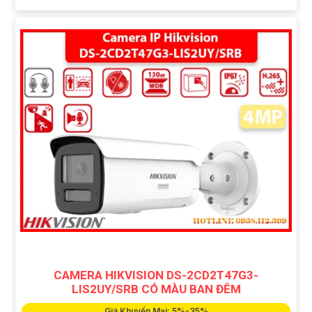
CAMERA HIKVISION DS-2CD2T47G3-
LIS2UY/SRB CÓ MÀU BAN ĐÊM
Giá Khuyến Mại: 5%-35%