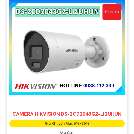
CAMERA HIKVISION DS-2CD2043G2-LI2UHUN
Giá Khuyến Mại: 5%-35%
Giá Bán: