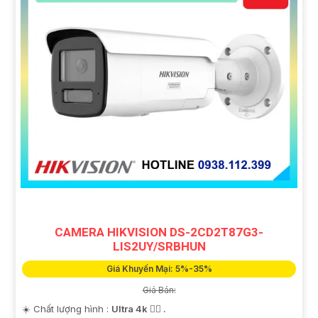
CAMERA HIKVISION DS-2CD2T87G3-
LIS2UY/SRBHUN
Giá Khuyến Mại: 5%-35%
Giá Bán:
☀️ Chất lượng hình :
Ultra 4k 👍🏾 .