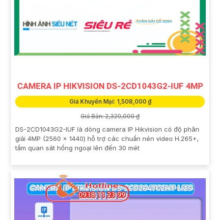
CAMERA IP HIKVISION DS-2CD1043G2-IUF 4MP
Giá Khuyến Mại: 1,508,000 ₫
Giá Bán: 2,320,000 ₫
DS-2CD1043G2-IUF là dòng camera IP Hikvision có độ phân
giải 4MP (2560 × 1440) hỗ trợ các chuẩn nén video H.265+,
tầm quan sát hồng ngoại lên đến 30 mét