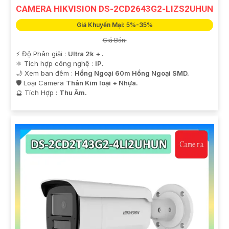
CAMERA HIKVISION DS-2CD2643G2-LIZS2UHUN
Giá Khuyến Mại: 5%-35%
Giá Bán:
️⚡ Độ Phân giải :
Ultra 2k + .
⚛️ Tích hợp công nghệ :
IP.
🌙 Xem ban đêm :
Hồng Ngoại 60m Hồng Ngoại SMD.
🛡 Loại Camera
Thân Kim loại + Nhựa.
️🔮 Tích Hợp :
Thu Âm.