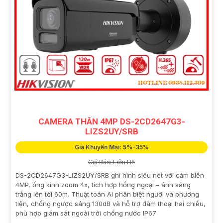
CAMERA THÂN 4MP DS-2CD2647G3-
LIZS2UY/SRB
Giá Khuyến Mại: 5%-35%
Giá Bán: Liên Hệ
DS-2CD2647G3-LIZS2UY/SRB ghi hình siêu nét với cảm biến
4MP, ống kính zoom 4x, tích hợp hồng ngoại – ánh sáng
trắng lên tới 60m. Thuật toán AI phân biệt người và phương
tiện, chống ngược sáng 130dB và hỗ trợ đàm thoại hai chiều,
phù hợp giám sát ngoài trời chống nước IP67