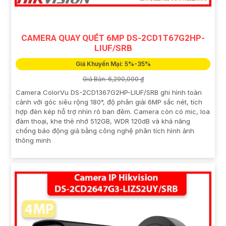
CAMERA QUAY QUÉT 6MP DS-2CD1T67G2HP-
LIUF/SRB
Giá Khuyến Mại: 5%-35%
Giá Bán: 6,290,000 ₫
Camera ColorVu DS-2CD1367G2HP-LIUF/SRB ghi hình toàn
cảnh với góc siêu rộng 180°, độ phân giải 6MP sắc nét, tích
hợp đèn kép hỗ trợ nhìn rõ ban đêm. Camera còn có mic, loa
đàm thoại, khe thẻ nhớ 512GB, WDR 120dB và khả năng
chống báo động giả bằng công nghệ phân tích hình ảnh
thông minh