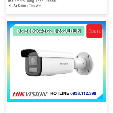
👑 Camera Dòng
Thân Plastic.
️🔈 Ưu Điểm :
Thu Âm.