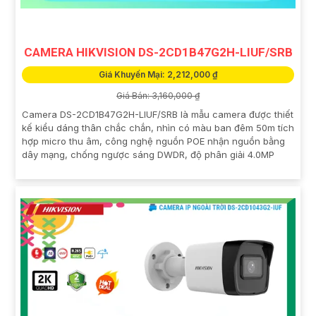
CAMERA HIKVISION DS-2CD1B47G2H-LIUF/SRB
Giá Khuyến Mại: 2,212,000 ₫
Giá Bán: 3,160,000 ₫
Camera DS-2CD1B47G2H-LIUF/SRB là mẫu camera được thiết
kế kiểu dáng thân chắc chắn, nhìn có màu ban đêm 50m tích
hợp micro thu âm, công nghệ nguồn POE nhận nguồn bằng
dây mạng, chống ngược sáng DWDR, độ phân giải 4.0MP