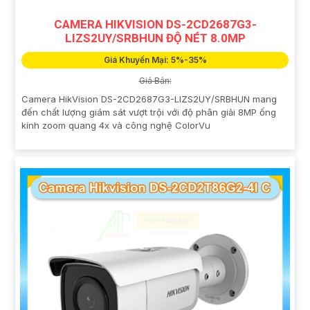
CAMERA HIKVISION DS-2CD2687G3-
LIZS2UY/SRBHUN ĐỘ NÉT 8.0MP
Giá Khuyến Mại: 5%-35%
Giá Bán:
Camera HikVision DS-2CD2687G3-LIZS2UY/SRBHUN mang
đến chất lượng giám sát vượt trội với độ phân giải 8MP ống
kính zoom quang 4x và công nghệ ColorVu