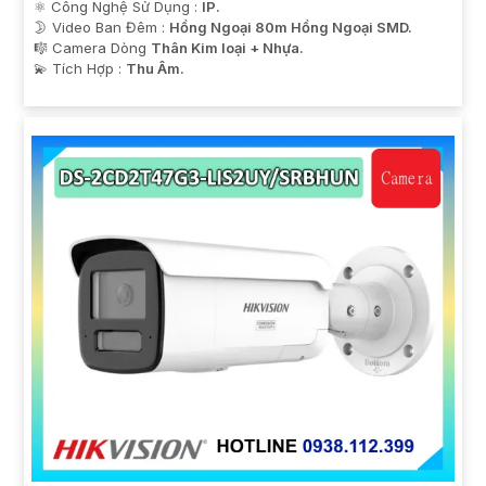
⚛️ Công Nghệ Sử Dụng :
IP.
🌛 Video Ban Đêm :
Hồng Ngoại 80m Hồng Ngoại SMD.
🎼️ Camera Dòng
Thân Kim loại + Nhựa.
️💫 Tích Hợp :
Thu Âm.