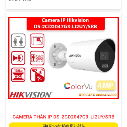
CAMERA THÂN IP DS-2CD2047G3-LI2UY/SRB
Giá Khuyến Mại: 5%-35%