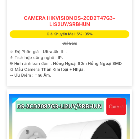
CAMERA HIKVISION DS-2CD2T47G3-
LIS2UY/SRBHUN
Giá Khuyến Mại: 5%-35%
Giá Bán:
🔅 Độ Phân giải :
Ultra 4k 👍🏾 .
⚜️ Tích hợp công nghệ :
IP.
❈ Hình ảnh ban đêm :
Hồng Ngoại 60m Hồng Ngoại SMD.
🎨 Mẫu Camera
Thân Kim loại + Nhựa.
️⇝ Ưu Điểm :
Thu Âm.