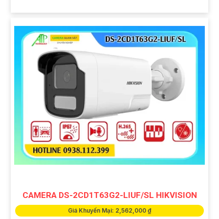
CAMERA DS-2CD1T63G2-LIUF/SL HIKVISION
Giá Khuyến Mại: 2,562,000 ₫