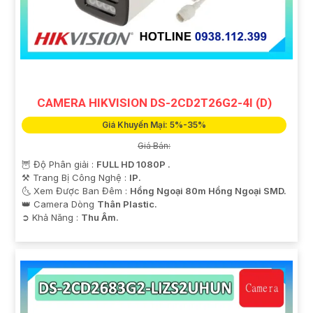
CAMERA HIKVISION DS-2CD2T26G2-4I (D)
Giá Khuyến Mại: 5%-35%
Giá Bán:
🦉 Độ Phân giải :
FULL HD 1080P .
⚒ Trang Bị Công Nghệ :
IP.
🌜 Xem Được Ban Đêm :
Hồng Ngoại 80m Hồng Ngoại SMD.
👑 Camera Dòng
Thân Plastic.
️➲ Khả Năng :
Thu Âm.