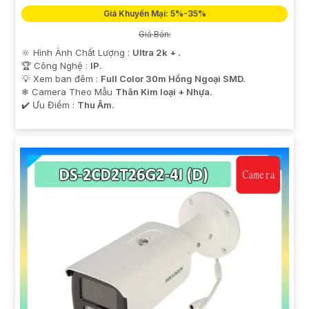
Giá Khuyến Mại: 5%-35%
Giá Bán:
🔆 Hình Ành Chất Lượng :
Ultra 2k + .
🏆 Công Nghệ :
IP.
💡 Xem ban đêm :
Full Color 30m Hồng Ngoại SMD.
❄ Camera Theo Mẫu
Thân Kim loại + Nhựa.
️✔️ Ưu Điểm :
Thu Âm.