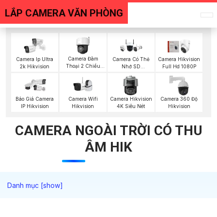
LẮP CAMERA VĂN PHÒNG
Camera Đàm
Camera Ip Ultra
Camera Có Thẻ
Camera Hikvision
Thoại 2 Chiều
2k Hikvision
Nhớ SD
Full Hd 1080P
Hikvision
HIKVISION
Camera Wifi
Camera Hikvision
Camera 360 Độ
Báo Giá Camera
Hikvision
4K Siêu Nét
Hikvision
IP Hikvision
CAMERA NGOÀI TRỜI CÓ THU
ÂM HIK