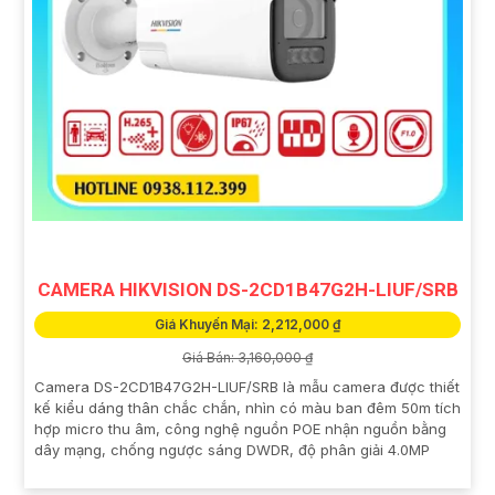
CAMERA HIKVISION DS-2CD1B47G2H-LIUF/SRB
Giá Khuyến Mại: 2,212,000 ₫
Giá Bán: 3,160,000 ₫
Camera DS-2CD1B47G2H-LIUF/SRB là mẫu camera được thiết
kế kiểu dáng thân chắc chắn, nhìn có màu ban đêm 50m tích
hợp micro thu âm, công nghệ nguồn POE nhận nguồn bằng
dây mạng, chống ngược sáng DWDR, độ phân giải 4.0MP