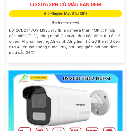
LIS2UY/SRB CÓ MÀU BAN ĐÊM
Giá Khuyến Mại: 5%-35%
Giá Bán: Liên Hệ
DS-2CD2T47G3-LIS2UY/SRB là camera thân 4MP tích hợp
cảm biến 1/1. 8", công nghệ ColorVu, đèn kép 60m, thu âm 2
chiều, AI phân biệt người và phương tiện, hỗ trợ thẻ nhớ đến
512GB, chuẩn chống nước IP67, phù hợp giám sát ban đêm
màu sắc 24/7