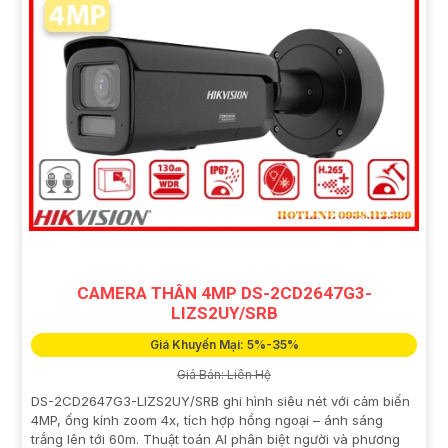
CAMERA THÂN 4MP DS-2CD2647G3-
LIZS2UY/SRB
Giá Khuyến Mại: 5%-35%
Giá Bán: Liên Hệ
DS-2CD2647G3-LIZS2UY/SRB ghi hình siêu nét với cảm biến
4MP, ống kính zoom 4x, tích hợp hồng ngoại – ánh sáng
trắng lên tới 60m. Thuật toán AI phân biệt người và phương