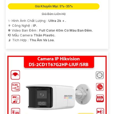
Giá Khuyến Mại: 5%-35%
Giá Bán: Liên Hệ
✨ Hình Ành Chất Lượng :
Ultra 2k + .
⚜️ Công Nghệ :
IP.
❃ Video Ban Đêm :
Full Color 40m Có Màu Ban Ðêm.
🎼️ Mẫu Camera
Thân Plastic.
️📡 Tích Hợp :
Thu Âm Và Loa.