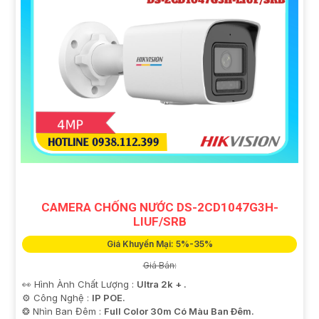
CAMERA CHỐNG NƯỚC DS-2CD1047G3H-
LIUF/SRB
Giá Khuyến Mại: 5%-35%
Giá Bán:
👀 Hình Ành Chất Lượng :
Ultra 2k + .
⚙ Công Nghệ :
IP POE.
❂ Nhìn Ban Đêm :
Full Color 30m Có Màu Ban Ðêm.