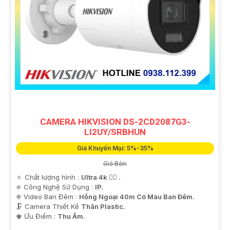
CAMERA HIKVISION DS-2CD2087G3-
LI2UY/SRBHUN
Giá Khuyến Mại: 5%-35%
Giá Bán:
🔅 Chất lượng hình :
Ultra 4k 👍🏾 .
✳️ Công Nghệ Sử Dụng :
IP.
❈ Video Ban Đêm :
Hồng Ngoại 40m Có Màu Ban Ðêm.
🗜️ Camera Thiết Kế
Thân Plastic.
️♚ Ưu Điểm :
Thu Âm.