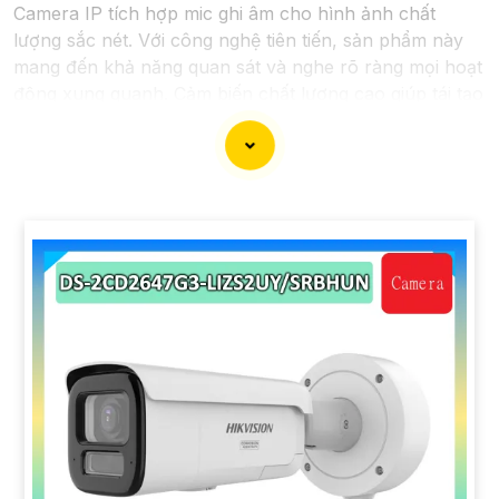
Camera IP tích hợp mic ghi âm cho hình ảnh chất
lượng sắc nét. Với công nghệ tiên tiến, sản phẩm này
mang đến khả năng quan sát và nghe rõ ràng mọi hoạt
động xung quanh. Cảm biến chất lượng cao giúp tái tạo
màu sắc chính xác, đồng thời mic ghi âm tích hợp cho
phép người dùng thấu hiểu từng chi tiết với âm thanh
sống động. Sự kết hợp hoàn hảo giữa hình ảnh và âm
thanh không chỉ nâng cao trải nghiệm giám sát mà còn
tăng cường tính hiệu quả trong việc bảo vệ và giám sát
tài sản. Đánh thức mọi giác quan với camera thông
minh này, đồng hành đáng tin cậy để bảo vệ ngôi nhà
và doanh nghiệp của bạn."