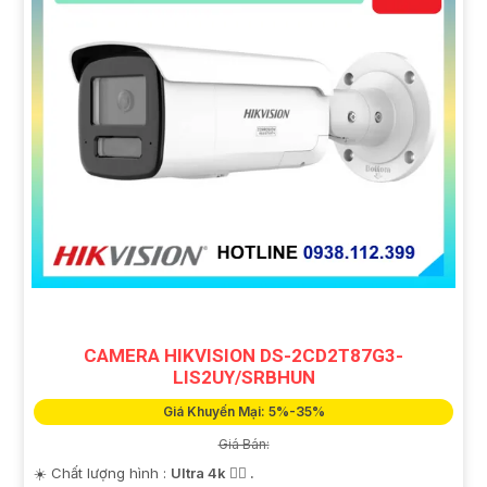
CAMERA HIKVISION DS-2CD2T87G3-
LIS2UY/SRBHUN
Giá Khuyến Mại: 5%-35%
Giá Bán:
☀️ Chất lượng hình :
Ultra 4k 👍🏾 .