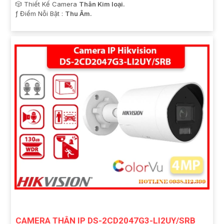
🎲 Thiết Kế Camera
Thân Kim loại.
️ƒ Điểm Nỗi Bật :
Thu Âm.
CAMERA THÂN IP DS-2CD2047G3-LI2UY/SRB