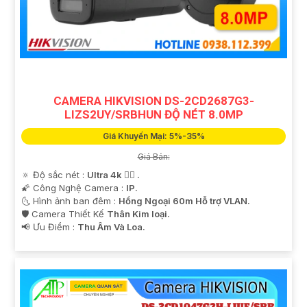
CAMERA HIKVISION DS-2CD2687G3-
LIZS2UY/SRBHUN ĐỘ NÉT 8.0MP
Giá Khuyến Mại: 5%-35%
Giá Bán:
🔅 Độ sắc nét :
Ultra 4k 👍🏾 .
🌠 Công Nghệ Camera :
IP.
🌜 Hình ảnh ban đêm :
Hồng Ngoại 60m Hỗ trợ VLAN.
🛡 Camera Thiết Kế
Thân Kim loại.
️📢 Ưu Điểm :
Thu Âm Và Loa.