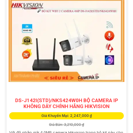
DS-J142I(STD)/NKS424W0H BỘ CAMERA IP
KHÔNG DÂY CHÍNH HÃNG HIKVISION
Giá Khuyến Mại: 2,247,000 ₫
Giá Bán: 3,210,000 ₫
Với độ phân giải 4.0MP camera Hikvision trong bộ kit này cho