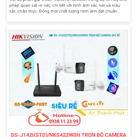
phép quan sát rõ nét, chi tiết với hình ảnh sắc nét và màu
sắc chân thực. Đồng thời chất lượng hình ảnh đạt chuẩn...
DS-J142I(STD)/NKS422W0H TRỌN BỘ CAMERA