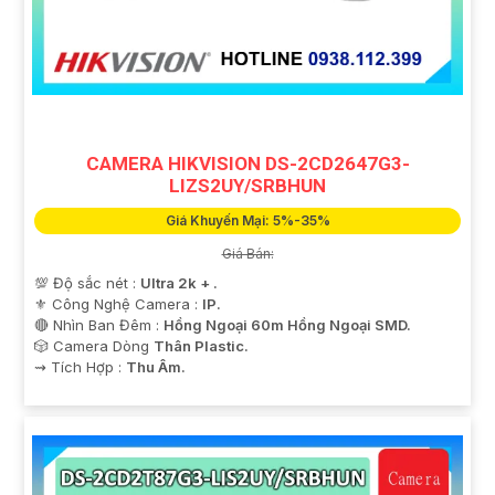
'
CAMERA HIKVISION DS-2CD2647G3-
LIZS2UY/SRBHUN
Giá Khuyến Mại: 5%-35%
Giá Bán:
💯 Độ sắc nét :
Ultra 2k + .
⚜️ Công Nghệ Camera :
IP.
🔴 Nhìn Ban Đêm :
Hồng Ngoại 60m Hồng Ngoại SMD.
🎲 Camera Dòng
Thân Plastic.
️⇝ Tích Hợp :
Thu Âm.