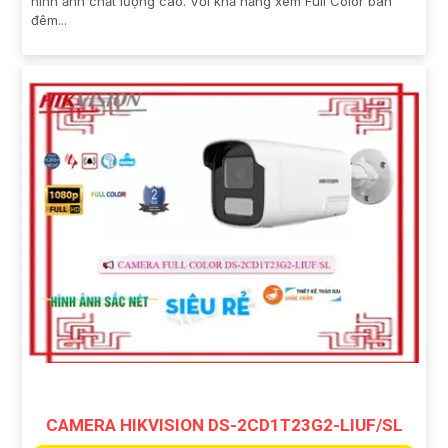
hình ảnh chất lượng cao. Với khả năng xem Full Color ban
đêm...
CAMERA HIKVISION DS-2CD1T23G2-LIUF/SL