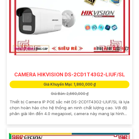
CAMERA HIKVISION DS-2CD1T43G2-LIUF/SL
Giá Khuyến Mại: 1,860,000 ₫
Giá Bán: 2,660,000 ₫
Thiết bị Camera IP POE sắc nét DS-2CD1T43G2-LIUF/SL là lựa
chọn hoàn hảo cho hệ thống an ninh chất lượng cao. Với độ
phân giải lên đến 4.0 megapixel, camera này mang lại hình...