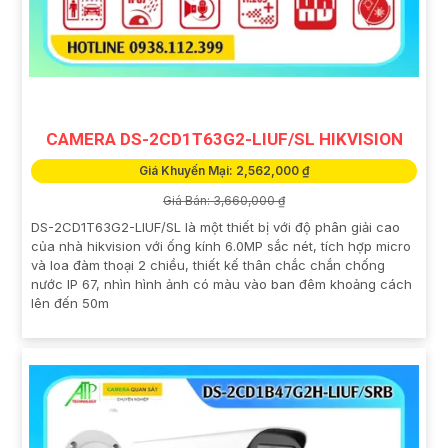
CAMERA DS-2CD1T63G2-LIUF/SL HIKVISION
Giá Khuyến Mại: 2,562,000 ₫
Giá Bán: 3,660,000 ₫
DS-2CD1T63G2-LIUF/SL là một thiết bị với độ phân giải cao
của nhà hikvision với ống kính 6.0MP sắc nét, tích hợp micro
và loa đàm thoại 2 chiều, thiết kế thân chắc chắn chống
nước IP 67, nhìn hình ảnh có màu vào ban đêm khoảng cách
lên đến 50m