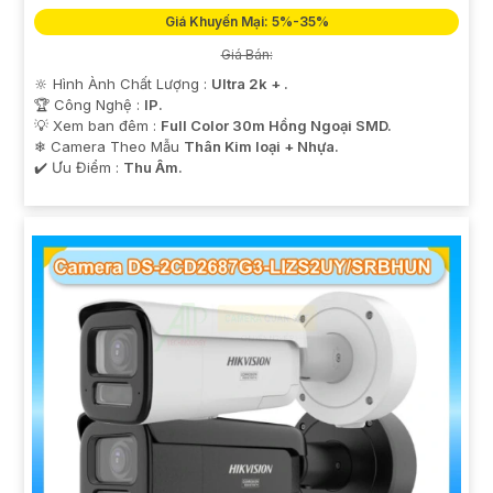
Giá Khuyến Mại: 5%-35%
Giá Bán:
🔆 Hình Ành Chất Lượng :
Ultra 2k + .
🏆 Công Nghệ :
IP.
💡 Xem ban đêm :
Full Color 30m Hồng Ngoại SMD.
❄ Camera Theo Mẫu
Thân Kim loại + Nhựa.
️✔️ Ưu Điểm :
Thu Âm.