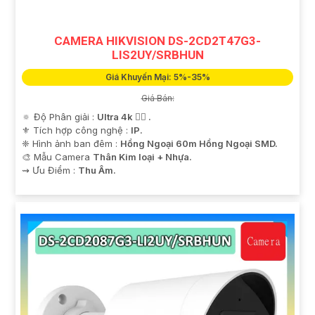
CAMERA HIKVISION DS-2CD2T47G3-
LIS2UY/SRBHUN
Giá Khuyến Mại: 5%-35%
Giá Bán:
🔅 Độ Phân giải :
Ultra 4k 👍🏾 .
⚜️ Tích hợp công nghệ :
IP.
❈ Hình ảnh ban đêm :
Hồng Ngoại 60m Hồng Ngoại SMD.
🎨 Mẫu Camera
Thân Kim loại + Nhựa.
️⇝ Ưu Điểm :
Thu Âm.