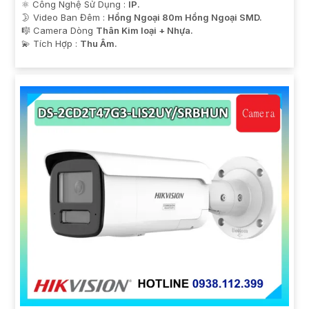
⚛️ Công Nghệ Sử Dụng :
IP.
🌛 Video Ban Đêm :
Hồng Ngoại 80m Hồng Ngoại SMD.
🎼️ Camera Dòng
Thân Kim loại + Nhựa.
️💫 Tích Hợp :
Thu Âm.