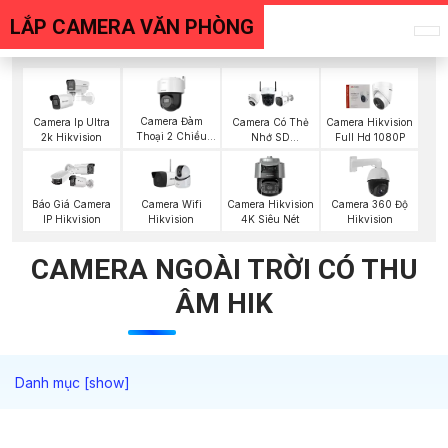
LẮP CAMERA VĂN PHÒNG
Camera Đàm
Camera Ip Ultra
Camera Có Thẻ
Camera Hikvision
Thoại 2 Chiều
2k Hikvision
Nhớ SD
Full Hd 1080P
Hikvision
HIKVISION
Camera Wifi
Camera Hikvision
Camera 360 Độ
Báo Giá Camera
Hikvision
4K Siêu Nét
Hikvision
IP Hikvision
CAMERA NGOÀI TRỜI CÓ THU
ÂM HIK