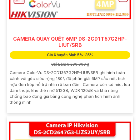
CAMERA QUAY QUÉT 6MP DS-2CD1T67G2HP-
LIUF/SRB
Giá Khuyến Mại: 5%-35%
Giá Bán: 6,290,000 ₫
Camera ColorVu DS-2CD1367G2HP-LIUF/SRB ghi hình toàn
cảnh với góc siêu rộng 180°, độ phân giải 6MP sắc nét, tích
hợp đèn kép hỗ trợ nhìn rõ ban đêm. Camera còn có mic, loa
đàm thoại, khe thẻ nhớ 512GB, WDR 120dB và khả năng
chống báo động giả bằng công nghệ phân tích hình ảnh
thông minh