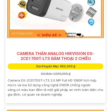
CAMERA THÂN ANALOG HIKVISION DS-
2CE17D0T-LTS ĐÀM THOẠI 2 CHIỀU
Giá Khuyến Mại: 850,000 ₫
Giá Bán: 1,000,000 ₫
Camera DS-2CE17D0T-LTS 2.0 MP Full HD 1080P tích hợp
micro và loa Sử dụng công nghệ DWDR chống ngược
sáng,có màu ban đêm là một giải pháp an ninh toàn diện cho
gia đình, cơ quan và doanh nghiệp