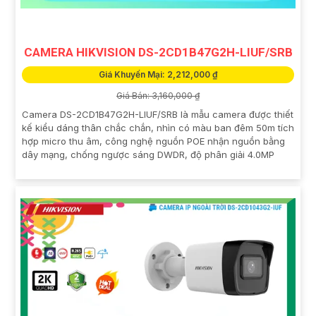
CAMERA HIKVISION DS-2CD1B47G2H-LIUF/SRB
Giá Khuyến Mại: 2,212,000 ₫
Giá Bán: 3,160,000 ₫
Camera DS-2CD1B47G2H-LIUF/SRB là mẫu camera được thiết
kế kiểu dáng thân chắc chắn, nhìn có màu ban đêm 50m tích
hợp micro thu âm, công nghệ nguồn POE nhận nguồn bằng
dây mạng, chống ngược sáng DWDR, độ phân giải 4.0MP