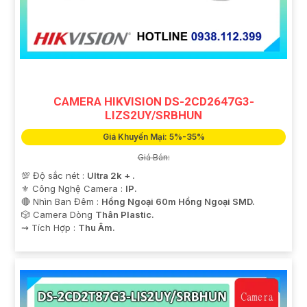
'
CAMERA HIKVISION DS-2CD2647G3-
LIZS2UY/SRBHUN
Giá Khuyến Mại: 5%-35%
Giá Bán:
💯 Độ sắc nét :
Ultra 2k + .
⚜️ Công Nghệ Camera :
IP.
🔴 Nhìn Ban Đêm :
Hồng Ngoại 60m Hồng Ngoại SMD.
🎲 Camera Dòng
Thân Plastic.
️⇝ Tích Hợp :
Thu Âm.