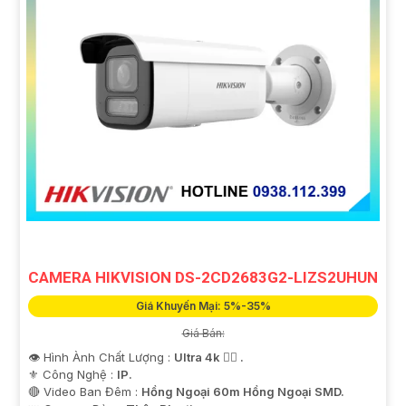
CAMERA HIKVISION DS-2CD2683G2-LIZS2UHUN
Giá Khuyến Mại: 5%-35%
Giá Bán:
👁 Hình Ành Chất Lượng :
Ultra 4k 👍🏾 .
⚜️ Công Nghệ :
IP.
🔴 Video Ban Đêm :
Hồng Ngoại 60m Hồng Ngoại SMD.