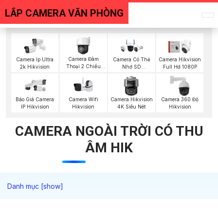
LẮP CAMERA VĂN PHÒNG
Camera Đàm
Camera Ip Ultra
Camera Có Thẻ
Camera Hikvision
Thoại 2 Chiều
2k Hikvision
Nhớ SD
Full Hd 1080P
Hikvision
HIKVISION
Camera Wifi
Camera Hikvision
Camera 360 Độ
Báo Giá Camera
Hikvision
4K Siêu Nét
Hikvision
IP Hikvision
CAMERA NGOÀI TRỜI CÓ THU
ÂM HIK