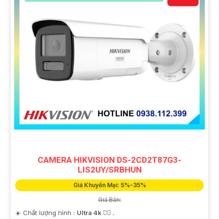
CAMERA HIKVISION DS-2CD2T87G3-
LIS2UY/SRBHUN
Giá Khuyến Mại: 5%-35%
Giá Bán:
☀️ Chất lượng hình :
Ultra 4k 👍🏾 .