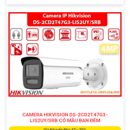
CAMERA HIKVISION DS-2CD2T47G3-
LIS2UY/SRB CÓ MÀU BAN ĐÊM
Giá Khuyến Mại: 5%-35%