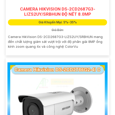
CAMERA HIKVISION DS-2CD2687G3-
LIZS2UY/SRBHUN ĐỘ NÉT 8.0MP
Giá Khuyến Mại: 5%-35%
Giá Bán:
Camera HikVision DS-2CD2687G3-LIZS2UY/SRBHUN mang
đến chất lượng giám sát vượt trội với độ phân giải 8MP ống
kính zoom quang 4x và công nghệ ColorVu