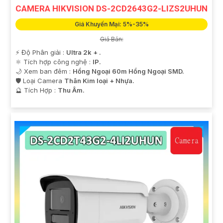
CAMERA HIKVISION DS-2CD2643G2-LIZS2UHUN
Giá Khuyến Mại: 5%-35%
Giá Bán:
️⚡ Độ Phân giải :
Ultra 2k + .
⚛️ Tích hợp công nghệ :
IP.
🌙 Xem ban đêm :
Hồng Ngoại 60m Hồng Ngoại SMD.
🛡 Loại Camera
Thân Kim loại + Nhựa.
️🔮 Tích Hợp :
Thu Âm.