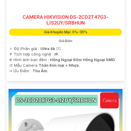
CAMERA HIKVISION DS-2CD2T47G3-
LIS2UY/SRBHUN
Giá Khuyến Mại: 5%-35%
Giá Bán:
🔅 Độ Phân giải :
Ultra 4k 👍🏾 .
⚜️ Tích hợp công nghệ :
IP.
❈ Hình ảnh ban đêm :
Hồng Ngoại 60m Hồng Ngoại SMD.
🎨 Mẫu Camera
Thân Kim loại + Nhựa.
️⇝ Ưu Điểm :
Thu Âm.