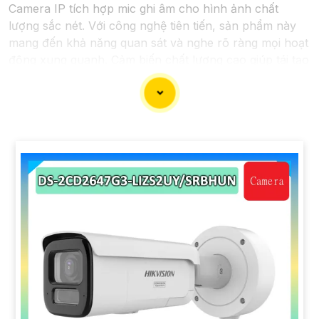
Camera IP tích hợp mic ghi âm cho hình ảnh chất
lượng sắc nét. Với công nghệ tiên tiến, sản phẩm này
mang đến khả năng quan sát và nghe rõ ràng mọi hoạt
động xung quanh. Cảm biến chất lượng cao giúp tái tạo
màu sắc chính xác, đồng thời mic ghi âm tích hợp cho
phép người dùng thấu hiểu từng chi tiết với âm thanh
sống động. Sự kết hợp hoàn hảo giữa hình ảnh và âm
thanh không chỉ nâng cao trải nghiệm giám sát mà còn
tăng cường tính hiệu quả trong việc bảo vệ và giám sát
tài sản. Đánh thức mọi giác quan với camera thông
minh này, đồng hành đáng tin cậy để bảo vệ ngôi nhà
và doanh nghiệp của bạn."