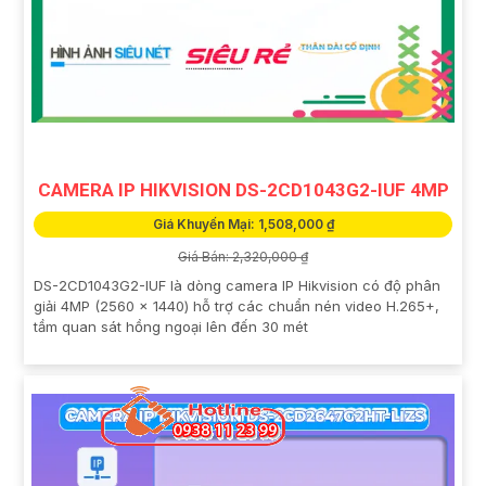
CAMERA IP HIKVISION DS-2CD1043G2-IUF 4MP
Giá Khuyến Mại: 1,508,000 ₫
Giá Bán: 2,320,000 ₫
DS-2CD1043G2-IUF là dòng camera IP Hikvision có độ phân
giải 4MP (2560 × 1440) hỗ trợ các chuẩn nén video H.265+,
tầm quan sát hồng ngoại lên đến 30 mét