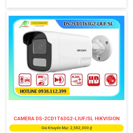
CAMERA DS-2CD1T63G2-LIUF/SL HIKVISION
Giá Khuyến Mại: 2,562,000 ₫