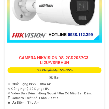
CAMERA HIKVISION DS-2CD2087G3-
LI2UY/SRBHUN
Giá Khuyến Mại: 5%-35%
Giá Bán:
🔅 Chất lượng hình :
Ultra 4k 👍🏾 .
✳️ Công Nghệ Sử Dụng :
IP.
❈ Video Ban Đêm :
Hồng Ngoại 40m Có Màu Ban Ðêm.
🗜️ Camera Thiết Kế
Thân Plastic.
️♚ Ưu Điểm :
Thu Âm.