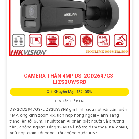
CAMERA THÂN 4MP DS-2CD2647G3-
LIZS2UY/SRB
Giá Khuyến Mại: 5%-35%
Giá Bán: Liên Hệ
DS-2CD2647G3-LIZS2UY/SRB ghi hình siêu nét với cảm biến
4MP, ống kính zoom 4x, tích hợp hồng ngoại – ánh sáng
trắng lên tới 60m. Thuật toán AI phân biệt người và phương
tiện, chống ngược sáng 130dB và hỗ trợ đàm thoại hai chiều,
phù hợp giám sát ngoài trời chống nước IP67