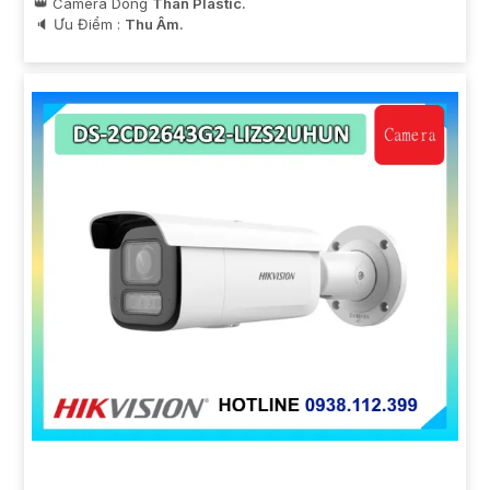
👑 Camera Dòng
Thân Plastic.
️🔈 Ưu Điểm :
Thu Âm.