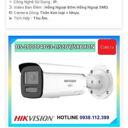
⚛️ Công Nghệ Sử Dụng :
IP.
🌛 Video Ban Đêm :
Hồng Ngoại 80m Hồng Ngoại SMD.
🎼️ Camera Dòng
Thân Kim loại + Nhựa.
️💫 Tích Hợp :
Thu Âm.