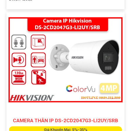
CAMERA THÂN IP DS-2CD2047G3-LI2UY/SRB
Giá Khuyến Mại: 5%-35%