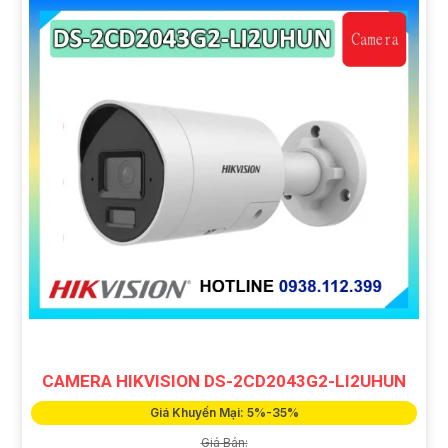
CAMERA HIKVISION DS-2CD2043G2-LI2UHUN
Giá Khuyến Mại: 5%-35%
Giá Bán: