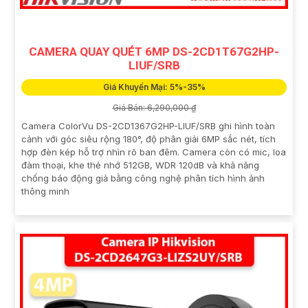
CAMERA QUAY QUÉT 6MP DS-2CD1T67G2HP-
LIUF/SRB
Giá Khuyến Mại: 5%-35%
Giá Bán: 6,290,000 ₫
Camera ColorVu DS-2CD1367G2HP-LIUF/SRB ghi hình toàn
cảnh với góc siêu rộng 180°, độ phân giải 6MP sắc nét, tích
hợp đèn kép hỗ trợ nhìn rõ ban đêm. Camera còn có mic, loa
đàm thoại, khe thẻ nhớ 512GB, WDR 120dB và khả năng
chống báo động giả bằng công nghệ phân tích hình ảnh
thông minh