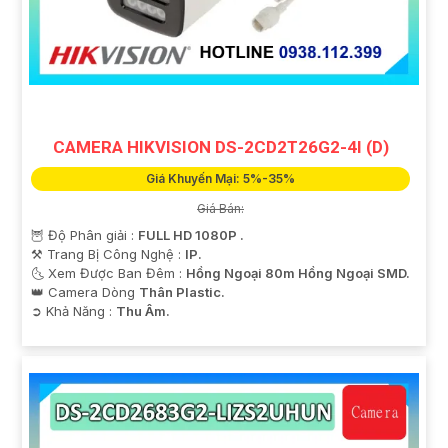
CAMERA HIKVISION DS-2CD2T26G2-4I (D)
Giá Khuyến Mại: 5%-35%
Giá Bán:
🦉 Độ Phân giải :
FULL HD 1080P .
⚒ Trang Bị Công Nghệ :
IP.
🌜 Xem Được Ban Đêm :
Hồng Ngoại 80m Hồng Ngoại SMD.
👑 Camera Dòng
Thân Plastic.
️➲ Khả Năng :
Thu Âm.