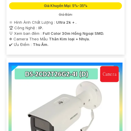
Giá Khuyến Mại: 5%-35%
Giá Bán:
🔆 Hình Ành Chất Lượng :
Ultra 2k + .
🏆 Công Nghệ :
IP.
💡 Xem ban đêm :
Full Color 30m Hồng Ngoại SMD.
❄ Camera Theo Mẫu
Thân Kim loại + Nhựa.
️✔️ Ưu Điểm :
Thu Âm.