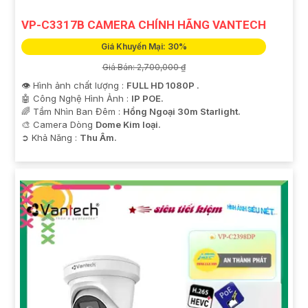
VP-C3317B CAMERA CHÍNH HÃNG VANTECH
Giá Khuyến Mại: 30%
Giá Bán: 2,700,000 ₫
👁 Hình ảnh chất lượng :
FULL HD 1080P .
🤖️ Công Nghệ Hình Ảnh :
IP POE.
🌈 Tầm Nhìn Ban Đêm :
Hồng Ngoại 30m Starlight.
🎨 Camera Dòng
Dome Kim loại.
️➲ Khả Năng :
Thu Âm.