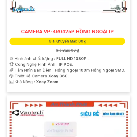
CAMERA VP-4R0425P HỒNG NGOẠI IP
Giá Khuyến Mại: 00 ₫
Giá Bán: 00 ₫
🔆 Hình ảnh chất lượng :
FULL HD 1080P .
🏆 Công Nghệ Hình Ảnh :
IP POE.
🌈 Tầm Nhìn Ban Đêm :
Hồng Ngoại 100m Hồng Ngoại SMD.
🎲 Thiết Kế Camera
Xoay 360.
️🆑 Khả Năng :
Xoay Zoom.