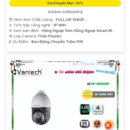
Giá Khuyến Mại: 30%
Giá Bán: 1,980,000 ₫
🦉 Hình Ành Chất Lượng :
FULL HD 1080P .
✳️ Tích hợp công nghệ :
IP Wifi.
❈ Xem ban đêm :
Hồng Ngoại 10m Hồng Ngoại Smart IR.
❄ Loại Camera
Thân Plastic.
️₤ Ưu Điểm :
Báo Động Chuyển Trộm PIR.