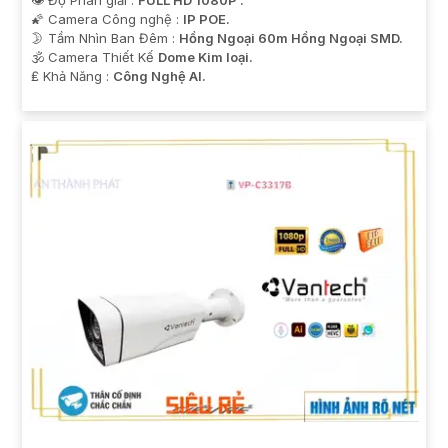
🌠 Camera Công nghệ :
IP POE.
🌛 Tầm Nhìn Ban Đêm :
Hồng Ngoại 60m Hồng Ngoại SMD.
🕉️ Camera Thiết Kế
Dome Kim loại.
️₤ Khả Năng :
Công Nghệ AI.