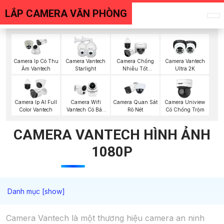
LẮP CAMERA VĂN PHÒNG
Camera Ip Có Thu
Camera Vantech
Camera Chống
Camera Vantech
Âm Vantech
Starlight
Nhiễu Tốt
Ultra 2K
Vantech
Camera Quan Sát
Camera Ip AI Full
Camera Wifi
Camera Uniview
Rõ Nét
Color Vantech
Vantech Có Báo
Có Chống Trộm
Động
CAMERA VANTECH HÌNH ẢNH
1080P
Camera Vantech là một thương hiệu camera an ninh