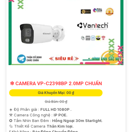
❇ CAMERA VP-C2398BP 2.0MP CHUẨN
Giá Khuyến Mại: 00 ₫
Giá Bán: 00 ₫
☀️ Độ Phân giải :
FULL HD 1080P .
⚒ Camera Công nghệ :
IP POE.
✪ Tầm Nhìn Ban Đêm :
Hồng Ngoại 30m Starlight.
🔩 Thiết Kế Camera
Thân Kim loại.
️ƒ Khả Năng :
Báo Động Chuyển Động.