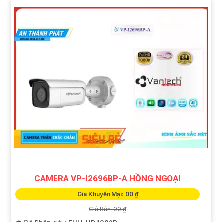
CAMERA VP-I2696BP-A HỒNG NGOẠI
Giá Khuyến Mại: 00 ₫
Giá Bán: 00 ₫
👁 Độ Phân giải :
FULL HD 1080P .