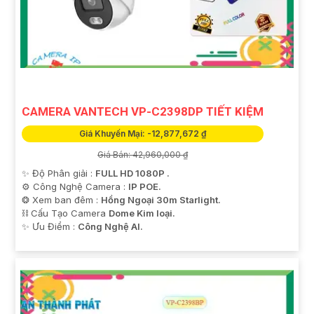
CAMERA VANTECH VP-C2398DP TIẾT KIỆM
Giá Khuyến Mại: -12,877,672 ₫
Giá Bán: 42,960,000 ₫
✨ Độ Phân giải :
FULL HD 1080P .
⚙ Công Nghệ Camera :
IP POE.
❂ Xem ban đêm :
Hồng Ngoại 30m Starlight.
⛓ Cấu Tạo Camera
Dome Kim loại.
️✨ Ưu Điểm :
Công Nghệ AI.