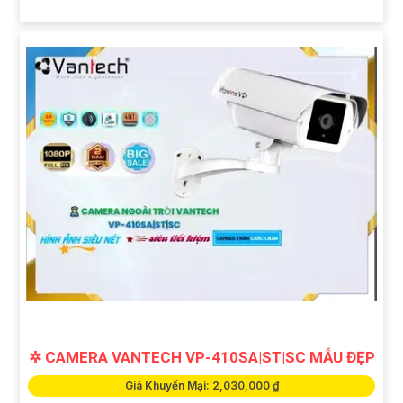
✲ CAMERA VANTECH VP-410SA|ST|SC MẪU ĐẸP
Giá Khuyến Mại: 2,030,000 ₫