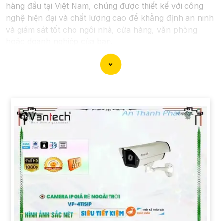
hàng đầu tại Việt Nam, chúng được thiết kế với công
nghệ hiện đại và chất lượng cao để khẳng định an ninh
và giám sát tốt cho ngôi nhà, cửa hàng, văn phòng
hoặc doanh nghiệp của bạn.
Vantech Việt Nam cung cấp các dòng sản phẩm
camera giám sát chất lượng cao như camera IP,
camera HD-TVI, camera AHD, camera wifi, camera
thông minh, và nhiều hơn nữa. Các sản phẩm của
Vantech được sản xuất theo tiêu chuẩn chất lượng cao,
đáng tin cậy và dễ sử dụng.
Điểm mạnh của Camera Vantech là chất lượng dịch vụ
tốt và hỗ trợ khách hàng chu đáo. Đội ngũ nhân viên
kỹ thuật chuyên nghiệp của Vantech sẽ giúp bạn lựa
chọn giải pháp camera phù hợp với nhu cầu và ngân
sách của bạn.
Nếu bạn đang tìm kiếm một giải pháp giám sát an ninh
tốt cho ngôi nhà hoặc doanh nghiệp của mình, Camera
Vantech Việt Nam là một lựa chọn hàng đầu mà bạn có
thể tin tưởng.