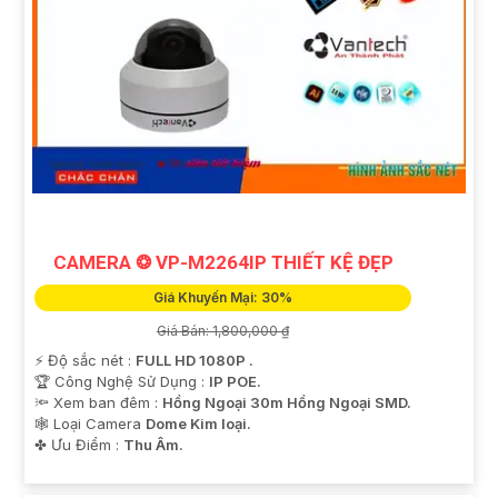
CAMERA ❂ VP-M2264IP THIẾT KỆ ĐẸP
Giá Khuyến Mại: 30%
Giá Bán: 1,800,000 ₫
️⚡ Độ sắc nét :
FULL HD 1080P .
🏆 Công Nghệ Sử Dụng :
IP POE.
🔦 Xem ban đêm :
Hồng Ngoại 30m Hồng Ngoại SMD.
🕸️ Loại Camera
Dome Kim loại.
️✤ Ưu Điểm :
Thu Âm.