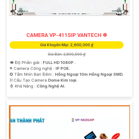
CAMERA VP-411SIP VANTECH ❇
Giá Khuyến Mại: 2,600,000 ₫
Giá Bán: 2,600,000 ₫
👁 Độ Phân giải :
FULL HD 1080P .
®️ Camera Công nghệ :
IP POE.
✪ Tầm Nhìn Ban Đêm :
Hồng Ngoại 10m Hồng Ngoại SMD.
⛓ Cấu Tạo Camera
Dome Kim loại.
️👮 Khả Năng :
Công Nghệ AI.
'