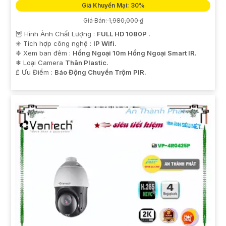
Giá Khuyến Mại: 30%
Giá Bán: 1,980,000 ₫
🦉 Hình Ành Chất Lượng :
FULL HD 1080P .
✳️ Tích hợp công nghệ :
IP Wifi.
❈ Xem ban đêm :
Hồng Ngoại 10m Hồng Ngoại Smart IR.
❄ Loại Camera
Thân Plastic.
️₤ Ưu Điểm :
Báo Động Chuyển Trộm PIR.