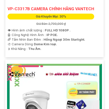
VP-C3317B CAMERA CHÍNH HÃNG VANTECH
Giá Khuyến Mại: 30%
Giá Bán: 2,700,000 ₫
👁 Hình ảnh chất lượng :
FULL HD 1080P .
🤖️ Công Nghệ Hình Ảnh :
IP POE.
🌈 Tầm Nhìn Ban Đêm :
Hồng Ngoại 30m Starlight.
🎨 Camera Dòng
Dome Kim loại.
️➲ Khả Năng :
Thu Âm.