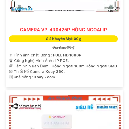
CAMERA VP-4R0425P HỒNG NGOẠI IP
Giá Khuyến Mại: 00 ₫
Giá Bán: 00 ₫
🔆 Hình ảnh chất lượng :
FULL HD 1080P .
🏆 Công Nghệ Hình Ảnh :
IP POE.
🌈 Tầm Nhìn Ban Đêm :
Hồng Ngoại 100m Hồng Ngoại SMD.
🎲 Thiết Kế Camera
Xoay 360.
️🆑 Khả Năng :
Xoay Zoom.