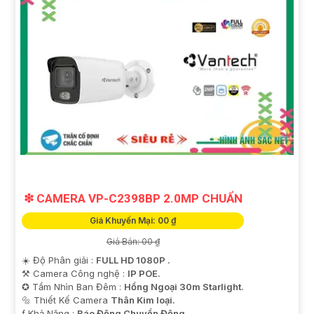
❇ CAMERA VP-C2398BP 2.0MP CHUẨN
Giá Khuyến Mại: 00 ₫
Giá Bán: 00 ₫
☀️ Độ Phân giải :
FULL HD 1080P .
⚒ Camera Công nghệ :
IP POE.
✪ Tầm Nhìn Ban Đêm :
Hồng Ngoại 30m Starlight.
🔩 Thiết Kế Camera
Thân Kim loại.
️ƒ Khả Năng :
Báo Động Chuyển Động.