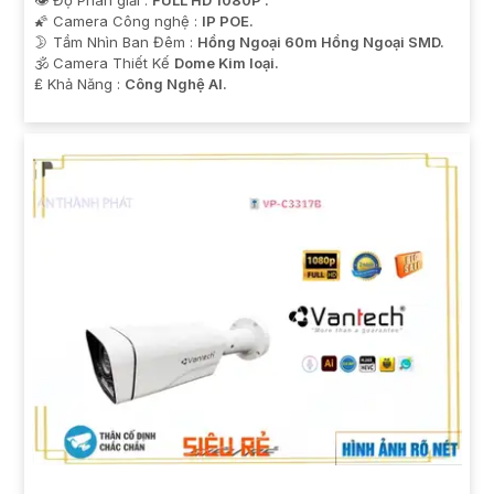
🌠 Camera Công nghệ :
IP POE.
🌛 Tầm Nhìn Ban Đêm :
Hồng Ngoại 60m Hồng Ngoại SMD.
🕉️ Camera Thiết Kế
Dome Kim loại.
️₤ Khả Năng :
Công Nghệ AI.