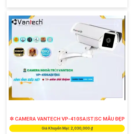
✲ CAMERA VANTECH VP-410SA|ST|SC MẪU ĐẸP
Giá Khuyến Mại: 2,030,000 ₫