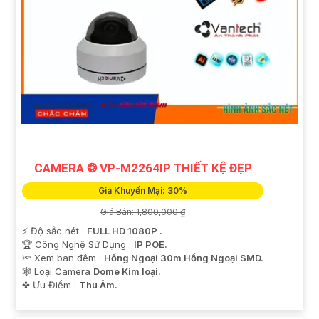
CAMERA ❂ VP-M2264IP THIẾT KỆ ĐẸP
Giá Khuyến Mại: 30%
Giá Bán: 1,800,000 ₫
️⚡ Độ sắc nét :
FULL HD 1080P .
🏆 Công Nghệ Sử Dụng :
IP POE.
🔦 Xem ban đêm :
Hồng Ngoại 30m Hồng Ngoại SMD.
🕸️ Loại Camera
Dome Kim loại.
️✤ Ưu Điểm :
Thu Âm.