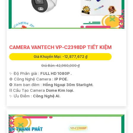
CAMERA VANTECH VP-C2398DP TIẾT KIỆM
Giá Khuyến Mại: -12,877,672 ₫
Giá Bán: 42,960,000 ₫
✨ Độ Phân giải :
FULL HD 1080P .
⚙ Công Nghệ Camera :
IP POE.
❂ Xem ban đêm :
Hồng Ngoại 30m Starlight.
⛓ Cấu Tạo Camera
Dome Kim loại.
️✨ Ưu Điểm :
Công Nghệ AI.