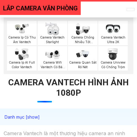
LẮP CAMERA VĂN PHÒNG
Camera Ip Có Thu
Camera Vantech
Camera Chống
Camera Vantech
Âm Vantech
Starlight
Nhiễu Tốt
Ultra 2K
Vantech
Camera Quan Sát
Camera Ip AI Full
Camera Wifi
Camera Uniview
Rõ Nét
Color Vantech
Vantech Có Báo
Có Chống Trộm
Động
CAMERA VANTECH HÌNH ẢNH
1080P
Camera Vantech là một thương hiệu camera an ninh