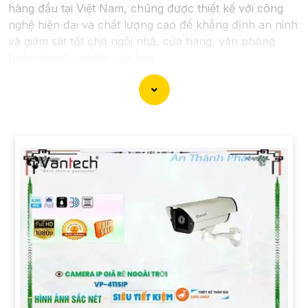
hàng đầu tại Việt Nam, chúng được thiết kế với công
nghệ hiện đại và chất lượng cao để khẳng định an ninh
và giám sát tốt cho ngôi nhà, cửa hàng, văn phòng
hoặc doanh nghiệp của bạn.
Vantech Việt Nam cung cấp các dòng sản phẩm
camera giám sát chất lượng cao như camera IP,
camera HD-TVI, camera AHD, camera wifi, camera
thông minh, và nhiều hơn nữa. Các sản phẩm của
Vantech được sản xuất theo tiêu chuẩn chất lượng cao,
đáng tin cậy và dễ sử dụng.
Điểm mạnh của Camera Vantech là chất lượng dịch vụ
tốt và hỗ trợ khách hàng chu đáo. Đội ngũ nhân viên
kỹ thuật chuyên nghiệp của Vantech sẽ giúp bạn lựa
chọn giải pháp camera phù hợp với nhu cầu và ngân
sách của bạn.
Nếu bạn đang tìm kiếm một giải pháp giám sát an ninh
tốt cho ngôi nhà hoặc doanh nghiệp của mình, Camera
Vantech Việt Nam là một lựa chọn hàng đầu mà bạn có
thể tin tưởng.