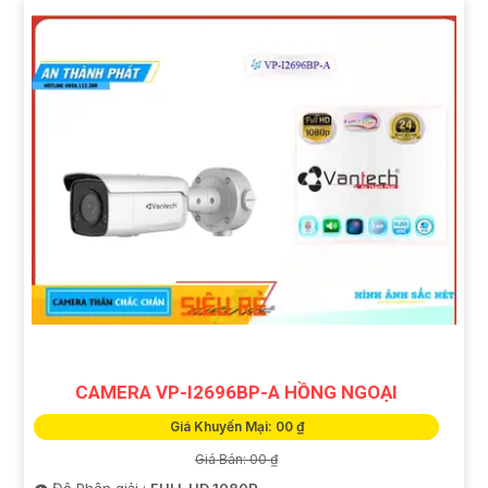
CAMERA VP-I2696BP-A HỒNG NGOẠI
Giá Khuyến Mại: 00 ₫
Giá Bán: 00 ₫
👁 Độ Phân giải :
FULL HD 1080P .