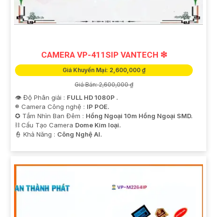
CAMERA VP-411SIP VANTECH ❇
Giá Khuyến Mại: 2,600,000 ₫
Giá Bán: 2,600,000 ₫
👁 Độ Phân giải :
FULL HD 1080P .
®️ Camera Công nghệ :
IP POE.
✪ Tầm Nhìn Ban Đêm :
Hồng Ngoại 10m Hồng Ngoại SMD.
⛓ Cấu Tạo Camera
Dome Kim loại.
️👮 Khả Năng :
Công Nghệ AI.
'