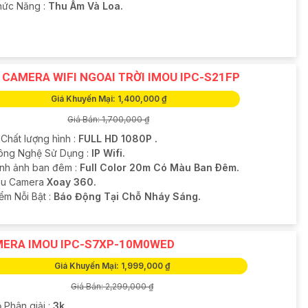
Chức Năng :
Thu Âm Và Loa.
 CAMERA WIFI NGOAI TRỜI IMOU IPC-S21FP
Giá Khuyến Mại: 1,400,000 ₫
Giá Bán: 1,700,000 ₫
 Chất lượng hình :
FULL HD 1080P .
ông Nghệ Sử Dụng :
IP Wifi.
ình ảnh ban đêm :
Full Color 20m Có Màu Ban Ðêm.
ẫu Camera
Xoay 360.
iểm Nỗi Bật :
Báo Động Tại Chỗ Nháy Sáng.
ERA IMOU IPC-S7XP-10M0WED
Giá Khuyến Mại: 1,999,000 ₫
Giá Bán: 2,299,000 ₫
 Phân giải :
3k .