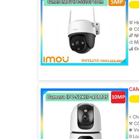
💯 H
⚙ Cô
🌈 N
🎨 M
️🛃 Đ
CAM
️⚡ Ch
⚒ Cô
❃ Vi
⛓ Lo