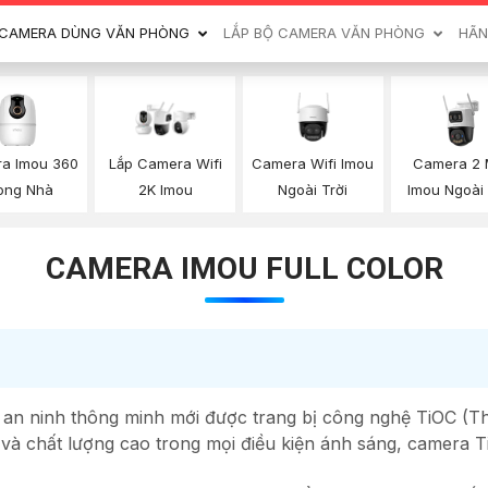
CAMERA DÙNG VĂN PHÒNG
LẮP BỘ CAMERA VĂN PHÒNG
HÃN
a Imou 360
Camera Wifi Imou
Camera 2 
Lắp Camera Wifi
ong Nhà
Ngoài Trời
Imou Ngoài 
2K Imou
CAMERA IMOU FULL COLOR
n ninh thông minh mới được trang bị công nghệ TiOC (Ther
 và chất lượng cao trong mọi điều kiện ánh sáng, camera T