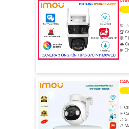
💯 H
🏆 C
🔴 T
🌧️ 
️♚ C
CAM
✨ Ch
✳️ C
🌙 G
🎨 M