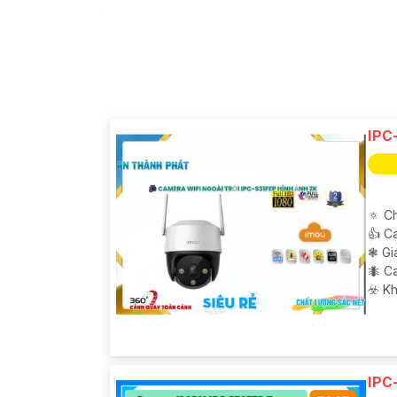
'
IPC
🔅 C
👍 C
❃ Gi
🐜 C
️☣️ K
IPC