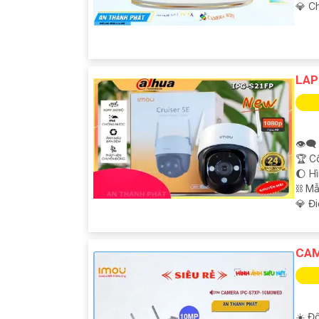
️💎 
LAP
👁️‍
🏆 C
🌔 H
⛓ M
️💎 Đ
CAM
☀️ Độ