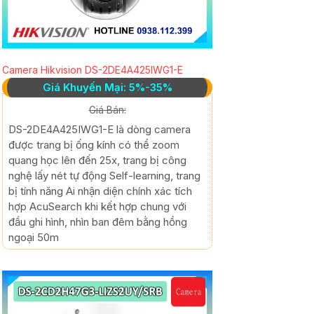
Camera Hikvision DS-2DE4A425IWG1-E
Giá Khuyến Mại: 5%-35%
Giá Bán:
DS-2DE4A425IWG1-E là dòng camera
được trang bị ống kính có thể zoom
quang học lên đến 25x, trang bị công
nghệ lấy nét tự động Self-learning, trang
bị tính năng Ai nhận diện chính xác tích
hợp AcuSearch khi kết hợp chung với
đầu ghi hình, nhìn ban đêm bằng hồng
ngoại 50m