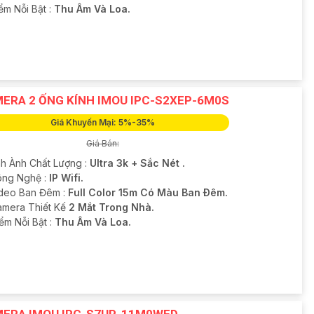
iểm Nỗi Bật :
Thu Âm Và Loa.
ERA 2 ỐNG KÍNH IMOU IPC-S2XEP-6M0S
Giá Khuyến Mại: 5%-35%
Giá Bán:
ình Ành Chất Lượng :
Ultra 3k + Sắc Nét .
ng Nghệ :
IP Wifi.
deo Ban Đêm :
Full Color 15m Có Màu Ban Ðêm.
amera Thiết Kế
2 Mắt Trong Nhà.
ểm Nỗi Bật :
Thu Âm Và Loa.
ERA IMOU IPC-S7UP-11M0WED