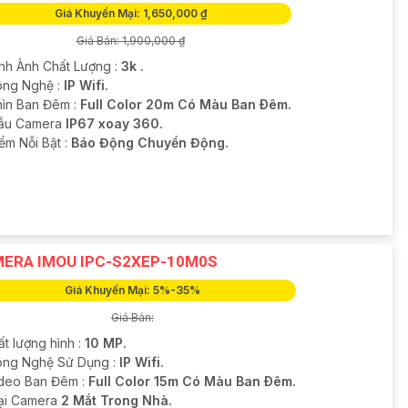
Giá Khuyến Mại: 1,650,000 ₫
Giá Bán: 1,900,000 ₫
ình Ành Chất Lượng :
3k .
ng Nghệ :
IP Wifi.
hìn Ban Đêm :
Full Color 20m Có Màu Ban Ðêm.
ẫu Camera
IP67 xoay 360.
iểm Nỗi Bật :
Báo Động Chuyển Động.
ERA IMOU IPC-S2XEP-10M0S
Giá Khuyến Mại: 5%-35%
Giá Bán:
ất lượng hình :
10 MP.
ng Nghệ Sử Dụng :
IP Wifi.
deo Ban Đêm :
Full Color 15m Có Màu Ban Ðêm.
ại Camera
2 Mắt Trong Nhà.