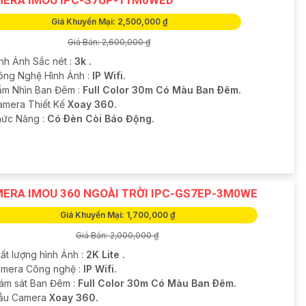
Giá Khuyến Mại: 2,500,000 ₫
Giá Bán: 2,600,000 ₫
ình Ảnh Sắc nét :
3k .
ông Nghệ Hình Ảnh :
IP Wifi.
ầm Nhìn Ban Đêm :
Full Color 30m Có Màu Ban Ðêm.
Camera Thiết Kế
Xoay 360.
hức Năng :
Có Ðèn Còi Báo Động.
ERA IMOU 360 NGOÀI TRỜI IPC-GS7EP-3M0WE
Giá Khuyến Mại: 1,700,000 ₫
Giá Bán: 2,000,000 ₫
ất lượng hình Ảnh :
2K Lite .
amera Công nghệ :
IP Wifi.
iám sát Ban Đêm :
Full Color 30m Có Màu Ban Ðêm.
ẫu Camera
Xoay 360.