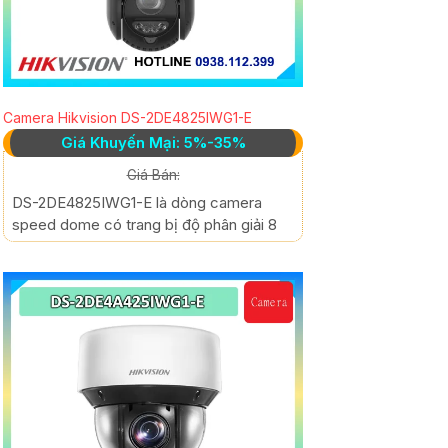
Camera Hikvision DS-2DE4825IWG1-E
Giá Khuyến Mại: 5%-35%
Giá Bán:
DS-2DE4825IWG1-E là dòng camera
speed dome có trang bị độ phân giải 8