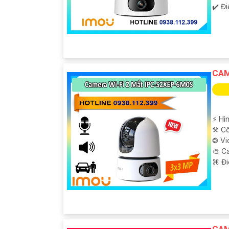
️✔️ Đ
CAM
️⚡ H
⚒ Cô
❂ Vi
🎨 C
️⌘ Đi
CAM