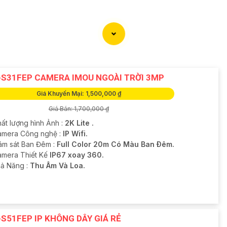
-S31FEP CAMERA IMOU NGOÀI TRỜI 3MP
Giá Khuyến Mại: 1,500,000 ₫
Giá Bán: 1,700,000 ₫
hất lượng hình Ảnh :
2K Lite .
amera Công nghệ :
IP Wifi.
ám sát Ban Đêm :
Full Color 20m Có Màu Ban Ðêm.
amera Thiết Kế
IP67 xoay 360.
hả Năng :
Thu Âm Và Loa.
-S51FEP IP KHÔNG DÂY GIÁ RẺ