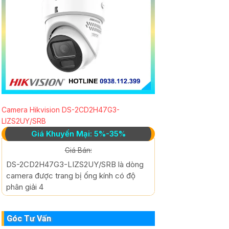
Camera Hikvision DS-2CD2H47G3-
LIZS2UY/SRB
Giá Khuyến Mại: 5%-35%
Giá Bán:
DS-2CD2H47G3-LIZS2UY/SRB là dòng
camera được trang bị ống kính có độ
phân giải 4
Góc Tư Vấn