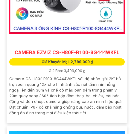
CAMERA EZVIZ CS-H80F-R100-8G444WKFL
Giá Khuyến Mại: 2,799,000 ₫
Giá Bán: 3,499,000 ₫
Camera CS-H80f-R100-8G444WKFL với độ phân giải 2K⁺ hỗ
trợ zoom quang 12× cho hình ảnh sắc nét tầm nhìn hồng
ngoại lên đến 30m và chế độ màu ban đêm trong phạm vi
20m quay xoay 360°, tích hợp đàm thoại hai chiều, còi báo
động và đèn chớp, camera giúp nâng cao an ninh hiệu quả.
Đạt chuẩn IP67 có khả năng chống bụi, nước, đảm bảo hoạt
động ổn định trong mọi điều kiện thời tiết