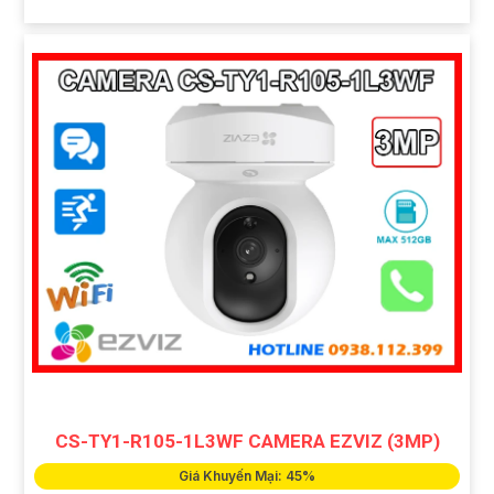
CS-TY1-R105-1L3WF CAMERA EZVIZ (3MP)
Giá Khuyến Mại: 45%