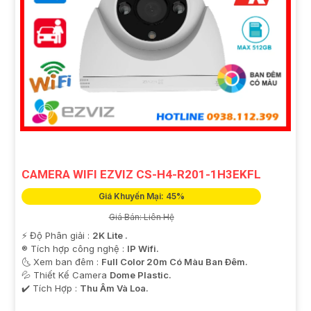
CAMERA WIFI EZVIZ CS-H4-R201-1H3EKFL
Giá Khuyến Mại: 45%
Giá Bán: Liên Hệ
️⚡ Độ Phân giải :
2K Lite .
®️ Tích hợp công nghệ :
IP Wifi.
🌜 Xem ban đêm :
Full Color 20m Có Màu Ban Ðêm.
💦 Thiết Kế Camera
Dome Plastic.
️✔️ Tích Hợp :
Thu Âm Và Loa.