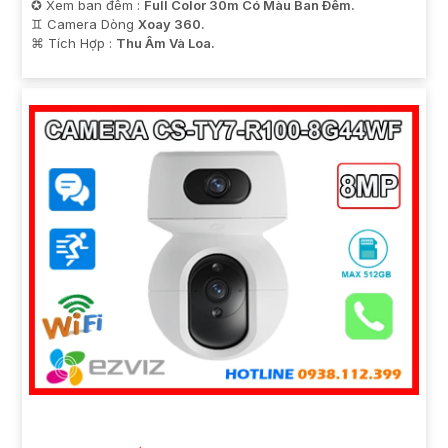
✪ Xem ban đêm :
Full Color 30m Có Màu Ban Ðêm.
♊ Camera Dòng
Xoay 360.
️⌘ Tích Hợp :
Thu Âm Và Loa.