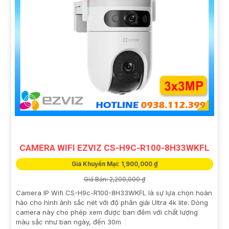
CAMERA WIFI EZVIZ CS-H9C-R100-8H33WKFL
Giá Khuyến Mại: 1,900,000 ₫
Giá Bán: 2,200,000 ₫
Camera IP Wifi CS-H9c-R100-8H33WKFL là sự lựa chọn hoàn
hảo cho hình ảnh sắc nét với độ phân giải Ultra 4k lite. Dòng
camera này cho phép xem được ban đêm với chất lượng
màu sắc như ban ngày, đến 30m