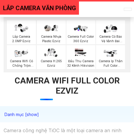
LẮP CAMERA VĂN PHÒNG
Lắp Camera
Camera Nhựa
Camera Full Color
Camera Có Bảo
2.0MP Ezviz
Plastic Ezviz
360 Ezviz
Vệ Vành Đai
Ezviz
Camera Wifi Có
Camera H.265
Đầu Thu Camera
Camera Ip Thân
Chống Trộm
Ezviz
32 Kênh Hikvision
Full Color
Ezviz
Kbvision
CAMERA WIFI FULL COLOR
EZVIZ
Camera công nghệ TiOC là một loại camera an ninh