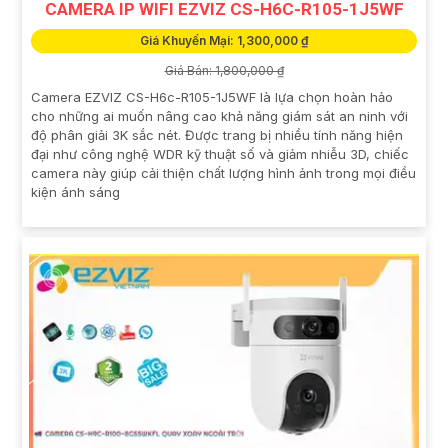
CAMERA IP WIFI EZVIZ CS-H6C-R105-1J5WF
Giá Khuyến Mại: 1,300,000 ₫
Giá Bán: 1,800,000 ₫
Camera EZVIZ CS-H6c-R105-1J5WF là lựa chọn hoàn hảo
cho những ai muốn nâng cao khả năng giám sát an ninh với
độ phân giải 3K sắc nét. Được trang bị nhiều tính năng hiện
đại như công nghệ WDR kỹ thuật số và giảm nhiễu 3D, chiếc
camera này giúp cải thiện chất lượng hình ảnh trong mọi điều
kiện ánh sáng