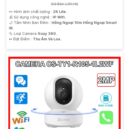
Giá Bán: Liên Hệ
👀 Hình ảnh chất lượng :
2K Lite .
🕉️ Sử dụng công nghệ :
IP Wifi.
🌙 Tầm Nhìn Ban Đêm :
Hồng Ngoại 10m Hồng Ngoại Smart
IR.
🔩 Loại Camera
Xoay 360.
️↭ Đặt Điểm :
Thu Âm Và Loa.