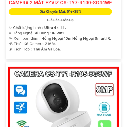
CAMERA 2 MẮT EZVIZ CS-TY7-R100-8G44WF
Giá Khuyến Mại: 5%-35%
Giá Bán: Liên Hệ
✨ Chất lượng hình :
Ultra 4k 👍🏾 .
®️ Công Nghệ Sử Dụng :
IP Wifi.
🔦 Xem ban đêm :
Hồng Ngoại 10m Hồng Ngoại Smart IR.
🕉️ Thiết Kế Camera
2 Mắt.
️📡 Tích Hợp :
Thu Âm Và Loa.