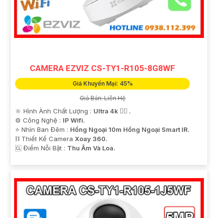
CAMERA EZVIZ CS-TY1-R105-8G8WF
Giá Khuyến Mại: 45%
Giá Bán: Liên Hệ
🔆 Hình Ành Chất Lượng :
Ultra 4k 👍🏾 .
⚙ Công Nghệ :
IP Wifi.
⭐ Nhìn Ban Đêm :
Hồng Ngoại 10m Hồng Ngoại Smart IR.
⛓ Thiết Kế Camera
Xoay 360.
️🆑 Điểm Nỗi Bật :
Thu Âm Và Loa.