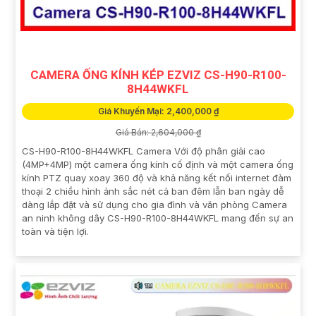
CAMERA ỐNG KÍNH KÉP EZVIZ CS-H90-R100-
8H44WKFL
Giá Khuyến Mại: 2,400,000 ₫
Giá Bán: 2,604,000 ₫
CS-H90-R100-8H44WKFL Camera Với độ phân giải cao
(4MP+4MP) một camera ống kính cố định và một camera ống
kính PTZ quay xoay 360 độ và khả năng kết nối internet đàm
thoại 2 chiều hình ảnh sắc nét cả ban đêm lẫn ban ngày dễ
dàng lắp đặt và sử dụng cho gia đình và văn phòng Camera
an ninh không dây CS-H90-R100-8H44WKFL mang đến sự an
toàn và tiện lợi.