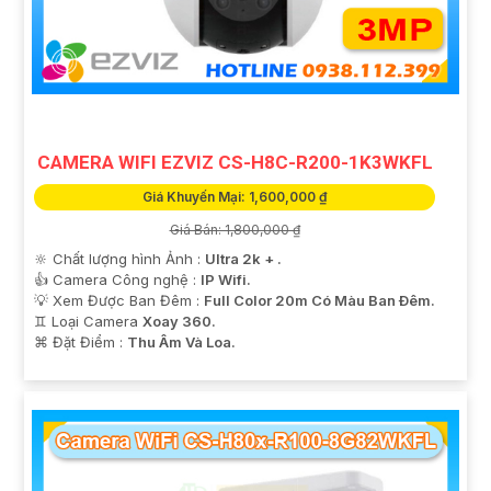
CAMERA WIFI EZVIZ CS-H8C-R200-1K3WKFL
Giá Khuyến Mại: 1,600,000 ₫
Giá Bán: 1,800,000 ₫
🔆 Chất lượng hình Ảnh :
Ultra 2k + .
👍 Camera Công nghệ :
IP Wifi.
'
💡 Xem Được Ban Đêm :
Full Color 20m Có Màu Ban Ðêm.
♊ Loại Camera
Xoay 360.
️⌘ Đặt Điểm :
Thu Âm Và Loa.