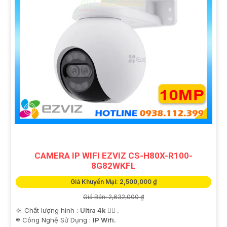
CAMERA IP WIFI EZVIZ CS-H80X-R100-
8G82WKFL
Giá Khuyến Mại: 2,500,000 ₫
Giá Bán: 2,632,000 ₫
🔆 Chất lượng hình :
Ultra 4k 👍🏾 .
®️ Công Nghệ Sử Dụng :
IP Wifi.