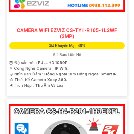
CAMERA WIFI EZVIZ CS-TY1-R105-1L2WF
(2MP)
Giá Khuyến Mại: 45%
Giá Bán: Liên Hệ
🦉 Độ sắc nét :
FULL HD 1080P .
⚛️ Công Nghệ Camera :
IP Wifi.
🌙 Nhìn Ban Đêm :
Hồng Ngoại 10m Hồng Ngoại Smart IR.
🎨 Thiết Kế Camera
Xoay 360.
️🔈 Tích Hợp :
Thu Âm Và Loa.