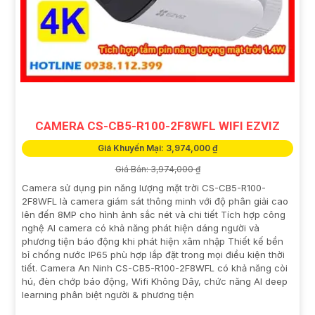
CAMERA CS-CB5-R100-2F8WFL WIFI EZVIZ
Giá Khuyến Mại: 3,974,000 ₫
Giá Bán: 3,974,000 ₫
Camera sử dụng pin năng lượng mặt trời CS-CB5-R100-
2F8WFL là camera giám sát thông minh với độ phân giải cao
lên đến 8MP cho hình ảnh sắc nét và chi tiết Tích hợp công
nghệ AI camera có khả năng phát hiện dáng người và
phương tiện báo động khi phát hiện xâm nhập Thiết kế bền
bỉ chống nước IP65 phù hợp lắp đặt trong mọi điều kiện thời
tiết. Camera An Ninh CS-CB5-R100-2F8WFL có khả năng còi
hú, đèn chớp báo động, Wifi Không Dây, chức năng AI deep
learning phân biệt người & phương tiện