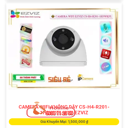
CAMERA WIFI KHÔNG DÂY CS-H4-R201-
1H3WKFL WIFI EZVIZ
Giá Khuyến Mại: 1,500,000 ₫