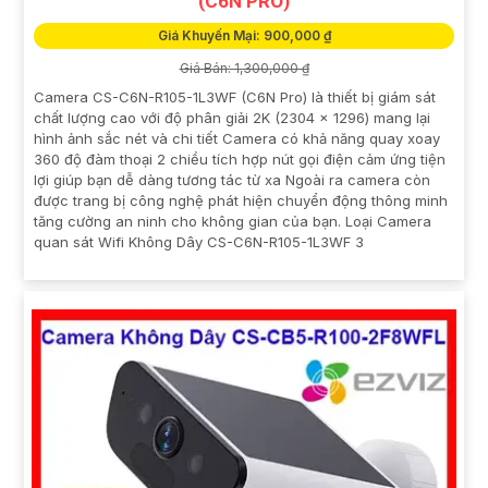
(C6N PRO)
Giá Khuyến Mại: 900,000 ₫
Giá Bán: 1,300,000 ₫
Camera CS-C6N-R105-1L3WF (C6N Pro) là thiết bị giám sát
chất lượng cao với độ phân giải 2K (2304 × 1296) mang lại
hình ảnh sắc nét và chi tiết Camera có khả năng quay xoay
360 độ đàm thoại 2 chiều tích hợp nút gọi điện cảm ứng tiện
lợi giúp bạn dễ dàng tương tác từ xa Ngoài ra camera còn
được trang bị công nghệ phát hiện chuyển động thông minh
tăng cường an ninh cho không gian của bạn. Loại Camera
quan sát Wifi Không Dây CS-C6N-R105-1L3WF 3