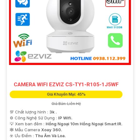
CAMERA WIFI EZVIZ CS-TY1-R105-1J5WF
Giá Khuyến Mại: 45%
Giá Bán: Liên Hệ
💯 Chất lượng hình :
3k .
⚙ Công Nghệ Sử Dụng :
IP Wifi.
💡 Xem ban đêm :
Hồng Ngoại 10m Hồng Ngoại Smart IR.
🕸️ Mẫu Camera
Xoay 360.
️☣️ Ưu Điểm :
Thu Âm Và Loa.