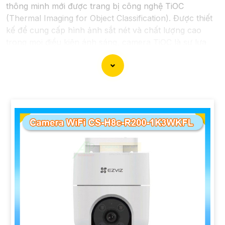
thông minh mới được trang bị công nghệ TiOC
(Thermal Imaging for Object Classification). Được thiết
kế để cung cấp hình ảnh sắt nét và chất lượng cao
trong mọi điều kiện ánh sáng, camera TiOC là sự lựa
chọn lý tưởng để bảo vệ ngôi nhà hay doanh nghiệp
của bạn.
Với công nghệ TiOC, camera có khả năng phân biệt rõ
ràng giữa người và vật thể khác, giúp hạn chế tối đa
việc báo động giả và gửi cảnh báo khi phát hiện sự việc
đáng ngờ. Camera TiOC cũng được trang bị cảm biến
hồng ngoại và công nghệ AI để giữ cho hình ảnh luôn
rõ ràng, ngay cả trong điều kiện ánh sáng yếu.
Với khả năng ghi hình sắc nét và độ phân giải cao,
camera TiOC sẽ giúp bạn yên tâm theo dõi và giám sát
mọi hoạt động xung quanh ngôi nhà hay doanh nghiệp
của mình. Đồng thời, tính năng kết nối mạng thông qua
ứng dụng di động cũng giúp bạn dễ dàng kiểm soát và
quản lý từ xa mọi thứ một cách thuận tiện.