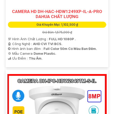
CAMERA HD DH-HAC-HDW1249XP-IL-A-PRO
DAHUA CHẤT LƯỢNG
Giá Khuyến Mại: 1,102,500 ₫
Giá Bán: 1,575,000 ₫
💯 Hình Ành Chất Lượng :
FULL HD 1080P .
🤖️ Công Nghệ :
AHD CVI TVI BCS.
✪ Hình ảnh ban đêm :
Full Color 50m Có Màu Ban Ðêm.
💢 Mẫu Camera
Dome Plastic.
️🛃 Ưu Điểm :
Thu Âm.