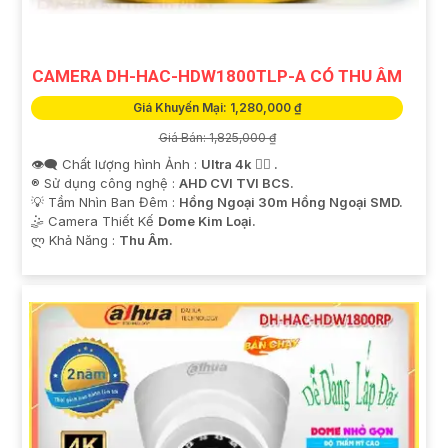
CAMERA DH-HAC-HDW1800TLP-A CÓ THU ÂM
Giá Khuyến Mại: 1,280,000 ₫
Giá Bán: 1,825,000 ₫
👁️‍🗨 Chất lượng hình Ảnh :
Ultra 4k 👍🏾 .
®️ Sử dụng công nghệ :
AHD CVI TVI BCS.
💡 Tầm Nhìn Ban Đêm :
Hồng Ngoại 30m Hồng Ngoại SMD.
🤹 Camera Thiết Kế
Dome Kim Loại.
️ლ Khả Năng :
Thu Âm.