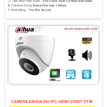
🌙 Tầm Nhìn Ban Đêm :
Full Color 30m Có Màu Ban Ðêm.
❄ Camera Dòng
Dome Kim loại + Nhựa.
️💠 Khả Năng :
Thu Âm Và Loa.
CAMERA DAHUA DH-IPC-HDW1230DT-STW