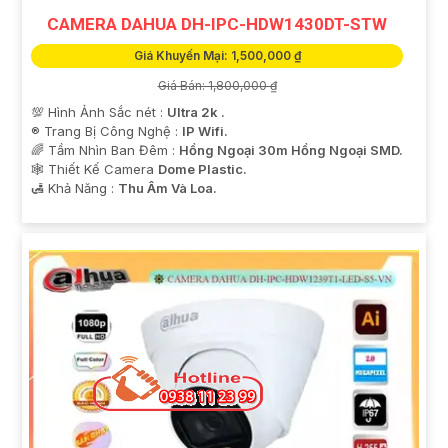
CAMERA DAHUA DH-IPC-HDW1430DT-STW
Giá Khuyến Mại: 1,500,000 ₫
Giá Bán: 1,800,000 ₫
💯 Hình Ảnh Sắc nét :
Ultra 2k .
®️ Trang Bị Công Nghệ :
IP Wifi.
🌈 Tầm Nhìn Ban Đêm :
Hồng Ngoại 30m Hồng Ngoại SMD.
🕸️ Thiết Kế Camera
Dome Plastic.
️🛃 Khả Năng :
Thu Âm Và Loa.