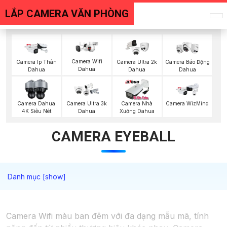
LẮP CAMERA VĂN PHÒNG
Camera Wifi
Camera Ip Thân
Camera Ultra 2k
Camera Báo Động
Dahua
Dahua
Dahua
Dahua
Camera Dahua
Camera Ultra 3k
Camera Nhà
Camera WizMind
4K Siêu Nét
Dahua
Xưởng Dahua
CAMERA EYEBALL
Camera Wifi màu ban đêm với đa dạng mẫu mã, tính