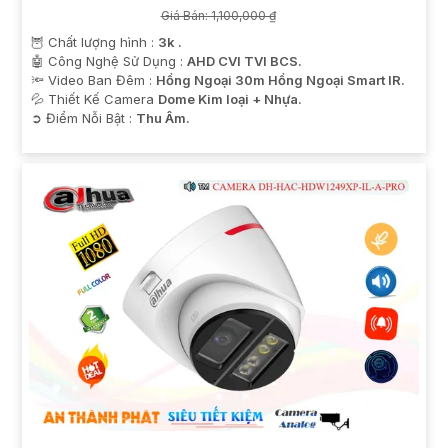
Giá Bán: 1,100,000 ₫
🦉 Chất lượng hình :
3k .
🤖️ Công Nghệ Sử Dụng :
AHD CVI TVI BCS.
🔦 Video Ban Đêm :
Hồng Ngoại 30m Hồng Ngoại Smart IR.
💦 Thiết Kế Camera
Dome Kim loại + Nhựa.
️➲ Điểm Nỗi Bật :
Thu Âm.