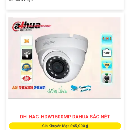
DH-HAC-HDW1500MP DAHUA SẮC NÉT
Giá Khuyến Mại: 945,000 ₫