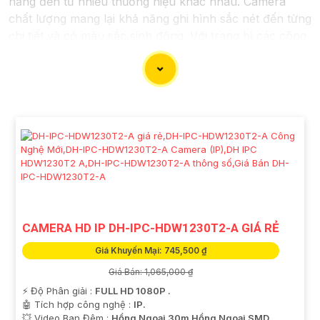
năng đến từ nhiều thương hiệu khác nhau. Camera
chất lượng mang lại khả năng ghi hình sắc nét đến từng
chi tiết và có màu sắc sinh động. Với trang bị các công
nghệ đèn led trợ sáng vào ban đêm, camera wifi cho
phép bạn nhận diện rõ ràng vật thể và người mà
camera ghi lại, tăng cường sự an toàn cho gia đình và
tài sản của bạn. Sau đây là một số camera wifi quan sát
ban đêm có màu chất lượng mà giá rẻ dành cho mọi
người tham khảo.
CAMERA HD IP DH-IPC-HDW1230T2-A GIÁ RẺ
Giá Khuyến Mại: 745,500 ₫
Giá Bán: 1,065,000 ₫
️⚡ Độ Phân giải :
FULL HD 1080P .
🤖️ Tích hợp công nghệ :
IP.
💥 Video Ban Đêm :
Hồng Ngoại 30m Hồng Ngoại SMD.