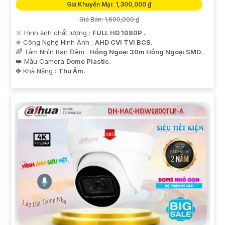
Giá Khuyến Mại: 1,300,000 ₫
Giá Bán: 1,600,000 ₫
🔆 Hình ảnh chất lượng :
FULL HD 1080P .
✳️ Công Nghệ Hình Ảnh :
AHD CVI TVI BCS.
🌈 Tầm Nhìn Ban Đêm :
Hồng Ngoại 30m Hồng Ngoại SMD.
👑 Mẫu Camera
Dome Plastic.
️✤ Khả Năng :
Thu Âm.