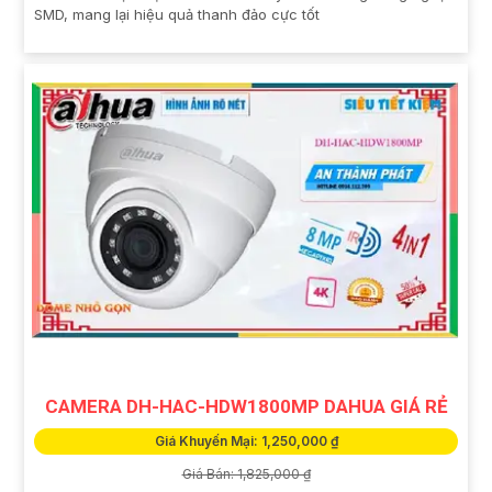
SMD, mang lại hiệu quả thanh đảo cực tốt
CAMERA DH-HAC-HDW1800MP DAHUA GIÁ RẺ
Giá Khuyến Mại: 1,250,000 ₫
Giá Bán: 1,825,000 ₫