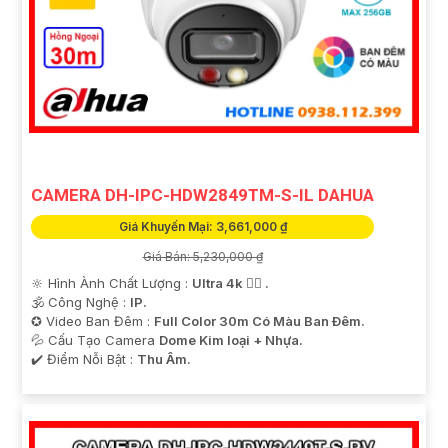
CAMERA DH-IPC-HDW2849TM-S-IL DAHUA
Giá Khuyến Mại: 3,661,000 ₫
Giá Bán: 5,230,000 ₫
🔆 Hình Ành Chất Lượng :
Ultra 4k 👍🏾 .
🕉️ Công Nghệ :
IP.
✪ Video Ban Đêm :
Full Color 30m Có Màu Ban Ðêm.
💦 Cấu Tạo Camera
Dome Kim loại + Nhựa.
️✔️ Điểm Nỗi Bật :
Thu Âm.