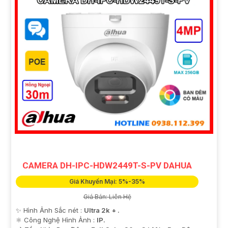
CAMERA DH-IPC-HDW2449T-S-PV DAHUA
Giá Khuyến Mại: 5%-35%
Giá Bán: Liên Hệ
✨ Hình Ảnh Sắc nét :
Ultra 2k + .
⚛️ Công Nghệ Hình Ảnh :
IP.