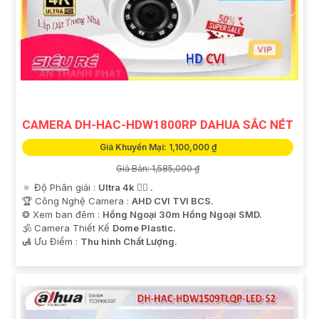
CAMERA DH-HAC-HDW1800RP DAHUA SẮC NÉT
Giá Khuyến Mại: 1,100,000 ₫
Giá Bán: 1,585,000 ₫
🔅 Độ Phân giải :
Ultra 4k 👍🏾 .
🏆 Công Nghệ Camera :
AHD CVI TVI BCS.
❂ Xem ban đêm :
Hồng Ngoại 30m Hồng Ngoại SMD.
🕉️ Camera Thiết Kế
Dome Plastic.
️🛃 Ưu Điểm :
Thu hình Chất Lượng.