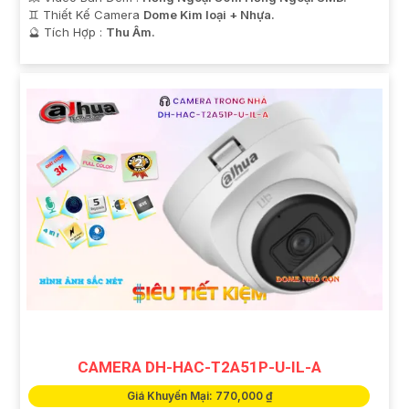
♊ Thiết Kế Camera
Dome Kim loại + Nhựa.
️🔮 Tích Hợp :
Thu Âm.
'
CAMERA DH-HAC-T2A51P-U-IL-A
Giá Khuyến Mại: 770,000 ₫