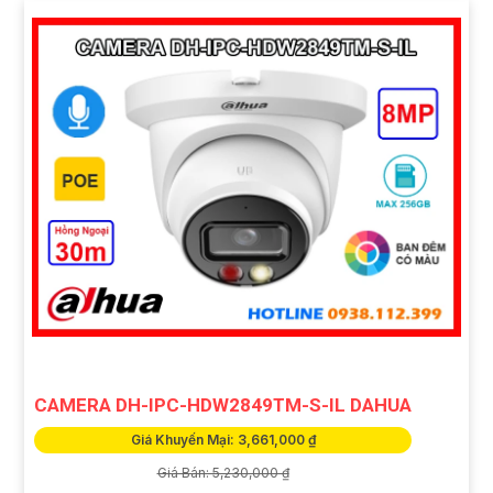
CAMERA DH-IPC-HDW2849TM-S-IL DAHUA
Giá Khuyến Mại: 3,661,000 ₫
Giá Bán: 5,230,000 ₫