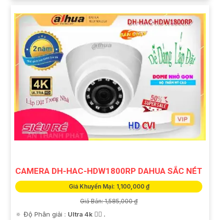
CAMERA DH-HAC-HDW1800RP DAHUA SẮC NÉT
Giá Khuyến Mại: 1,100,000 ₫
Giá Bán: 1,585,000 ₫
🔅 Độ Phân giải :
Ultra 4k 👍🏾 .