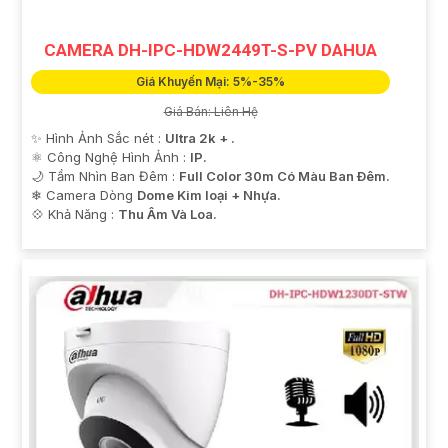
CAMERA DH-IPC-HDW2449T-S-PV DAHUA
Giá Khuyến Mại: 5%-35%
Giá Bán: Liên Hệ
✨ Hình Ảnh Sắc nét :
Ultra 2k + .
⚛️ Công Nghệ Hình Ảnh :
IP.
🌙 Tầm Nhìn Ban Đêm :
Full Color 30m Có Màu Ban Ðêm.
❄ Camera Dòng
Dome Kim loại + Nhựa.
️💠 Khả Năng :
Thu Âm Và Loa.