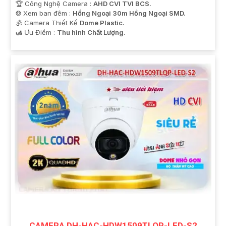
🏆 Công Nghệ Camera :
AHD CVI TVI BCS.
❂ Xem ban đêm :
Hồng Ngoại 30m Hồng Ngoại SMD.
🕉️ Camera Thiết Kế
Dome Plastic.
️🛃 Ưu Điểm :
Thu hình Chất Lượng.
CAMERA DH-HAC-HDW1509TLQP-LED-S2