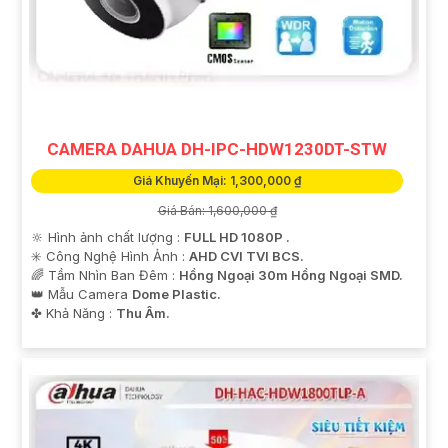
CAMERA DAHUA DH-IPC-HDW1230DT-STW
Giá Khuyến Mại: 1,300,000 ₫
Giá Bán: 1,600,000 ₫
🔆 Hình ảnh chất lượng :
FULL HD 1080P .
✳️ Công Nghệ Hình Ảnh :
AHD CVI TVI BCS.
🌈 Tầm Nhìn Ban Đêm :
Hồng Ngoại 30m Hồng Ngoại SMD.
👑 Mẫu Camera
Dome Plastic.
️✤ Khả Năng :
Thu Âm.