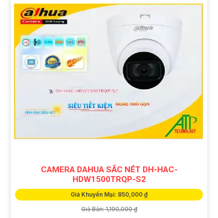
CAMERA DAHUA SẮC NÉT DH-HAC-
HDW1500TRQP-S2
Giá Khuyến Mại: 850,000 ₫
Giá Bán: 1,190,000 ₫