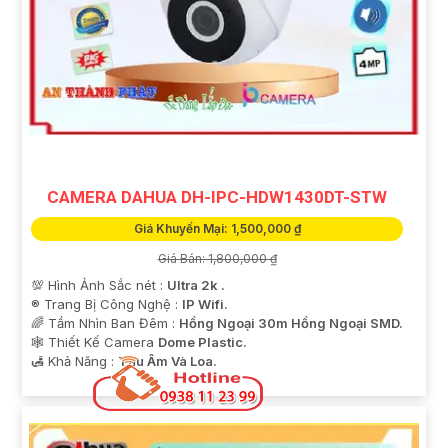
CAMERA DAHUA DH-IPC-HDW1430DT-STW
Giá Khuyến Mại: 1,500,000 ₫
Giá Bán: 1,800,000 ₫
💯 Hình Ảnh Sắc nét :
Ultra 2k .
®️ Trang Bị Công Nghệ :
IP Wifi.
🌈 Tầm Nhìn Ban Đêm :
Hồng Ngoại 30m Hồng Ngoại SMD.
🕸️ Thiết Kế Camera
Dome Plastic.
️🛃 Khả Năng :
Thu Âm Và Loa.