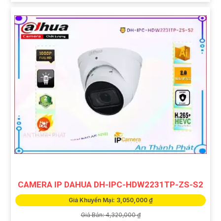
CAMERA IP DAHUA DH-IPC-HDW2231TP-ZS-S2
Giá Khuyến Mại: 3,050,000 ₫
Giá Bán: 4,320,000 ₫