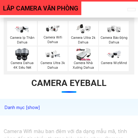
LẮP CAMERA VĂN PHÒNG
Camera Wifi
Camera Ip Thân
Camera Ultra 2k
Camera Báo Động
Dahua
Dahua
Dahua
Dahua
Camera Dahua
Camera Ultra 3k
Camera Nhà
Camera WizMind
4K Siêu Nét
Dahua
Xưởng Dahua
CAMERA EYEBALL
Camera Wifi màu ban đêm với đa dạng mẫu mã, tính