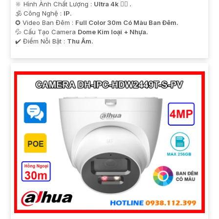
🔆 Hình Ành Chất Lượng :
Ultra 4k 👍🏾 .
🕉️ Công Nghệ :
IP.
✪ Video Ban Đêm :
Full Color 30m Có Màu Ban Ðêm.
💦 Cấu Tạo Camera
Dome Kim loại + Nhựa.
️✔️ Điểm Nỗi Bật :
Thu Âm.