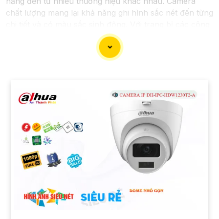
năng đến từ nhiều thương hiệu khác nhau. Camera
chất lượng mang lại khả năng ghi hình sắc nét đến từng
chi tiết và có màu sắc sinh động. Với trang bị các công
nghệ đèn led trợ sáng vào ban đêm, camera wifi cho
phép bạn nhận diện rõ ràng vật thể và người mà
camera ghi lại, tăng cường sự an toàn cho gia đình và
tài sản của bạn. Sau đây là một số camera wifi quan sát
ban đêm có màu chất lượng mà giá rẻ dành cho mọi
người tham khảo.