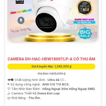
CAMERA DH-HAC-HDW1800TLP-A CÓ THU ÂM
Giá Khuyến Mại: 1,280,000 ₫
Giá Bán: 1,825,000 ₫
👁️‍🗨 Chất lượng hình Ảnh :
Ultra 4k 👍🏾 .
®️ Sử dụng công nghệ :
AHD CVI TVI BCS.
💡 Tầm Nhìn Ban Đêm :
Hồng Ngoại 30m Hồng Ngoại SMD.
🤹 Camera Thiết Kế
Dome Kim Loại.
️ლ Khả Năng :
Thu Âm.