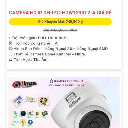
CAMERA HD IP DH-IPC-HDW1230T2-A GIÁ RẺ
Giá Khuyến Mại: 745,500 ₫
'
Giá Bán: 1,065,000 ₫
️⚡ Độ Phân giải :
FULL HD 1080P .
🤖️ Tích hợp công nghệ :
IP.
💥 Video Ban Đêm :
Hồng Ngoại 30m Hồng Ngoại SMD.
♊ Thiết Kế Camera
Dome Kim loại + Nhựa.
️🔮 Tích Hợp :
Thu Âm.