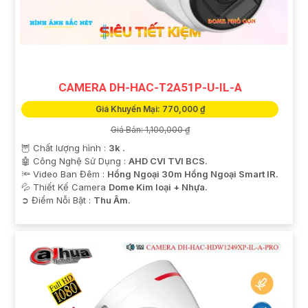
CAMERA DH-HAC-T2A51P-U-IL-A
Giá Khuyến Mại: 770,000 ₫
Giá Bán: 1,100,000 ₫
🦉 Chất lượng hình :
3k .
🤖️ Công Nghệ Sử Dụng :
AHD CVI TVI BCS.
🔦 Video Ban Đêm :
Hồng Ngoại 30m Hồng Ngoại Smart IR.
💦 Thiết Kế Camera
Dome Kim loại + Nhựa.
️➲ Điểm Nỗi Bật :
Thu Âm.