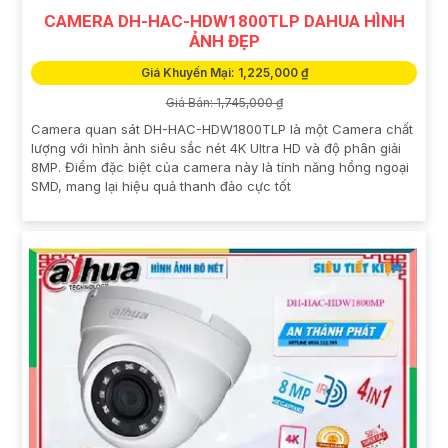
CAMERA DH-HAC-HDW1800TLP DAHUA HÌNH
ẢNH ĐẸP
Giá Khuyến Mại: 1,225,000 ₫
Giá Bán: 1,745,000 ₫
Camera quan sát DH-HAC-HDW1800TLP là một Camera chất
lượng với hình ảnh siêu sắc nét 4K Ultra HD và độ phân giải
8MP. Điểm đặc biệt của camera này là tính năng hồng ngoại
SMD, mang lại hiệu quả thanh đảo cực tốt