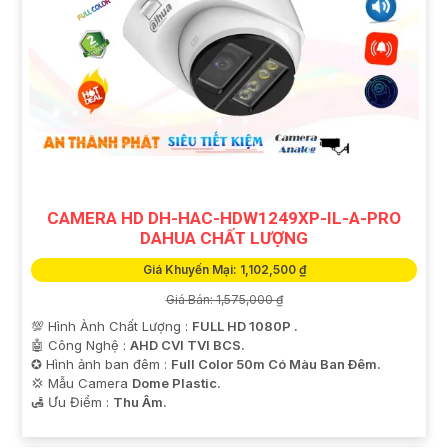
CAMERA HD DH-HAC-HDW1249XP-IL-A-PRO
DAHUA CHẤT LƯỢNG
Giá Khuyến Mại: 1,102,500 ₫
Giá Bán: 1,575,000 ₫
💯 Hình Ành Chất Lượng :
FULL HD 1080P .
🤖️ Công Nghệ :
AHD CVI TVI BCS.
✪ Hình ảnh ban đêm :
Full Color 50m Có Màu Ban Ðêm.
💢 Mẫu Camera
Dome Plastic.
️🛃 Ưu Điểm :
Thu Âm.