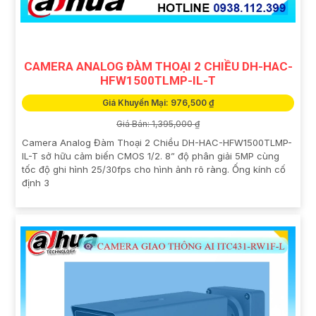
CAMERA ANALOG ĐÀM THOẠI 2 CHIỀU DH-HAC-
HFW1500TLMP-IL-T
Giá Khuyến Mại: 976,500 ₫
Giá Bán: 1,395,000 ₫
Camera Analog Đàm Thoại 2 Chiều DH-HAC-HFW1500TLMP-
IL-T sở hữu cảm biến CMOS 1/2. 8” độ phân giải 5MP cùng
tốc độ ghi hình 25/30fps cho hình ảnh rõ ràng. Ống kính cố
định 3