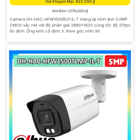
Giá Khuyến Mại: 822,500 ₫
Giá Bán: 1,175,000 ₫
Camera DH-HAC-HFW1500RLP-IL-T mang lại hình ảnh 5.0MP
CMOS sắc nét với độ phân giải 2880×1620 cùng tốc độ 25fps
ổn định. Ống kính cố định 3. 6mm góc nhìn 90