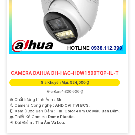
CAMERA DAHUA DH-HAC-HDW1500TQP-IL-T
Giá Khuyến Mại: 924,000 ₫
Giá Bán: 1,320,000 ₫
👁 Chất lượng hình Ảnh :
3k .
🕉️ Camera Công nghệ :
AHD CVI TVI BCS.
🌔 Xem Được Ban Đêm :
Full Color 40m Có Màu Ban Ðêm.
🌧️ Thiết Kế Camera
Dome Plastic.
️🔈 Đặt Điểm :
Thu Âm Và Loa.