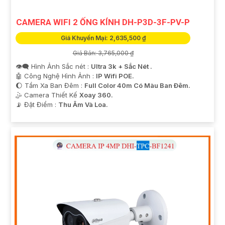
CAMERA WIFI 2 ỐNG KÍNH DH-P3D-3F-PV-P
Giá Khuyến Mại: 2,635,500 ₫
Giá Bán: 3,765,000 ₫
👁️‍🗨 Hình Ảnh Sắc nét :
Ultra 3k + Sắc Nét .
🤖️ Công Nghệ Hình Ảnh :
IP Wifi POE.
🌔 Tầm Xa Ban Đêm :
Full Color 40m Có Màu Ban Ðêm.
🤹 Camera Thiết Kế
Xoay 360.
️📡 Đặt Điểm :
Thu Âm Và Loa.