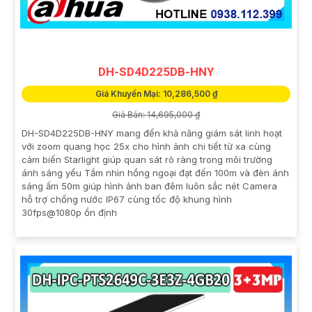
DH-SD4D225DB-HNY
Giá Khuyến Mại: 10,286,500 ₫
Giá Bán: 14,695,000 ₫
DH-SD4D225DB-HNY mang đến khả năng giám sát linh hoạt
với zoom quang học 25x cho hình ảnh chi tiết từ xa cùng
cảm biến Starlight giúp quan sát rõ ràng trong môi trường
ánh sáng yếu Tầm nhìn hồng ngoại đạt đến 100m và đèn ánh
sáng ấm 50m giúp hình ảnh ban đêm luôn sắc nét Camera
hỗ trợ chống nước IP67 cùng tốc độ khung hình
30fps@1080p ổn định