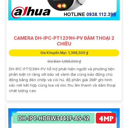
CAMERA DH-IPC-PT1239H-PV ĐÀM THOẠI 2
CHIỀU
Giá Khuyến Mại: 1,368,500 ₫
Giá Bán: 1,955,000 ₫
DH-IPC-PT1239H-PV hỗ trợ phát hiện người và phương tiện
phân biệt rõ ràng với bảo vệ vành đai cùng báo động chủ
động bằng đèn chớp và còi hú. độ phân giải 2MP ghi hình
sác nét kêt hợp cùng loa và mic thu âm thanh và dàm thoại
chát lượng cao