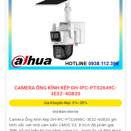
CAMERA ỐNG KÍNH KÉP DH-IPC-PTS2649C-
3E3Z-4GB20
Giá Khuyến Mại: 5%-35%
Giá Bán: liên hệ
Camera Ống Kính Kép DH-IPC-PTS2649C-3E3Z-4GB20 ghi
hình sắc nét nhờ cảm biến CMOS 1/2. 8 inch độ phân giải
3MP, hỗ trợ hiển thị hai kênh cùng lúc, zoom 6x và đàm thoại