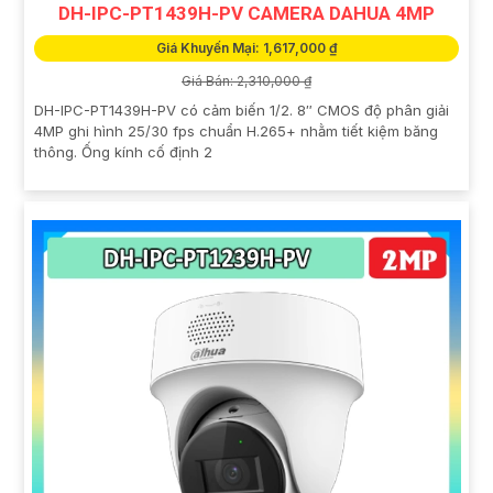
DH-IPC-PT1439H-PV CAMERA DAHUA 4MP
Giá Khuyến Mại: 1,617,000 ₫
Giá Bán: 2,310,000 ₫
DH-IPC-PT1439H-PV có cảm biến 1/2. 8″ CMOS độ phân giải
4MP ghi hình 25/30 fps chuẩn H.265+ nhằm tiết kiệm băng
thông. Ống kính cố định 2