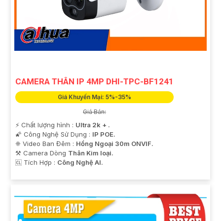
CAMERA THÂN IP 4MP DHI-TPC-BF1241
Giá Khuyến Mại: 5%-35%
Giá Bán:
️⚡ Chất lượng hình :
Ultra 2k + .
🌠 Công Nghệ Sử Dụng :
IP POE.
❈ Video Ban Đêm :
Hồng Ngoại 30m ONVIF.
⚒ Camera Dòng
Thân Kim loại.
️🆑 Tích Hợp :
Công Nghệ AI.