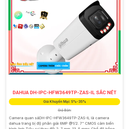
DAHUA DH-IPC-HFW3649TP-ZAS-IL SẮC NÉT
Giá Khuyến Mại: 5%-35%
Giá Bán:
Camera quan sáDH-IPC-HFW3649TP-ZAS-IL là camera
dahua trang bị độ phân giải 6MP @1/2. 7" CMOS cảm biến
hình ảnh Tiêu cự thay đổi 2. 7 mm–13. 5 mms Chế độ hồng