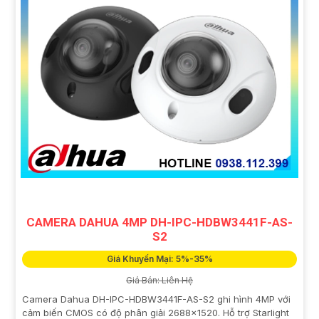
CAMERA DAHUA 4MP DH-IPC-HDBW3441F-AS-
S2
Giá Khuyến Mại: 5%-35%
Giá Bán: Liên Hệ
Camera Dahua DH-IPC-HDBW3441F-AS-S2 ghi hình 4MP với
cảm biến CMOS có độ phân giải 2688×1520. Hỗ trợ Starlight