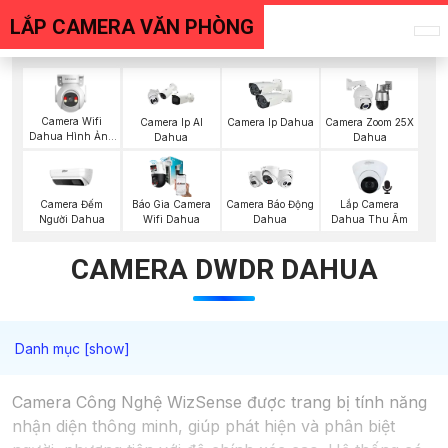
LẮP CAMERA VĂN PHÒNG
Camera Wifi
Camera Ip AI
Camera Ip Dahua
Camera Zoom 25X
Dahua Hình Ảnh
Dahua
Dahua
3K
Camera Đếm
Báo Gia Camera
Lắp Camera
Camera Báo Động
Người Dahua
Wifi Dahua
Dahua Thu Âm
Dahua
CAMERA DWDR DAHUA
Camera Công Nghệ WizSense được trang bị tính năng
nhận diện thông minh, giúp phát hiện và phân biệt