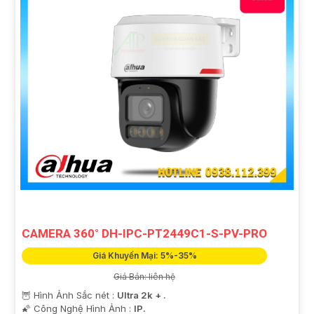
CAMERA 360° DH-IPC-PT2449C1-S-PV-PRO
Giá Khuyến Mại: 5%-35%
Giá Bán: liên hệ
🦉 Hình Ảnh Sắc nét :
Ultra 2k + .
🌠 Công Nghệ Hình Ảnh :
IP.