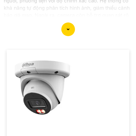
người, phương tiện với độ chính xác cao. Hệ thống có
khả năng tự động phân tích hình ảnh, giảm thiểu cảnh
báo giả mạo. Ngoài ra, camera còn hỗ trợ quan sát rõ
nét trong điều kiện ánh sáng yếu nhờ công nghệ
Starlight và các tính năng này giúp nâng cao hiệu quả
giám sát và bảo vệ an ninh tốt hơn.
'