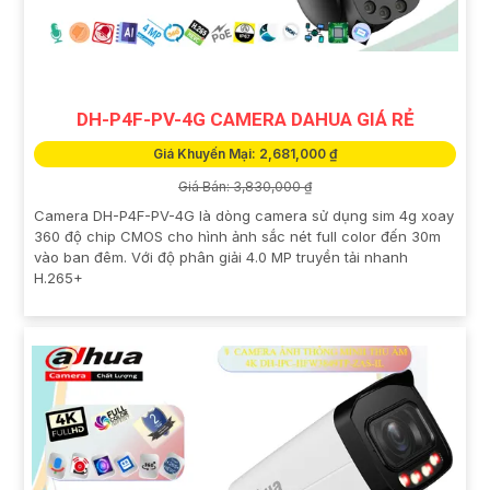
DH-P4F-PV-4G CAMERA DAHUA GIÁ RẺ
Giá Khuyến Mại: 2,681,000 ₫
Giá Bán: 3,830,000 ₫
Camera DH-P4F-PV-4G là dòng camera sử dụng sim 4g xoay
360 độ chip CMOS cho hình ảnh sắc nét full color đến 30m
vào ban đêm. Với độ phân giải 4.0 MP truyền tải nhanh
H.265+