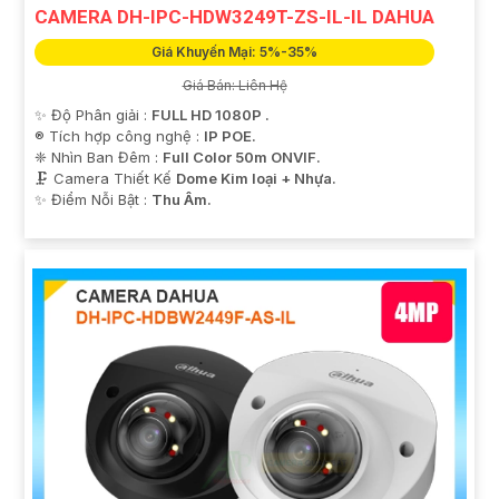
CAMERA DH-IPC-HDW3249T-ZS-IL-IL DAHUA
Giá Khuyến Mại: 5%-35%
Giá Bán: Liên Hệ
✨ Độ Phân giải :
FULL HD 1080P .
®️ Tích hợp công nghệ :
IP POE.
❈ Nhìn Ban Đêm :
Full Color 50m ONVIF.
🗜️ Camera Thiết Kế
Dome Kim loại + Nhựa.
️✨ Điểm Nỗi Bật :
Thu Âm.