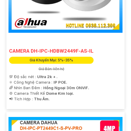
CAMERA DH-IPC-HDBW2449F-AS-IL
Giá Khuyến Mại: 5%-35%
Giá Bán: liên hệ
💯 Độ sắc nét :
Ultra 2k + .
⚛️ Công Nghệ Camera :
IP POE.
🌈 Nhìn Ban Đêm :
Hồng Ngoại 30m ONVIF.
💢 Camera Thiết Kế
Dome Kim loại.
️📢 Tích Hợp :
Thu Âm.