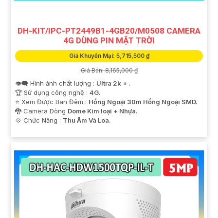
DH-KIT/IPC-PT2449B1-4GB20/M0508 CAMERA
4G DÙNG PIN MẶT TRỜI
Giá Khuyến Mại: 5,715,500 ₫
Giá Bán: 8,165,000 ₫
👁️‍🗨 Hình ảnh chất lượng :
Ultra 2k + .
🏆 Sử dụng công nghệ :
4G.
⭐ Xem Được Ban Đêm :
Hồng Ngoại 30m Hồng Ngoại SMD.
🐉️ Camera Dòng
Dome Kim loại + Nhựa.
️💠 Chức Năng :
Thu Âm Và Loa.