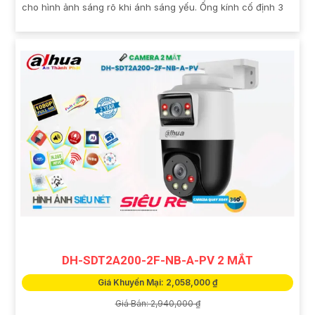
cho hình ảnh sáng rõ khi ánh sáng yếu. Ống kính cố định 3
DH-SDT2A200-2F-NB-A-PV 2 MẮT
Giá Khuyến Mại: 2,058,000 ₫
Giá Bán: 2,940,000 ₫