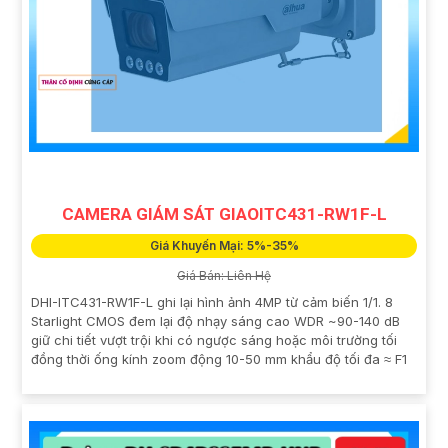
CAMERA GIÁM SÁT GIAOITC431-RW1F-L
Giá Khuyến Mại: 5%-35%
Giá Bán: Liên Hệ
DHI-ITC431-RW1F-L ghi lại hình ảnh 4MP từ cảm biến 1/1. 8
Starlight CMOS đem lại độ nhạy sáng cao WDR ~90-140 dB
giữ chi tiết vượt trội khi có ngược sáng hoặc môi trường tối
đồng thời ống kính zoom động 10-50 mm khẩu độ tối đa ≈ F1