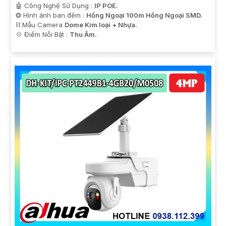
🤖️ Công Nghệ Sử Dụng :
IP POE.
❂ Hình ảnh ban đêm :
Hồng Ngoại 100m Hồng Ngoại SMD.
⛓ Mẫu Camera
Dome Kim loại + Nhựa.
️💠 Điểm Nỗi Bật :
Thu Âm.