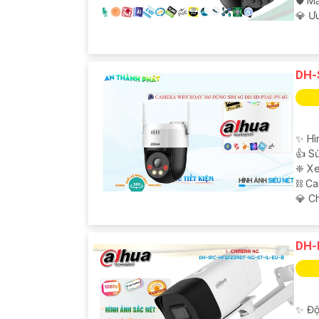
🛡 M
️💎 Ư
DH-
✨ Hì
👍 S
❈ Xe
⛓ Ca
️💎 
DH-
✨ Độ