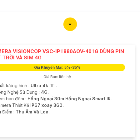
ERA VISIONCOP VSC-IP1880AOV-401G DÙNG PIN
 TRỜI VÀ SIM 4G
Giá Khuyến Mại: 5%-35%
Giá Bán: liên hệ
ất lượng hình :
Ultra 4k 👍🏾 .
ông Nghệ Sử Dụng :
4G.
em ban đêm :
Hồng Ngoại 30m Hồng Ngoại Smart IR.
mera Thiết Kế
IP67 xoay 360.
u Điểm :
Thu Âm Và Loa.