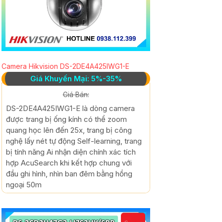
Camera Hikvision DS-2DE4A425IWG1-E
Giá Khuyến Mại: 5%-35%
Giá Bán:
DS-2DE4A425IWG1-E là dòng camera
được trang bị ống kính có thể zoom
quang học lên đến 25x, trang bị công
nghệ lấy nét tự động Self-learning, trang
bị tính năng Ai nhận diện chính xác tích
hợp AcuSearch khi kết hợp chung với
đầu ghi hình, nhìn ban đêm bằng hồng
ngoại 50m