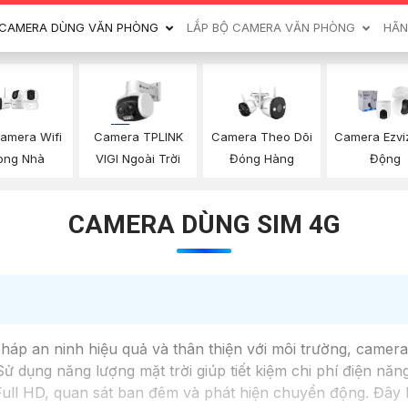
CAMERA DÙNG VĂN PHÒNG
LẮP BỘ CAMERA VĂN PHÒNG
HÃN
amera Wifi
Camera Theo Dõi
Camera TPLINK
Camera Ezvi
ong Nhà
Đóng Hàng
VIGI Ngoài Trời
Động
CAMERA DÙNG SIM 4G
 pháp an ninh hiệu quả và thân thiện với môi trường, camer
 dụng năng lượng mặt trời giúp tiết kiệm chi phí điện nă
ull HD, quan sát ban đêm và phát hiện chuyển động. Đây là