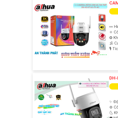
CAM
👀 H
⚛️ C
❂ Kh
🕉️ 
️🎙 T
DH-
✨ Độ
⚙ Cô
🌜 K