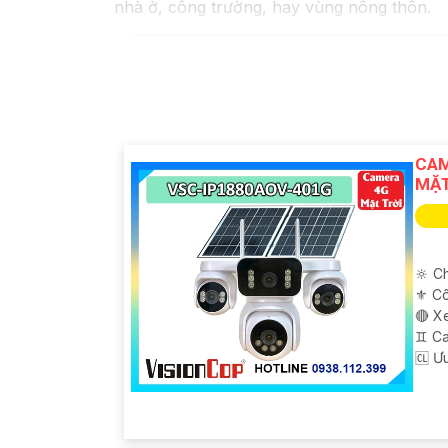
nhà ở, công trường, hay vùng nông thôn.
CAM
MẶT
🔆 Ch
⚜️ C
🔴 X
♊ Ca
️🆑 Ư