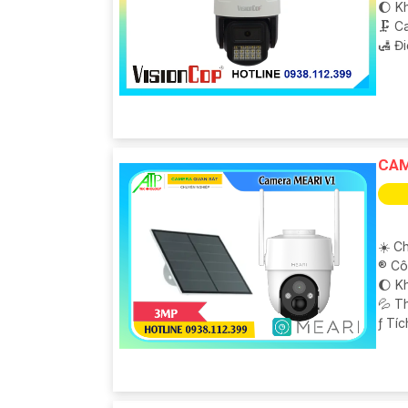
🌔 K
🗜️ 
️🛃 Đ
CAM
☀️ Ch
®️ C
🌔 K
💦 T
️ƒ Tí