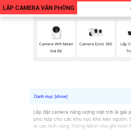
LẮP CAMERA VĂN PHÒNG
Camera Ezviz 360
Lắp C
Camera Wifi Meari
Tr
Giá Rẻ
Lắp đặt camera năng lượng mặt trời là giải
phù hợp cho các khu vực khó kéo nguồn. Sử
bị các tính năng Thông Minh như ghi hình F