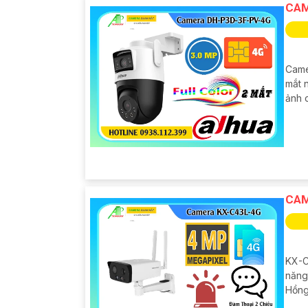
CAM
Came
mắt 
ảnh 
CAM
KX-C
năng
Hồng 