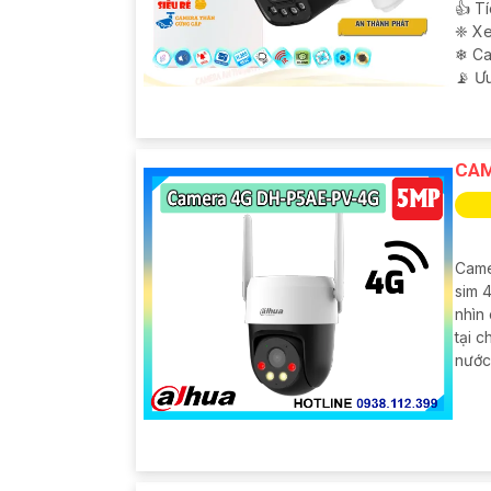
👍 T
❈ Xe
❄ C
️📡 Ư
CAM
Came
sim 4
nhìn
tại 
nước