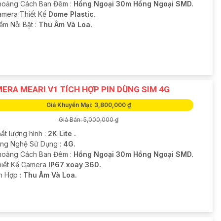
hoảng Cách Ban Đêm :
Hồng Ngoại 30m Hồng Ngoại SMD.
Camera Thiết Kế
Dome Plastic.
iểm Nỗi Bật :
Thu Âm Và Loa.
ERA MEARI V1 TÍCH HỢP PIN DÙNG SIM 4G
Giá Khuyến Mại: 3,800,000 ₫
Giá Bán: 5,000,000 ₫
ất lượng hình :
2K Lite .
ông Nghệ Sử Dụng :
4G.
hoảng Cách Ban Đêm :
Hồng Ngoại 30m Hồng Ngoại SMD.
hiết Kế Camera
IP67 xoay 360.
ch Hợp :
Thu Âm Và Loa.