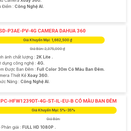
ẫu Camera
Xoay 360.
u Điểm :
Công Nghệ AI.
SD-P3AE-PV-4G CAMERA DAHUA 360
Giá Khuyến Mại: 1,662,500 ₫
Giá Bán: 2,375,000 ₫
nh ảnh chất lượng :
2K Lite .
ử dụng công nghệ :
4G.
m Được Ban Đêm :
Full Color 30m Có Màu Ban Ðêm.
mera Thiết Kế
Xoay 360.
Chức Năng :
Công Nghệ AI.
IPC-HFW1239DT-4G-ST-IL-EU-B CÓ MÀU BAN ĐÊM
Giá Khuyến Mại: 5%-35%
Giá Bán:
 Phân giải :
FULL HD 1080P .