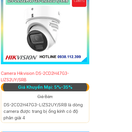
Camera Hikvision DS-2CD2H47G3-
LIZS2UY/SRB
Giá Khuyến Mại: 5%-35%
Giá Bán:
DS-2CD2H47G3-LIZS2UY/SRB là dòng
camera được trang bị ống kính có độ
phân giải 4