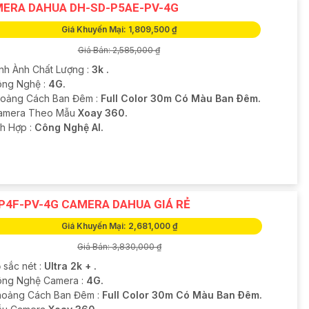
ERA DAHUA DH-SD-P5AE-PV-4G
Giá Khuyến Mại: 1,809,500 ₫
Giá Bán: 2,585,000 ₫
ình Ành Chất Lượng :
3k .
ông Nghệ :
4G.
oảng Cách Ban Đêm :
Full Color 30m Có Màu Ban Ðêm.
Camera Theo Mẫu
Xoay 360.
ích Hợp :
Công Nghệ AI.
P4F-PV-4G CAMERA DAHUA GIÁ RẺ
Giá Khuyến Mại: 2,681,000 ₫
Giá Bán: 3,830,000 ₫
 sắc nét :
Ultra 2k + .
ng Nghệ Camera :
4G.
hoảng Cách Ban Đêm :
Full Color 30m Có Màu Ban Ðêm.