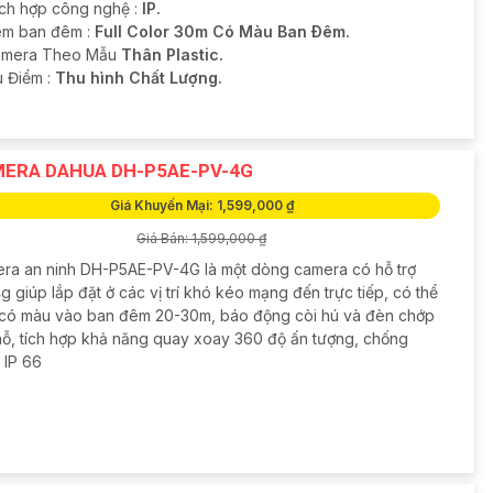
ích hợp công nghệ :
IP.
m ban đêm :
Full Color 30m Có Màu Ban Ðêm.
amera Theo Mẫu
Thân Plastic.
u Điểm :
Thu hình Chất Lượng.
ERA DAHUA DH-P5AE-PV-4G
Giá Khuyến Mại: 1,599,000 ₫
Giá Bán: 1,599,000 ₫
ra an ninh DH-P5AE-PV-4G là một dòng camera có hỗ trợ
g giúp lắp đặt ở các vị trí khó kéo mạng đến trực tiếp, có thể
 có màu vào ban đêm 20-30m, báo động còi hú và đèn chớp
chỗ, tích hợp khả năng quay xoay 360 độ ấn tượng, chống
 IP 66