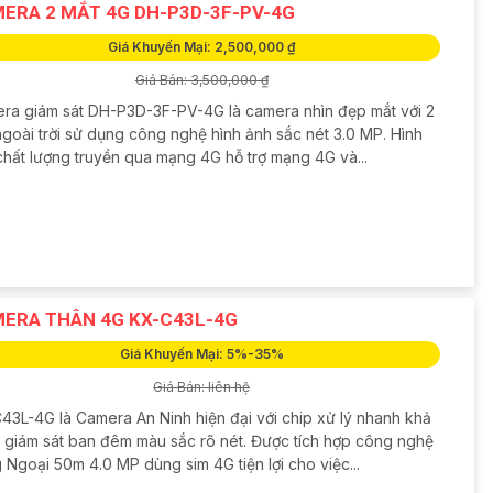
ERA 2 MẮT 4G DH-P3D-3F-PV-4G
Giá Khuyến Mại: 2,500,000 ₫
Giá Bán: 3,500,000 ₫
ra giám sát DH-P3D-3F-PV-4G là camera nhìn đẹp mắt với 2
ngoài trời sử dụng công nghệ hình ảnh sắc nét 3.0 MP. Hình
chất lượng truyền qua mạng 4G hỗ trợ mạng 4G và...
ERA THÂN 4G KX-C43L-4G
Giá Khuyến Mại: 5%-35%
Giá Bán: liên hệ
43L-4G là Camera An Ninh hiện đại với chip xử lý nhanh khả
 giám sát ban đêm màu sắc rõ nét. Được tích hợp công nghệ
Ngoại 50m 4.0 MP dùng sim 4G tiện lợi cho việc...