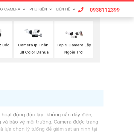
0938112399
G CAMERA
PHU KIỆN
LIÊN HỆ
z Báo
Camera Ip Thân
Top 5 Camera Lắp
Full Color Dahua
Ngoài Trời
a hoạt động độc lập, không cần dây điện,
ng và bảo vệ môi trường. Camera được trang
 lựa chọn lý tưởng để giám sát an ninh tại