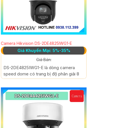
Camera Hikvision DS-2DE4825IWG1-E
Giá Khuyến Mại: 5%-35%
Giá Bán:
DS-2DE4825IWG1-E là dòng camera
speed dome có trang bị độ phân giải 8