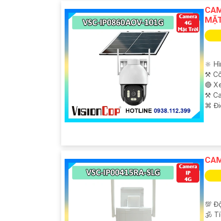
CAM
MẶT
🔆 H
⚒ Cô
🔴 X
'
⚒ Ca
️⌘ Đi
CAM
💯 Độ
🕉️ 