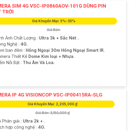
ERA SIM 4G VSC-IP0860AOV-101G DÙNG PIN
 TRỜI
Giá Khuyến Mại: 5%-35%
Giá Bán:
ình Ành Chất Lượng :
Ultra 3k + Sắc Nét .
ng Nghệ :
4G.
em ban đêm :
Hồng Ngoại 30m Hồng Ngoại Smart IR.
mera Thiết Kế
Dome Kim loại + Nhựa.
ểm Nỗi Bật :
Thu Âm Và Loa.
ERA IP 4G VISIONCOP VSC-IP00415RA-SLG
Giá Khuyến Mại: 2,205,000 ₫
Giá Bán: 3,150,000 ₫
 Phân giải :
Ultra 2k + .
Tích hợp công nghệ :
4G.