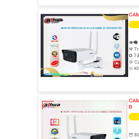
CAM
👁️‍
⚒ Tr
✪ Tầ
💢 C
️💠 K
CAM
B
🦉 Độ