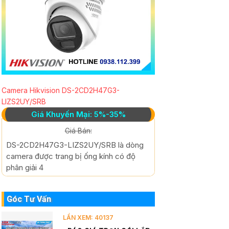
Camera Hikvision DS-2CD2H47G3-
LIZS2UY/SRB
Giá Khuyến Mại: 5%-35%
Giá Bán:
DS-2CD2H47G3-LIZS2UY/SRB là dòng
camera được trang bị ống kính có độ
phân giải 4
Góc Tư Vấn
LẦN XEM: 40137