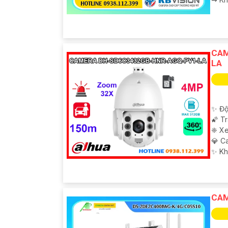
CAM
LA
✨ Độ
🌠 T
❈ Xe
💎 C
️✨ K
CAM