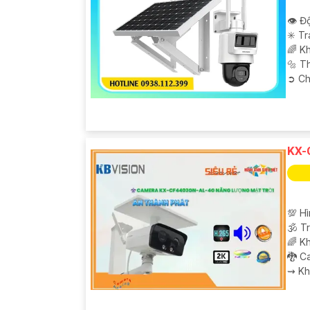
👁 Độ
✳️ T
🌈 Kh
🔩 T
️➲ C
KX-
💯 H
🕉️ 
🌈 Kh
🐉️ 
️⇝ K