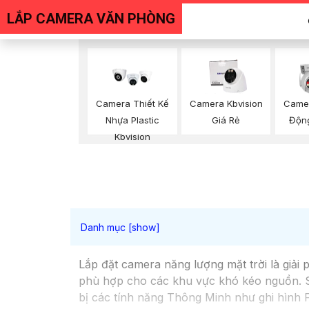
LẮP CAMERA VĂN PHÒNG
Camera Thiết Kế
Camera Kbvision
Came
Nhựa Plastic
Giá Rẻ
Động
Kbvision
Lắp đặt camera năng lượng mặt trời là giải
phù hợp cho các khu vực khó kéo nguồn. Sử
bị các tính năng Thông Minh như ghi hình F