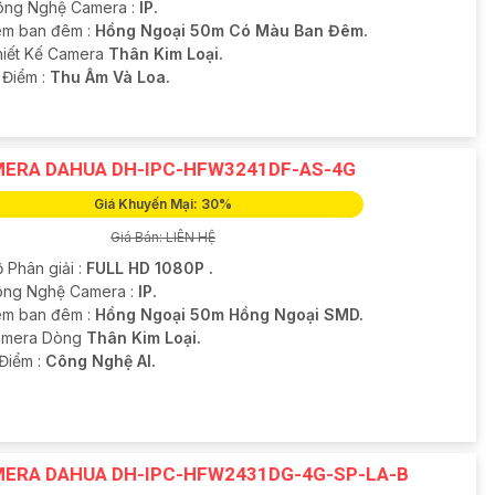
ông Nghệ Camera :
IP.
m ban đêm :
Hồng Ngoại 50m Có Màu Ban Đêm.
hiết Kế Camera
Thân Kim Loại.
 Điểm :
Thu Âm Và Loa.
ERA DAHUA DH-IPC-HFW3241DF-AS-4G
Giá Khuyến Mại: 30%
Giá Bán: LIÊN HỆ
 Phân giải :
FULL HD 1080P .
ng Nghệ Camera :
IP.
m ban đêm :
Hồng Ngoại 50m Hồng Ngoại SMD.
amera Dòng
Thân Kim Loại.
 Điểm :
Công Nghệ AI.
ERA DAHUA DH-IPC-HFW2431DG-4G-SP-LA-B