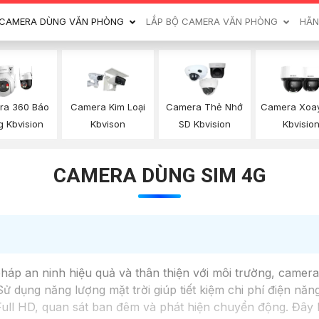
CAMERA DÙNG VĂN PHÒNG
LẮP BỘ CAMERA VĂN PHÒNG
HÃN
ra 360 Báo
Camera Kim Loại
Camera Thẻ Nhớ
Camera Xoa
 Kbvision
Kbvison
SD Kbvision
Kbvisio
CAMERA DÙNG SIM 4G
 pháp an ninh hiệu quả và thân thiện với môi trường, camer
 dụng năng lượng mặt trời giúp tiết kiệm chi phí điện nă
ull HD, quan sát ban đêm và phát hiện chuyển động. Đây là