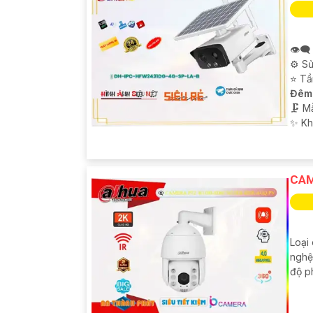
👁️‍
⚙ Sử
⭐ Tầ
Đêm
🗜️ 
️✨ K
CAM
Loại
nghệ
độ ph