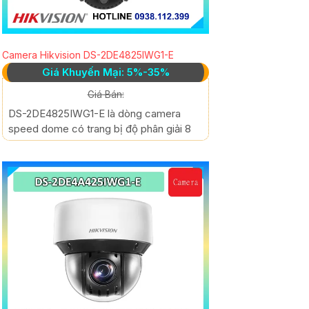
Camera Hikvision DS-2DE4825IWG1-E
Giá Khuyến Mại: 5%-35%
Giá Bán:
DS-2DE4825IWG1-E là dòng camera
speed dome có trang bị độ phân giải 8