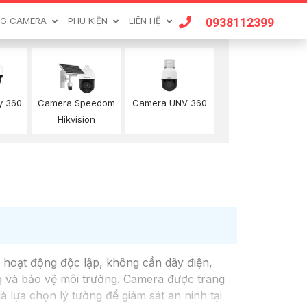
0938112399
G CAMERA
PHU KIỆN
LIÊN HỆ
Camera UNV 360
y 360
Camera Speedom
n
Hikvision
a hoạt động độc lập, không cần dây điện,
ng và bảo vệ môi trường. Camera được trang
 lựa chọn lý tưởng để giám sát an ninh tại