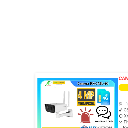
'
CAM
💯 H
🌠 C
🌔 X
⚒ Th
️⇝ K