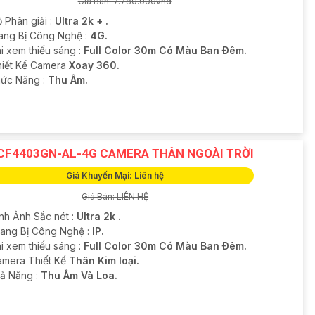
Giá Bán: 7.780.000vnd
 Phân giải :
Ultra 2k + .
rang Bị Công Nghệ :
4G.
i xem thiếu sáng :
Full Color 30m Có Màu Ban Ðêm.
hiết Kế Camera
Xoay 360.
hức Năng :
Thu Âm.
CF4403GN-AL-4G CAMERA THÂN NGOÀI TRỜI
Giá Khuyến Mại: Liên hệ
Giá Bán: LIÊN HỆ
ình Ảnh Sắc nét :
Ultra 2k .
Trang Bị Công Nghệ :
IP.
i xem thiếu sáng :
Full Color 30m Có Màu Ban Ðêm.
Camera Thiết Kế
Thân Kim loại.
hả Năng :
Thu Âm Và Loa.