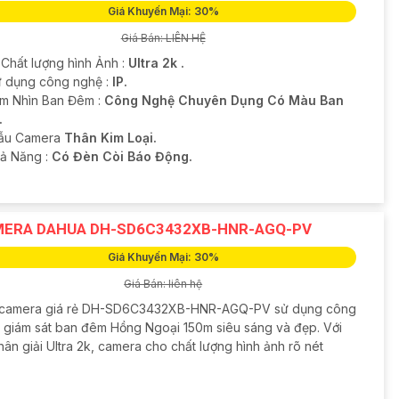
Giá Khuyến Mại: 30%
Giá Bán: LIÊN HỆ
 Chất lượng hình Ảnh :
Ultra 2k .
 dụng công nghệ :
IP.
m Nhìn Ban Đêm :
Công Nghệ Chuyên Dụng Có Màu Ban
.
Mẫu Camera
Thân Kim Loại.
hả Năng :
Có Đèn Còi Báo Động.
ERA DAHUA DH-SD6C3432XB-HNR-AGQ-PV
Giá Khuyến Mại: 30%
Giá Bán: liên hệ
 camera giá rẻ DH-SD6C3432XB-HNR-AGQ-PV sử dụng công
 giám sát ban đêm Hồng Ngoại 150m siêu sáng và đẹp. Với
ân giải Ultra 2k, camera cho chất lượng hình ảnh rõ nét