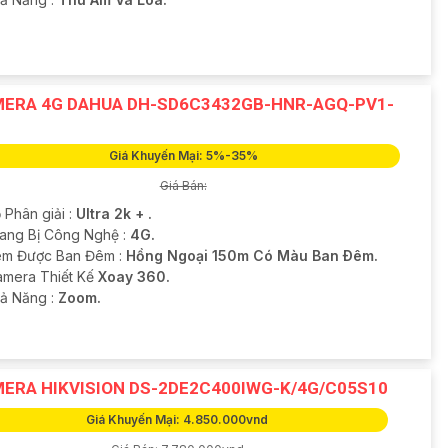
ERA 4G DAHUA DH-SD6C3432GB-HNR-AGQ-PV1-
Giá Khuyến Mại: 5%-35%
Giá Bán:
 Phân giải :
Ultra 2k + .
rang Bị Công Nghệ :
4G.
m Được Ban Đêm :
Hồng Ngoại 150m Có Màu Ban Ðêm.
amera Thiết Kế
Xoay 360.
hả Năng :
Zoom.
ERA HIKVISION DS-2DE2C400IWG-K/4G/C05S10
Giá Khuyến Mại: 4.850.000vnd