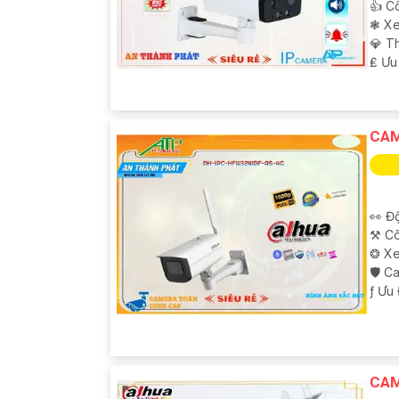
👍 C
❃ Xe
💎 T
️₤ Ưu
CAM
👀 Độ
⚒ Cô
❂ Xe
🛡 C
️ƒ Ưu
CAM