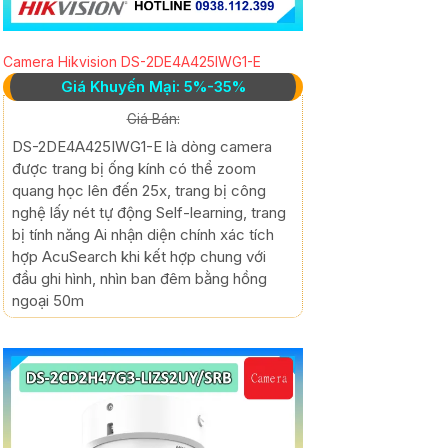
Camera Hikvision DS-2DE4A425IWG1-E
Giá Khuyến Mại: 5%-35%
Giá Bán:
DS-2DE4A425IWG1-E là dòng camera
được trang bị ống kính có thể zoom
quang học lên đến 25x, trang bị công
nghệ lấy nét tự động Self-learning, trang
bị tính năng Ai nhận diện chính xác tích
hợp AcuSearch khi kết hợp chung với
đầu ghi hình, nhìn ban đêm bằng hồng
ngoại 50m