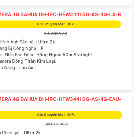
ERA 4G DAHUA DH-IPC-HFW3441DG-AS-4G-LA-B
Giá Khuyến Mại: 00 ₫
Giá Bán: 00 ₫
 Hình Ảnh Sắc nét :
Ultra 2k .
ang Bị Công Nghệ :
IP.
m Nhìn Ban Đêm :
Hồng Ngoại 50m Starlight.
amera Dòng
Thân Kim Loại.
hả Năng :
Thu Âm.
ERA 4G DAHUA DH-IPC-HFW3441DG-AS-4G-EAU-
Giá Khuyến Mại: 30%
Giá Bán: 00 ₫
 Phân giải :
Ultra 2k .