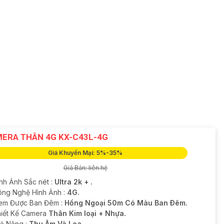
ERA THÂN 4G KX-C43L-4G
Giá Khuyến Mại: 5%-35%
Giá Bán: liên hệ
ình Ảnh Sắc nét :
Ultra 2k + .
ông Nghệ Hình Ảnh :
4G.
em Được Ban Đêm :
Hồng Ngoại 50m Có Màu Ban Ðêm.
iết Kế Camera
Thân Kim loại + Nhựa.
hả Năng :
Thu Âm Và Loa.