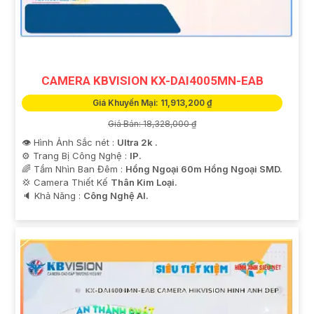
CAMERA KBVISION KX-DAI4005MN-EAB
Giá Khuyến Mại: 11,913,200 ₫
Giá Bán: 18,328,000 ₫
👁 Hình Ảnh Sắc nét :
Ultra 2k .
⚙ Trang Bị Công Nghệ :
IP.
🌈 Tầm Nhìn Ban Đêm :
Hồng Ngoại 60m Hồng Ngoại SMD.
💢 Camera Thiết Kế
Thân Kim Loại.
️🔈 Khả Năng :
Công Nghệ AI.