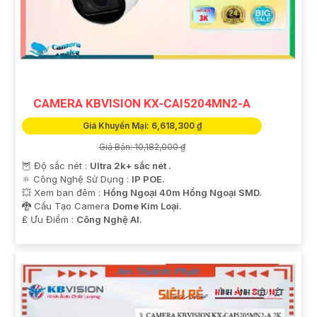
CAMERA KBVISION KX-CAI5204MN2-A
Giá Khuyến Mại: 6,618,300 ₫
Giá Bán: 10,182,000 ₫
🦉 Độ sắc nét :
Ultra 2k+ sắc nét .
⚛️ Công Nghệ Sử Dụng :
IP POE.
💥 Xem ban đêm :
Hồng Ngoại 40m Hồng Ngoại SMD.
🐉️ Cấu Tạo Camera
Dome Kim Loại.
️₤ Ưu Điểm :
Công Nghệ AI.