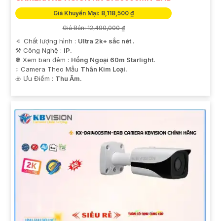
Giá Khuyến Mại: 8,118,500 ₫
Giá Bán: 12,490,000 ₫
🔅 Chất lượng hình :
Ultra 2k+ sắc nét .
⚒ Công Nghệ :
IP.
❃ Xem ban đêm :
Hồng Ngoại 60m Starlight.
↕️ Camera Theo Mẫu
Thân Kim Loại.
️☣️ Ưu Điểm :
Thu Âm.