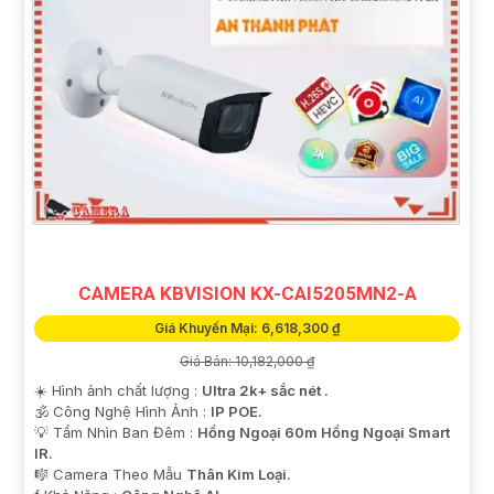
CAMERA KBVISION KX-CAI5205MN2-A
Giá Khuyến Mại: 6,618,300 ₫
Giá Bán: 10,182,000 ₫
☀️ Hình ảnh chất lượng :
Ultra 2k+ sắc nét .
🕉️ Công Nghệ Hình Ảnh :
IP POE.
💡 Tầm Nhìn Ban Đêm :
Hồng Ngoại 60m Hồng Ngoại Smart
IR.
🎼️ Camera Theo Mẫu
Thân Kim Loại.