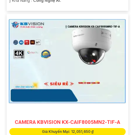
️ƒ Khả Năng :
Công Nghệ AI.
CAMERA KBVISION KX-CAIF8005MN2-TIF-A
Giá Khuyến Mại: 12,051,650 ₫