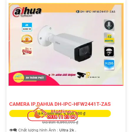
CAMERA IP DAHUA DH-IPC-HFW2441T-ZAS
Giá Khuyến Mại: 4,800,000 ₫
Giá Bán: 6,860,000 ₫
👁️‍🗨 Chất lượng hình Ảnh :
Ultra 2k .