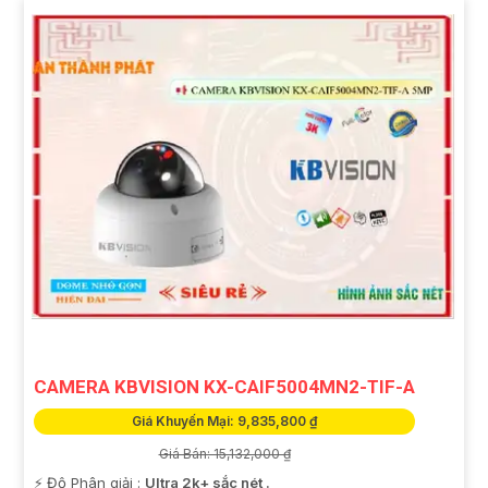
CAMERA KBVISION KX-CAIF5004MN2-TIF-A
Giá Khuyến Mại: 9,835,800 ₫
Giá Bán: 15,132,000 ₫
️⚡ Độ Phân giải :
Ultra 2k+ sắc nét .