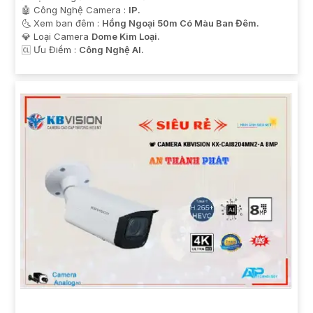
🤖️ Công Nghệ Camera :
IP.
🌜 Xem ban đêm :
Hồng Ngoại 50m Có Màu Ban Đêm.
💎 Loại Camera
Dome Kim Loại.
️🆑 Ưu Điểm :
Công Nghệ AI.