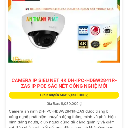
CAMERA IP SIÊU NÉT 4K DH-IPC-HDBW2841R-
ZAS IP POE SẮC NÉT CÔNG NGHỆ MỚI
Giá Khuyến Mại: 5,650,000 ₫
Giá Bán: 8,080,000 ₫
Camera an ninh DH-IPC-HDBW2841R-ZAS được trang bị
công nghệ phát hiện chuyển động thông minh và phát hiện
hình dáng người, giúp người dùng dễ dàng quản lý và giám
sát. Sản phẩm này kết nối qua dây mạng, có khả năng báo