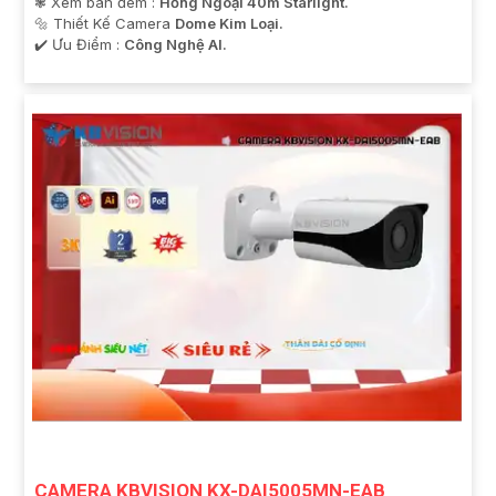
❃ Xem ban đêm :
Hồng Ngoại 40m Starlight.
🔩 Thiết Kế Camera
Dome Kim Loại.
️✔️ Ưu Điểm :
Công Nghệ AI.
CAMERA KBVISION KX-DAI5005MN-EAB