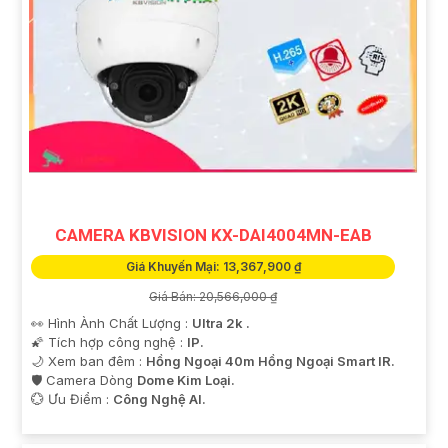
CAMERA KBVISION KX-DAI4004MN-EAB
Giá Khuyến Mại: 13,367,900 ₫
Giá Bán: 20,566,000 ₫
👀 Hình Ành Chất Lượng :
Ultra 2k .
🌠 Tích hợp công nghệ :
IP.
🌙 Xem ban đêm :
Hồng Ngoại 40m Hồng Ngoại Smart IR.
🛡 Camera Dòng
Dome Kim Loại.
️💮 Ưu Điểm :
Công Nghệ AI.