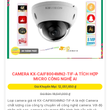
CAMERA KX-CAIF8004MN2-TIF-A TÍCH HỢP
MICRO CÔNG NGHỆ AI
Giá Khuyến Mại: 12,051,650 ₫
Giá Bán: 18,541,000 ₫
Loại camera giá rẻ KX-CAiF8004MN2-TiF-A là một Camera
chất lượng của công ty chuyên về công nghệ camera. Với độ
phân giải cao, camera này mang đến hình ảnh sắc nét và