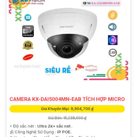
CAMERA KX-DAI5004MN-EAB TÍCH HỢP MICRO
Giá Khuyến Mại: 9,904,700 ₫
Giá Bán: 15,238,000 ₫
️⚡ Độ sắc nét :
Ultra 2k+ sắc nét .
🕉️ Công Nghệ Sử Dụng :
IP POE.