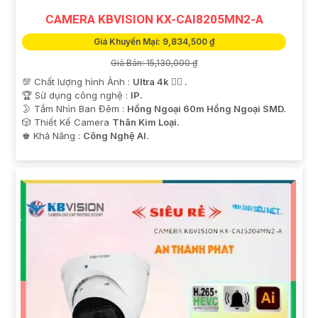
CAMERA KBVISION KX-CAI8205MN2-A
Giá Khuyến Mại: 9,834,500 ₫
Giá Bán: 15,130,000 ₫
💯 Chất lượng hình Ảnh :
Ultra 4k 👍🏾 .
🏆 Sử dụng công nghệ :
IP.
🌛 Tầm Nhìn Ban Đêm :
Hồng Ngoại 60m Hồng Ngoại SMD.
🎲 Thiết Kế Camera
Thân Kim Loại.
️♚ Khả Năng :
Công Nghệ AI.