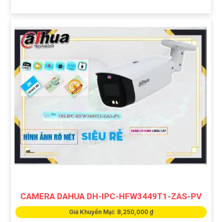
CAMERA DAHUA DH-IPC-HFW3449T1-ZAS-PV
Giá Khuyến Mại: 8,250,000 ₫