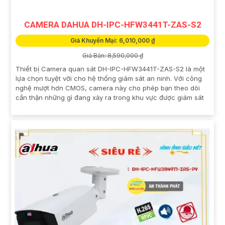
CAMERA DAHUA DH-IPC-HFW3441T-ZAS-S2
Giá Khuyến Mại: 6,010,000 ₫
Giá Bán: 8,590,000 ₫
Thiết bị Camera quan sát DH-IPC-HFW3441T-ZAS-S2 là một
lựa chọn tuyệt vời cho hệ thống giám sát an ninh. Với công
nghệ mượt hơn CMOS, camera này cho phép bạn theo dõi
cẩn thận những gì đang xảy ra trong khu vực được giám sát