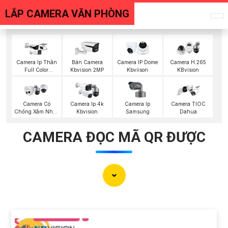
LẮP CAMERA VĂN PHÒNG
Camera Ip Thân
Bán Camera
Camera IP Dome
Camera H.265
Full Color
Kbvision 2MP
Kbviison
KBvision
Kbvision
Camera Ip
Camera Có
Camera Ip 4k
Camera TIOC
Samsung
Chống Xâm Nhập
Kbvision
Dahua
Kbvision
CAMERA ĐỌC MÃ QR ĐƯỢC