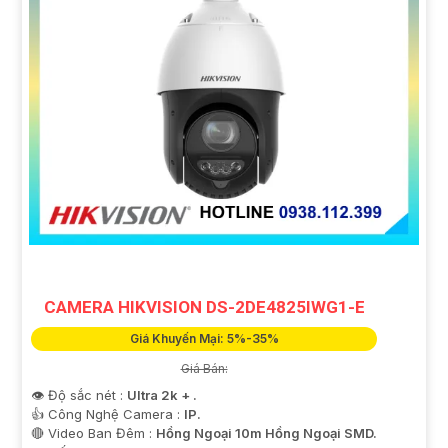
CAMERA HIKVISION DS-2DE4825IWG1-E
Giá Khuyến Mại: 5%-35%
Giá Bán:
👁 Độ sắc nét :
Ultra 2k + .
👍 Công Nghệ Camera :
IP.
🔴 Video Ban Đêm :
Hồng Ngoại 10m Hồng Ngoại SMD.