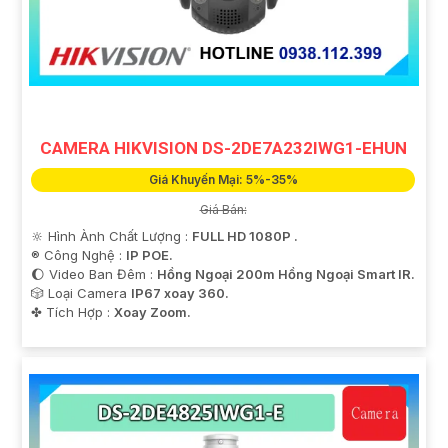
CAMERA HIKVISION DS-2DE7A232IWG1-EHUN
Giá Khuyến Mại: 5%-35%
Giá Bán:
🔆 Hình Ành Chất Lượng :
FULL HD 1080P .
®️ Công Nghệ :
IP POE.
🌔 Video Ban Đêm :
Hồng Ngoại 200m Hồng Ngoại Smart IR.
🎲 Loại Camera
IP67 xoay 360.
️✤ Tích Hợp :
Xoay Zoom.