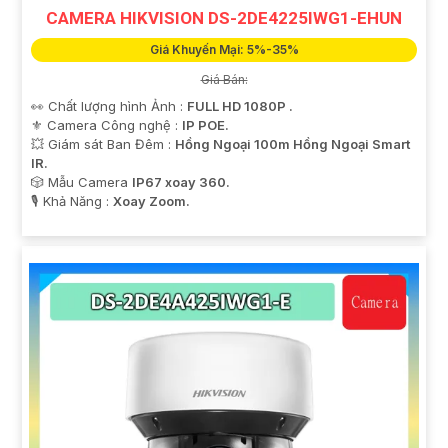
CAMERA HIKVISION DS-2DE4225IWG1-EHUN
Giá Khuyến Mại: 5%-35%
Giá Bán:
👀 Chất lượng hình Ảnh :
FULL HD 1080P .
⚜️ Camera Công nghệ :
IP POE.
💥 Giám sát Ban Đêm :
Hồng Ngoại 100m Hồng Ngoại Smart
IR.
🎲 Mẫu Camera
IP67 xoay 360.
️🎙 Khả Năng :
Xoay Zoom.