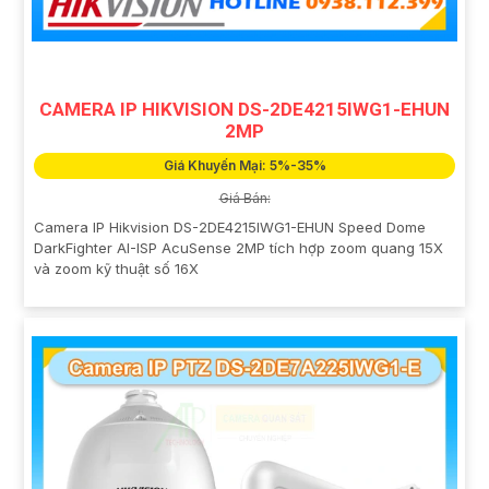
CAMERA IP HIKVISION DS-2DE4215IWG1-EHUN
2MP
Giá Khuyến Mại: 5%-35%
Giá Bán:
Camera IP Hikvision DS-2DE4215IWG1-EHUN Speed Dome
DarkFighter AI-ISP AcuSense 2MP tích hợp zoom quang 15X
và zoom kỹ thuật số 16X