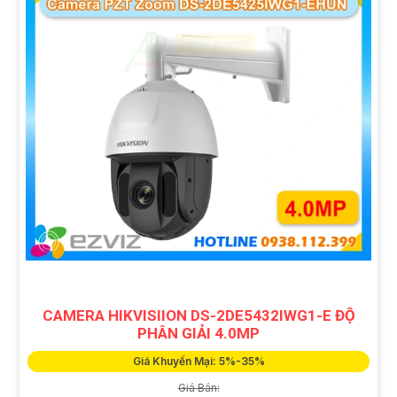
CAMERA HIKVISIION DS-2DE5432IWG1-E ĐỘ
PHÂN GIẢI 4.0MP
Giá Khuyến Mại: 5%-35%
Giá Bán: