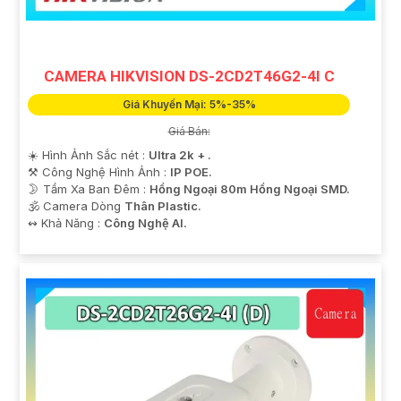
CAMERA HIKVISION DS-2CD2T46G2-4I C
Giá Khuyến Mại: 5%-35%
Giá Bán:
☀️ Hình Ảnh Sắc nét :
Ultra 2k + .
⚒ Công Nghệ Hình Ảnh :
IP POE.
🌛 Tầm Xa Ban Đêm :
Hồng Ngoại 80m Hồng Ngoại SMD.
🕉️ Camera Dòng
Thân Plastic.
️↭ Khả Năng :
Công Nghệ AI.