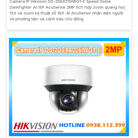
Camera IP Hikvison DS-2DE4215IWG1-E Speed Dome
DarkFighter AI-ISP AcuSense 2MP tích hợp zoom quang học
15X và zoom kỹ thuật số 16X. AI AcuSense nhận diện người
và phương tiện và cảnh báo chủ động