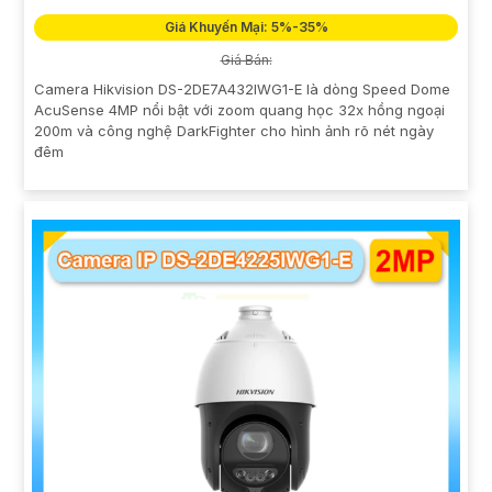
Giá Khuyến Mại: 5%-35%
Giá Bán:
Camera Hikvision DS-2DE7A432IWG1-E là dòng Speed Dome
AcuSense 4MP nổi bật với zoom quang học 32x hồng ngoại
200m và công nghệ DarkFighter cho hình ảnh rõ nét ngày
đêm