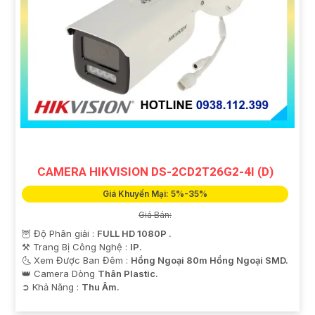
CAMERA HIKVISION DS-2CD2T26G2-4I (D)
Giá Khuyến Mại: 5%-35%
Giá Bán:
🦉 Độ Phân giải :
FULL HD 1080P .
⚒ Trang Bị Công Nghệ :
IP.
🌜 Xem Được Ban Đêm :
Hồng Ngoại 80m Hồng Ngoại SMD.
👑 Camera Dòng
Thân Plastic.
️➲ Khả Năng :
Thu Âm.