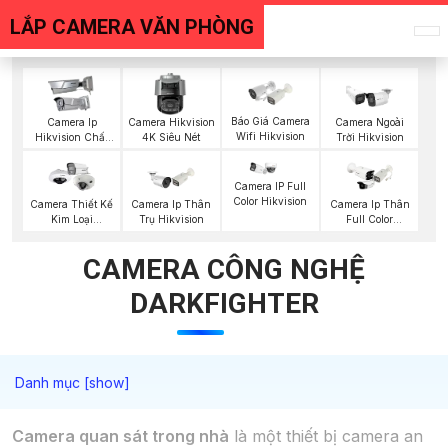
LẮP CAMERA VĂN PHÒNG
Báo Giá Camera
Camera Ip
Camera Hikvision
Camera Ngoài
Wifi Hikvision
Hikvision Chất
4K Siêu Nét
Trời Hikvision
Lượng
Camera IP Full
Color Hikvision
Camera Thiết Kế
Camera Ip Thân
Camera Ip Thân
Kim Loại
Trụ Hikvision
Full Color
Hikvision
Hikvision
CAMERA CÔNG NGHỆ
DARKFIGHTER
Camera quan sát trong nhà
là một thiết bị camera an