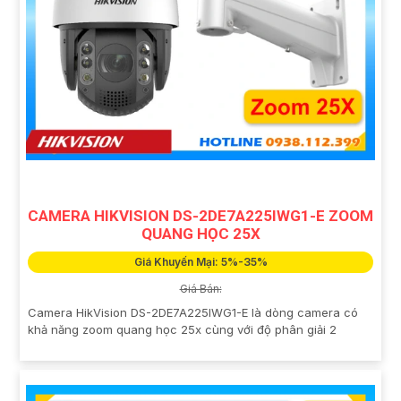
CAMERA HIKVISION DS-2DE7A225IWG1-E ZOOM
QUANG HỌC 25X
Giá Khuyến Mại: 5%-35%
Giá Bán:
Camera HikVision DS-2DE7A225IWG1-E là dòng camera có
khả năng zoom quang học 25x cùng với độ phân giải 2