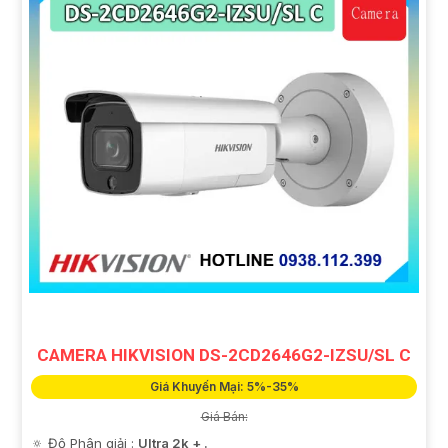
CAMERA HIKVISION DS-2CD2646G2-IZSU/SL C
Giá Khuyến Mại: 5%-35%
Giá Bán:
🔅 Độ Phân giải :
Ultra 2k + .