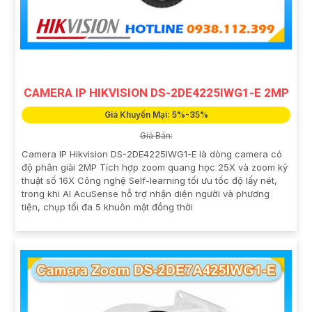
CAMERA IP HIKVISION DS-2DE4225IWG1-E 2MP
Giá Khuyến Mại: 5%-35%
Giá Bán:
Camera IP Hikvision DS-2DE4225IWG1-E là dòng camera có
độ phân giải 2MP Tích hợp zoom quang học 25X và zoom kỹ
thuật số 16X Công nghệ Self-learning tối ưu tốc độ lấy nét,
trong khi AI AcuSense hỗ trợ nhận diện người và phương
tiện, chụp tối đa 5 khuôn mặt đồng thời