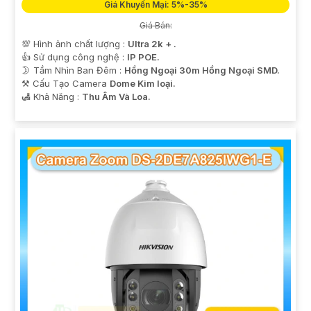
Giá Khuyến Mại: 5%-35%
Giá Bán:
💯 Hình ảnh chất lượng :
Ultra 2k + .
👍 Sử dụng công nghệ :
IP POE.
🌛 Tầm Nhìn Ban Đêm :
Hồng Ngoại 30m Hồng Ngoại SMD.
⚒ Cấu Tạo Camera
Dome Kim loại.
️🛃 Khả Năng :
Thu Âm Và Loa.