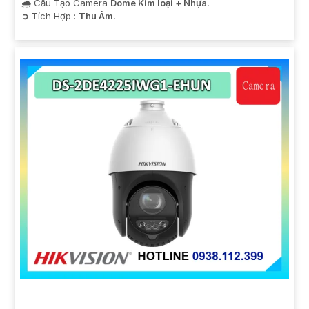
🌧️ Cấu Tạo Camera
Dome Kim loại + Nhựa.
️➲ Tích Hợp :
Thu Âm.