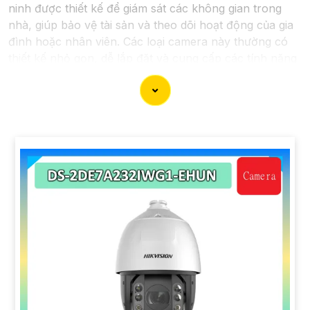
ninh được thiết kế để giám sát các không gian trong
nhà, giúp bảo vệ tài sản và theo dõi hoạt động của gia
đình hoặc nhân viên. Các loại camera này thường có
thiết kế nhỏ gọn, dễ lắp đặt và cung cấp các tính năng
hữu ích cho việc bảo vệ và giám sát. Sau đây là một
số dòng camera chính hãng chất lượng được đề xuất
cho bạn lựa chọn.
'