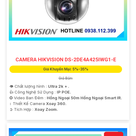
CAMERA HIKVISION DS-2DE4A425IWG1-E
Giá Khuyến Mại: 5%-35%
Giá Bán:
👁 Chất lượng hình :
Ultra 2k + .
👍 Công Nghệ Sử Dụng :
IP POE.
✪ Video Ban Đêm :
Hồng Ngoại 50m Hồng Ngoại Smart IR.
↕️ Thiết Kế Camera
Xoay 360.
️➲ Tích Hợp :
Xoay Zoom.