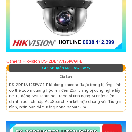
Camera Hikvision DS-2DE4A425IWG1-E
Giá Khuyến Mại: 5%-35%
Giá Bán:
DS-2DE4A425IWG1-E là dòng camera được trang bị ống kính
có thể zoom quang học lên đến 25x, trang bị công nghệ lấy
nét tự động Self-learning, trang bị tính năng Ai nhận diện
chính xác tích hợp AcuSearch khi kết hợp chung với đầu ghi
hình, nhìn ban đêm bằng hồng ngoại 50m