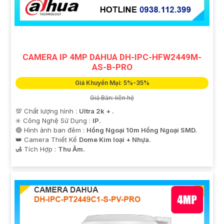
CAMERA IP 4MP DAHUA DH-IPC-HFW2449M-
AS-B-PRO
Giá Khuyến Mại: 5%-35%
'
Giá Bán: liên hệ
💯 Chất lượng hình :
Ultra 2k + .
✳️ Công Nghệ Sử Dụng :
IP.
🔴 Hình ảnh ban đêm :
Hồng Ngoại 10m Hồng Ngoại SMD.
👑 Camera Thiết Kế
Dome Kim loại + Nhựa.
️🛃 Tích Hợp :
Thu Âm.