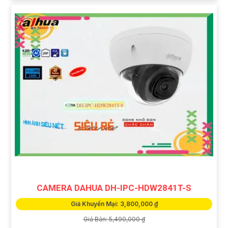
CAMERA DAHUA DH-IPC-HDW2841T-S
Giá Khuyến Mại: 3,800,000 ₫
Giá Bán: 5,490,000 ₫