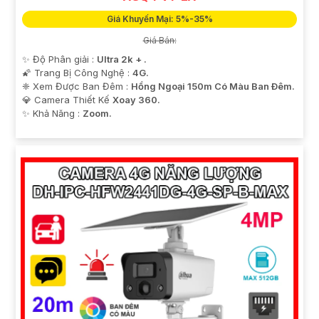
Giá Khuyến Mại: 5%-35%
Giá Bán:
✨ Độ Phân giải :
Ultra 2k + .
🌠 Trang Bị Công Nghệ :
4G.
❈ Xem Được Ban Đêm :
Hồng Ngoại 150m Có Màu Ban Ðêm.
💎 Camera Thiết Kế
Xoay 360.
️✨ Khả Năng :
Zoom.