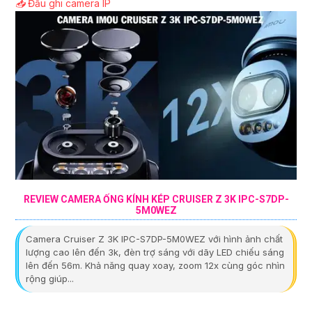
📥
Đầu ghi camera IP
REVIEW CAMERA ỐNG KÍNH KÉP CRUISER Z 3K IPC-S7DP-
5M0WEZ
Camera Cruiser Z 3K IPC-S7DP-5M0WEZ với hình ảnh chất
lượng cao lên đến 3k, đèn trợ sáng với dãy LED chiếu sáng
lên đến 56m. Khả năng quay xoay, zoom 12x cùng góc nhìn
rộng giúp...