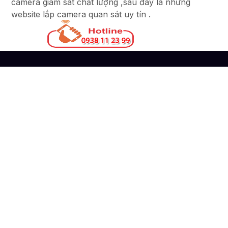
camera giám sát chất lượng ,sau đây là những
website lắp camera quan sát uy tín .
Liên Hệ
CÔNG TY TNHH TM-DV ĐẦU TƯ AN THÀNH
PHÁT
Đơn vị thi công lắp đặt hệ thống camera quan sát
chuyên nghiệp
51 Lũy Bán Bích, Phường Phú Thạnh, TP. Hồ
Chí Minh
0938112399