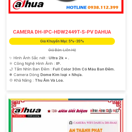
CAMERA DH-IPC-HDW2449T-S-PV DAHUA
Giá Khuyến Mại: 5%-35%
Giá Bán: Liên Hệ
✨ Hình Ảnh Sắc nét :
Ultra 2k + .
⚛️ Công Nghệ Hình Ảnh :
IP.
🌙 Tầm Nhìn Ban Đêm :
Full Color 30m Có Màu Ban Ðêm.
❄ Camera Dòng
Dome Kim loại + Nhựa.
️💠 Khả Năng :
Thu Âm Và Loa.