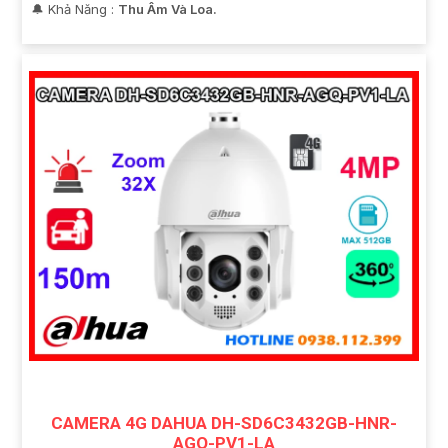
️🔔 Khả Năng :
Thu Âm Và Loa.
CAMERA 4G DAHUA DH-SD6C3432GB-HNR-
AGQ-PV1-LA