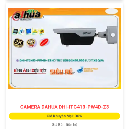
CAMERA DAHUA DHI-ITC413-PW4D-Z3
Giá Khuyến Mại: 30%
Giá Bán: liên hệ