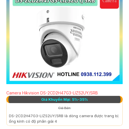
Camera Hikvision DS-2CD2H47G3-LIZS2UY/SRB
Giá Khuyến Mại: 5%-35%
Giá Bán:
DS-2CD2H47G3-LIZS2UY/SRB là dòng camera được trang bị
ống kính có độ phân giải 4