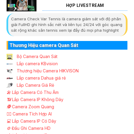
HỢP LIVESTREAM
Camera Check Var Tennis là camera giám sát với độ phân
giải FullHD ghi hình sắc nét và liên tục 24/24 với góc quang
sát rộng khác sân tennis xem lại đầy đủ mọi pha highlight
Thương Hiệu camera Quan Sát
Bộ Camera Quan Sát
Lắp camera KBvision
Thương hiệu Camera HIKVISON
Lắp camera Dahua giá rẻ
Lắp Camera Giá Rẻ
️🎤️
Lắp Camera Có Thu Âm
📶
Lắp Camera IP Không Dây
🕵️
Camera Zoom Quang
🧛‍♀️
Camera Tích Hợp AI
💻
Lắp Camera IP Có Dây
⚙️
Đầu Ghi Camera HD