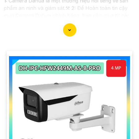
1:
Camera Dahua là một thương hiệu nổi tiếng về sản
phẩm an ninh và giám sát.⚒
2:
Để Hoàn toàn tin cậy
mua Camera Dahua chính hãng, bạn nên mua từ các
cửa hàng uy tín hoặc các đại lý chính thức của
Dahua.☄️
3:
Mức giá của Camera Dahua có thể thay đổi
tùy vào model và chức năng của camera. Bạn nên tìm
hiểu kỹ trước khi đầu tư.🎖️
4:
Chất lượng của Camera
Dahua được đánh giá cao với độ phân giải cao, tính
năng thông minh và độ tin cậy.💖
5:
Nếu bạn muốn tìm
camera Dahua giá rẻ, bạn có thể tham khảo trên các
website thương mại điện tử hoặc tại các cửa hàng điện
tử.
Hy vọng rằng những thông tin trên sẽ giúp bạn chọn
lựa được Camera Dahua chính hãng, giá rẻ và chất
lượng. Nếu bạn có thêm câu hỏi hoặc cần tư vấn thêm,
đừng ngần ngại để lại Cung cấp cho công trình biết.