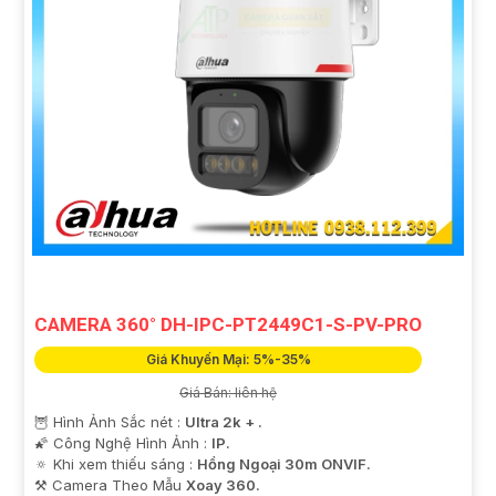
CAMERA 360° DH-IPC-PT2449C1-S-PV-PRO
Giá Khuyến Mại: 5%-35%
Giá Bán: liên hệ
🦉 Hình Ảnh Sắc nét :
Ultra 2k + .
🌠 Công Nghệ Hình Ảnh :
IP.
🔅 Khi xem thiếu sáng :
Hồng Ngoại 30m ONVIF.
⚒ Camera Theo Mẫu
Xoay 360.