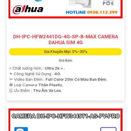
DH-IPC-HFW2441DG-4G-SP-B-MAX CAMERA
DAHUA SIM 4G
Giá Khuyến Mại: 5%-35%
Giá Bán:
️⚡ Chất lượng hình :
Ultra 2k + .
⚜️ Công Nghệ Sử Dụng :
4G.
🔦 Video Ban Đêm :
Full Color 20m Có Màu Ban Ðêm.
🕸️ Loại Camera
Thân Plastic.
️🆑 Ưu Điểm :
Thu Âm Và Loa.