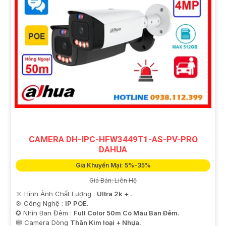
CAMERA DH-IPC-HFW3449T1-AS-PV-PRO
DAHUA
Giá Khuyến Mại: 5%-35%
Giá Bán: Liên Hệ
🔆 Hình Ành Chất Lượng :
Ultra 2k + .
⚙ Công Nghệ :
IP POE.
✪ Nhìn Ban Đêm :
Full Color 50m Có Màu Ban Ðêm.
🕸️ Camera Dòng
Thân Kim loại + Nhựa.