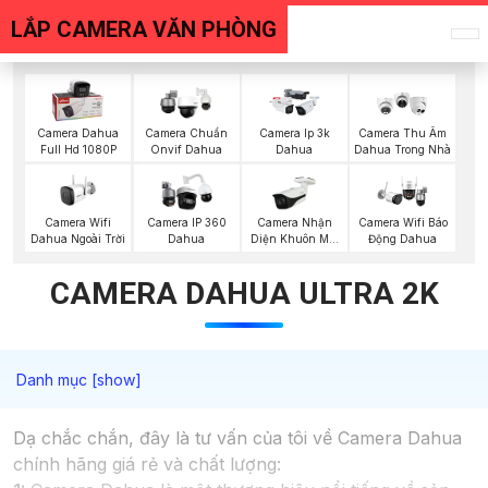
LẮP CAMERA VĂN PHÒNG
Camera Dahua
Camera Chuẩn
Camera Ip 3k
Camera Thu Âm
Full Hd 1080P
Onvif Dahua
Dahua
Dahua Trong Nhà
Camera Wifi
Camera Nhận
Camera IP 360
Camera Wifi Báo
Dahua Ngoài Trời
Diện Khuôn Mặt
Dahua
Động Dahua
Dahua
CAMERA DAHUA ULTRA 2K
Dạ chắc chắn, đây là tư vấn của tôi về Camera Dahua
chính hãng giá rẻ và chất lượng: