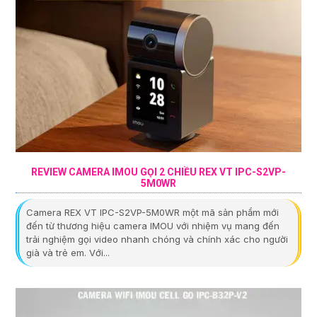
REVIEW CAMERA IMOU GỌI 2 CHIỀU REX VT IPC-S2VP-
5M0WR
Camera REX VT IPC-S2VP-5M0WR một mã sản phẩm mới
đến từ thương hiệu camera IMOU với nhiệm vụ mang đến
trải nghiệm gọi video nhanh chóng và chính xác cho người
già và trẻ em. Với...