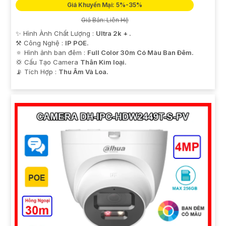
Giá Khuyến Mại: 5%-35%
Giá Bán: Liên Hệ
✨ Hình Ành Chất Lượng :
Ultra 2k + .
⚒ Công Nghệ :
IP POE.
🔅 Hình ảnh ban đêm :
Full Color 30m Có Màu Ban Ðêm.
💢 Cấu Tạo Camera
Thân Kim loại.
️📡 Tích Hợp :
Thu Âm Và Loa.