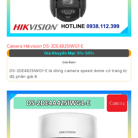
Camera Hikvision DS-2DE4825IWG1-E
Giá Khuyến Mại: 5%-35%
Giá Bán:
DS-2DE4825IWG1-E là dòng camera speed dome có trang bị
độ phân giải 8