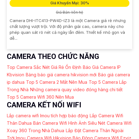
Giá Khuyến Mại: 30%
Giá Bán: liên hệ
Camera DHI-ITC413-PW4D-IZ3 là một Camera giá rẻ nhưng
chất lượng vượt trội. Với độ phân giải cao, camera này cho
phép quan sát rõ nét cả ngày lẫn đêm. Thiết kế nhỏ gọn và
dễ...
CAMERA THEO CHỨC NĂNG
Top Camera Sắc Nét Giá Rẻ Ổn Định
Báo Giá Camera IP
Kbvision
Bảng báo giá camera hikvision mới
Báo giá camera
ip dahua
Top 5 Camera 2 Mắt Nên Mua
Top 5 Camera Lắp
Trong Nhà
Những camera quay video đóng hàng chi tiết
Top 5 Camera Wifi 360 Nên Mua
CAMERA KẾT NỐI WIFI
Lắp camera wifi Imou tích hợp báo động
Lắp Camera Wifi
Thân Dahua
Bán Camera Wifi Hình Ảnh Siêu Nét
Camera Wifi
Xoay 360 Trong Nhà Dahua
Lắp Đặt Camera Thân Ngoài
Trời Imou
Camera Wifi Hikvision Báo Động
Camera Wifi Ezviz