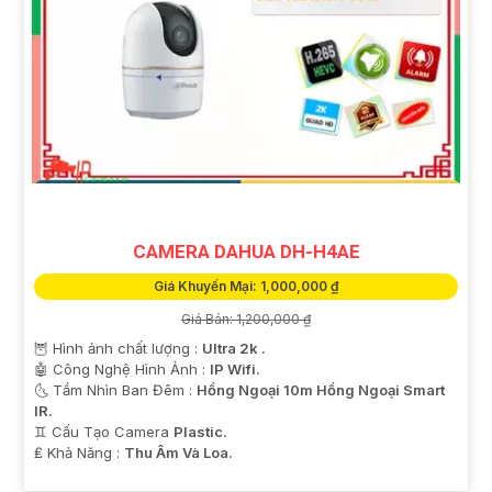
CAMERA DAHUA DH-H4AE
Giá Khuyến Mại: 1,000,000 ₫
Giá Bán: 1,200,000 ₫
🦉 Hình ảnh chất lượng :
Ultra 2k .
🤖️ Công Nghệ Hình Ảnh :
IP Wifi.
🌜 Tầm Nhìn Ban Đêm :
Hồng Ngoại 10m Hồng Ngoại Smart
IR.
♊ Cấu Tạo Camera
Plastic.
️₤ Khả Năng :
Thu Âm Và Loa.