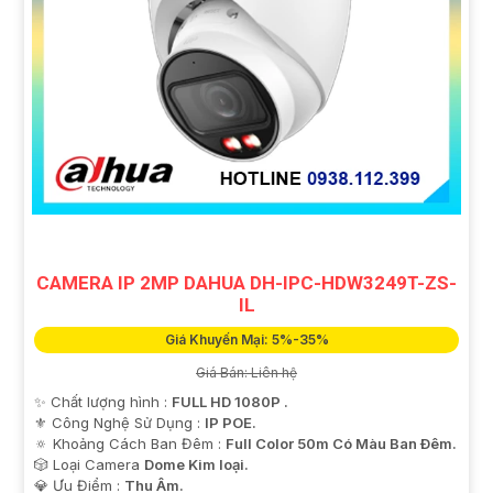
CAMERA IP 2MP DAHUA DH-IPC-HDW3249T-ZS-
IL
Giá Khuyến Mại: 5%-35%
Giá Bán: Liên hệ
✨ Chất lượng hình :
FULL HD 1080P .
⚜️ Công Nghệ Sử Dụng :
IP POE.
🔅 Khoảng Cách Ban Đêm :
Full Color 50m Có Màu Ban Ðêm.
🎲 Loại Camera
Dome Kim loại.
️💎 Ưu Điểm :
Thu Âm.