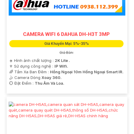
CAMERA WIFI 6 DAHUA DH-H3T 3MP
Giá Khuyến Mại: 5%-35%
Giá Bán:
☀️ Hình ảnh chất lượng :
2K Lite .
⚜️ Sử dụng công nghệ :
IP Wifi.
🌈 Tầm Xa Ban Đêm :
Hồng Ngoại 10m Hồng Ngoại Smart IR.
🤹 Camera Dòng
Xoay 360.
️💮 Đặt Điểm :
Thu Âm Và Loa.