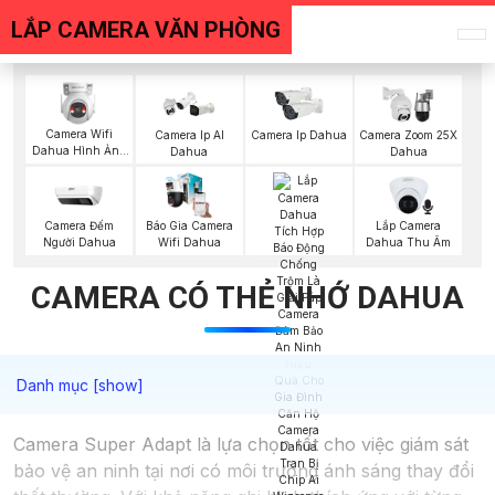
LẮP CAMERA VĂN PHÒNG
Camera Wifi
Camera Ip AI
Camera Ip Dahua
Camera Zoom 25X
Dahua Hình Ảnh
Dahua
Dahua
3K
Camera Đếm
Báo Gia Camera
Lắp Camera
Người Dahua
Wifi Dahua
Dahua Thu Âm
CAMERA CÓ THẺ NHỚ DAHUA
Camera Super Adapt là lựa chọn tốt cho việc giám sát
bảo vệ an ninh tại nơi có môi trường ánh sáng thay đổi