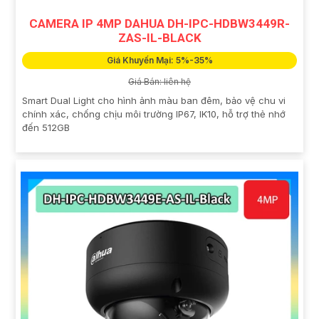
CAMERA IP 4MP DAHUA DH-IPC-HDBW3449R-
ZAS-IL-BLACK
Giá Khuyến Mại: 5%-35%
Giá Bán: liên hệ
Smart Dual Light cho hình ảnh màu ban đêm, bảo vệ chu vi
chính xác, chống chịu môi trường IP67, IK10, hỗ trợ thẻ nhớ
đến 512GB