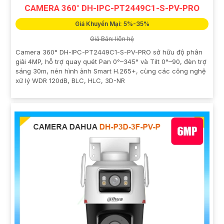
CAMERA 360° DH-IPC-PT2449C1-S-PV-PRO
Giá Khuyến Mại: 5%-35%
Giá Bán: liên hệ
Camera 360° DH-IPC-PT2449C1-S-PV-PRO sở hữu độ phân
giải 4MP, hỗ trợ quay quét Pan 0°–345° và Tilt 0°–90, đèn trợ
sáng 30m, nén hình ảnh Smart H.265+, cùng các công nghệ
xử lý WDR 120dB, BLC, HLC, 3D-NR