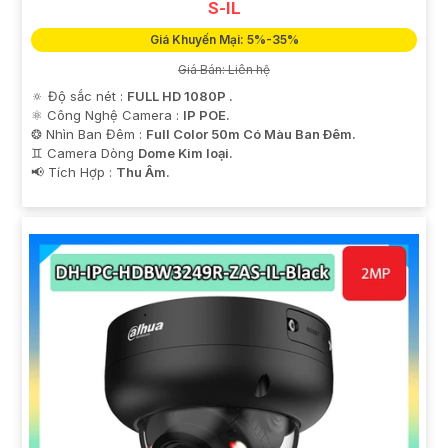
S-IL
Giá Khuyến Mại: 5%-35%
Giá Bán: Liên hệ
🔅 Độ sắc nét :
FULL HD 1080P .
⚛️ Công Nghệ Camera :
IP POE.
❂ Nhìn Ban Đêm :
Full Color 50m Có Màu Ban Ðêm.
♊ Camera Dòng
Dome Kim loại.
️📢 Tích Hợp :
Thu Âm.