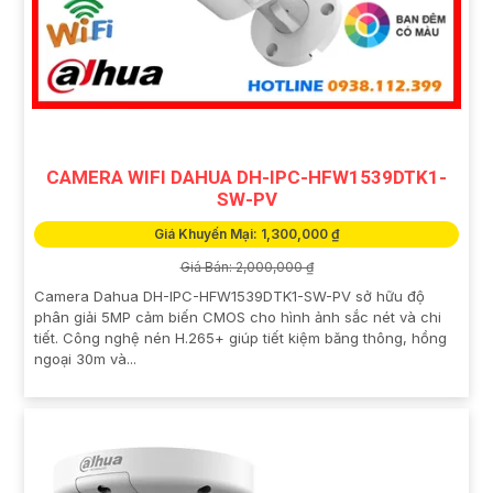
CAMERA WIFI DAHUA DH-IPC-HFW1539DTK1-
SW-PV
Giá Khuyến Mại: 1,300,000 ₫
Giá Bán: 2,000,000 ₫
Camera Dahua DH-IPC-HFW1539DTK1-SW-PV sở hữu độ
phân giải 5MP cảm biến CMOS cho hình ảnh sắc nét và chi
tiết. Công nghệ nén H.265+ giúp tiết kiệm băng thông, hồng
ngoại 30m và...