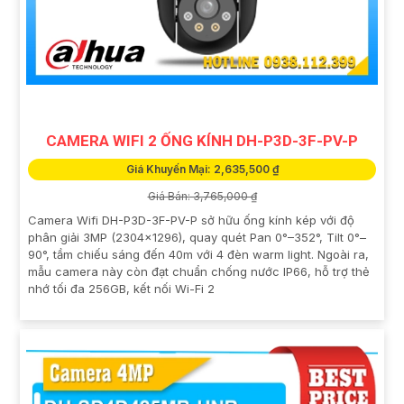
CAMERA WIFI 2 ỐNG KÍNH DH-P3D-3F-PV-P
Giá Khuyến Mại: 2,635,500 ₫
Giá Bán: 3,765,000 ₫
Camera Wifi DH-P3D-3F-PV-P sở hữu ống kính kép với độ
phân giải 3MP (2304x1296), quay quét Pan 0°–352°, Tilt 0°–
90°, tầm chiếu sáng đến 40m với 4 đèn warm light. Ngoài ra,
mẫu camera này còn đạt chuẩn chống nước IP66, hỗ trợ thẻ
nhớ tối đa 256GB, kết nối Wi-Fi 2