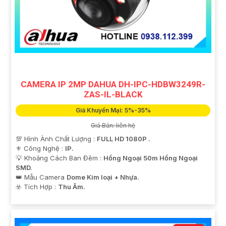
CAMERA IP 2MP DAHUA DH-IPC-HDBW3249R-
ZAS-IL-BLACK
Giá Khuyến Mại: 5%-35%
Giá Bán: liên hệ
💯 Hình Ành Chất Lượng :
FULL HD 1080P .
⚜️ Công Nghệ :
IP.
💡 Khoảng Cách Ban Đêm :
Hồng Ngoại 50m Hồng Ngoại
SMD.
👑 Mẫu Camera
Dome Kim loại + Nhựa.
️☣️ Tích Hợp :
Thu Âm.