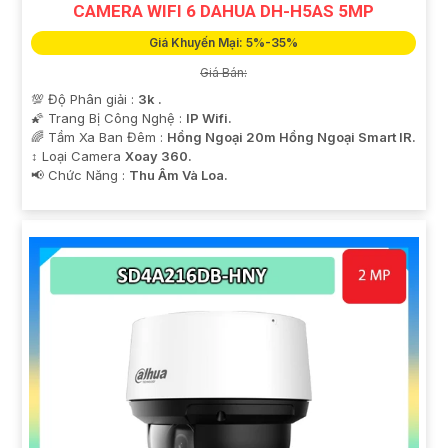
CAMERA WIFI 6 DAHUA DH-H5AS 5MP
Giá Khuyến Mại: 5%-35%
Giá Bán:
💯 Độ Phân giải :
3k .
🌠 Trang Bị Công Nghệ :
IP Wifi.
🌈 Tầm Xa Ban Đêm :
Hồng Ngoại 20m Hồng Ngoại Smart IR.
↕️ Loại Camera
Xoay 360.
️📢 Chức Năng :
Thu Âm Và Loa.