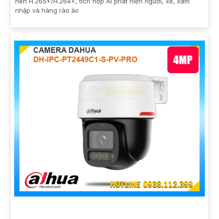
nén H.265+/H.264+, tích hợp AI phát hiện người, xe, xâm
nhập và hàng rào ảo