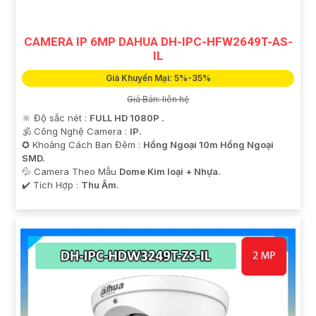
CAMERA IP 6MP DAHUA DH-IPC-HFW2649T-AS-
IL
Giá Khuyến Mại: 5%-35%
Giá Bán: liên hệ
🔆 Độ sắc nét :
FULL HD 1080P .
🕉️ Công Nghệ Camera :
IP.
✪ Khoảng Cách Ban Đêm :
Hồng Ngoại 10m Hồng Ngoại
SMD.
💦 Camera Theo Mẫu
Dome Kim loại + Nhựa.
️✔️ Tích Hợp :
Thu Âm.