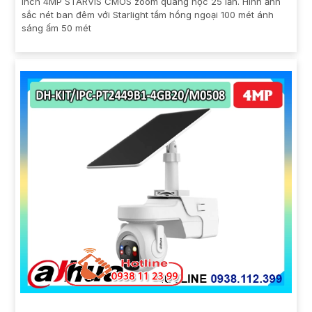
inch 4MP STARVIS CMOS zoom quang học 25 lần. Hình ảnh
sắc nét ban đêm với Starlight tầm hồng ngoại 100 mét ánh
sáng ấm 50 mét