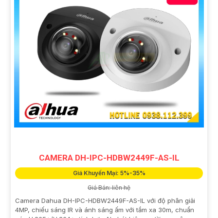
CAMERA DH-IPC-HDBW2449F-AS-IL
Giá Khuyến Mại: 5%-35%
Giá Bán: liên hệ
Camera Dahua DH-IPC-HDBW2449F-AS-IL với độ phân giải
4MP, chiếu sáng IR và ánh sáng ấm với tầm xa 30m, chuẩn