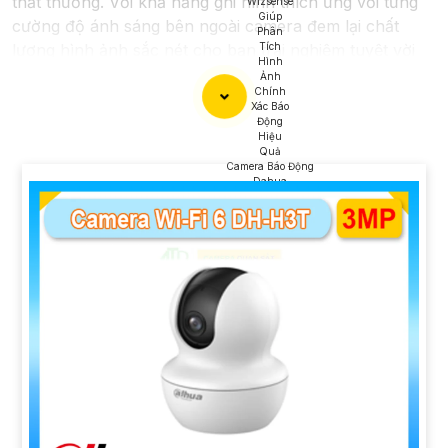
thất thường. Với khả năng ghi hình thích ứng với từng
cường độ ánh sáng bên ngoài camera đem lại chất
lượng hình ảnh sắc nét cho bạn trải nghiệm tuyệt vời
nhất
Camera Báo Động
Dahua
'