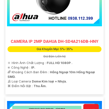
CAMERA IP 2MP DAHUA DH-SD4A216DB-HNY
Giá Khuyến Mại: 5%-35%
Giá Bán: Liên hệ
🔆 Hình Ành Chất Lượng :
FULL HD 1080P .
✳️ Công Nghệ :
IP.
🌈 Khoảng Cách Ban Đêm :
Hồng Ngoại 10m Hồng Ngoại
SMD.
🕉️ Loại Camera
Dome Kim loại + Nhựa.
️⌘ Điểm Nỗi Bật :
Thu Âm.