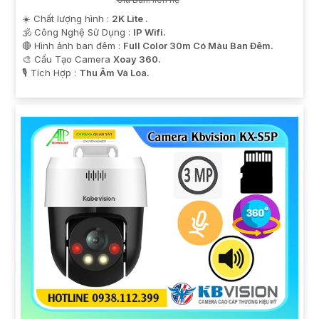
☀️ Chất lượng hình :
2K Lite .
🕉️ Công Nghệ Sử Dụng :
IP Wifi.
🔴 Hình ảnh ban đêm :
Full Color 30m Có Màu Ban Ðêm.
🎨 Cấu Tạo Camera
Xoay 360.
️🎙 Tích Hợp :
Thu Âm Và Loa.