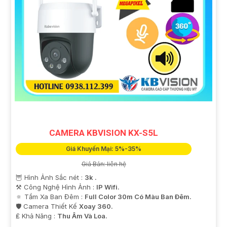
CAMERA KBVISION KX-S5L
Giá Khuyến Mại: 5%-35%
Giá Bán: liên hệ
🦉 Hình Ảnh Sắc nét :
3k .
⚒ Công Nghệ Hình Ảnh :
IP Wifi.
🔅 Tầm Xa Ban Đêm :
Full Color 30m Có Màu Ban Ðêm.
🛡 Camera Thiết Kế
Xoay 360.
️₤ Khả Năng :
Thu Âm Và Loa.