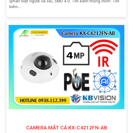
(phân biệt người và xe), SMD 4.0. Tìm kiếm thông minh: Tìm
kiếm...
CAMERA MẮT CÁ KX-C4212FN-AB