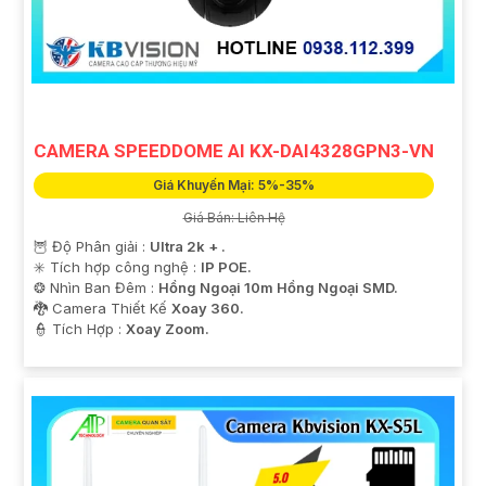
CAMERA SPEEDDOME AI KX-DAI4328GPN3-VN
Giá Khuyến Mại: 5%-35%
Giá Bán: Liên Hệ
🦉 Độ Phân giải :
Ultra 2k + .
✳️ Tích hợp công nghệ :
IP POE.
❂ Nhìn Ban Đêm :
Hồng Ngoại 10m Hồng Ngoại SMD.
🐉️ Camera Thiết Kế
Xoay 360.
️👮 Tích Hợp :
Xoay Zoom.