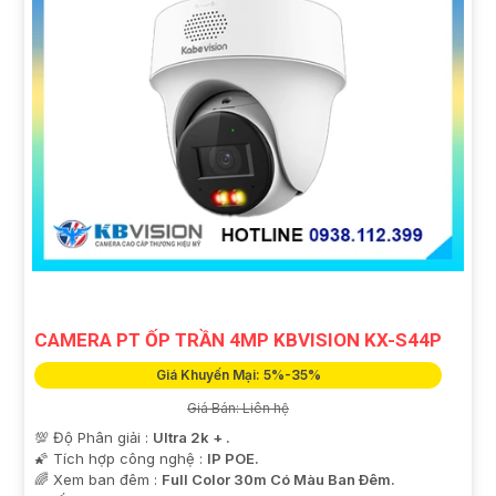
CAMERA PT ỐP TRẦN 4MP KBVISION KX-S44P
Giá Khuyến Mại: 5%-35%
Giá Bán: Liên hệ
💯 Độ Phân giải :
Ultra 2k + .
🌠 Tích hợp công nghệ :
IP POE.
🌈 Xem ban đêm :
Full Color 30m Có Màu Ban Ðêm.