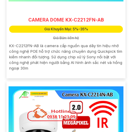
CAMERA DOME KX-C2212FN-AB
Giá Khuyến Mại: 5%-35%
Giá Bán: liên hệ
KX-C2212FN-AB là camera cấp nguồn qua dây tín hiệu nhờ
công nghệ POE hỗ trợ chức năng chuyên dụng Quickpick tìm
kiếm nhanh đối tượng. Sử dụng chip xử lý Sony nổi bật với
công nghệ phát hiện người bằng AI hình ảnh sắc nét và hồng
ngoại 30m