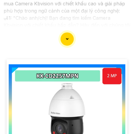
mua Camera Kbvision với chiết khấu cao và giải pháp
phù hợp trong ngữ cảnh của một đại lý công nghệ:
🛃
1:
"Chào anh/chị! Bạn đang tìm kiếm Camera
Kbvision với chiết khấu hấp dẫn? Hãy đến với chúng tôi
để nhận ưu đãi đặc biệt và được tư vấn về giải pháp
chính xác nhất cho nhu cầu an ninh của bạn!"
️🏅️
2:
"Bạn muốn mua Camera Kbvision với giá ưu đãi
và giải pháp phù hợp? Liên hệ ngay với chúng tôi để
được hỗ trợ tốt nhất từ đội ngũ chuyên gia có kinh
nghiệm!"
️🥈
3:
"Chúng tôi cam kết cung cấp Camera Kbvision
chính hãng với chiết khấu cao nhất trên thị trường.
Hãy đến với chúng tôi để trải nghiệm dịch vụ tốt nhất
và nhận được sự tư vấn chuyên nghiệp về giải pháp an
ninh cần thiết!"
Hy vọng những câu giới thiệu trên sẽ giúp bạn thành
công trong việc tiếp cận khách hàng và tăng cơ hội
bán hàng của bạn. Nếu có bất kỳ yêu cầu hay câu hỏi
nào khác, bạn có thể chia sẻ để tôi hỗ trợ bạn tốt hơn!