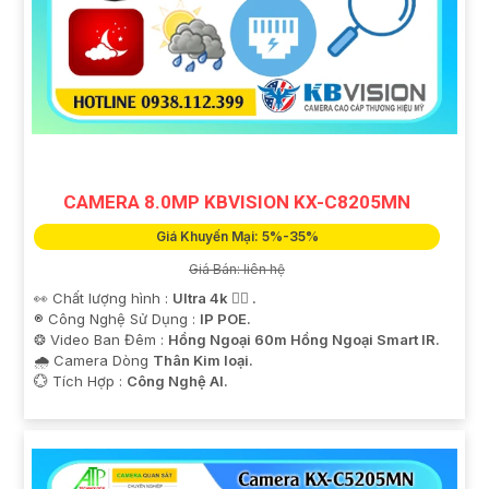
CAMERA 8.0MP KBVISION KX-C8205MN
Giá Khuyến Mại: 5%-35%
Giá Bán: liên hệ
👀 Chất lượng hình :
Ultra 4k 👍🏾 .
®️ Công Nghệ Sử Dụng :
IP POE.
❂ Video Ban Đêm :
Hồng Ngoại 60m Hồng Ngoại Smart IR.
🌧️ Camera Dòng
Thân Kim loại.
️💮 Tích Hợp :
Công Nghệ AI.