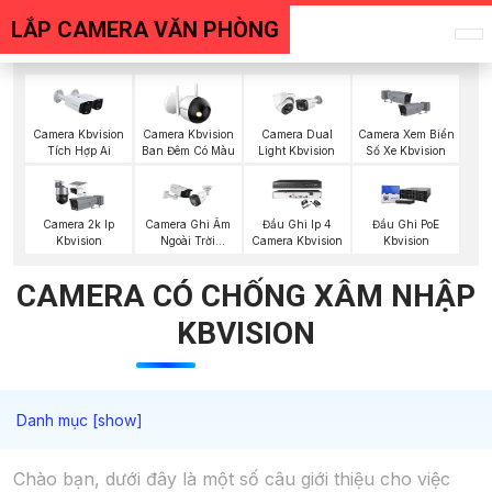
LẮP CAMERA VĂN PHÒNG
Camera Kbvision
Camera Kbvision
Camera Dual
Camera Xem Biển
Tích Hợp Ai
Ban Đêm Có Màu
Light Kbvision
Số Xe Kbvision
Camera 2k Ip
Camera Ghi Âm
Đầu Ghi Ip 4
Đầu Ghi PoE
Kbvision
Ngoài Trời
Camera Kbvision
Kbvision
Kbvision
CAMERA CÓ CHỐNG XÂM NHẬP
KBVISION
Chào bạn, dưới đây là một số câu giới thiệu cho việc