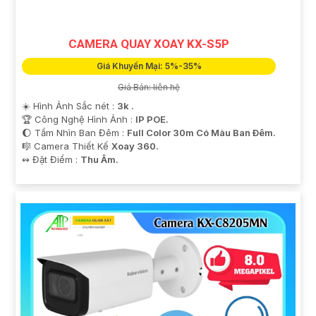
CAMERA QUAY XOAY KX-S5P
Giá Khuyến Mại: 5%-35%
Giá Bán: liên hệ
☀️ Hình Ảnh Sắc nét :
3k .
🏆 Công Nghệ Hình Ảnh :
IP POE.
🌔 Tầm Nhìn Ban Đêm :
Full Color 30m Có Màu Ban Ðêm.
🎼️ Camera Thiết Kế
Xoay 360.
️↭ Đặt Điểm :
Thu Âm.