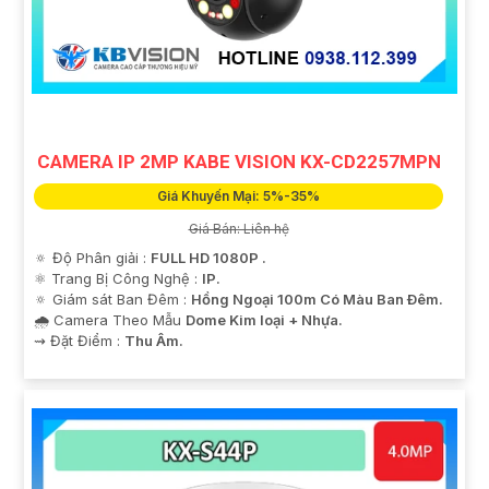
CAMERA IP 2MP KABE VISION KX-CD2257MPN
Giá Khuyến Mại: 5%-35%
Giá Bán: Liên hệ
🔅 Độ Phân giải :
FULL HD 1080P .
'
⚛️ Trang Bị Công Nghệ :
IP.
🔅 Giám sát Ban Đêm :
Hồng Ngoại 100m Có Màu Ban Ðêm.
🌧️ Camera Theo Mẫu
Dome Kim loại + Nhựa.
️⇝ Đặt Điểm :
Thu Âm.