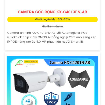
CAMERA GỐC RỘNG KX-C4013FN-AB
Giá Khuyến Mại: 5%-35%
Giá Bán: liên hệ
Camera an ninh KX-C4013FN-AB với AutoRegister POE
Quickpick chip xử lý CMOS AI hồng ngoại 20m ánh sáng kép
IP POE hàng rào ảo 4.0 MP phát hiện người Smart IR