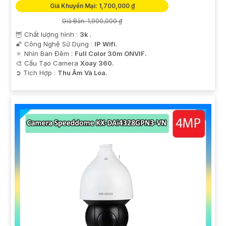
Giá Khuyến Mại: 1,700,000 ₫
Giá Bán: 1,900,000 ₫
🦉 Chất lượng hình :
3k .
🌠 Công Nghệ Sử Dụng :
IP Wifi.
🔅 Nhìn Ban Đêm :
Full Color 30m ONVIF.
🎨 Cấu Tạo Camera
Xoay 360.
️➲ Tích Hợp :
Thu Âm Và Loa.