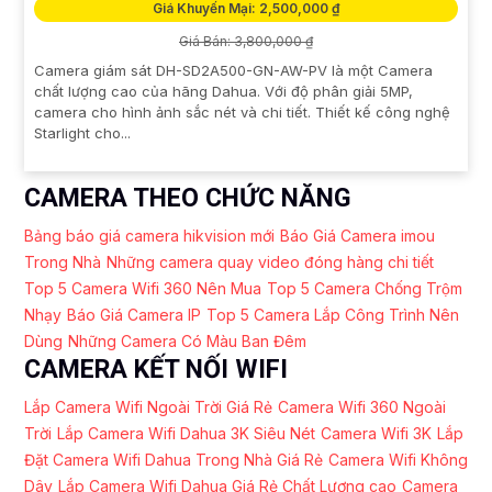
Giá Khuyến Mại: 2,500,000 ₫
Giá Bán: 3,800,000 ₫
Camera giám sát DH-SD2A500-GN-AW-PV là một Camera
chất lượng cao của hãng Dahua. Với độ phân giải 5MP,
camera cho hình ảnh sắc nét và chi tiết. Thiết kế công nghệ
Starlight cho...
CAMERA THEO CHỨC NĂNG
Bảng báo giá camera hikvision mới
Báo Giá Camera imou
Trong Nhà
Những camera quay video đóng hàng chi tiết
Top 5 Camera Wifi 360 Nên Mua
Top 5 Camera Chống Trộm
Nhạy
Báo Giá Camera IP
Top 5 Camera Lắp Công Trình Nên
Dùng
Những Camera Có Màu Ban Đêm
CAMERA KẾT NỐI WIFI
Lắp Camera Wifi Ngoài Trời Giá Rẻ
Camera Wifi 360 Ngoài
Trời
Lắp Camera Wifi Dahua 3K Siêu Nét
Camera Wifi 3K
Lắp
Đặt Camera Wifi Dahua Trong Nhà Giá Rẻ
Camera Wifi Không
Dây
Lắp Camera Wifi Dahua Giá Rẻ Chất Lượng cao
Camera