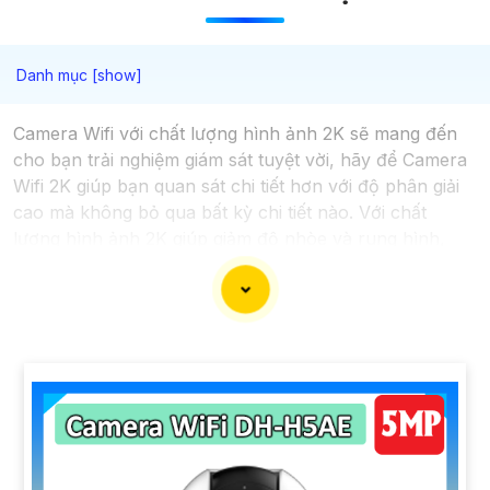
Camera Wifi với chất lượng hình ảnh 2K sẽ mang đến
cho bạn trải nghiệm giám sát tuyệt vời, hãy để Camera
Wifi 2K giúp bạn quan sát chi tiết hơn với độ phân giải
cao mà không bỏ qua bất kỳ chi tiết nào. Với chất
lượng hình ảnh 2K giúp giảm độ nhòe và rung hình,
mang lại video chất lượng cao ngay cả trong điều kiện
ánh sáng yếu. Ngoài ra, Camera wifi 2K giúp tăng khả
năng nhận diện và giám sát đối tượng tốt hơn, đảm bảo
an toàn cho không gian của bạn.