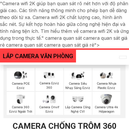
"Camera wifi 2K giúp bạn quan sát rõ nét hơn với độ phân
giải cao. Các tính năng thông minh cho phép bạn dễ dàng
theo dõi từ xa. Camera wifi 2K chất lượng cao, hình ảnh
sắc nét. Sự kết hợp hoàn hảo giữa công nghệ hiện đại và
tính năng tiện ích. Tìm hiểu thêm về camera wifi 2K và ứng
dụng trong thực tế." camera quan sát camera quan sát giá
rẻ camera quan sát camera quan sát giá rẻ">
LẮP CAMERA VĂN PHÒNG
Camera Ezviz
Camera POE
Camera Siêu
Camera Nhựa
360
Ezviz
Nhạy Sáng Ezviz
Plastic Ezviz
Camera 360
Lắp Camera Công
Camera Onvif
Camera Ultra 4k
Ezviz Ngoài Trời
Nghệ CVI
Ezviz
Hdparagon
CAMERA CHỐNG TRỘM 360