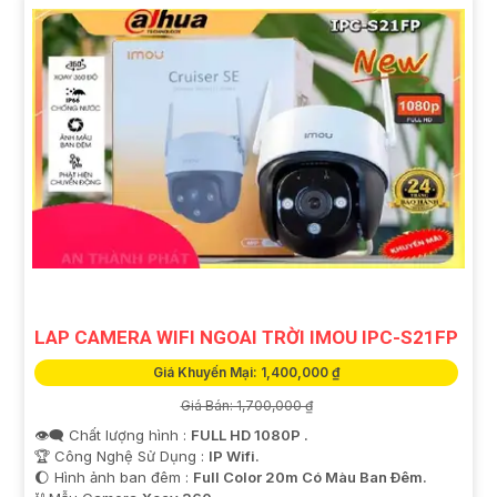
LAP CAMERA WIFI NGOAI TRỜI IMOU IPC-S21FP
Giá Khuyến Mại: 1,400,000 ₫
Giá Bán: 1,700,000 ₫
👁️‍🗨 Chất lượng hình :
FULL HD 1080P .
🏆 Công Nghệ Sử Dụng :
IP Wifi.
🌔 Hình ảnh ban đêm :
Full Color 20m Có Màu Ban Ðêm.