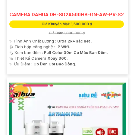
CAMERA DAHUA DH-SD2A500HB-GN-AW-PV-S2
Giá Khuyến Mại: 1,500,000 ₫
Giá Bán: 1,800,000 ₫
✨ Hình Ành Chất Lượng :
Ultra 2k+ sắc nét .
👍 Tích hợp công nghệ :
IP Wifi.
🌜 Xem ban đêm :
Full Color 30m Có Màu Ban Đêm.
🔩 Thiết Kế Camera
Xoay 360.
️✨ Ưu Điểm :
Có Đèn Còi Báo Động.