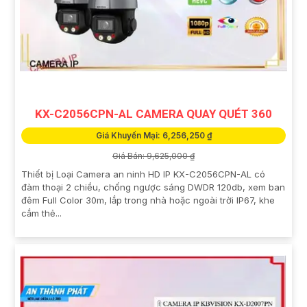
KX-C2056CPN-AL CAMERA QUAY QUÉT 360
Giá Khuyến Mại: 6,256,250 ₫
Giá Bán: 9,625,000 ₫
Thiết bị Loại Camera an ninh HD IP KX-C2056CPN-AL có
đàm thoại 2 chiều, chống ngược sáng DWDR 120db, xem ban
đêm Full Color 30m, lắp trong nhà hoặc ngoài trời IP67, khe
cắm thẻ...