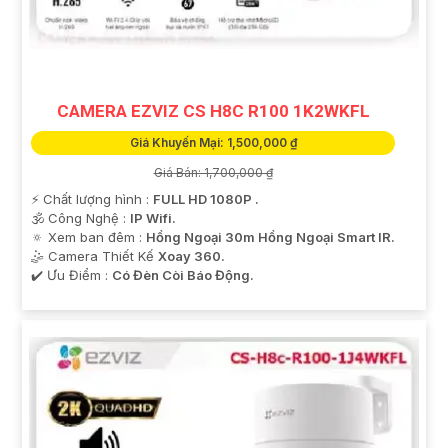
CAMERA EZVIZ CS H8C R100 1K2WKFL
Giá Khuyến Mại: 1,500,000 ₫
Giá Bán: 1,700,000 ₫
️⚡ Chất lượng hình :
FULL HD 1080P .
🕉️ Công Nghệ :
IP Wifi.
🔅 Xem ban đêm :
Hồng Ngoại 30m Hồng Ngoại Smart IR.
🤹 Camera Thiết Kế
Xoay 360.
️✔️ Ưu Điểm :
Có Đèn Còi Báo Động.