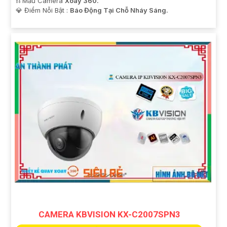
⛓ Mẫu Camera
Xoay 360.
️💎 Điểm Nỗi Bật :
Báo Động Tại Chỗ Nháy Sáng.
CAMERA KBVISION KX-C2007SPN3