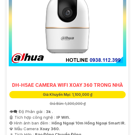
'
DH-H5AE CAMERA WIFI XOAY 360 TRONG NHÀ
Giá Khuyến Mại: 1,100,000 ₫
Giá Bán: 1,300,000 ₫
👁️‍🗨 Độ Phân giải :
3k .
🤖️ Tích hợp công nghệ :
IP Wifi.
✪ Hình ảnh ban đêm :
Hồng Ngoại 10m Hồng Ngoại Smart IR.
💎 Mẫu Camera
Xoay 360.
️📡 Tích Hợp :
Báo Động Chuyển Động.