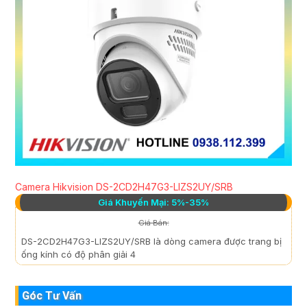
Camera Hikvision DS-2CD2H47G3-LIZS2UY/SRB
Giá Khuyến Mại: 5%-35%
Giá Bán:
DS-2CD2H47G3-LIZS2UY/SRB là dòng camera được trang bị
ống kính có độ phân giải 4
Góc Tư Vấn