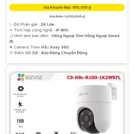
Giá Khuyến Mại: 950,000 ₫
Giá Bán: 1,200,000 ₫
✨ Độ Phân giải :
2K Lite .
⚛️ Tích hợp công nghệ :
IP Wifi.
🌙 Hình ảnh ban đêm :
Hồng Ngoại 10m Hồng Ngoại Smart
IR.
❄ Camera Theo Mẫu
Xoay 360.
️💠 Điểm Nỗi Bật :
Báo Động Chuyển Động.