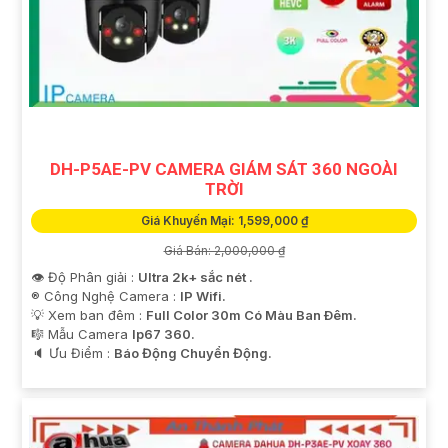
DH-P5AE-PV CAMERA GIÁM SÁT 360 NGOÀI
TRỜI
Giá Khuyến Mại: 1,599,000 ₫
Giá Bán: 2,000,000 ₫
👁 Độ Phân giải :
Ultra 2k+ sắc nét .
®️ Công Nghệ Camera :
IP Wifi.
💡 Xem ban đêm :
Full Color 30m Có Màu Ban Ðêm.
🎼️ Mẫu Camera
Ip67 360.
️🔈 Ưu Điểm :
Báo Động Chuyển Động.