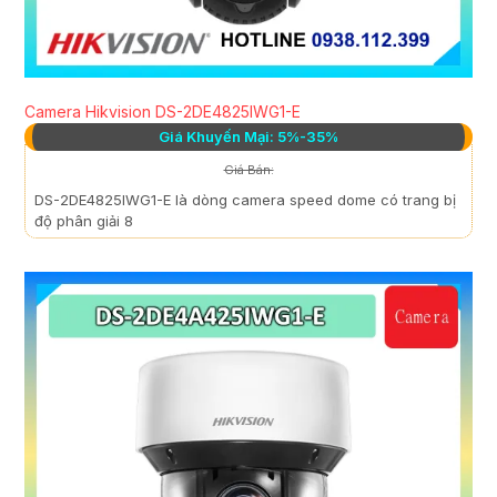
Camera Hikvision DS-2DE4825IWG1-E
Giá Khuyến Mại: 5%-35%
Giá Bán:
DS-2DE4825IWG1-E là dòng camera speed dome có trang bị
độ phân giải 8