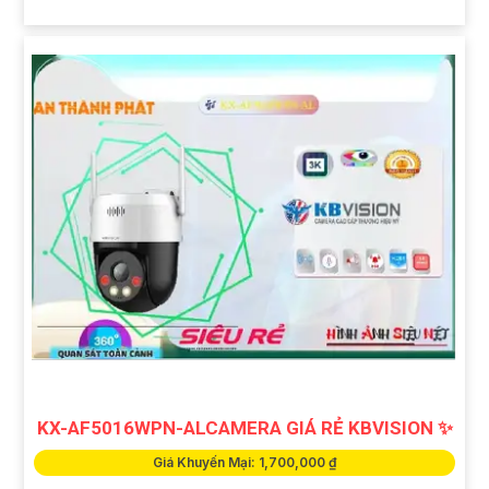
KX-AF5016WPN-ALCAMERA GIÁ RẺ KBVISION ✨
Giá Khuyến Mại: 1,700,000 ₫