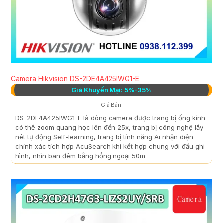
Camera Hikvision DS-2DE4A425IWG1-E
Giá Khuyến Mại: 5%-35%
Giá Bán:
DS-2DE4A425IWG1-E là dòng camera được trang bị ống kính
có thể zoom quang học lên đến 25x, trang bị công nghệ lấy
nét tự động Self-learning, trang bị tính năng Ai nhận diện
chính xác tích hợp AcuSearch khi kết hợp chung với đầu ghi
hình, nhìn ban đêm bằng hồng ngoại 50m