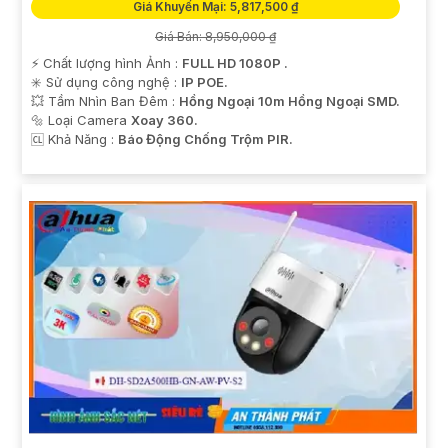
Giá Khuyến Mại: 5,817,500 ₫
Giá Bán: 8,950,000 ₫
️⚡ Chất lượng hình Ảnh :
FULL HD 1080P .
✳️ Sử dụng công nghệ :
IP POE.
💥 Tầm Nhìn Ban Đêm :
Hồng Ngoại 10m Hồng Ngoại SMD.
🔩 Loại Camera
Xoay 360.
️🆑 Khả Năng :
Báo Động Chống Trộm PIR.