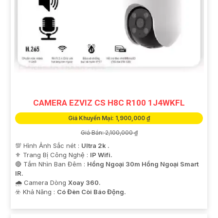
CAMERA EZVIZ CS H8C R100 1J4WKFL
Giá Khuyến Mại: 1,900,000 ₫
Giá Bán: 2,100,000 ₫
💯 Hình Ảnh Sắc nét :
Ultra 2k .
⚜️ Trang Bị Công Nghệ :
IP Wifi.
🔴 Tầm Nhìn Ban Đêm :
Hồng Ngoại 30m Hồng Ngoại Smart
IR.
🌧️ Camera Dòng
Xoay 360.
️☣️ Khả Năng :
Có Đèn Còi Báo Động.