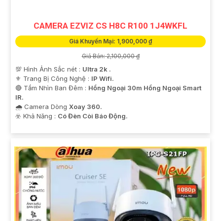
CAMERA EZVIZ CS H8C R100 1J4WKFL
Giá Khuyến Mại: 1,900,000 ₫
Giá Bán: 2,100,000 ₫
💯 Hình Ảnh Sắc nét :
Ultra 2k .
⚜️ Trang Bị Công Nghệ :
IP Wifi.
🔴 Tầm Nhìn Ban Đêm :
Hồng Ngoại 30m Hồng Ngoại Smart
IR.
🌧️ Camera Dòng
Xoay 360.
️☣️ Khả Năng :
Có Đèn Còi Báo Động.