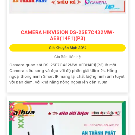
CAMERA HIKVISION DS-2SE7C432MW-
AEB(14F1)(P3)
Giá Khuyến Mại: 30%
Giá Bán: liên hệ
Camera quan sát DS-2SE7C432MW-AEB(14F1)(P3) là một
Camera siêu sáng và đẹp với độ phân giải Ultra 2k. Hồng
ngoại thông minh Smart IR mang lại chất lượng hình ảnh tuyệt
vời ban đêm, với khả năng hồng ngoại lên đến 150m