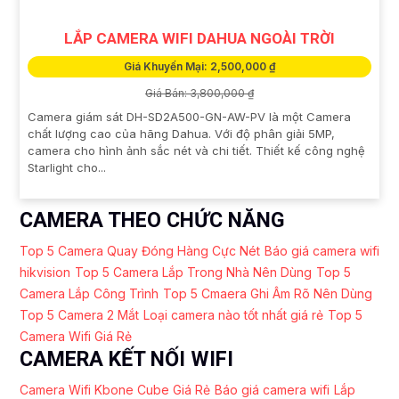
LẮP CAMERA WIFI DAHUA NGOÀI TRỜI
Giá Khuyến Mại: 2,500,000 ₫
Giá Bán: 3,800,000 ₫
Camera giám sát DH-SD2A500-GN-AW-PV là một Camera
chất lượng cao của hãng Dahua. Với độ phân giải 5MP,
camera cho hình ảnh sắc nét và chi tiết. Thiết kế công nghệ
Starlight cho...
CAMERA THEO CHỨC NĂNG
Top 5 Camera Quay Đóng Hàng Cực Nét
Báo giá camera wifi
hikvision
Top 5 Camera Lắp Trong Nhà Nên Dùng
Top 5
Camera Lắp Công Trình
Top 5 Cmaera Ghi Âm Rõ Nên Dùng
Top 5 Camera 2 Mắt
Loại camera nào tốt nhất giá rẻ
Top 5
Camera Wifi Giá Rẻ
CAMERA KẾT NỐI WIFI
Camera Wifi Kbone Cube Giá Rẻ
Báo giá camera wifi
Lắp