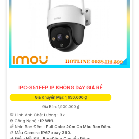
'
IPC-S51FEP IP KHÔNG DÂY GIÁ RẺ
Giá Khuyến Mại: 1,650,000 ₫
Giá Bán: 1,900,000 ₫
💯 Hình Ành Chất Lượng :
3k .
⚙ Công Nghệ :
IP Wifi.
🌈 Nhìn Ban Đêm :
Full Color 20m Có Màu Ban Ðêm.
🎨 Mẫu Camera
IP67 xoay 360.
️🛃 Điểm Nỗi Bật :
Báo Động Chuyển Động.