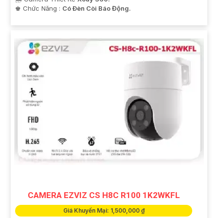
️♚ Chức Năng :
Có Ðèn Còi Báo Động.
CAMERA EZVIZ CS H8C R100 1K2WKFL
Giá Khuyến Mại: 1,500,000 ₫