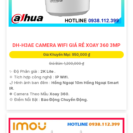
DH-H3AE CAMERA WIFI GIÁ RẺ XOAY 360 3MP
Giá Khuyến Mại: 950,000 ₫
Giá Bán: 1,200,000 ₫
✨ Độ Phân giải :
2K Lite .
⚛️ Tích hợp công nghệ :
IP Wifi.
🌙 Hình ảnh ban đêm :
Hồng Ngoại 10m Hồng Ngoại Smart
IR.
❄ Camera Theo Mẫu
Xoay 360.
️💠 Điểm Nỗi Bật :
Báo Động Chuyển Động.