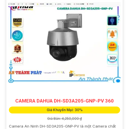
CAMERA DAHUA DH-SD3A205-GNP-PV 360
Giá Khuyến Mại: 30%
Giá Bán: 4,250,000 ₫
Camera An Ninh DH-SD3A205-GNP-PV là một Camera chất