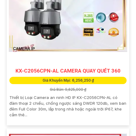
KX-C2056CPN-AL CAMERA QUAY QUÉT 360
Giá Khuyến Mại: 6,256,250 ₫
Giá Bán: 9,625,000 ₫
Thiết bị Loại Camera an ninh HD IP KX-C2056CPN-AL có
đàm thoại 2 chiều, chống ngược sáng DWDR 120db, xem ban
đêm Full Color 30m, lắp trong nhà hoặc ngoài trời IP67, khe
cắm thẻ...