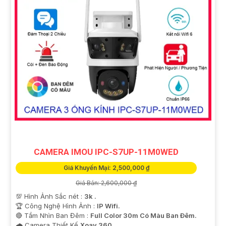
CAMERA IMOU IPC-S7UP-11M0WED
Giá Khuyến Mại: 2,500,000 ₫
Giá Bán: 2,600,000 ₫
💯 Hình Ảnh Sắc nét :
3k .
🏆 Công Nghệ Hình Ảnh :
IP Wifi.
🔴 Tầm Nhìn Ban Đêm :
Full Color 30m Có Màu Ban Ðêm.
🌧️ Camera Thiết Kế
Xoay 360.