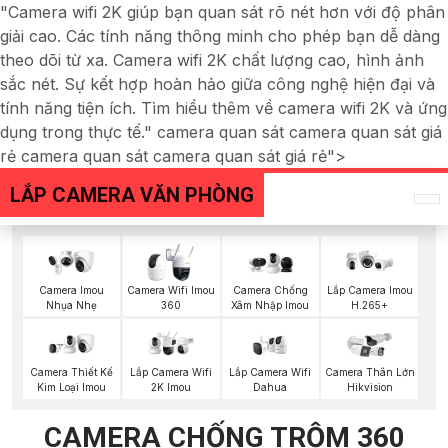
"Camera wifi 2K giúp bạn quan sát rõ nét hơn với độ phân
giải cao. Các tính năng thông minh cho phép bạn dễ dàng
theo dõi từ xa. Camera wifi 2K chất lượng cao, hình ảnh
sắc nét. Sự kết hợp hoàn hảo giữa công nghệ hiện đại và
tính năng tiện ích. Tìm hiểu thêm về camera wifi 2K và ứng
dụng trong thực tế." camera quan sát camera quan sát giá
rẻ camera quan sát camera quan sát giá rẻ">
LẮP CAMERA VĂN PHÒNG
Camera Imou
Camera Wifi Imou
Camera Chống
Lắp Camera Imou
Nhụa Nhẹ
360
Xâm Nhập Imou
H.265+
Lắp Camera Wifi
Camera Thiết Kế
Lắp Camera Wifi
Camera Thân Lớn
Dahua
Kim Loại Imou
2K Imou
Hikvision
CAMERA CHỐNG TRỘM 360