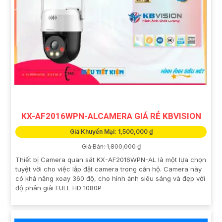
KX-AF2016WPN-ALCAMERA GIÁ RẺ KBVISION
Giá Khuyến Mại: 1,500,000 ₫
Giá Bán: 1,800,000 ₫
Thiết bị Camera quan sát KX-AF2016WPN-AL là một lựa chọn
tuyệt vời cho việc lắp đặt camera trong căn hộ. Camera này
có khả năng xoay 360 độ, cho hình ảnh siêu sáng và đẹp với
độ phân giải FULL HD 1080P