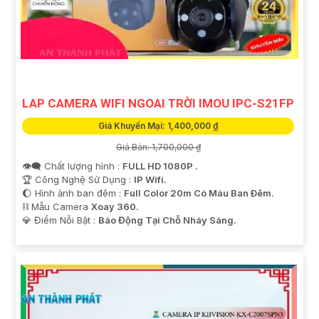
LAP CAMERA WIFI NGOAI TRỜI IMOU IPC-S21FP
Giá Khuyến Mại: 1,400,000 ₫
Giá Bán: 1,700,000 ₫
👁️‍🗨 Chất lượng hình :
FULL HD 1080P .
🏆 Công Nghệ Sử Dụng :
IP Wifi.
🌔 Hình ảnh ban đêm :
Full Color 20m Có Màu Ban Ðêm.
⛓ Mẫu Camera
Xoay 360.
️💎 Điểm Nỗi Bật :
Báo Động Tại Chỗ Nháy Sáng.