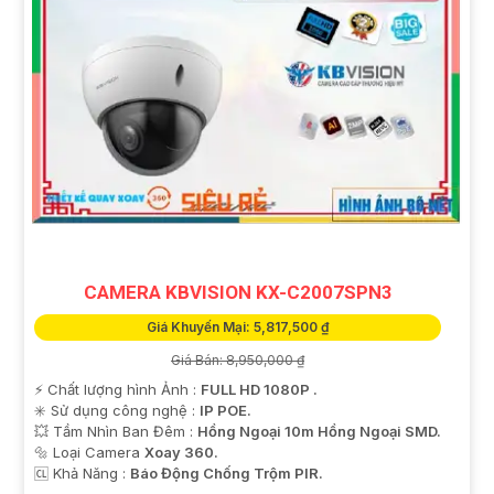
CAMERA KBVISION KX-C2007SPN3
Giá Khuyến Mại: 5,817,500 ₫
Giá Bán: 8,950,000 ₫
️⚡ Chất lượng hình Ảnh :
FULL HD 1080P .
✳️ Sử dụng công nghệ :
IP POE.
💥 Tầm Nhìn Ban Đêm :
Hồng Ngoại 10m Hồng Ngoại SMD.
🔩 Loại Camera
Xoay 360.
️🆑 Khả Năng :
Báo Động Chống Trộm PIR.