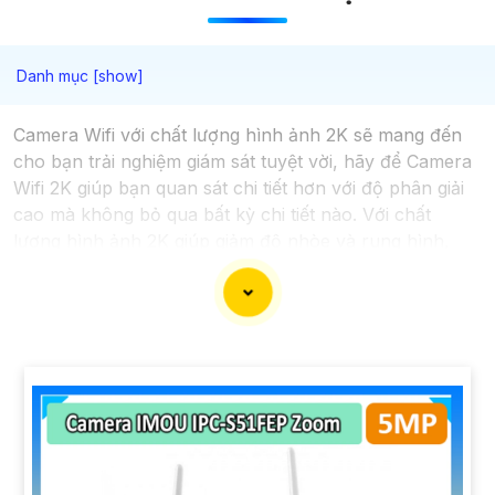
Camera Wifi với chất lượng hình ảnh 2K sẽ mang đến
cho bạn trải nghiệm giám sát tuyệt vời, hãy để Camera
Wifi 2K giúp bạn quan sát chi tiết hơn với độ phân giải
cao mà không bỏ qua bất kỳ chi tiết nào. Với chất
lượng hình ảnh 2K giúp giảm độ nhòe và rung hình,
mang lại video chất lượng cao ngay cả trong điều kiện
ánh sáng yếu. Ngoài ra, Camera wifi 2K giúp tăng khả
năng nhận diện và giám sát đối tượng tốt hơn, đảm bảo
an toàn cho không gian của bạn.