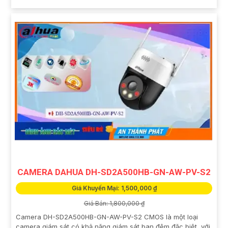
CAMERA DAHUA DH-SD2A500HB-GN-AW-PV-S2
Giá Khuyến Mại: 1,500,000 ₫
Giá Bán: 1,800,000 ₫
Camera DH-SD2A500HB-GN-AW-PV-S2 CMOS là một loại
camera giám sát có khả năng giám sát ban đêm đặc biệt, với