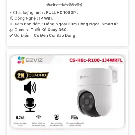
Giá Bán: 1,700,000 ₫
️⚡ Chất lượng hình :
FULL HD 1080P .
🕉️ Công Nghệ :
IP Wifi.
🔅 Xem ban đêm :
Hồng Ngoại 30m Hồng Ngoại Smart IR.
🤹 Camera Thiết Kế
Xoay 360.
️✔️ Ưu Điểm :
Có Đèn Còi Báo Động.