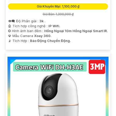
Giá Khuyến Mại: 1,100,000 ₫
Giá Bán: 1,300,000 ₫
👁️‍🗨 Độ Phân giải :
3k .
🤖️ Tích hợp công nghệ :
IP Wifi.
✪ Hình ảnh ban đêm :
Hồng Ngoại 10m Hồng Ngoại Smart IR.
💎 Mẫu Camera
Xoay 360.
️📡 Tích Hợp :
Báo Động Chuyển Động.