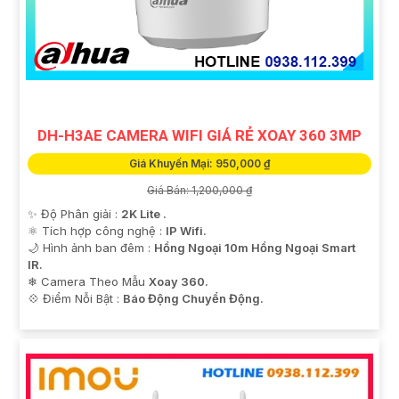
DH-H3AE CAMERA WIFI GIÁ RẺ XOAY 360 3MP
Giá Khuyến Mại: 950,000 ₫
Giá Bán: 1,200,000 ₫
✨ Độ Phân giải :
2K Lite .
⚛️ Tích hợp công nghệ :
IP Wifi.
🌙 Hình ảnh ban đêm :
Hồng Ngoại 10m Hồng Ngoại Smart
IR.
❄ Camera Theo Mẫu
Xoay 360.
️💠 Điểm Nỗi Bật :
Báo Động Chuyển Động.