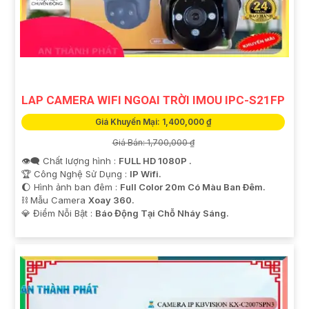
LAP CAMERA WIFI NGOAI TRỜI IMOU IPC-S21FP
Giá Khuyến Mại: 1,400,000 ₫
Giá Bán: 1,700,000 ₫
👁️‍🗨 Chất lượng hình :
FULL HD 1080P .
🏆 Công Nghệ Sử Dụng :
IP Wifi.
🌔 Hình ảnh ban đêm :
Full Color 20m Có Màu Ban Ðêm.
⛓ Mẫu Camera
Xoay 360.
️💎 Điểm Nỗi Bật :
Báo Động Tại Chỗ Nháy Sáng.