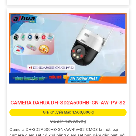
CAMERA DAHUA DH-SD2A500HB-GN-AW-PV-S2
Giá Khuyến Mại: 1,500,000 ₫
Giá Bán: 1,800,000 ₫
Camera DH-SD2A500HB-GN-AW-PV-S2 CMOS là một loại
camera giám sát có khả năng giám sát ban đêm đặc biệt, với