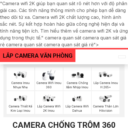
"Camera wifi 2K giúp bạn quan sát rõ nét hơn với độ phân
giải cao. Các tính năng thông minh cho phép bạn dễ dàng
theo dõi từ xa. Camera wifi 2K chất lượng cao, hình ảnh
sắc nét. Sự kết hợp hoàn hảo giữa công nghệ hiện đại và
tính năng tiện ích. Tìm hiểu thêm về camera wifi 2K và ứng
dụng trong thực tế." camera quan sát camera quan sát giá
rẻ camera quan sát camera quan sát giá rẻ">
LẮP CAMERA VĂN PHÒNG
Camera Imou
Camera Wifi Imou
Camera Chống
Lắp Camera Imou
Nhụa Nhẹ
360
Xâm Nhập Imou
H.265+
Lắp Camera Wifi
Camera Thiết Kế
Lắp Camera Wifi
Camera Thân Lớn
Dahua
Kim Loại Imou
2K Imou
Hikvision
CAMERA CHỐNG TRỘM 360