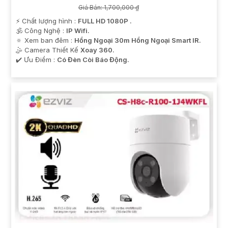
Giá Bán: 1,700,000 ₫
️⚡ Chất lượng hình :
FULL HD 1080P .
🕉️ Công Nghệ :
IP Wifi.
🔅 Xem ban đêm :
Hồng Ngoại 30m Hồng Ngoại Smart IR.
🤹 Camera Thiết Kế
Xoay 360.
️✔️ Ưu Điểm :
Có Đèn Còi Báo Động.