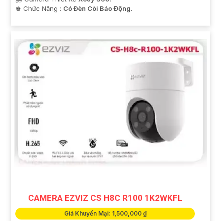
️♚ Chức Năng :
Có Ðèn Còi Báo Động.
CAMERA EZVIZ CS H8C R100 1K2WKFL
Giá Khuyến Mại: 1,500,000 ₫