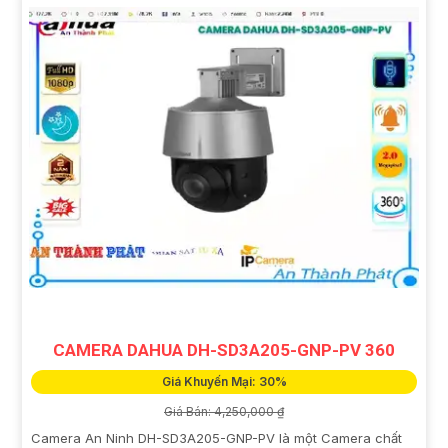
CAMERA DAHUA DH-SD3A205-GNP-PV 360
Giá Khuyến Mại: 30%
Giá Bán: 4,250,000 ₫
Camera An Ninh DH-SD3A205-GNP-PV là một Camera chất