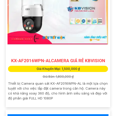
KX-AF2016WPN-ALCAMERA GIÁ RẺ KBVISION
Giá Khuyến Mại: 1,500,000 ₫
Giá Bán: 1,800,000 ₫
Thiết bị Camera quan sát KX-AF2016WPN-AL là một lựa chọn
tuyệt vời cho việc lắp đặt camera trong căn hộ. Camera này
có khả năng xoay 360 độ, cho hình ảnh siêu sáng và đẹp với
độ phân giải FULL HD 1080P