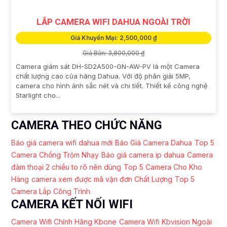
LẮP CAMERA WIFI DAHUA NGOÀI TRỜI
Giá Khuyến Mại: 2,500,000 ₫
Giá Bán: 3,800,000 ₫
Camera giám sát DH-SD2A500-GN-AW-PV là một Camera
chất lượng cao của hãng Dahua. Với độ phân giải 5MP,
camera cho hình ảnh sắc nét và chi tiết. Thiết kế công nghệ
Starlight cho...
CAMERA THEO CHỨC NĂNG
Báo giá camera wifi dahua mới
Báo Giá Camera Dahua
Top 5
Camera Chống Trộm Nhạy
Báo giá camera ip dahua
Camera
đàm thoại 2 chiều to rõ nên dùng
Top 5 Camera Cho Kho
Hàng
camera xem được mã vận đơn Chất Lượng
Top 5
Camera Lắp Công Trình
CAMERA KẾT NỐI WIFI
Camera Wifi Chính Hãng Kbone
Camera Wifi Kbvision Ngoài