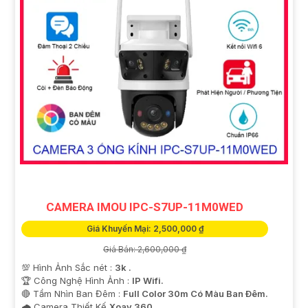
CAMERA IMOU IPC-S7UP-11M0WED
Giá Khuyến Mại: 2,500,000 ₫
Giá Bán: 2,600,000 ₫
💯 Hình Ảnh Sắc nét :
3k .
🏆 Công Nghệ Hình Ảnh :
IP Wifi.
🔴 Tầm Nhìn Ban Đêm :
Full Color 30m Có Màu Ban Ðêm.
🌧️ Camera Thiết Kế
Xoay 360.