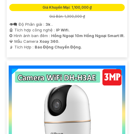
Giá Khuyến Mại: 1,100,000 ₫
Giá Bán: 1,300,000 ₫
👁️‍🗨 Độ Phân giải :
3k .
🤖️ Tích hợp công nghệ :
IP Wifi.
✪ Hình ảnh ban đêm :
Hồng Ngoại 10m Hồng Ngoại Smart IR.
💎 Mẫu Camera
Xoay 360.
️📡 Tích Hợp :
Báo Động Chuyển Động.