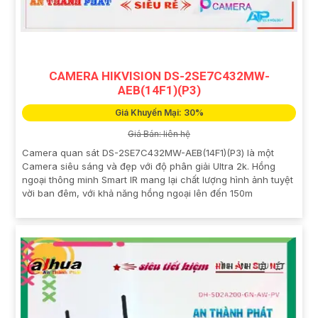
CAMERA HIKVISION DS-2SE7C432MW-
AEB(14F1)(P3)
Giá Khuyến Mại: 30%
Giá Bán: liên hệ
Camera quan sát DS-2SE7C432MW-AEB(14F1)(P3) là một
Camera siêu sáng và đẹp với độ phân giải Ultra 2k. Hồng
ngoại thông minh Smart IR mang lại chất lượng hình ảnh tuyệt
vời ban đêm, với khả năng hồng ngoại lên đến 150m