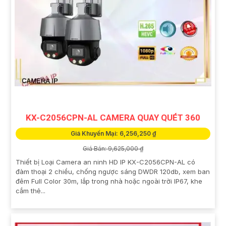
KX-C2056CPN-AL CAMERA QUAY QUÉT 360
Giá Khuyến Mại: 6,256,250 ₫
Giá Bán: 9,625,000 ₫
Thiết bị Loại Camera an ninh HD IP KX-C2056CPN-AL có
đàm thoại 2 chiều, chống ngược sáng DWDR 120db, xem ban
đêm Full Color 30m, lắp trong nhà hoặc ngoài trời IP67, khe
cắm thẻ...