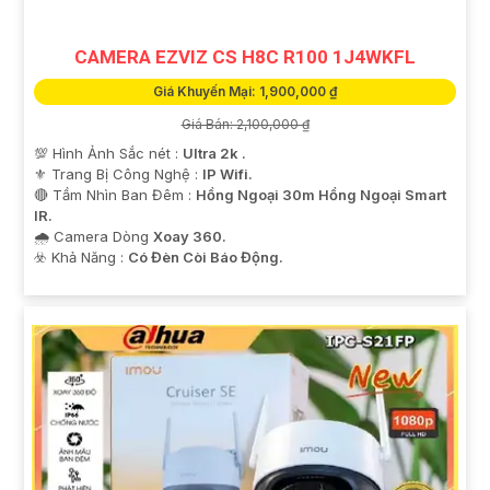
CAMERA EZVIZ CS H8C R100 1J4WKFL
Giá Khuyến Mại: 1,900,000 ₫
Giá Bán: 2,100,000 ₫
💯 Hình Ảnh Sắc nét :
Ultra 2k .
⚜️ Trang Bị Công Nghệ :
IP Wifi.
🔴 Tầm Nhìn Ban Đêm :
Hồng Ngoại 30m Hồng Ngoại Smart
IR.
🌧️ Camera Dòng
Xoay 360.
️☣️ Khả Năng :
Có Đèn Còi Báo Động.