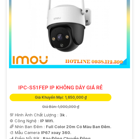
'
IPC-S51FEP IP KHÔNG DÂY GIÁ RẺ
Giá Khuyến Mại: 1,650,000 ₫
Giá Bán: 1,900,000 ₫
💯 Hình Ành Chất Lượng :
3k .
⚙ Công Nghệ :
IP Wifi.
🌈 Nhìn Ban Đêm :
Full Color 20m Có Màu Ban Ðêm.
🎨 Mẫu Camera
IP67 xoay 360.
️🛃 Điểm Nỗi Bật :
Báo Động Chuyển Động.