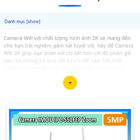
Camera Wifi với chất lượng hình ảnh 2K sẽ mang đến
cho bạn trải nghiệm giám sát tuyệt vời, hãy để Camera
Wifi 2K giúp bạn quan sát chi tiết hơn với độ phân giải
cao mà không bỏ qua bất kỳ chi tiết nào. Với chất
lượng hình ảnh 2K giúp giảm độ nhòe và rung hình,
mang lại video chất lượng cao ngay cả trong điều kiện
ánh sáng yếu. Ngoài ra, Camera wifi 2K giúp tăng khả
năng nhận diện và giám sát đối tượng tốt hơn, đảm bảo
an toàn cho không gian của bạn.