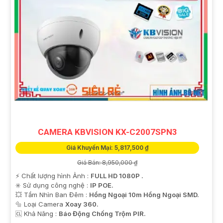
CAMERA KBVISION KX-C2007SPN3
Giá Khuyến Mại: 5,817,500 ₫
Giá Bán: 8,950,000 ₫
️⚡ Chất lượng hình Ảnh :
FULL HD 1080P .
✳️ Sử dụng công nghệ :
IP POE.
💥 Tầm Nhìn Ban Đêm :
Hồng Ngoại 10m Hồng Ngoại SMD.
🔩 Loại Camera
Xoay 360.
️🆑 Khả Năng :
Báo Động Chống Trộm PIR.