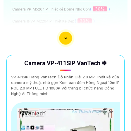
(
30%
)
Camera VP-M5264IP Thiêt Kế Dome Nhỏ Gọn
(
30%
)
Camera ❂ VP-M2264IP Thiết Kệ Đẹp
(
00 ₫
)
Camera VP-I4896VBP-A VanTech Thiết Kế Đẹp
(
00 ₫
)
Camera VP-I2696BP-A Hồng Ngoại
Camera Chống Nhiễu Tốt Vantech
Camera VP-411SIP VanTech ❇
VP-411SIP Hãng VanTech Độ Phân Giải 2.0 MP Thiết kế của
camera mỹ thuật nhỏ gọn Xem ban đêm Hồng Ngoại 10m IP
POE 2.0 MP FULL HD 1080P Với trang bị chức năng Công
Nghệ AI Thông minh
Đầu Ghi Có Cổng HDMI 8K lưu trữ hình ảnh và video
chất lượng cao, đầu ghi này đem đến hình ảnh sắc nét,
chi tiết và phân giải cao, giúp bạn theo dõi mọi diễn
biến một cách rõ ràng và chính xác. Bên cạnh đó là