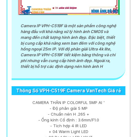
Camera IP VPH-C519F là một sản phẩm công nghệ
hàng đầu với khả năng xử lý hình ảnh CMOS và
mang đến chất lượng hình ảnh đẹp. Đặc biệt, thiết
bị cung cấp khả năng xem ban đêm với công nghệ
hồng ngoại 25m IP. Với độ phân giải Ultra 4k lite,
Camera IP VPH-C519F tiết kiệm băng thông và chi
phí nhưng vẫn cung cấp hình ảnh đẹp. Ngoài ra,
thiết bị hỗ trợ các định dạng nén hình ảnh H
Thông Số VPH-C519F Camera VanTech Giá rẻ
CAMERA THÂN IP COLORFUL 5MP AI '
- Độ phân giải 5 MP
- Chuẩn nén H .265 +
- Ống kính Cố định : 3.6mm/F1.0
- Tích hợp 4 IR LED
+ 04 Warm Light LED