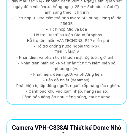
đầy màu sắc 24/7 khoảng cách 20m * Ngày/Đêm: quan sát
ngày đêm với tầm xa hồng ngoại 25m * Schedule: Cài đặt
ánh sáng theo lịch trình
- Tích hợp 01 khe cắm thẻ nhớ micro SD, dung lượng tối đa
256GB
- Tích hợp Mic và Loa
- Hỗ trợ lưu trữ sự kiện Cloud Dropbox
- Hỗ trợ tên miền VANTECHDNS, P2P miễn phí
- Hỗ trợ chống nước ngoài trời IP67
- TÍNH NĂNG AI:
- Nhận diện và phân tích khuôn mặt, độ tuổi, giới tính...
- Nhận diện biển số xe và phân tích tìm kiếm biển số
phương tiện.
- Phát hiện, đếm người và phương tiện.
- Bản đồ nhiệt (heatmap).
- Phát hiện tụ tập đông người, người xếp hàng tắc nghẽn.
- Cảnh báo khu vực xâm nhập, hàng rào ảo.
- Cảnh báo tiếng ồn như: tiếng súng, em bé khóc….
Camera VPH-C838AI Thiết kế Dome Nhỏ