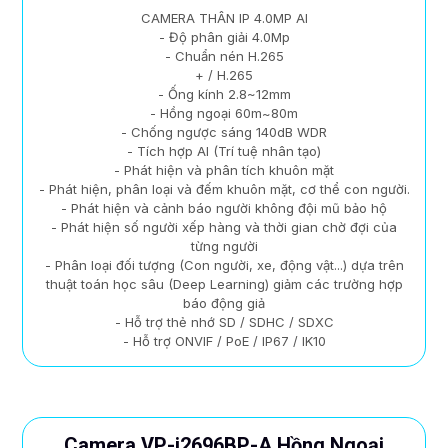
CAMERA THÂN IP 4.0MP AI
- Độ phân giải 4.0Mp
- Chuẩn nén H.265
+ / H.265
- Ống kính 2.8~12mm
- Hồng ngoại 60m~80m
- Chống ngược sáng 140dB WDR
- Tích hợp AI (Trí tuệ nhân tạo)
- Phát hiện và phân tích khuôn mặt
- Phát hiện, phân loại và đếm khuôn mặt, cơ thể con người.
- Phát hiện và cảnh báo người không đội mũ bảo hộ
- Phát hiện số người xếp hàng và thời gian chờ đợi của
từng người
- Phân loại đối tượng (Con người, xe, động vật...) dựa trên
thuật toán học sâu (Deep Learning) giảm các trường hợp
báo động giả
- Hỗ trợ thẻ nhớ SD / SDHC / SDXC
- Hỗ trợ ONVIF / PoE / IP67 / IK10
Camera VP-i2696BP-A Hồng Ngoại