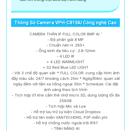
Thông Số Camera VPH-C819AI Công nghệ Cao
CAMERA THÂN IP FULL COLOR 8MP AI '
- Độ phân giải 8 MP
- Chuẩn nén H .265+
- Ống kính đa tiêu cự : 2.8-12mm
- 4 LED IR
+ 4 LED WARMLIGHT
+ 02 Red Blue LED LIGHT
- Với 3 chế độ quan sát: * FULL COLOR: cung cấp hình ảnh
đầy màu sắc 24/7 khoảng cách 25m * Ngày/Đêm: quan sát
ngày đêm với tầm xa hồng ngoại 35m * Schedule: Cài đặt
ánh sáng theo lịch trình
- Tích hợp 01 khe cắm thẻ nhớ micro SD, dung lượng tối đa
256GB
- Tích hợp Mic và Loa
- Hỗ trợ lưu trữ sự kiện Cloud Dropbox
- Hỗ trợ tên miền VANTECHDNS, P2P miễn phí
- Hỗ trợ chống nước ngoài trời IP67
- TÍNH NĂNG AI: