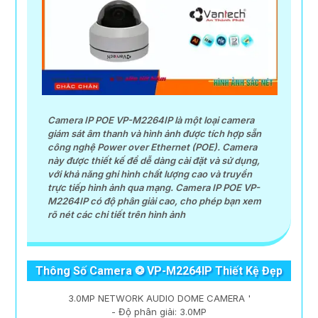
Camera IP POE VP-M2264IP là một loại camera
giám sát âm thanh và hình ảnh được tích hợp sẵn
công nghệ Power over Ethernet (POE). Camera
này được thiết kế để dễ dàng cài đặt và sử dụng,
với khả năng ghi hình chất lượng cao và truyền
trực tiếp hình ảnh qua mạng. Camera IP POE VP-
M2264IP có độ phân giải cao, cho phép bạn xem
rõ nét các chi tiết trên hình ảnh
Thông Số Camera ❂ VP-M2264IP Thiết Kệ Đẹp
3.0MP NETWORK AUDIO DOME CAMERA '
- Độ phân giải: 3.0MP