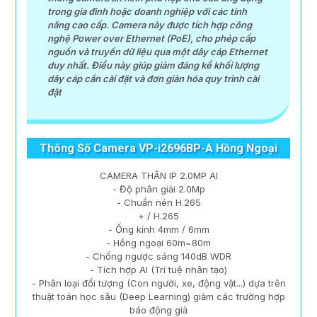
trong gia đình hoặc doanh nghiệp với các tính
năng cao cấp. Camera này được tích hợp công
nghệ Power over Ethernet (PoE), cho phép cấp
nguồn và truyền dữ liệu qua một dây cáp Ethernet
duy nhất. Điều này giúp giảm đáng kể khối lượng
dây cáp cần cài đặt và đơn giản hóa quy trình cài
đặt
Thông Số Camera VP-i2696BP-A Hồng Ngoại
CAMERA THÂN IP 2.0MP AI
- Độ phân giải 2.0Mp
- Chuẩn nén H.265
+ / H.265
- Ống kính 4mm / 6mm
- Hồng ngoại 60m~80m
- Chống ngược sáng 140dB WDR
- Tích hợp AI (Trí tuệ nhân tạo)
- Phân loại đối tượng (Con người, xe, động vật...) dựa trên
thuật toán học sâu (Deep Learning) giảm các trường hợp
báo động giả