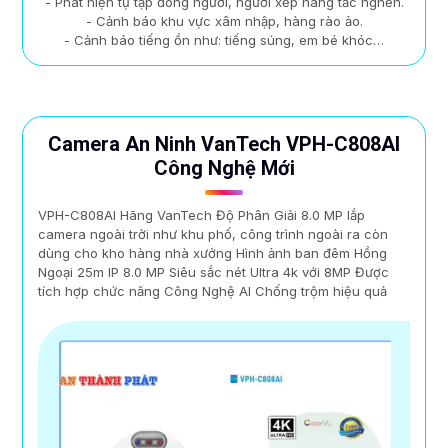
- Phát hiện tụ tập đông người, người xếp hàng tắc nghẽn.
- Cảnh báo khu vực xâm nhập, hàng rào ảo.
- Cảnh báo tiếng ồn như: tiếng súng, em bé khóc…
Camera An Ninh VanTech VPH-C808AI
Công Nghệ Mới
VPH-C808AI Hãng VanTech Độ Phân Giải 8.0 MP lắp
camera ngoài trời như khu phố, công trình ngoài ra còn
dùng cho kho hàng nhà xưởng Hình ảnh ban đêm Hồng
Ngoại 25m IP 8.0 MP Siêu sắc nét Ultra 4k với 8MP Được
tích hợp chức năng Công Nghệ AI Chống trộm hiệu quả