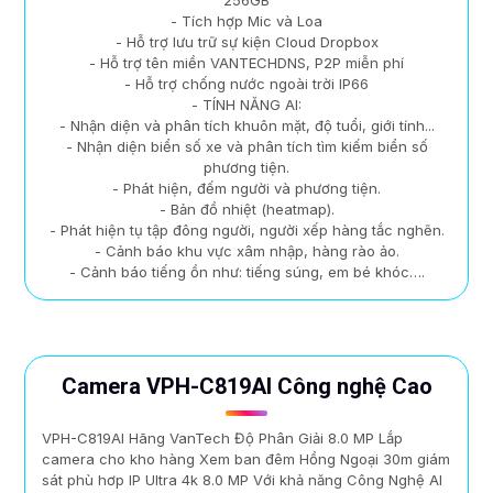
- Tích hợp Mic và Loa
- Hỗ trợ lưu trữ sự kiện Cloud Dropbox
- Hỗ trợ tên miền VANTECHDNS, P2P miễn phí
- Hỗ trợ chống nước ngoài trời IP66
- TÍNH NĂNG AI:
- Nhận diện và phân tích khuôn mặt, độ tuổi, giới tính...
- Nhận diện biển số xe và phân tích tìm kiếm biển số
phương tiện.
- Phát hiện, đếm người và phương tiện.
- Bản đồ nhiệt (heatmap).
- Phát hiện tụ tập đông người, người xếp hàng tắc nghẽn.
- Cảnh báo khu vực xâm nhập, hàng rào ảo.
- Cảnh báo tiếng ồn như: tiếng súng, em bé khóc….
Camera VPH-C819AI Công nghệ Cao
VPH-C819AI Hãng VanTech Độ Phân Giải 8.0 MP Lắp
camera cho kho hàng Xem ban đêm Hồng Ngoại 30m giám
sát phù hơp IP Ultra 4k 8.0 MP Với khả năng Công Nghệ AI