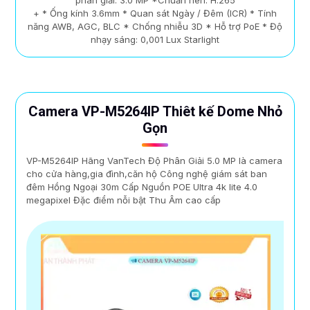
phân giải: 3.0 MP *Chuẩn nén: H.265
+ * Ống kính 3.6mm * Quan sát Ngày / Đêm (ICR) * Tính
năng AWB, AGC, BLC * Chống nhiễu 3D * Hỗ trợ PoE * Độ
nhạy sáng: 0,001 Lux Starlight
Camera VP-M5264IP Thiêt kế Dome Nhỏ
Gọn
VP-M5264IP Hãng VanTech Độ Phân Giải 5.0 MP là camera
cho cửa hàng,gia đình,căn hộ Công nghệ giám sát ban
đêm Hồng Ngoại 30m Cấp Nguồn POE Ultra 4k lite 4.0
megapixel Đặc điểm nỗi bật Thu Âm cao cấp