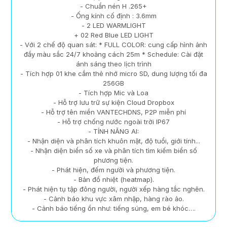
- Chuẩn nén H .265+
- Ống kính cố định : 3.6mm
- 2 LED WARMLIGHT
+ 02 Red Blue LED LIGHT
- Với 2 chế độ quan sát: * FULL COLOR: cung cấp hình ảnh
đầy màu sắc 24/7 khoảng cách 25m * Schedule: Cài đặt
ánh sáng theo lịch trình
- Tích hợp 01 khe cắm thẻ nhớ micro SD, dung lượng tối đa
256GB
- Tích hợp Mic và Loa
- Hỗ trợ lưu trữ sự kiện Cloud Dropbox
- Hỗ trợ tên miền VANTECHDNS, P2P miễn phí
- Hỗ trợ chống nước ngoài trời IP67
- TÍNH NĂNG AI:
- Nhận diện và phân tích khuôn mặt, độ tuổi, giới tính...
- Nhận diện biển số xe và phân tích tìm kiếm biển số
phương tiện.
- Phát hiện, đếm người và phương tiện.
- Bản đồ nhiệt (heatmap).
- Phát hiện tụ tập đông người, người xếp hàng tắc nghẽn.
- Cảnh báo khu vực xâm nhập, hàng rào ảo.
- Cảnh báo tiếng ồn như: tiếng súng, em bé khóc….