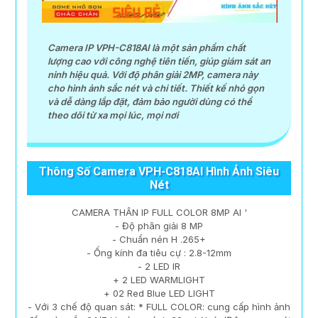
Camera IP VPH-C818AI là một sản phẩm chất
lượng cao với công nghệ tiên tiến, giúp giám sát an
ninh hiệu quả. Với độ phân giải 2MP, camera này
cho hình ảnh sắc nét và chi tiết. Thiết kế nhỏ gọn
và dễ dàng lắp đặt, đảm bảo người dùng có thể
theo dõi từ xa mọi lúc, mọi nơi
Thông Số Camera VPH-C818AI Hình Ảnh Siêu
Nét
CAMERA THÂN IP FULL COLOR 8MP AI '
- Độ phân giải 8 MP
- Chuẩn nén H .265+
- Ống kính đa tiêu cự : 2.8-12mm
- 2 LED IR
+ 2 LED WARMLIGHT
+ 02 Red Blue LED LIGHT
- Với 3 chế độ quan sát: * FULL COLOR: cung cấp hình ảnh