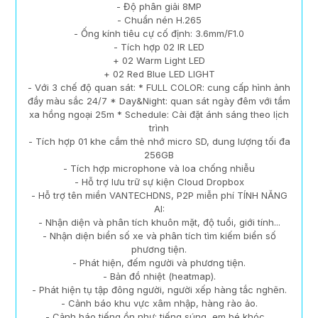
- Độ phân giải 8MP
- Chuẩn nén H.265
- Ống kính tiêu cự cố định: 3.6mm/F1.0
- Tích hợp 02 IR LED
+ 02 Warm Light LED
+ 02 Red Blue LED LIGHT
- Với 3 chế độ quan sát: * FULL COLOR: cung cấp hình ảnh
đầy màu sắc 24/7 * Day&Night: quan sát ngày đêm với tầm
xa hồng ngoại 25m * Schedule: Cài đặt ánh sáng theo lịch
trình
- Tích hợp 01 khe cắm thẻ nhớ micro SD, dung lượng tối đa
256GB
- Tích hợp microphone và loa chống nhiễu
- Hỗ trợ lưu trữ sự kiện Cloud Dropbox
- Hỗ trợ tên miền VANTECHDNS, P2P miễn phí TÍNH NĂNG
AI:
- Nhận diện và phân tích khuôn mặt, độ tuổi, giới tính...
- Nhận diện biển số xe và phân tích tìm kiếm biển số
phương tiện.
- Phát hiện, đếm người và phương tiện.
- Bản đồ nhiệt (heatmap).
- Phát hiện tụ tập đông người, người xếp hàng tắc nghẽn.
- Cảnh báo khu vực xâm nhập, hàng rào ảo.
- Cảnh báo tiếng ồn như: tiếng súng, em bé khóc…