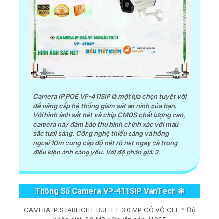
khả năng lưu trữ hình ảnh chất lượng mang lại sự dễ
dàng trong việc quản lý và giám sát an ninh.
Camera IP POE VP-411SIP là một lựa chọn tuyệt vời
để nâng cấp hệ thống giám sát an ninh của bạn.
Với hình ảnh sắt nét và chip CMOS chất lượng cao,
camera này đảm bảo thu hình chính xác với màu
sắc tươi sáng. Công nghệ thiếu sáng và hồng
ngoại 10m cung cấp độ nét rõ nét ngay cả trong
điều kiện ánh sáng yếu. Với độ phân giải 2
Thông Số Camera VP-411SIP VanTech ❇
'
CAMERA IP STARLIGHT BULLET 3.0 MP CÓ VỎ CHE * Độ