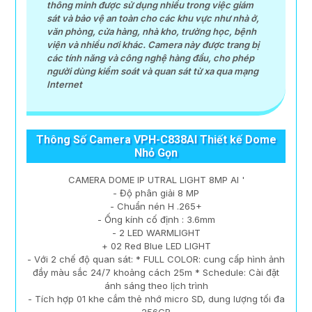
thông minh được sử dụng nhiều trong việc giám
sát và bảo vệ an toàn cho các khu vực như nhà ở,
văn phòng, cửa hàng, nhà kho, trường học, bệnh
viện và nhiều nơi khác. Camera này được trang bị
các tính năng và công nghệ hàng đầu, cho phép
người dùng kiểm soát và quan sát từ xa qua mạng
Internet
Thông Số Camera VPH-C838AI Thiết kế Dome
Nhỏ Gọn
CAMERA DOME IP UTRAL LIGHT 8MP AI '
- Độ phân giải 8 MP
- Chuẩn nén H .265+
- Ống kính cố định : 3.6mm
- 2 LED WARMLIGHT
+ 02 Red Blue LED LIGHT
- Với 2 chế độ quan sát: * FULL COLOR: cung cấp hình ảnh
đầy màu sắc 24/7 khoảng cách 25m * Schedule: Cài đặt
ánh sáng theo lịch trình
- Tích hợp 01 khe cắm thẻ nhớ micro SD, dung lượng tối đa
256GB