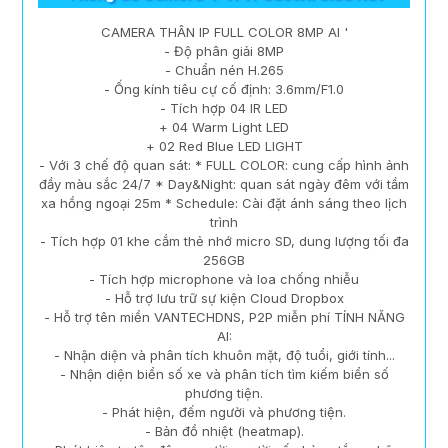
CAMERA THÂN IP FULL COLOR 8MP AI '
- Độ phân giải 8MP
- Chuẩn nén H.265
- Ống kính tiêu cự cố định: 3.6mm/F1.0
- Tích hợp 04 IR LED
+ 04 Warm Light LED
+ 02 Red Blue LED LIGHT
- Với 3 chế độ quan sát: * FULL COLOR: cung cấp hình ảnh
đầy màu sắc 24/7 * Day&Night: quan sát ngày đêm với tầm
xa hồng ngoại 25m * Schedule: Cài đặt ánh sáng theo lịch
trình
- Tích hợp 01 khe cắm thẻ nhớ micro SD, dung lượng tối đa
256GB
- Tích hợp microphone và loa chống nhiễu
- Hỗ trợ lưu trữ sự kiện Cloud Dropbox
- Hỗ trợ tên miền VANTECHDNS, P2P miễn phí TÍNH NĂNG
AI:
- Nhận diện và phân tích khuôn mặt, độ tuổi, giới tính...
- Nhận diện biển số xe và phân tích tìm kiếm biển số
phương tiện.
- Phát hiện, đếm người và phương tiện.
- Bản đồ nhiệt (heatmap).