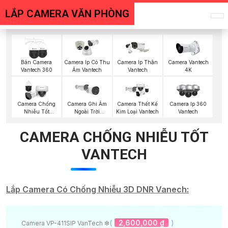
LẮP CAMERA VĂN PHÒNG
Bán Camera
Camera Ip Có Thu
Camera Ip Thân
Camera Vantech
Vantech 360
Âm Vantech
Vantech
4K
Camera Chống
Camera Ghi Âm
Camera Thết Kế
Camera Ip 360
Nhiễu Tốt
Ngoài Trời
Kim Loại Vantech
Vantech
Vantech
Vantech
CAMERA CHỐNG NHIỄU TỐT
VANTECH
Lắp Camera Có Chống Nhiễu 3D DNR Vanech:
(
2,600,000 ₫
)
Camera VP-411SIP VanTech ❇