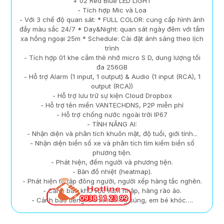
+ 02 Red Blue LED LIGHT
- Tích hợp Mic và Loa
- Với 3 chế độ quan sát: * FULL COLOR: cung cấp hình ảnh
đầy màu sắc 24/7 * Day&Night: quan sát ngày đêm với tầm
xa hồng ngoại 25m * Schedule: Cài đặt ánh sáng theo lịch
trình
- Tích hợp 01 khe cắm thẻ nhớ micro S D, dung lượng tối
đa 256GB
- Hỗ trợ Alarm (1 input, 1 output) & Audio (1 input (RCA), 1
output (RCA))
- Hỗ trợ lưu trữ sự kiện Cloud Dropbox
- Hỗ trợ tên miền VANTECHDNS, P2P miễn phí
- Hỗ trợ chống nước ngoài trời IP67
- TÍNH NĂNG AI:
- Nhận diện và phân tích khuôn mặt, độ tuổi, giới tính...
- Nhận diện biển số xe và phân tích tìm kiếm biển số
phương tiện.
- Phát hiện, đếm người và phương tiện.
- Bản đồ nhiệt (heatmap).
- Phát hiện tụ tập đông người, người xếp hàng tắc nghẽn.
- Cảnh báo khu vực xâm nhập, hàng rào ảo.
- Cảnh báo tiếng ồn như: tiếng súng, em bé khóc….