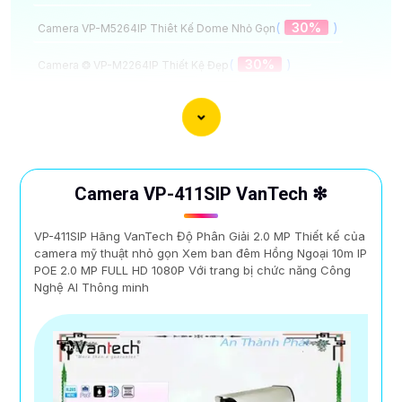
(
30%
)
Camera VP-M5264IP Thiêt Kế Dome Nhỏ Gọn
(
30%
)
Camera ❂ VP-M2264IP Thiết Kệ Đẹp
(
00 ₫
)
Camera VP-I4896VBP-A VanTech Thiết Kế Đẹp
(
00 ₫
)
Camera VP-I2696BP-A Hồng Ngoại
Camera Chống Nhiễu Tốt Vantech
Camera VP-411SIP VanTech ❇
VP-411SIP Hãng VanTech Độ Phân Giải 2.0 MP Thiết kế của
camera mỹ thuật nhỏ gọn Xem ban đêm Hồng Ngoại 10m IP
POE 2.0 MP FULL HD 1080P Với trang bị chức năng Công
Nghệ AI Thông minh
Đầu Ghi Có Cổng HDMI 8K lưu trữ hình ảnh và video
chất lượng cao, đầu ghi này đem đến hình ảnh sắc nét,
chi tiết và phân giải cao, giúp bạn theo dõi mọi diễn
biến một cách rõ ràng và chính xác. Bên cạnh đó là