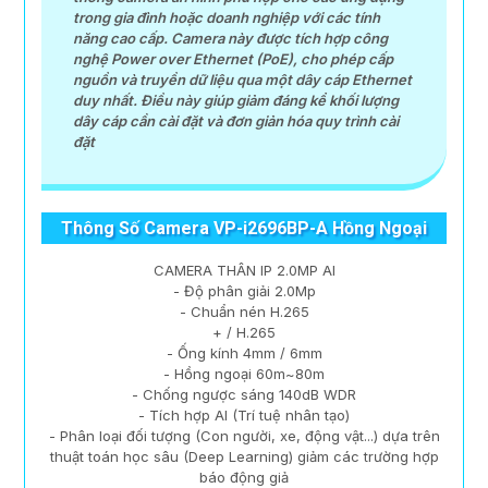
trong gia đình hoặc doanh nghiệp với các tính
năng cao cấp. Camera này được tích hợp công
nghệ Power over Ethernet (PoE), cho phép cấp
nguồn và truyền dữ liệu qua một dây cáp Ethernet
duy nhất. Điều này giúp giảm đáng kể khối lượng
dây cáp cần cài đặt và đơn giản hóa quy trình cài
đặt
Thông Số Camera VP-i2696BP-A Hồng Ngoại
CAMERA THÂN IP 2.0MP AI
- Độ phân giải 2.0Mp
- Chuẩn nén H.265
+ / H.265
- Ống kính 4mm / 6mm
- Hồng ngoại 60m~80m
- Chống ngược sáng 140dB WDR
- Tích hợp AI (Trí tuệ nhân tạo)
- Phân loại đối tượng (Con người, xe, động vật...) dựa trên
thuật toán học sâu (Deep Learning) giảm các trường hợp
báo động giả