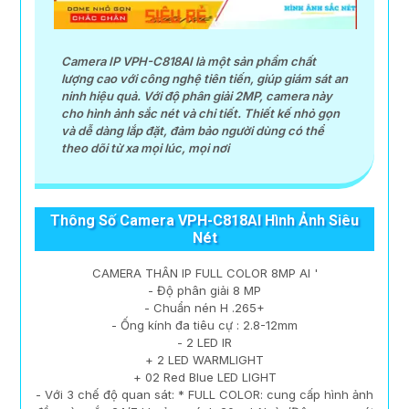
Camera IP VPH-C818AI là một sản phẩm chất
lượng cao với công nghệ tiên tiến, giúp giám sát an
ninh hiệu quả. Với độ phân giải 2MP, camera này
cho hình ảnh sắc nét và chi tiết. Thiết kế nhỏ gọn
và dễ dàng lắp đặt, đảm bảo người dùng có thể
theo dõi từ xa mọi lúc, mọi nơi
Thông Số Camera VPH-C818AI Hình Ảnh Siêu
Nét
CAMERA THÂN IP FULL COLOR 8MP AI '
- Độ phân giải 8 MP
- Chuẩn nén H .265+
- Ống kính đa tiêu cự : 2.8-12mm
- 2 LED IR
+ 2 LED WARMLIGHT
+ 02 Red Blue LED LIGHT
- Với 3 chế độ quan sát: * FULL COLOR: cung cấp hình ảnh