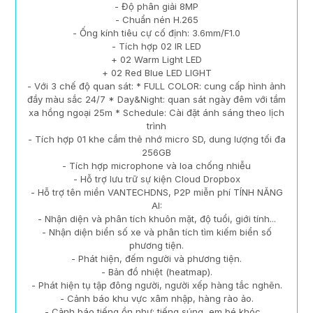
- Độ phân giải 8MP
- Chuẩn nén H.265
- Ống kính tiêu cự cố định: 3.6mm/F1.0
- Tích hợp 02 IR LED
+ 02 Warm Light LED
+ 02 Red Blue LED LIGHT
- Với 3 chế độ quan sát: * FULL COLOR: cung cấp hình ảnh
đầy màu sắc 24/7 * Day&Night: quan sát ngày đêm với tầm
xa hồng ngoại 25m * Schedule: Cài đặt ánh sáng theo lịch
trình
- Tích hợp 01 khe cắm thẻ nhớ micro SD, dung lượng tối đa
256GB
- Tích hợp microphone và loa chống nhiễu
- Hỗ trợ lưu trữ sự kiện Cloud Dropbox
- Hỗ trợ tên miền VANTECHDNS, P2P miễn phí TÍNH NĂNG
AI:
- Nhận diện và phân tích khuôn mặt, độ tuổi, giới tính...
- Nhận diện biển số xe và phân tích tìm kiếm biển số
phương tiện.
- Phát hiện, đếm người và phương tiện.
- Bản đồ nhiệt (heatmap).
- Phát hiện tụ tập đông người, người xếp hàng tắc nghẽn.
- Cảnh báo khu vực xâm nhập, hàng rào ảo.
- Cảnh báo tiếng ồn như: tiếng súng, em bé khóc…