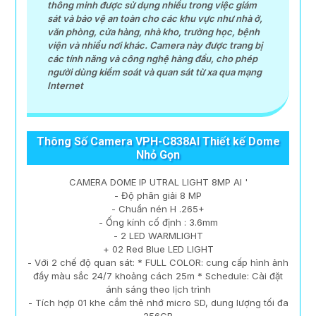
thông minh được sử dụng nhiều trong việc giám
sát và bảo vệ an toàn cho các khu vực như nhà ở,
văn phòng, cửa hàng, nhà kho, trường học, bệnh
viện và nhiều nơi khác. Camera này được trang bị
các tính năng và công nghệ hàng đầu, cho phép
người dùng kiểm soát và quan sát từ xa qua mạng
Internet
Thông Số Camera VPH-C838AI Thiết kế Dome
Nhỏ Gọn
CAMERA DOME IP UTRAL LIGHT 8MP AI '
- Độ phân giải 8 MP
- Chuẩn nén H .265+
- Ống kính cố định : 3.6mm
- 2 LED WARMLIGHT
+ 02 Red Blue LED LIGHT
- Với 2 chế độ quan sát: * FULL COLOR: cung cấp hình ảnh
đầy màu sắc 24/7 khoảng cách 25m * Schedule: Cài đặt
ánh sáng theo lịch trình
- Tích hợp 01 khe cắm thẻ nhớ micro SD, dung lượng tối đa
256GB