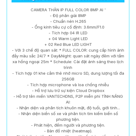
CAMERA THÂN IP FULL COLOR 8MP AI '
- Độ phân giải 8MP
- Chuẩn nén H.265
- Ống kính tiêu cự cố định: 3.6mm/F1.0
- Tích hợp 04 IR LED
+ 04 Warm Light LED
+ 02 Red Blue LED LIGHT
- Với 3 chế độ quan sát: * FULL COLOR: cung cấp hình ảnh
đầy màu sắc 24/7 * Day&Night: quan sát ngày đêm với tầm
xa hồng ngoại 25m * Schedule: Cài đặt ánh sáng theo lịch
trình
- Tích hợp 01 khe cắm thẻ nhớ micro SD, dung lượng tối đa
256GB
- Tích hợp microphone và loa chống nhiễu
- Hỗ trợ lưu trữ sự kiện Cloud Dropbox
- Hỗ trợ tên miền VANTECHDNS, P2P miễn phí TÍNH NĂNG
AI:
- Nhận diện và phân tích khuôn mặt, độ tuổi, giới tính...
- Nhận diện biển số xe và phân tích tìm kiếm biển số
phương tiện.
- Phát hiện, đếm người và phương tiện.
- Bản đồ nhiệt (heatmap).