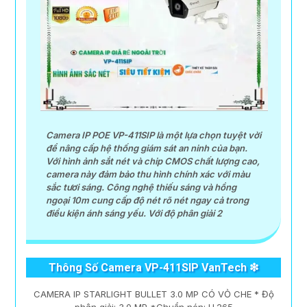
khả năng lưu trữ hình ảnh chất lượng mang lại sự dễ
dàng trong việc quản lý và giám sát an ninh.
Camera IP POE VP-411SIP là một lựa chọn tuyệt vời
để nâng cấp hệ thống giám sát an ninh của bạn.
Với hình ảnh sắt nét và chip CMOS chất lượng cao,
camera này đảm bảo thu hình chính xác với màu
sắc tươi sáng. Công nghệ thiếu sáng và hồng
ngoại 10m cung cấp độ nét rõ nét ngay cả trong
điều kiện ánh sáng yếu. Với độ phân giải 2
Thông Số Camera VP-411SIP VanTech ❇
'
CAMERA IP STARLIGHT BULLET 3.0 MP CÓ VỎ CHE * Độ