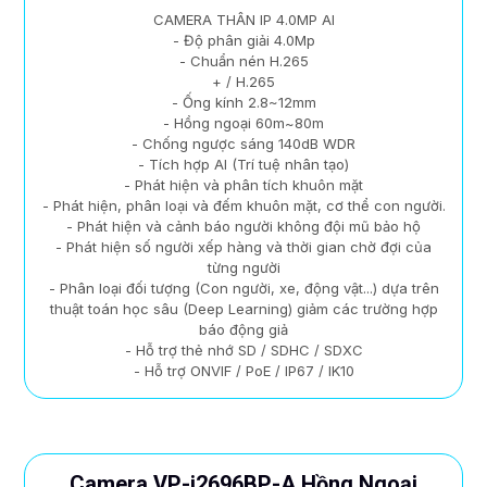
CAMERA THÂN IP 4.0MP AI
- Độ phân giải 4.0Mp
- Chuẩn nén H.265
+ / H.265
- Ống kính 2.8~12mm
- Hồng ngoại 60m~80m
- Chống ngược sáng 140dB WDR
- Tích hợp AI (Trí tuệ nhân tạo)
- Phát hiện và phân tích khuôn mặt
- Phát hiện, phân loại và đếm khuôn mặt, cơ thể con người.
- Phát hiện và cảnh báo người không đội mũ bảo hộ
- Phát hiện số người xếp hàng và thời gian chờ đợi của
từng người
- Phân loại đối tượng (Con người, xe, động vật...) dựa trên
thuật toán học sâu (Deep Learning) giảm các trường hợp
báo động giả
- Hỗ trợ thẻ nhớ SD / SDHC / SDXC
- Hỗ trợ ONVIF / PoE / IP67 / IK10
Camera VP-i2696BP-A Hồng Ngoại