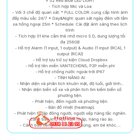
+ 02 Red Blue LED LIGHT
- Tích hợp Mic và Loa
- Với 3 chế độ quan sát: * FULL COLOR: cung cấp hình ảnh
đầy màu sắc 24/7 * Day&Night: quan sát ngày đêm với tầm
xa hồng ngoại 25m * Schedule: Cài đặt ánh sáng theo lịch
trình
- Tích hợp 01 khe cắm thẻ nhớ micro S D, dung lượng tối
đa 256GB
- Hỗ trợ Alarm (1 input, 1 output) & Audio (1 input (RCA), 1
output (RCA))
- Hỗ trợ lưu trữ sự kiện Cloud Dropbox
- Hỗ trợ tên miền VANTECHDNS, P2P miễn phí
- Hỗ trợ chống nước ngoài trời IP67
- TÍNH NĂNG AI:
- Nhận diện và phân tích khuôn mặt, độ tuổi, giới tính...
- Nhận diện biển số xe và phân tích tìm kiếm biển số
phương tiện.
- Phát hiện, đếm người và phương tiện.
- Bản đồ nhiệt (heatmap).
- Phát hiện tụ tập đông người, người xếp hàng tắc nghẽn.
- Cảnh báo khu vực xâm nhập, hàng rào ảo.
- Cảnh báo tiếng ồn như: tiếng súng, em bé khóc….