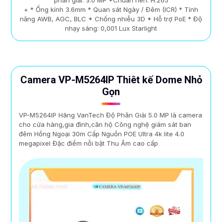
phân giải: 3.0 MP *Chuẩn nén: H.265
+ * Ống kính 3.6mm * Quan sát Ngày / Đêm (ICR) * Tính
năng AWB, AGC, BLC * Chống nhiễu 3D * Hỗ trợ PoE * Độ
nhạy sáng: 0,001 Lux Starlight
Camera VP-M5264IP Thiêt kế Dome Nhỏ
Gọn
VP-M5264IP Hãng VanTech Độ Phân Giải 5.0 MP là camera
cho cửa hàng,gia đình,căn hộ Công nghệ giám sát ban
đêm Hồng Ngoại 30m Cấp Nguồn POE Ultra 4k lite 4.0
megapixel Đặc điểm nỗi bật Thu Âm cao cấp