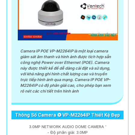
Camera IP POE VP-M2264IP là một loại camera
giám sát âm thanh và hình ảnh được tích hợp sẵn
công nghệ Power over Ethernet (POE). Camera
này được thiết kế để dễ dàng cài đặt và sử dụng,
với khả năng ghi hình chất lượng cao và truyền
trực tiếp hình ảnh qua mạng. Camera IP POE VP-
M2264IP có độ phân giải cao, cho phép bạn xem
rõ nét các chi tiết trên hình ảnh
Thông Số Camera ❂ VP-M2264IP Thiết Kệ Đẹp
3.0MP NETWORK AUDIO DOME CAMERA '
- Độ phân giải: 3.0MP