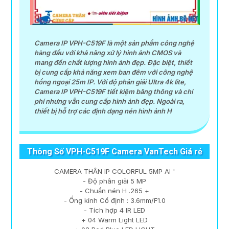
Camera IP VPH-C519F là một sản phẩm công nghệ
hàng đầu với khả năng xử lý hình ảnh CMOS và
mang đến chất lượng hình ảnh đẹp. Đặc biệt, thiết
bị cung cấp khả năng xem ban đêm với công nghệ
hồng ngoại 25m IP. Với độ phân giải Ultra 4k lite,
Camera IP VPH-C519F tiết kiệm băng thông và chi
phí nhưng vẫn cung cấp hình ảnh đẹp. Ngoài ra,
thiết bị hỗ trợ các định dạng nén hình ảnh H
Thông Số VPH-C519F Camera VanTech Giá rẻ
CAMERA THÂN IP COLORFUL 5MP AI '
- Độ phân giải 5 MP
- Chuẩn nén H .265 +
- Ống kính Cố định : 3.6mm/F1.0
- Tích hợp 4 IR LED
+ 04 Warm Light LED