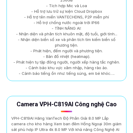
- Tích hợp Mic và Loa
- Hỗ trợ lưu trữ sự kiện Cloud Dropbox
- Hỗ trợ tên miền VANTECHDNS, P2P miễn phí
- Hỗ trợ chống nước ngoài trời IP66
- TÍNH NĂNG AI:
- Nhận diện và phân tích khuôn mặt, độ tuổi, giới tính...
- Nhận diện biển số xe và phân tích tìm kiếm biển số
phương tiện.
- Phát hiện, đếm người và phương tiện.
- Bản đồ nhiệt (heatmap).
- Phát hiện tụ tập đông người, người xếp hàng tắc nghẽn.
- Cảnh báo khu vực xâm nhập, hàng rào ảo.
- Cảnh báo tiếng ồn như: tiếng súng, em bé khóc….
Camera VPH-C819AI Công nghệ Cao
VPH-C819AI Hãng VanTech Độ Phân Giải 8.0 MP Lắp
camera cho kho hàng Xem ban đêm Hồng Ngoại 30m giám
sát phù hơp IP Ultra 4k 8.0 MP Với khả năng Công Nghệ AI