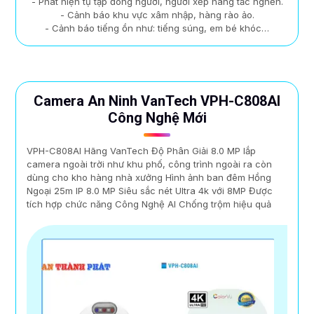
- Phát hiện tụ tập đông người, người xếp hàng tắc nghẽn.
- Cảnh báo khu vực xâm nhập, hàng rào ảo.
- Cảnh báo tiếng ồn như: tiếng súng, em bé khóc…
Camera An Ninh VanTech VPH-C808AI
Công Nghệ Mới
VPH-C808AI Hãng VanTech Độ Phân Giải 8.0 MP lắp
camera ngoài trời như khu phố, công trình ngoài ra còn
dùng cho kho hàng nhà xưởng Hình ảnh ban đêm Hồng
Ngoại 25m IP 8.0 MP Siêu sắc nét Ultra 4k với 8MP Được
tích hợp chức năng Công Nghệ AI Chống trộm hiệu quả