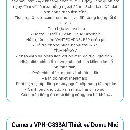
đầy màu sắc 24/7 khoảng cách 20m * Ngày/Đêm: quan sát
ngày đêm với tầm xa hồng ngoại 25m * Schedule: Cài đặt
ánh sáng theo lịch trình
- Tích hợp 01 khe cắm thẻ nhớ micro SD, dung lượng tối đa
256GB
- Tích hợp Mic và Loa
- Hỗ trợ lưu trữ sự kiện Cloud Dropbox
- Hỗ trợ tên miền VANTECHDNS, P2P miễn phí
- Hỗ trợ chống nước ngoài trời IP67
- TÍNH NĂNG AI:
- Nhận diện và phân tích khuôn mặt, độ tuổi, giới tính...
- Nhận diện biển số xe và phân tích tìm kiếm biển số
phương tiện.
- Phát hiện, đếm người và phương tiện.
- Bản đồ nhiệt (heatmap).
- Phát hiện tụ tập đông người, người xếp hàng tắc nghẽn.
- Cảnh báo khu vực xâm nhập, hàng rào ảo.
- Cảnh báo tiếng ồn như: tiếng súng, em bé khóc….
Camera VPH-C838AI Thiết kế Dome Nhỏ