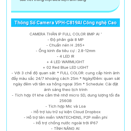
Thông Số Camera VPH-C819AI Công nghệ Cao
CAMERA THÂN IP FULL COLOR 8MP AI '
- Độ phân giải 8 MP
- Chuẩn nén H .265+
- Ống kính đa tiêu cự : 2.8-12mm
- 4 LED IR
+ 4 LED WARMLIGHT
+ 02 Red Blue LED LIGHT
- Với 3 chế độ quan sát: * FULL COLOR: cung cấp hình ảnh
đầy màu sắc 24/7 khoảng cách 25m * Ngày/Đêm: quan sát
ngày đêm với tầm xa hồng ngoại 35m * Schedule: Cài đặt
ánh sáng theo lịch trình
- Tích hợp 01 khe cắm thẻ nhớ micro SD, dung lượng tối đa
256GB
- Tích hợp Mic và Loa
- Hỗ trợ lưu trữ sự kiện Cloud Dropbox
- Hỗ trợ tên miền VANTECHDNS, P2P miễn phí
- Hỗ trợ chống nước ngoài trời IP67
- TÍNH NĂNG AI: