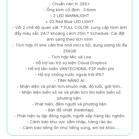
- Chuẩn nén H .265+
- Ống kính cố định : 3.6mm
- 2 LED WARMLIGHT
+ 02 Red Blue LED LIGHT
- Với 2 chế độ quan sát: * FULL COLOR: cung cấp hình ảnh
đầy màu sắc 24/7 khoảng cách 25m * Schedule: Cài đặt
ánh sáng theo lịch trình
- Tích hợp 01 khe cắm thẻ nhớ micro SD, dung lượng tối đa
256GB
- Tích hợp Mic và Loa
- Hỗ trợ lưu trữ sự kiện Cloud Dropbox
- Hỗ trợ tên miền VANTECHDNS, P2P miễn phí
- Hỗ trợ chống nước ngoài trời IP67
- TÍNH NĂNG AI:
- Nhận diện và phân tích khuôn mặt, độ tuổi, giới tính...
- Nhận diện biển số xe và phân tích tìm kiếm biển số
phương tiện.
- Phát hiện, đếm người và phương tiện.
- Bản đồ nhiệt (heatmap).
- Phát hiện tụ tập đông người, người xếp hàng tắc nghẽn.
- Cảnh báo khu vực xâm nhập, hàng rào ảo.
- Cảnh báo tiếng ồn như: tiếng súng, em bé khóc….