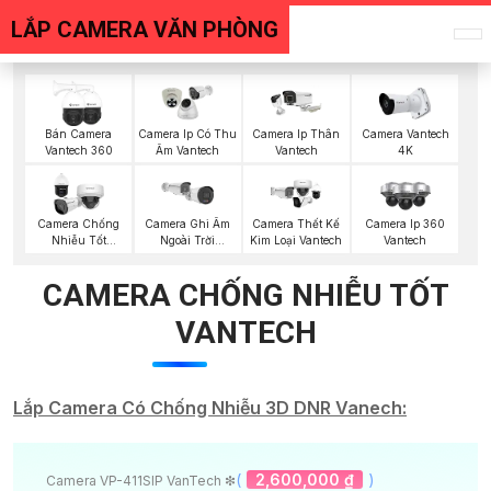
LẮP CAMERA VĂN PHÒNG
Bán Camera
Camera Ip Có Thu
Camera Ip Thân
Camera Vantech
Vantech 360
Âm Vantech
Vantech
4K
Camera Chống
Camera Ghi Âm
Camera Thết Kế
Camera Ip 360
Nhiễu Tốt
Ngoài Trời
Kim Loại Vantech
Vantech
Vantech
Vantech
CAMERA CHỐNG NHIỄU TỐT
VANTECH
Lắp Camera Có Chống Nhiễu 3D DNR Vanech:
(
2,600,000 ₫
)
Camera VP-411SIP VanTech ❇