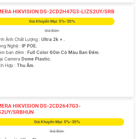
ERA HIKVISION DS-2CD2H47G3-LIZS2UY/SRB
Giá Khuyến Mại: 5%-35%
Giá Bán:
ình Ành Chất Lượng :
Ultra 2k + .
ng Nghệ :
IP POE.
em ban đêm :
Full Color 60m Có Màu Ban Ðêm.
oại Camera
Dome Plastic.
ích Hợp :
Thu Âm.
ERA HIKVISION DS-2CD2647G3-
S2UY/SRBHUN
Giá Khuyến Mại: 5%-35%
Giá Bán: