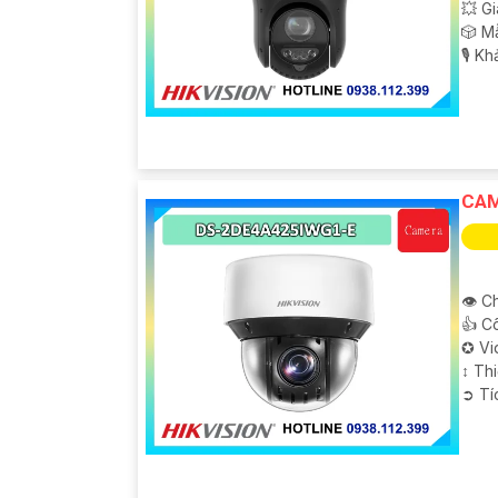
💥 G
🎲 M
️🎙 K
CAM
👁 Ch
👍 C
✪ Vi
↕️ T
️➲ T