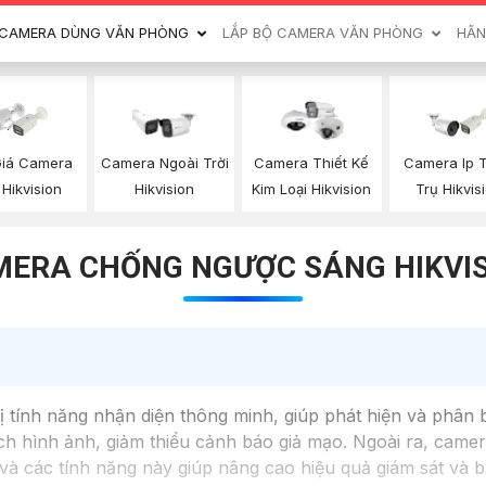
CAMERA DÙNG VĂN PHÒNG
LẮP BỘ CAMERA VĂN PHÒNG
HÃN
Giá Camera
Camera Ngoài Trời
Camera Thiết Kế
Camera Ip 
 Hikvision
Hikvision
Kim Loại Hikvision
Trụ Hikvis
ERA CHỐNG NGƯỢC SÁNG HIKVI
ính năng nhận diện thông minh, giúp phát hiện và phân bi
h hình ảnh, giảm thiểu cảnh báo giả mạo. Ngoài ra, camera
và các tính năng này giúp nâng cao hiệu quả giám sát và b