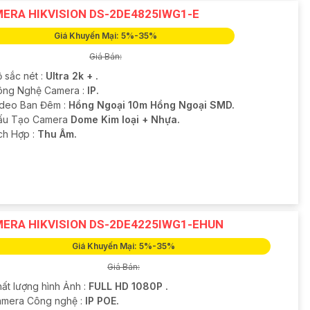
ERA HIKVISION DS-2DE4825IWG1-E
Giá Khuyến Mại: 5%-35%
Giá Bán:
 sắc nét :
Ultra 2k + .
ông Nghệ Camera :
IP.
ideo Ban Đêm :
Hồng Ngoại 10m Hồng Ngoại SMD.
Cấu Tạo Camera
Dome Kim loại + Nhựa.
ích Hợp :
Thu Âm.
ERA HIKVISION DS-2DE4225IWG1-EHUN
Giá Khuyến Mại: 5%-35%
Giá Bán:
hất lượng hình Ảnh :
FULL HD 1080P .
amera Công nghệ :
IP POE.