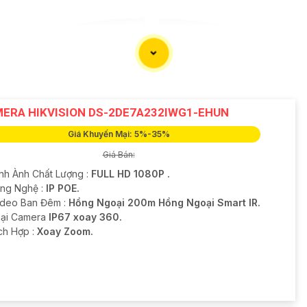
ERA HIKVISION DS-2DE7A232IWG1-EHUN
Giá Khuyến Mại: 5%-35%
Giá Bán:
ình Ành Chất Lượng :
FULL HD 1080P .
ông Nghệ :
IP POE.
ideo Ban Đêm :
Hồng Ngoại 200m Hồng Ngoại Smart IR.
oại Camera
IP67 xoay 360.
ích Hợp :
Xoay Zoom.