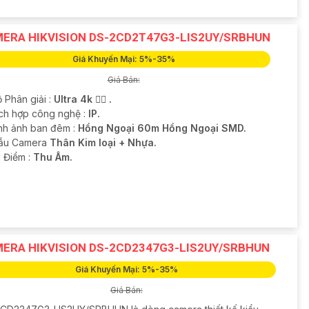
ERA HIKVISION DS-2CD2T47G3-LIS2UY/SRBHUN
Giá Khuyến Mại: 5%-35%
Giá Bán:
 Phân giải :
Ultra 4k 👍🏾 .
ích hợp công nghệ :
IP.
nh ảnh ban đêm :
Hồng Ngoại 60m Hồng Ngoại SMD.
ẫu Camera
Thân Kim loại + Nhựa.
u Điểm :
Thu Âm.
ERA HIKVISION DS-2CD2347G3-LIS2UY/SRBHUN
Giá Khuyến Mại: 5%-35%
Giá Bán: