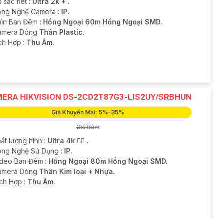
 sắc nét :
Ultra 2k + .
ông Nghệ Camera :
IP.
hìn Ban Đêm :
Hồng Ngoại 60m Hồng Ngoại SMD.
amera Dòng
Thân Plastic.
ích Hợp :
Thu Âm.
ERA HIKVISION DS-2CD2T87G3-LIS2UY/SRBHUN
Giá Khuyến Mại: 5%-35%
Giá Bán:
ất lượng hình :
Ultra 4k 👍🏾 .
ông Nghệ Sử Dụng :
IP.
ideo Ban Đêm :
Hồng Ngoại 80m Hồng Ngoại SMD.
Camera Dòng
Thân Kim loại + Nhựa.
ích Hợp :
Thu Âm.