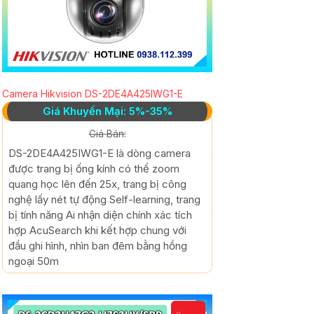
Camera Hikvision DS-2DE4A425IWG1-E
Giá Khuyến Mại: 5%-35%
Giá Bán:
DS-2DE4A425IWG1-E là dòng camera
được trang bị ống kính có thể zoom
quang học lên đến 25x, trang bị công
nghệ lấy nét tự động Self-learning, trang
bị tính năng Ai nhận diện chính xác tích
hợp AcuSearch khi kết hợp chung với
đầu ghi hình, nhìn ban đêm bằng hồng
ngoại 50m