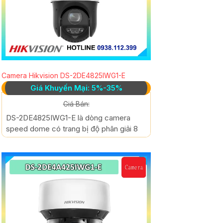
Camera Hikvision DS-2DE4825IWG1-E
Giá Khuyến Mại: 5%-35%
Giá Bán:
DS-2DE4825IWG1-E là dòng camera
speed dome có trang bị độ phân giải 8