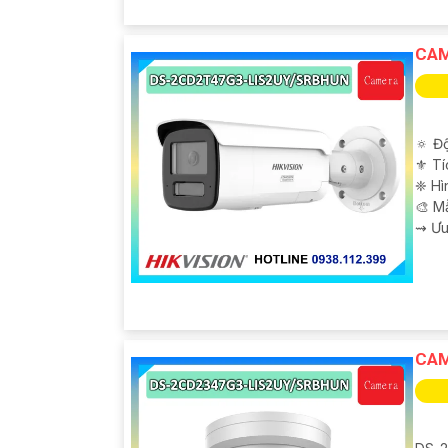
CAM
🔅 Độ
⚜️ T
❈ Hì
🎨 M
️⇝ Ư
CAM