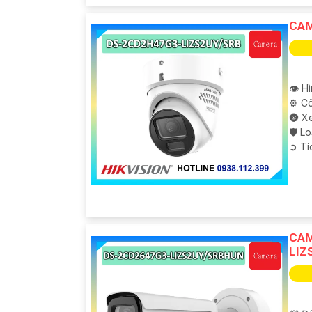
CAM
👁 H
⚙ Cô
🌚 X
🛡 L
️➲ T
CAM
LIZ