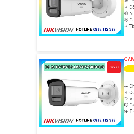
💯 Độ
⚜️ C
🔴 N
🎲 C
️⇝ T
CAM
☀️ Ch
⚛️ C
🌛 V
🎼️ 
️💫 T