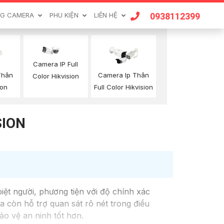
0938112399
G CAMERA
PHU KIỆN
LIÊN HỆ
Camera IP Full
Thân
Camera Ip Thân
Color Hikvision
ion
Full Color Hikvision
SION
ệt người, phương tiện với độ chính xác
 còn hỗ trợ quan sát rõ nét trong điều
ảo vệ an ninh tốt hơn.