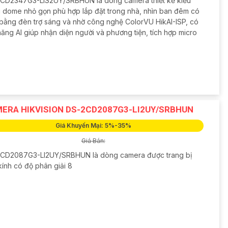
CD2347G3-LIS2UY/SRBHUN là dòng camera thiết kế kiểu
 dome nhỏ gọn phù hợp lắp đặt trong nhà, nhìn ban đêm có
bằng đèn trợ sáng và nhờ công nghệ ColorVU HikAI-ISP, có
năng AI giúp nhận diện người và phương tiện, tích hợp micro
ERA HIKVISION DS-2CD2087G3-LI2UY/SRBHUN
Giá Khuyến Mại: 5%-35%
Giá Bán:
CD2087G3-LI2UY/SRBHUN là dòng camera được trang bị
kính có độ phân giải 8