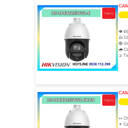
CAM
👁 Độ
👍 C
🔴 V
🌧️ 
'
️➲ T
CAM
👀 C
⚜️ C