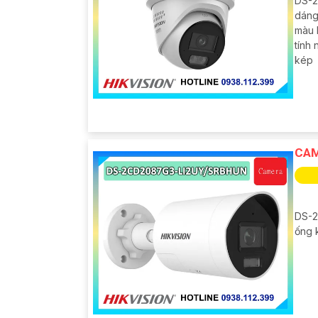
DS-2
dáng
màu 
tính 
kép
CAM
DS-2
ống 