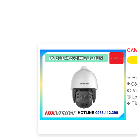
CAM
🔆 H
®️ C
🌔 V
🎲 L
️✤ T