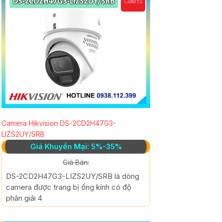
Camera Hikvision DS-2CD2H47G3-
LIZS2UY/SRB
Giá Khuyến Mại: 5%-35%
Giá Bán:
DS-2CD2H47G3-LIZS2UY/SRB là dòng
camera được trang bị ống kính có độ
phân giải 4