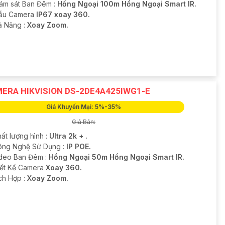
iám sát Ban Đêm :
Hồng Ngoại 100m Hồng Ngoại Smart IR.
ẫu Camera
IP67 xoay 360.
hả Năng :
Xoay Zoom.
ERA HIKVISION DS-2DE4A425IWG1-E
Giá Khuyến Mại: 5%-35%
Giá Bán:
ất lượng hình :
Ultra 2k + .
ông Nghệ Sử Dụng :
IP POE.
deo Ban Đêm :
Hồng Ngoại 50m Hồng Ngoại Smart IR.
hiết Kế Camera
Xoay 360.
ích Hợp :
Xoay Zoom.