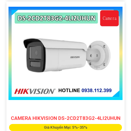
CAMERA HIKVISION DS-2CD2T83G2-4LI2UHUN
Giá Khuyến Mại: 5%-35%