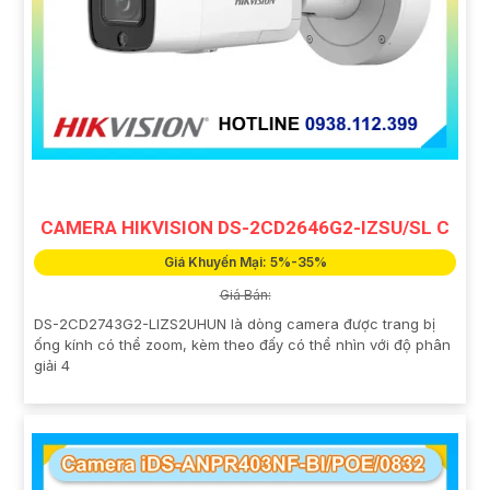
CAMERA HIKVISION DS-2CD2646G2-IZSU/SL C
Giá Khuyến Mại: 5%-35%
Giá Bán:
DS-2CD2743G2-LIZS2UHUN là dòng camera được trang bị
ống kính có thể zoom, kèm theo đấy có thể nhìn với độ phân
giải 4