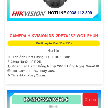
CAMERA HIKVISION DS-2DE7A232IWG1-EHUN
Giá Khuyến Mại: 5%-35%
Giá Bán:
🔆 Hình Ành Chất Lượng :
FULL HD 1080P .
®️ Công Nghệ :
IP POE.
🌔 Video Ban Đêm :
Hồng Ngoại 200m Hồng Ngoại Smart IR.
🎲 Loại Camera
IP67 xoay 360.
️✤ Tích Hợp :
Xoay Zoom.