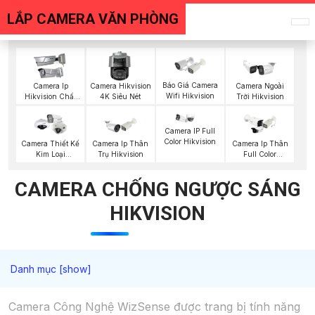
LẮP CAMERA VĂN PHÒNG
Báo Giá Camera
Camera Ip
Camera Hikvision
Camera Ngoài
Wifi Hikvision
Hikvision Chất
4K Siêu Nét
Trời Hikvision
Lượng
Camera IP Full
Color Hikvision
Camera Thiết Kế
Camera Ip Thân
Camera Ip Thân
Kim Loại
Trụ Hikvision
Full Color
Hikvision
Hikvision
CAMERA CHỐNG NGƯỢC SÁNG
HIKVISION
Camera Công Nghệ WizSense được trang bị tính năng