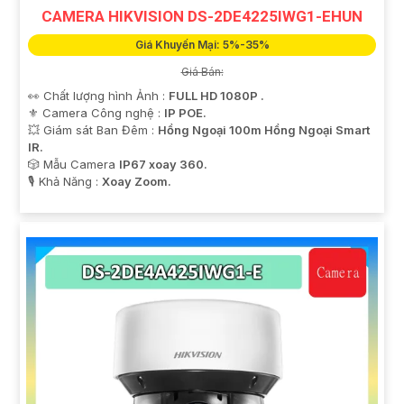
CAMERA HIKVISION DS-2DE4225IWG1-EHUN
Giá Khuyến Mại: 5%-35%
Giá Bán:
👀 Chất lượng hình Ảnh :
FULL HD 1080P .
⚜️ Camera Công nghệ :
IP POE.
💥 Giám sát Ban Đêm :
Hồng Ngoại 100m Hồng Ngoại Smart
IR.
🎲 Mẫu Camera
IP67 xoay 360.
️🎙 Khả Năng :
Xoay Zoom.