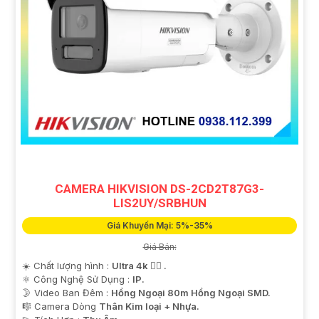
CAMERA HIKVISION DS-2CD2T87G3-
LIS2UY/SRBHUN
Giá Khuyến Mại: 5%-35%
Giá Bán:
☀️ Chất lượng hình :
Ultra 4k 👍🏾 .
⚛️ Công Nghệ Sử Dụng :
IP.
🌛 Video Ban Đêm :
Hồng Ngoại 80m Hồng Ngoại SMD.
🎼️ Camera Dòng
Thân Kim loại + Nhựa.