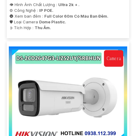
👁 Hình Ành Chất Lượng :
Ultra 2k + .
⚙ Công Nghệ :
IP POE.
🌚 Xem ban đêm :
Full Color 60m Có Màu Ban Ðêm.
🛡 Loại Camera
Dome Plastic.
️➲ Tích Hợp :
Thu Âm.