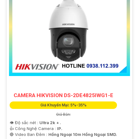
CAMERA HIKVISION DS-2DE4825IWG1-E
Giá Khuyến Mại: 5%-35%
Giá Bán:
👁 Độ sắc nét :
Ultra 2k + .
👍 Công Nghệ Camera :
IP.
🔴 Video Ban Đêm :
Hồng Ngoại 10m Hồng Ngoại SMD.