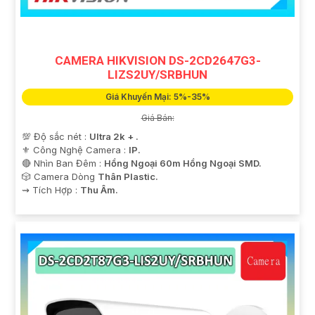
CAMERA HIKVISION DS-2CD2647G3-
LIZS2UY/SRBHUN
Giá Khuyến Mại: 5%-35%
Giá Bán:
💯 Độ sắc nét :
Ultra 2k + .
⚜️ Công Nghệ Camera :
IP.
🔴 Nhìn Ban Đêm :
Hồng Ngoại 60m Hồng Ngoại SMD.
🎲 Camera Dòng
Thân Plastic.
️⇝ Tích Hợp :
Thu Âm.