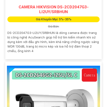
CAMERA HIKVISION DS-2CD2047G3-
LI2UY/SRBHUN
Giá Khuyến Mại: 5%-35%
Giá Bán:
DS-2CD2047G3-LI2UY/SRBHUN là dòng camera được trang
bị công nghệ AcuSearch giúp hỗ trợ tìm kiếm nhanh khi sử
dụng kèm với đầu ghi hình, kèm khả năng chống ngược sáng
WDR 130dB, trang bị micro kép và loa hỗ trợ đàm thoại 2
chiều, ống kính 4