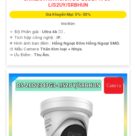
LIS2UY/SRBHUN
Giá Khuyến Mại: 5%-35%
Giá Bán:
🔅 Độ Phân giải :
Ultra 4k 👍🏾 .
⚜️ Tích hợp công nghệ :
IP.
❈ Hình ảnh ban đêm :
Hồng Ngoại 60m Hồng Ngoại SMD.
🎨 Mẫu Camera
Thân Kim loại + Nhựa.
️⇝ Ưu Điểm :
Thu Âm.