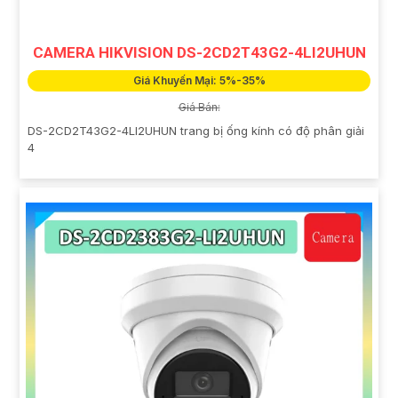
CAMERA HIKVISION DS-2CD2T43G2-4LI2UHUN
Giá Khuyến Mại: 5%-35%
Giá Bán:
DS-2CD2T43G2-4LI2UHUN trang bị ống kính có độ phân giải
4