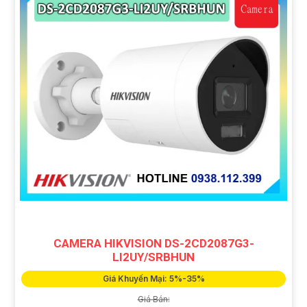
CAMERA HIKVISION DS-2CD2087G3-
LI2UY/SRBHUN
Giá Khuyến Mại: 5%-35%
Giá Bán: