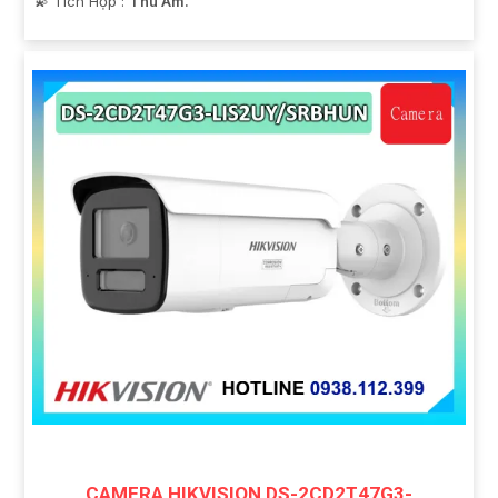
️💫 Tích Hợp :
Thu Âm.
CAMERA HIKVISION DS-2CD2T47G3-