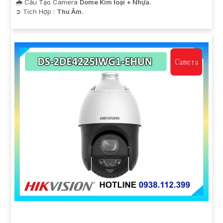
🌧️ Cấu Tạo Camera
Dome Kim loại + Nhựa.
️➲ Tích Hợp :
Thu Âm.