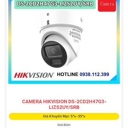
CAMERA HIKVISION DS-2CD2H47G3-
LIZS2UY/SRB
Giá Khuyến Mại: 5%-35%
Giá Bán: