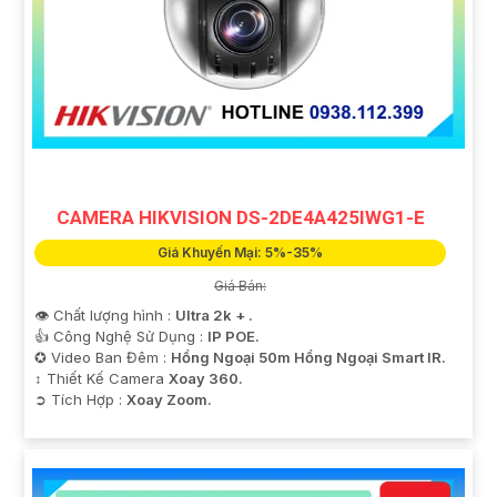
CAMERA HIKVISION DS-2DE4A425IWG1-E
Giá Khuyến Mại: 5%-35%
Giá Bán:
👁 Chất lượng hình :
Ultra 2k + .
👍 Công Nghệ Sử Dụng :
IP POE.
✪ Video Ban Đêm :
Hồng Ngoại 50m Hồng Ngoại Smart IR.
↕️ Thiết Kế Camera
Xoay 360.
️➲ Tích Hợp :
Xoay Zoom.