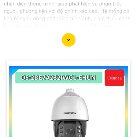
nhận diện thông minh, giúp phát hiện và phân biệt
người, phương tiện với độ chính xác cao. Hệ thống có
khả năng tự động phân tích hình ảnh, giảm thiểu cảnh
báo giả mạo. Ngoài ra, camera còn hỗ trợ quan sát rõ
nét trong điều kiện ánh sáng yếu nhờ công nghệ
Starlight và các tính năng này giúp nâng cao hiệu quả
giám sát và bảo vệ an ninh tốt hơn.
'