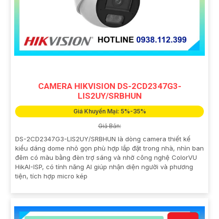
CAMERA HIKVISION DS-2CD2347G3-
LIS2UY/SRBHUN
Giá Khuyến Mại: 5%-35%
Giá Bán:
DS-2CD2347G3-LIS2UY/SRBHUN là dòng camera thiết kế
kiểu dáng dome nhỏ gọn phù hợp lắp đặt trong nhà, nhìn ban
đêm có màu bằng đèn trợ sáng và nhờ công nghệ ColorVU
HikAI-ISP, có tính năng AI giúp nhận diện người và phương
tiện, tích hợp micro kép