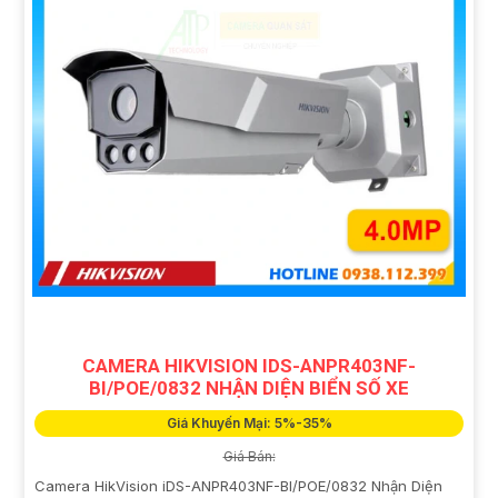
CAMERA HIKVISION IDS-ANPR403NF-
BI/POE/0832 NHẬN DIỆN BIỂN SỐ XE
Giá Khuyến Mại: 5%-35%
Giá Bán:
Camera HikVision iDS-ANPR403NF-BI/POE/0832 Nhận Diện