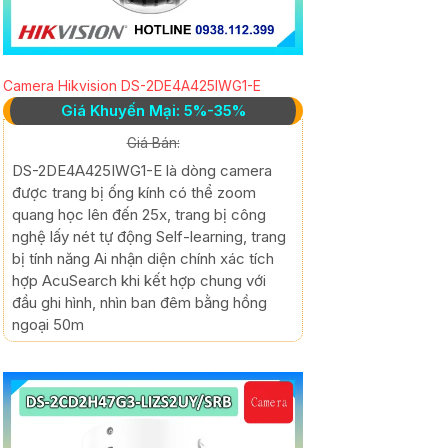
Camera Hikvision DS-2DE4A425IWG1-E
Giá Khuyến Mại: 5%-35%
Giá Bán:
DS-2DE4A425IWG1-E là dòng camera
được trang bị ống kính có thể zoom
quang học lên đến 25x, trang bị công
nghệ lấy nét tự động Self-learning, trang
bị tính năng Ai nhận diện chính xác tích
hợp AcuSearch khi kết hợp chung với
đầu ghi hình, nhìn ban đêm bằng hồng
ngoại 50m