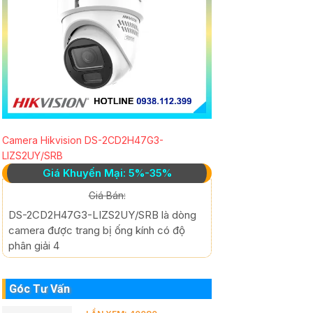
Camera Hikvision DS-2CD2H47G3-
LIZS2UY/SRB
Giá Khuyến Mại: 5%-35%
Giá Bán:
DS-2CD2H47G3-LIZS2UY/SRB là dòng
camera được trang bị ống kính có độ
phân giải 4
Góc Tư Vấn