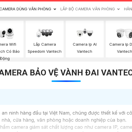
CAMERA DÙNG VĂN PHÒNG
LẮP BỘ CAMERA VĂN PHÒNG
HÃN
era Wifi
Lắp Camera
Camera Ip AI
Camera Ip 
ech Có Báo
Speedom Vantech
Vantech
Vantec
Động
AMERA BẢO VỆ VÀNH ĐAI VANTE
an ninh hàng đầu tại Việt Nam, chúng được thiết kế với cô
ôi nhà, cửa hàng, văn phòng hoặc doanh nghiệp của bạn.
hẩm camera giám sát chất lượng cao như camera IP, came