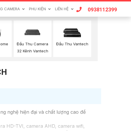
0938112399
G CAMERA
PHU KIỆN
LIÊN HỆ
Dome
Đầu Thu Camera
Đầu Thu Vantech
h
32 Kênh Vantech
CH
ng nghệ hiện đại và chất lượng cao để
ra HD-TVI, camera AHD, camera wifi,