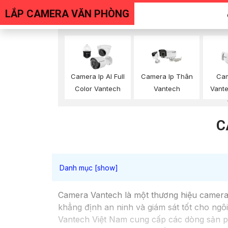
LẮP CAMERA VĂN PHÒNG
Camera Ip AI Full
Camera Ip Thân
Cam
Color Vantech
Vantech
Vant
C
Camera Vantech là một thương hiệu camera 
khẳng định an ninh và giám sát tốt cho ng
Vantech Việt Nam cung cấp các dòng sản p