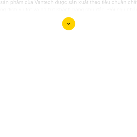
sản phẩm của Vantech được sản xuất theo tiêu chuẩn chất 
g dịch vụ tốt và hỗ trợ khách hàng chu đáo. Đội ngũ nhâ
 hợp với nhu cầu và ngân sách của bạn.
sát an ninh tốt cho ngôi nhà hoặc doanh nghiệp của mình,