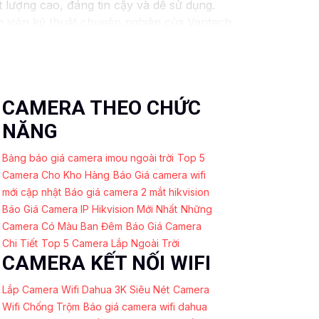
lượng cao, đáng tin cậy và dễ sử dụng.
n viên kỹ thuật chuyên nghiệp của Vantech
 Camera Vantech Việt Nam là một lựa chọn
CAMERA THEO CHỨC
NĂNG
Bảng báo giá camera imou ngoài trời
Top 5
Camera Cho Kho Hàng
Báo Giá camera wifi
mới cập nhật
Báo giá camera 2 mắt hikvision
Báo Giá Camera IP Hikvision Mới Nhất
Những
Camera Có Màu Ban Đêm
Báo Giá Camera
Chi Tiết
Top 5 Camera Lắp Ngoài Trời
CAMERA KẾT NỐI WIFI
Lắp Camera Wifi Dahua 3K Siêu Nét
Camera
Wifi Chống Trộm
Báo giá camera wifi dahua