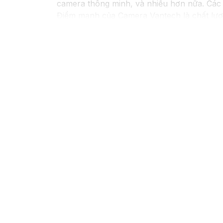
camera thông minh, và nhiều hơn nữa. Các 
Điểm mạnh của Camera Vantech là chất lượn
sẽ giúp bạn lựa chọn giải pháp camera phù
Nếu bạn đang tìm kiếm một giải pháp giám 
hàng đầu mà bạn có thể tin tưởng.