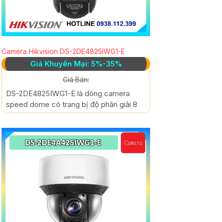
Camera Hikvision DS-2DE4825IWG1-E
Giá Khuyến Mại: 5%-35%
Giá Bán:
DS-2DE4825IWG1-E là dòng camera
speed dome có trang bị độ phân giải 8