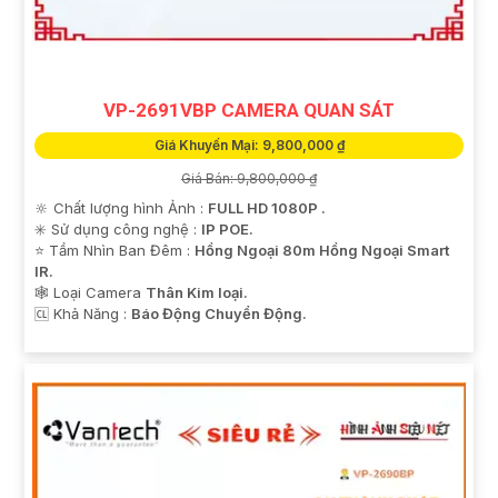
VP-2691VBP CAMERA QUAN SÁT
Giá Khuyến Mại: 9,800,000 ₫
Giá Bán: 9,800,000 ₫
🔆 Chất lượng hình Ảnh :
FULL HD 1080P .
✳️ Sử dụng công nghệ :
IP POE.
⭐ Tầm Nhìn Ban Đêm :
Hồng Ngoại 80m Hồng Ngoại Smart
IR.
🕸️ Loại Camera
Thân Kim loại.
️🆑 Khả Năng :
Báo Động Chuyển Động.