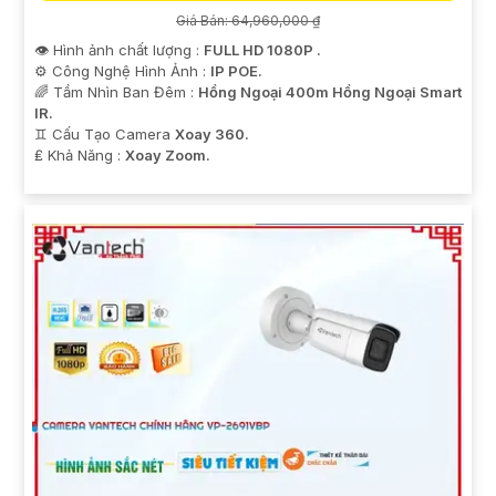
Giá Bán: 64,960,000 ₫
👁 Hình ảnh chất lượng :
FULL HD 1080P .
⚙ Công Nghệ Hình Ảnh :
IP POE.
🌈 Tầm Nhìn Ban Đêm :
Hồng Ngoại 400m Hồng Ngoại Smart
IR.
♊ Cấu Tạo Camera
Xoay 360.
️₤ Khả Năng :
Xoay Zoom.