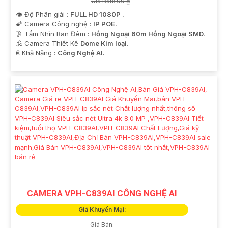
Giá Bán: 00 ₫
👁 Độ Phân giải :
FULL HD 1080P .
🌠 Camera Công nghệ :
IP POE.
🌛 Tầm Nhìn Ban Đêm :
Hồng Ngoại 60m Hồng Ngoại SMD.
🕉️ Camera Thiết Kế
Dome Kim loại.
️₤ Khả Năng :
Công Nghệ AI.
CAMERA VPH-C839AI CÔNG NGHỆ AI
Giá Khuyến Mại:
Giá Bán: