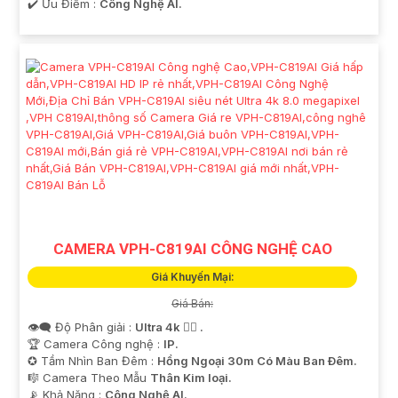
️✔️ Ưu Điểm :
Công Nghệ AI.
CAMERA VPH-C819AI CÔNG NGHỆ CAO
Giá Khuyến Mại:
Giá Bán:
👁️‍🗨 Độ Phân giải :
Ultra 4k 👍🏾 .
🏆 Camera Công nghệ :
IP.
✪ Tầm Nhìn Ban Đêm :
Hồng Ngoại 30m Có Màu Ban Ðêm.
🎼️ Camera Theo Mẫu
Thân Kim loại.
️📡 Khả Năng :
Công Nghệ AI.