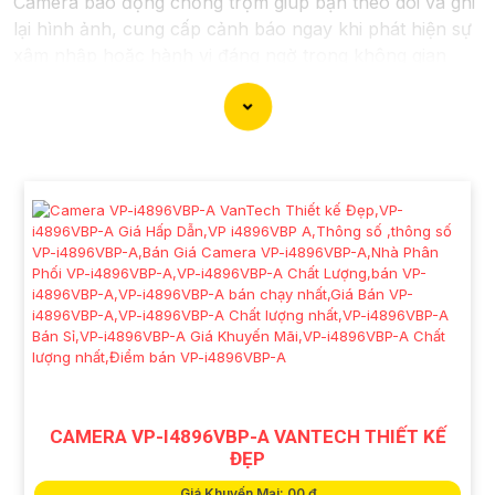
Camera báo động chống trộm giúp bạn theo dõi và ghi
lại hình ảnh, cung cấp cảnh báo ngay khi phát hiện sự
xâm nhập hoặc hành vi đáng ngờ trong không gian
được giám sát.
Nếu bạn quan tâm đến việc lắp đặt Camera Báo Động
Chống Trộm, bạn có thể liên hệ với các công ty cung
cấp dịch vụ lắp đặt camera hoặc công ty an ninh
chuyên nghiệp địa phương. Bạn cũng có thể tìm hiểu
về các sản phẩm camera báo động trên thị trường và
tự lắp đặt nếu bạn muốn.
Nếu bạn cần thêm thông tin hoặc muốn để lại thông tin
liên lạc, Từng công trình có thể giúp bạn tìm kiếm các
dịch vụ liên quan đến lắp đặt Camera Báo Động Chống
Trộm.
'
CAMERA VP-I4896VBP-A VANTECH THIẾT KẾ
ĐẸP
Giá Khuyến Mại: 00 ₫