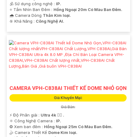
🕉️ Sử dụng công nghệ :
IP.
⭐ Tầm Nhìn Ban Đêm :
Hồng Ngoại 20m Có Màu Ban Ðêm.
🌧️ Camera Dòng
Thân Kim loại.
️☣️ Khả Năng :
Công Nghệ AI.
CAMERA VPH-C838AI THIẾT KẾ DOME NHỎ GỌN
Giá Khuyến Mại:
Giá Bán:
️⚡ Độ Phân giải :
Ultra 4k 👍🏾 .
⚛️ Công Nghệ Camera :
IP.
❂ Xem ban đêm :
Hồng Ngoại 25m Có Màu Ban Ðêm.
🤹 Camera Thiết Kế
Dome Kim loại.