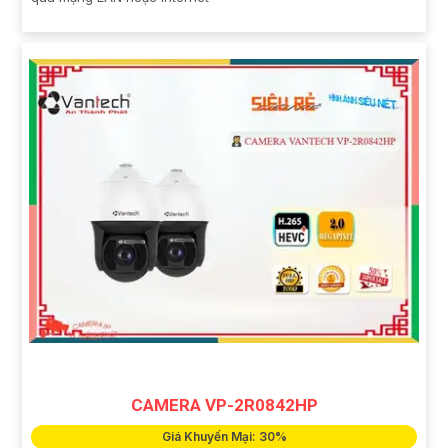
CAMERA VP-2R0842HP
Giá Khuyến Mại: 30%