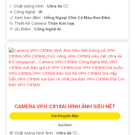
✨ Chất lượng hình :
Ultra 4k 👍🏾 .
✳️ Công Nghệ :
IP.
🌙 Xem ban đêm :
Hồng Ngoại 25m Có Màu Ban Ðêm.
🔩 Thiết Kế Camera
Thân Kim loại.
️💠 Ưu Điểm :
Công Nghệ AI.
CAMERA VPH-C818AI HÌNH ẢNH SIÊU NÉT
Giá Khuyến Mại:
Giá Bán:
💯 Chất lượng hình Ảnh :
Ultra 4k 👍🏾 .