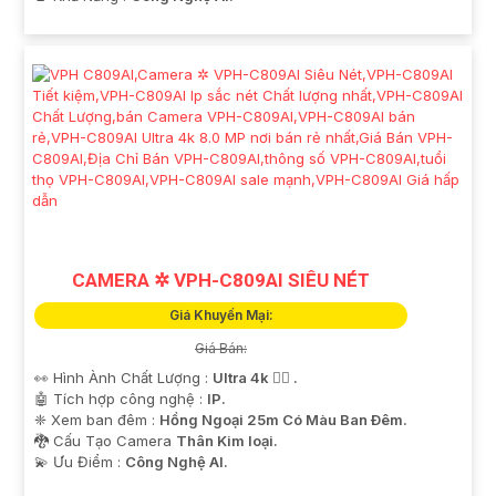
CAMERA ✲ VPH-C809AI SIÊU NÉT
Giá Khuyến Mại:
Giá Bán:
👀 Hình Ành Chất Lượng :
Ultra 4k 👍🏾 .
🤖️ Tích hợp công nghệ :
IP.
❈ Xem ban đêm :
Hồng Ngoại 25m Có Màu Ban Ðêm.
🐉️ Cấu Tạo Camera
Thân Kim loại.
️💫 Ưu Điểm :
Công Nghệ AI.