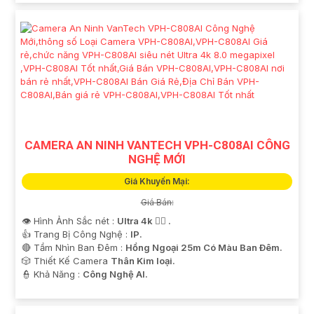
CAMERA AN NINH VANTECH VPH-C808AI CÔNG
NGHỆ MỚI
Giá Khuyến Mại:
Giá Bán:
👁 Hình Ảnh Sắc nét :
Ultra 4k 👍🏾 .
👍 Trang Bị Công Nghệ :
IP.
🔴 Tầm Nhìn Ban Đêm :
Hồng Ngoại 25m Có Màu Ban Ðêm.
🎲 Thiết Kế Camera
Thân Kim loại.
️👮 Khả Năng :
Công Nghệ AI.