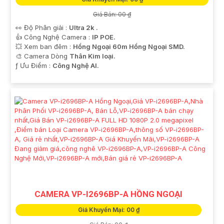
Giá Bán: 00 ₫
👀 Độ Phân giải :
Ultra 2k .
👍 Công Nghệ Camera :
IP POE.
💥 Xem ban đêm :
Hồng Ngoại 60m Hồng Ngoại SMD.
🎨 Camera Dòng
Thân Kim loại.
️ƒ Ưu Điểm :
Công Nghệ AI.
CAMERA VP-I2696BP-A HỒNG NGOẠI
Giá Khuyến Mại: 00 ₫