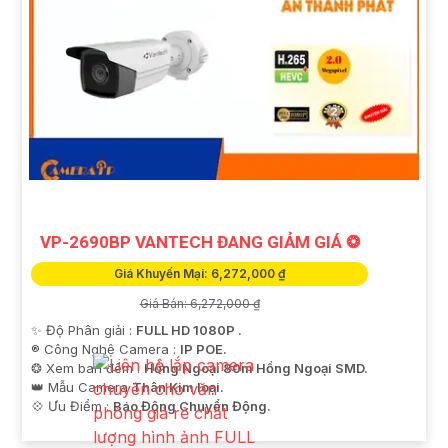
VP-2690BP VANTECH ĐANG GIẢM GIÁ ❂
Giá Khuyến Mại: 6,272,000 ₫
Giá Bán: 6,272,000 ₫
✨ Độ Phân giải :
FULL HD 1080P .
®️ Công Nghệ Camera :
IP POE.
❂ Xem ban đêm :
Hồng Ngoại 80m Hồng Ngoại SMD.
👑 Mẫu Camera
Thân Kim loại.
️💠 Ưu Điểm :
Báo Động Chuyển Động.