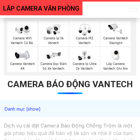
LẮP CAMERA VĂN PHÒNG
Camera Wifi
Camera Ip 3k
Camera PtZ
Camera Vantech
Vantech Có Báo
Vanech
Vantech
Starlight
Động
Lắp Camera
Camera Vantech
Camera Đọc Biển
Camera Ip Ultra
Vantech Ghi Âm
4K
Số Xe Vantech
2k Vantech
CAMERA BÁO ĐỘNG VANTECH
Dịch vụ cài đặt Camera Báo Động Chống Trộm là một
giải pháp hiệu quả để bảo vệ tài sản và nhà ở của bạn.