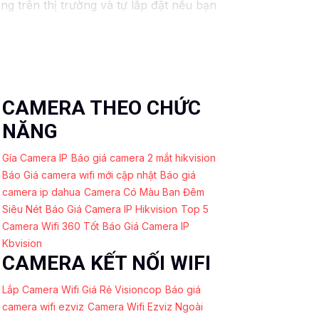
g trên thị trường và tự lắp đặt nếu bạn
iếm các dịch vụ liên quan đến lắp đặt
CAMERA THEO CHỨC
NĂNG
Gía Camera IP
Báo giá camera 2 mắt hikvision
Báo Giá camera wifi mới cập nhật
Báo giá
camera ip dahua
Camera Có Màu Ban Đêm
Siêu Nét
Báo Giá Camera IP Hikvision
Top 5
Camera Wifi 360 Tốt
Báo Giá Camera IP
Kbvision
CAMERA KẾT NỐI WIFI
Lắp Camera Wifi Giá Rẻ Visioncop
Báo giá
camera wifi ezviz
Camera Wifi Ezviz Ngoài