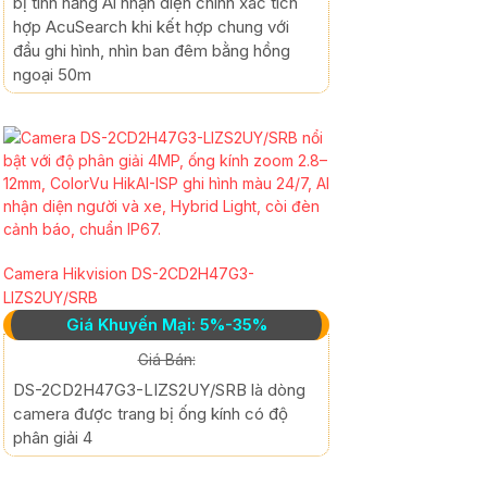
bị tính năng Ai nhận diện chính xác tích
hợp AcuSearch khi kết hợp chung với
đầu ghi hình, nhìn ban đêm bằng hồng
ngoại 50m
Camera Hikvision DS-2CD2H47G3-
LIZS2UY/SRB
Giá Khuyến Mại: 5%-35%
Giá Bán:
DS-2CD2H47G3-LIZS2UY/SRB là dòng
camera được trang bị ống kính có độ
phân giải 4