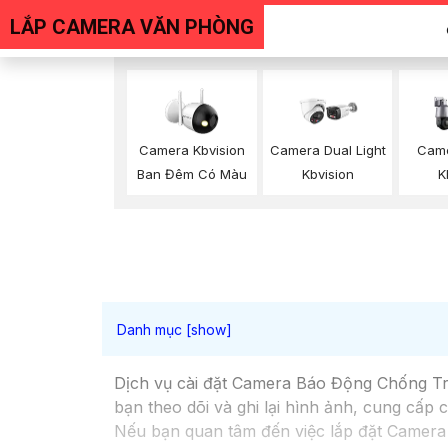
LẮP CAMERA VĂN PHÒNG
Camera Kbvision
Camera Dual Light
Came
Ban Đêm Có Màu
Kbvision
K
Dịch vụ cài đặt Camera Báo Động Chống Trộ
bạn theo dõi và ghi lại hình ảnh, cung cấp
Nếu bạn quan tâm đến việc lắp đặt Camera 