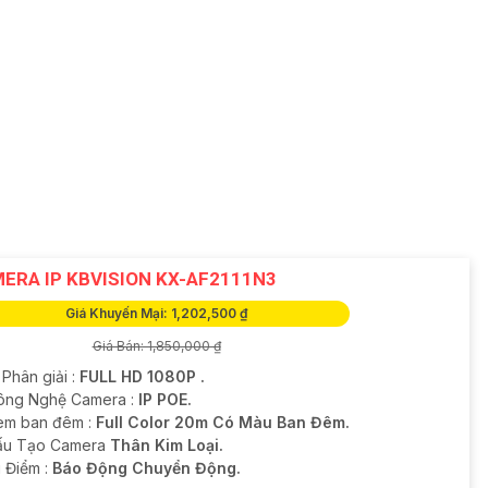
ERA IP KBVISION KX-AF2111N3
Giá Khuyến Mại: 1,202,500 ₫
Giá Bán: 1,850,000 ₫
 Phân giải :
FULL HD 1080P .
ông Nghệ Camera :
IP POE.
em ban đêm :
Full Color 20m Có Màu Ban Đêm.
Cấu Tạo Camera
Thân Kim Loại.
u Điểm :
Báo Động Chuyển Động.