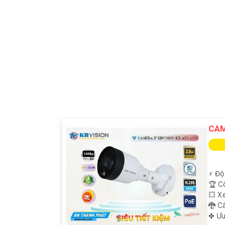
CAM
️⚡ Độ
🏆 C
💥 X
🐉️ 
️✤ Ư