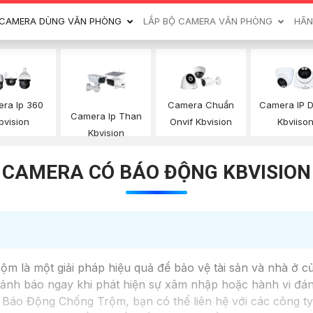
CAMERA DÙNG VĂN PHÒNG
LẮP BỘ CAMERA VĂN PHÒNG
HÃN
ra Ip 360
Camera Chuẩn
Camera IP 
Camera Ip Than
bvision
Onvif Kbvision
Kbviiso
Kbvision
CAMERA CÓ BÁO ĐỘNG KBVISION
m là một giải pháp hiệu quả để bảo vệ tài sản và nhà ở 
 cảnh báo ngay khi phát hiện sự xâm nhập hoặc hành vi đá
Báo Động Chống Trộm, bạn có thể liên hệ với các công ty