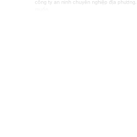
công ty an ninh chuyên nghiệp địa phương.
muốn.
Nếu bạn cần thêm thông tin hoặc muốn để lại
Camera Báo Động Chống Trộm.