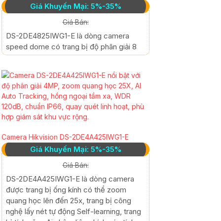
Giá Khuyến Mại: 5%-35%
Giá Bán:
DS-2DE4825IWG1-E là dòng camera
speed dome có trang bị độ phân giải 8
Camera Hikvision DS-2DE4A425IWG1-E
Giá Khuyến Mại: 5%-35%
Giá Bán:
DS-2DE4A425IWG1-E là dòng camera
được trang bị ống kính có thể zoom
quang học lên đến 25x, trang bị công
nghệ lấy nét tự động Self-learning, trang