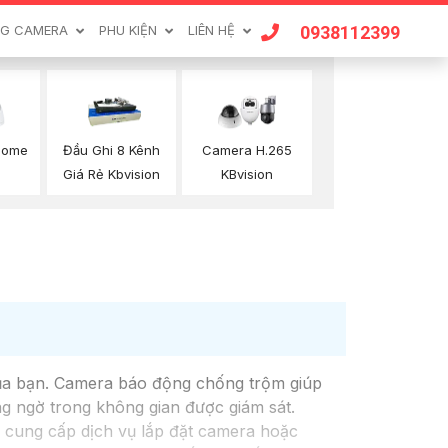
0938112399
G CAMERA
PHU KIỆN
LIÊN HỆ
Dome
Đầu Ghi 8 Kênh
Camera H.265
n
Giá Rẻ Kbvision
KBvision
của bạn. Camera báo động chống trộm giúp
ng ngờ trong không gian được giám sát.
 cung cấp dịch vụ lắp đặt camera hoặc