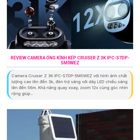
REVIEW CAMERA ỐNG KÍNH KÉP CRUISER Z 3K IPC-S7DP-
5M0WEZ
Camera Cruiser Z 3K IPC-S7DP-5M0WEZ với hình ảnh chất
lượng cao lên đến 3k, đèn trợ sáng với dãy LED chiếu sáng
lên đến 56m. Khả năng quay xoay, zoom 12x cùng góc nhìn
rộng giúp...