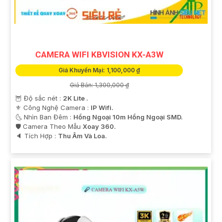
CAMERA WIFI KBVISION KX-A3W
Giá Khuyến Mại: 1,100,000 ₫
Giá Bán: 1,300,000 ₫
🦉 Độ sắc nét :
2K Lite .
'
⚜️ Công Nghệ Camera :
IP Wifi.
🌜 Nhìn Ban Đêm :
Hồng Ngoại 10m Hồng Ngoại SMD.
🛡 Camera Theo Mẫu
Xoay 360.
️🔈 Tích Hợp :
Thu Âm Và Loa.