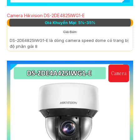
Camera Hikvision DS-2DE4825IWG1-E
Giá Khuyến Mại: 5%-35%
Giá Bán:
DS-2DE4825IWG1-E là dòng camera speed dome có trang bị
độ phân giải 8