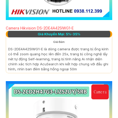
Camera Hikvision DS-2DE4A425IWG1-E
Giá Khuyến Mại: 5%-35%
Giá Bán:
DS-2DE4A425IWG1-E là dòng camera được trang bị ống kính
có thể zoom quang học lên đến 25x, trang bị công nghệ lấy
nét tự động Self-learning, trang bị tính năng Ai nhận diện
chính xác tích hợp AcuSearch khi kết hợp chung với đầu ghi
hình, nhìn ban đêm bằng hồng ngoại 50m