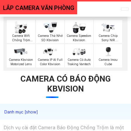
LẮP CAMERA VĂN PHÒNG
Camera Wifi
Camera Thẻ Nhớ
Camera Speedom
Camera Chip
Chống Trộm
SD Kbvision
Kbvision
Sony NIR
Kbvision
KBvision
Camera Imou
Camera Kbvision
Camera IP AI Full
Camera Có Auto
Cube
Motorized Lens
Color Kbvision
Traking Vantech
CAMERA CÓ BÁO ĐỘNG
KBVISION
Dịch vụ cài đặt Camera Báo Động Chống Trộm là một