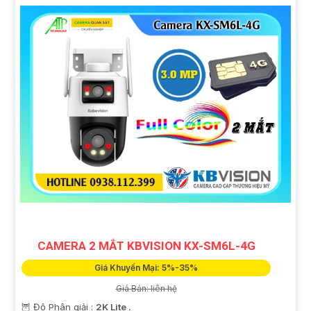
CAMERA 2 MẮT KBVISION KX-SM6L-4G
Giá Khuyến Mại: 5%-35%
Giá Bán: liên hệ
🦉 Độ Phân giải :
2K Lite .