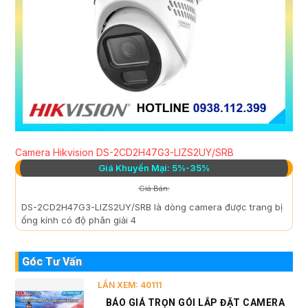
Camera Hikvision DS-2CD2H47G3-LIZS2UY/SRB
Giá Khuyến Mại: 5%-35%
Giá Bán:
DS-2CD2H47G3-LIZS2UY/SRB là dòng camera được trang bị
ống kính có độ phân giải 4
Góc Tư Vấn
LẦN XEM: 40111
BÁO GIÁ TRỌN GÓI LẮP ĐẶT CAMERA