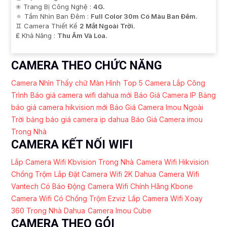
✳️ Trang Bị Công Nghệ :
4G.
🔅 Tầm Nhìn Ban Đêm :
Full Color 30m Có Màu Ban Ðêm.
♊ Camera Thiết Kế
2 Mắt Ngoài Trời.
️₤ Khả Năng :
Thu Âm Và Loa.
CAMERA THEO CHỨC NĂNG
Camera Nhìn Thấy chữ Màn Hình
Top 5 Camera Lắp Công
Trình
Báo giá camera wifi dahua mới
Báo Giá Camera IP
Bảng
báo giá camera hikvision mới
Báo Giá Camera Imou Ngoài
Trời
bảng báo giá camera ip dahua
Báo Giá Camera imou
Trong Nhà
CAMERA KẾT NỐI WIFI
Lắp Camera Wifi Kbvision Trong Nhà
Camera Wifi Hikvision
Chống Trộm
Lắp Đặt Camera Wifi 2K Dahua
Camera Wifi
Vantech Có Báo Động
Camera Wifi Chính Hãng Kbone
Camera Wifi Có Chống Trộm Ezviz
Lắp Camera Wifi Xoay
360 Trong Nhà Dahua
Camera Imou Cube
CAMERA THEO GÓI