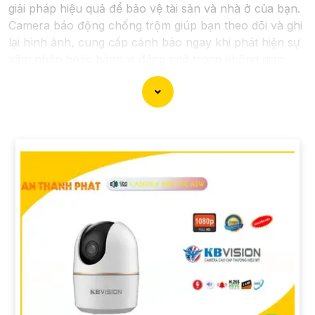
giải pháp hiệu quả để bảo vệ tài sản và nhà ở của bạn.
Camera báo động chống trộm giúp bạn theo dõi và ghi
lại hình ảnh, cung cấp cảnh báo ngay khi phát hiện sự
xâm nhập hoặc hành vi đáng ngờ trong không gian
được giám sát.
Nếu bạn quan tâm đến việc lắp đặt Camera Báo Động
Chống Trộm, bạn có thể liên hệ với các công ty cung
cấp dịch vụ lắp đặt camera hoặc công ty an ninh
chuyên nghiệp địa phương. Bạn cũng có thể tìm hiểu
về các sản phẩm camera báo động trên thị trường và
tự lắp đặt nếu bạn muốn.
Nếu bạn cần thêm thông tin hoặc muốn để lại thông tin
liên lạc, Từng công trình có thể giúp bạn tìm kiếm các
dịch vụ liên quan đến lắp đặt Camera Báo Động Chống
Trộm.