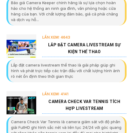
Báo giá Camera Keeper chính hãng là sự lựa chọn hoàn
hảo cho hệ thống an ninh gia đình, văn phòng hoặc cửa
hàng của bạn. Với chất lượng đảm bảo, giá cả phải chăng
và dịch vụ hỗ...
LẦN XEM: 4643
LẮP ĐẶT CAMERA LIVESTREAM SỰ
KIỆN THỂ THAO
Lắp đặt camera livestream thể thao là giải pháp giúp ghi
hình và phát trực tiếp các trận đấu với chất lượng hình ảnh
rõ nét ổn định theo thời gian thực
LẦN XEM: 4141
CAMERA CHECK VAR TENNIS TÍCH
HỢP LIVESTREAM
Camera Check Var Tennis là camera giám sát với độ phân
giải FullHD ghi hình sắc nét và liên tục 24/24 với góc quang
sát rộng khác sân tennis xem lại đầy đủ mọi pha highlight