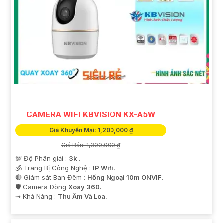
CAMERA WIFI KBVISION KX-A5W
Giá Khuyến Mại: 1,200,000 ₫
Giá Bán: 1,300,000 ₫
💯 Độ Phân giải :
3k .
🕉️ Trang Bị Công Nghệ :
IP Wifi.
🔴 Giám sát Ban Đêm :
Hồng Ngoại 10m ONVIF.
🛡 Camera Dòng
Xoay 360.
️⇝ Khả Năng :
Thu Âm Và Loa.