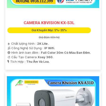
CAMERA KBVISION KX-S3L
Giá Khuyến Mại: 5%-35%
Giá Bán: liên hệ
☀️ Chất lượng hình :
2K Lite .
🕉️ Công Nghệ Sử Dụng :
IP Wifi.
🔴 Hình ảnh ban đêm :
Full Color 30m Có Màu Ban Ðêm.
🎨 Cấu Tạo Camera
Xoay 360.
️🎙 Tích Hợp :
Thu Âm Và Loa.