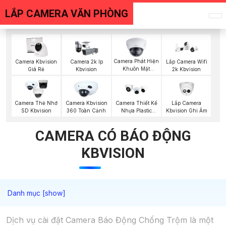
LẮP CAMERA VĂN PHÒNG
Camera Phát Hiện
Camera Kbvision
Camera 2k Ip
Lắp Camera Wifi
Khuôn Mặt
Giá Rẻ
Kbvision
2k Kbvision
Kbvision
Lắp Camera
Camera Thẻ Nhớ
Camera Kbvision
Camera Thiết Kế
Kbvision Ghi Âm
SD Kbvision
360 Toàn Cảnh
Nhựa Plastic
Kbvision
CAMERA CÓ BÁO ĐỘNG
KBVISION
Dịch vụ cài đặt Camera Báo Động Chống Trộm là một