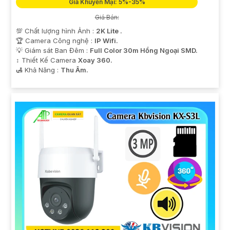
Giá Khuyến Mại: 5%-35%
Giá Bán:
💯 Chất lượng hình Ảnh :
2K Lite .
🏆 Camera Công nghệ :
IP Wifi.
💡 Giám sát Ban Đêm :
Full Color 30m Hồng Ngoại SMD.
↕️ Thiết Kế Camera
Xoay 360.
️🛃 Khả Năng :
Thu Âm.