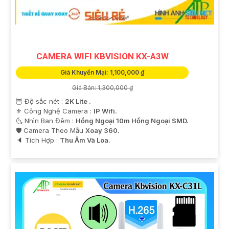
CAMERA WIFI KBVISION KX-A3W
Giá Khuyến Mại: 1,100,000 ₫
Giá Bán: 1,300,000 ₫
🦉 Độ sắc nét :
2K Lite .
'
⚜️ Công Nghệ Camera :
IP Wifi.
🌜 Nhìn Ban Đêm :
Hồng Ngoại 10m Hồng Ngoại SMD.
🛡 Camera Theo Mẫu
Xoay 360.
️🔈 Tích Hợp :
Thu Âm Và Loa.