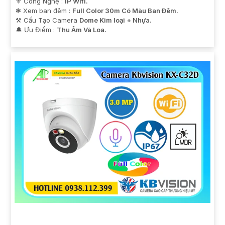
⚜️ Công Nghệ :
IP Wifi.
❃ Xem ban đêm :
Full Color 30m Có Màu Ban Ðêm.
⚒ Cấu Tạo Camera
Dome Kim loại + Nhựa.
️🔔 Ưu Điểm :
Thu Âm Và Loa.