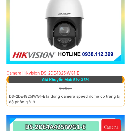
Camera Hikvision DS-2DE4825IWG1-E
Giá Khuyến Mại: 5%-35%
Giá Bán:
DS-2DE4825IWG1-E là dòng camera speed dome có trang bị
độ phân giải 8