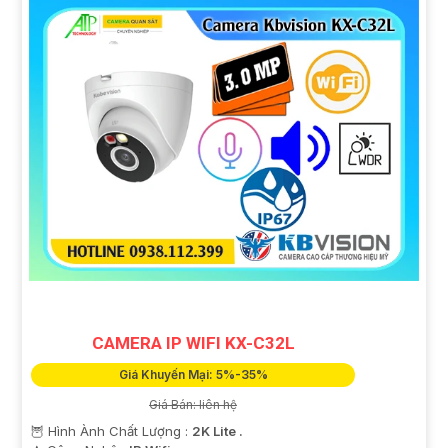
CAMERA IP WIFI KX-C32L
Giá Khuyến Mại: 5%-35%
Giá Bán: liên hệ
🦉 Hình Ành Chất Lượng :
2K Lite .