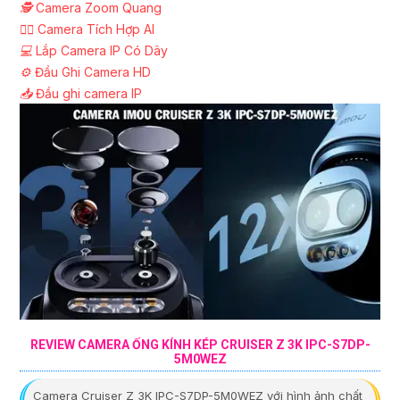
🕵️
Camera Zoom Quang
🧛‍♀️
Camera Tích Hợp AI
💻
Lắp Camera IP Có Dây
⚙️
Đầu Ghi Camera HD
📥
Đầu ghi camera IP
REVIEW CAMERA ỐNG KÍNH KÉP CRUISER Z 3K IPC-S7DP-
5M0WEZ
Camera Cruiser Z 3K IPC-S7DP-5M0WEZ với hình ảnh chất