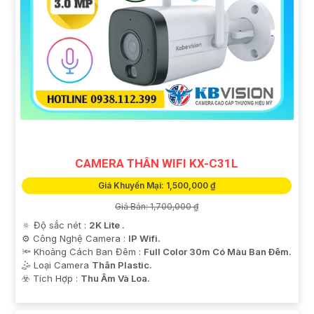
CAMERA THÂN WIFI KX-C31L
Giá Khuyến Mại: 1,500,000 ₫
Giá Bán: 1,700,000 ₫
🔅 Độ sắc nét :
2K Lite .
⚙ Công Nghệ Camera :
IP Wifi.
🔦 Khoảng Cách Ban Đêm :
Full Color 30m Có Màu Ban Ðêm.
🤹 Loại Camera
Thân Plastic.
️☣️ Tích Hợp :
Thu Âm Và Loa.