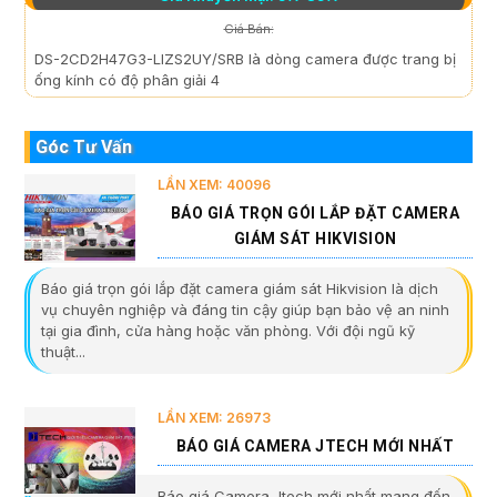
Giá Bán:
DS-2CD2H47G3-LIZS2UY/SRB là dòng camera được trang bị
ống kính có độ phân giải 4
Góc Tư Vấn
LẦN XEM: 40096
BÁO GIÁ TRỌN GÓI LẮP ĐẶT CAMERA
GIÁM SÁT HIKVISION
Báo giá trọn gói lắp đặt camera giám sát Hikvision là dịch
vụ chuyên nghiệp và đáng tin cậy giúp bạn bảo vệ an ninh
tại gia đình, cửa hàng hoặc văn phòng. Với đội ngũ kỹ
thuật...
LẦN XEM: 26973
BÁO GIÁ CAMERA JTECH MỚI NHẤT
Báo giá Camera Jtech mới nhất mang đến