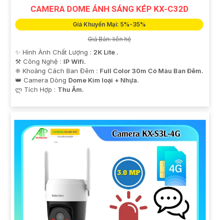
CAMERA DOME ÁNH SÁNG KÉP KX-C32D
Giá Khuyến Mại: 5%-35%
Giá Bán: liên hệ
✨ Hình Ành Chất Lượng :
2K Lite .
⚒ Công Nghệ :
IP Wifi.
❈ Khoảng Cách Ban Đêm :
Full Color 30m Có Màu Ban Ðêm.
👑 Camera Dòng
Dome Kim loại + Nhựa.
️ლ Tích Hợp :
Thu Âm.