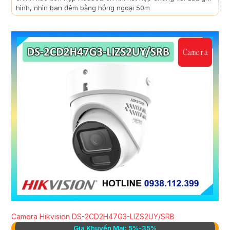
hình, nhìn ban đêm bằng hồng ngoại 50m
Camera Hikvision DS-2CD2H47G3-LIZS2UY/SRB
Giá Khuyến Mại: 5%-35%