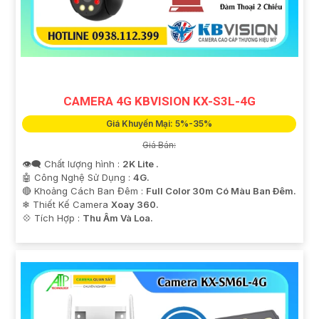
CAMERA 4G KBVISION KX-S3L-4G
Giá Khuyến Mại: 5%-35%
Giá Bán:
👁️‍🗨 Chất lượng hình :
2K Lite .
🤖️ Công Nghệ Sử Dụng :
4G.
🔴 Khoảng Cách Ban Đêm :
Full Color 30m Có Màu Ban Ðêm.
❄ Thiết Kế Camera
Xoay 360.
️💠 Tích Hợp :
Thu Âm Và Loa.