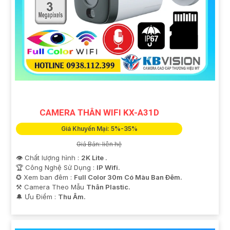
CAMERA THÂN WIFI KX-A31D
Giá Khuyến Mại: 5%-35%
Giá Bán: liên hệ
👁 Chất lượng hình :
2K Lite .
🏆 Công Nghệ Sử Dụng :
IP Wifi.
✪ Xem ban đêm :
Full Color 30m Có Màu Ban Ðêm.
⚒ Camera Theo Mẫu
Thân Plastic.
️🔔 Ưu Điểm :
Thu Âm.