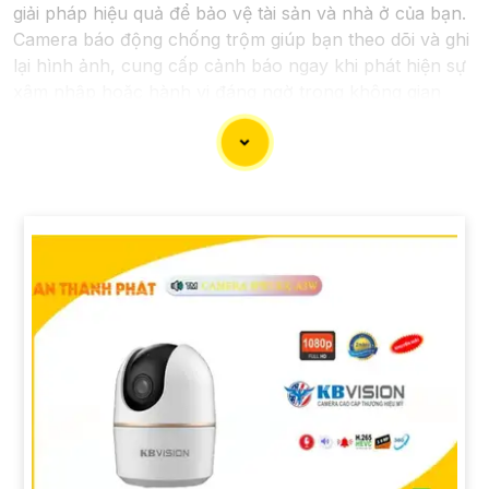
giải pháp hiệu quả để bảo vệ tài sản và nhà ở của bạn.
Camera báo động chống trộm giúp bạn theo dõi và ghi
lại hình ảnh, cung cấp cảnh báo ngay khi phát hiện sự
xâm nhập hoặc hành vi đáng ngờ trong không gian
được giám sát.
Nếu bạn quan tâm đến việc lắp đặt Camera Báo Động
Chống Trộm, bạn có thể liên hệ với các công ty cung
cấp dịch vụ lắp đặt camera hoặc công ty an ninh
chuyên nghiệp địa phương. Bạn cũng có thể tìm hiểu
về các sản phẩm camera báo động trên thị trường và
tự lắp đặt nếu bạn muốn.
Nếu bạn cần thêm thông tin hoặc muốn để lại thông tin
liên lạc, Từng công trình có thể giúp bạn tìm kiếm các
dịch vụ liên quan đến lắp đặt Camera Báo Động Chống
Trộm.