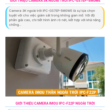
GIỚI THIỆU CAMERA 3K NGOÀI TRỜI IPC-GS7EP-5M0WE
Camera 3K ngoài trời IPC-GS7EP-5M0WE là sự lựa chọn
tuyệt vời cho việc giám sát trong không gian mở. Với độ
phân giải cao, chi tiết hình ảnh rõ nét, kết hợp với khả năng
chống...
GIỚI THIỆU CAMERA IMOU IPC-F22P NGOÀI TRỜI