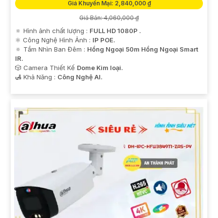
Giá Khuyến Mại: 2,840,000 ₫
Giá Bán: 4,060,000 ₫
🔅 Hình ảnh chất lượng :
FULL HD 1080P .
⚛️ Công Nghệ Hình Ảnh :
IP POE.
🔅 Tầm Nhìn Ban Đêm :
Hồng Ngoại 50m Hồng Ngoại Smart
IR.
🎲 Camera Thiết Kế
Dome Kim loại.
️🛃 Khả Năng :
Công Nghệ AI.