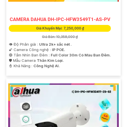
CAMERA DAHUA DH-IPC-HFW3549T1-AS-PV
Giá Khuyến Mại: 7,250,000 ₫
Giá Bán: 10,358,000 ₫
👁 Độ Phân giải :
Ultra 2k+ sắc nét .
🌠 Camera Công nghệ :
IP POE.
🔴 Tầm Nhìn Ban Đêm :
Full Color 30m Có Màu Ban Đêm.
🛡 Mẫu Camera
Thân Kim Loại.
️👮 Khả Năng :
Công Nghệ AI.