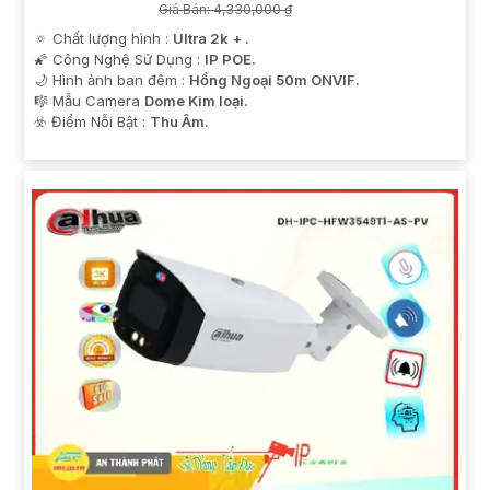
Giá Bán: 4,330,000 ₫
🔅 Chất lượng hình :
Ultra 2k + .
🌠 Công Nghệ Sử Dụng :
IP POE.
🌙 Hình ảnh ban đêm :
Hồng Ngoại 50m ONVIF.
🎼️ Mẫu Camera
Dome Kim loại.
️☣️ Điểm Nỗi Bật :
Thu Âm.