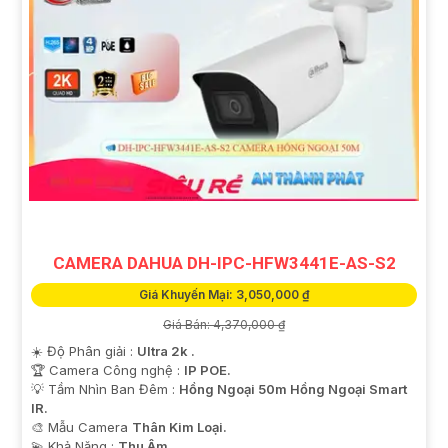
CAMERA DAHUA DH-IPC-HFW3441E-AS-S2
Giá Khuyến Mại: 3,050,000 ₫
Giá Bán: 4,370,000 ₫
☀️ Độ Phân giải :
Ultra 2k .
🏆 Camera Công nghệ :
IP POE.
💡 Tầm Nhìn Ban Đêm :
Hồng Ngoại 50m Hồng Ngoại Smart
IR.
🎨 Mẫu Camera
Thân Kim Loại.
️💫 Khả Năng :
Thu Âm.