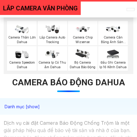
LẮP CAMERA VĂN PHÒNG
Camera Thân Lớn
Lắp Camera Auto
Camera Chip
Camera Cân
Dahua
Tracking
Wizsense
Bằng Ánh Sáng
Super Adapt
Camera Speedom
Camera Ip Có Thu
Bộ Camera
Đầu Ghi Camera
Dahua
Ậm Dahua
Dahua Báo Động
Ip 16 Kênh Dahua
CAMERA BÁO ĐỘNG DAHUA
Dịch vụ cài đặt Camera Báo Động Chống Trộm là một
giải pháp hiệu quả để bảo vệ tài sản và nhà ở của bạn.