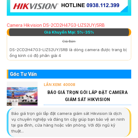
Camera Hikvision DS-2CD2H47G3-LIZS2UY/SRB
Giá Khuyến Mại: 5%-35%
Giá Bán:
DS-2CD2H47G3-LIZS2UY/SRB là dòng camera được trang bị
ống kính có độ phân giải 4
Góc Tư Vấn
LẦN XEM: 40008
BÁO GIÁ TRỌN GÓI LẮP ĐẶT CAMERA
GIÁM SÁT HIKVISION
Báo giá trọn gói lắp đặt camera giám sát Hikvision là dịch
vụ chuyên nghiệp và đáng tin cậy giúp bạn bảo vệ an ninh
tại gia đình, cửa hàng hoặc văn phòng. Với đội ngũ kỹ
thuật...