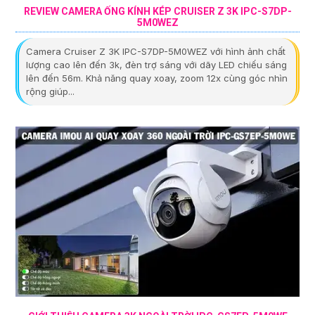
REVIEW CAMERA ỐNG KÍNH KÉP CRUISER Z 3K IPC-S7DP-
5M0WEZ
Camera Cruiser Z 3K IPC-S7DP-5M0WEZ với hình ảnh chất
lượng cao lên đến 3k, đèn trợ sáng với dãy LED chiếu sáng
lên đến 56m. Khả năng quay xoay, zoom 12x cùng góc nhìn
rộng giúp...