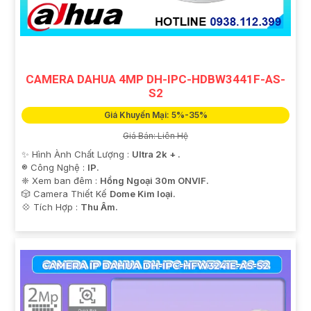
CAMERA DAHUA 4MP DH-IPC-HDBW3441F-AS-
'
S2
Giá Khuyến Mại: 5%-35%
Giá Bán: Liên Hệ
✨ Hình Ành Chất Lượng :
Ultra 2k + .
®️ Công Nghệ :
IP.
❈ Xem ban đêm :
Hồng Ngoại 30m ONVIF.
🎲 Camera Thiết Kế
Dome Kim loại.
️💠 Tích Hợp :
Thu Âm.