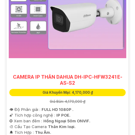
CAMERA IP THÂN DAHUA DH-IPC-HFW3241E-
AS-S2
Giá Khuyến Mại: 4,170,000 ₫
Giá Bán: 4,170,000 ₫
👁 Độ Phân giải :
FULL HD 1080P .
🌠 Tích hợp công nghệ :
IP POE.
✪ Xem ban đêm :
Hồng Ngoại 50m ONVIF.
🎨 Cấu Tạo Camera
Thân Kim loại.
️🔔 Tích Hợp :
Thu Âm.