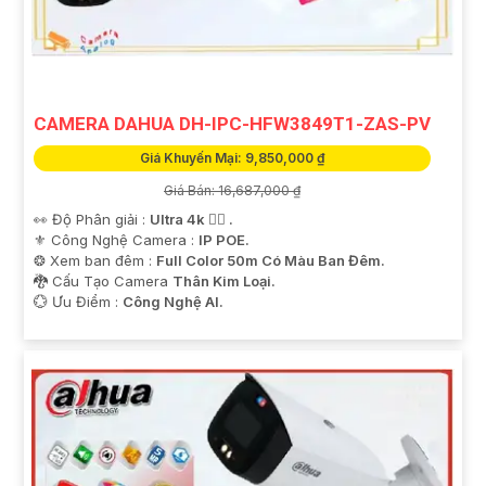
CAMERA DAHUA DH-IPC-HFW3849T1-ZAS-PV
Giá Khuyến Mại: 9,850,000 ₫
Giá Bán: 16,687,000 ₫
👀 Độ Phân giải :
Ultra 4k 👍🏾 .
⚜️ Công Nghệ Camera :
IP POE.
❂ Xem ban đêm :
Full Color 50m Có Màu Ban Đêm.
🐉️ Cấu Tạo Camera
Thân Kim Loại.
️💮 Ưu Điểm :
Công Nghệ AI.