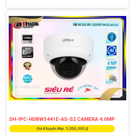
DH-IPC-HDBW3441E-AS-S2 CAMERA 4.0MP
Giá Khuyến Mại: 3,050,000 ₫