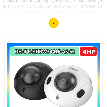
Camera báo động chống trộm giúp bạn theo dõi và ghi
lại hình ảnh, cung cấp cảnh báo ngay khi phát hiện sự
xâm nhập hoặc hành vi đáng ngờ trong không gian
được giám sát.
Nếu bạn quan tâm đến việc lắp đặt Camera Báo Động
Chống Trộm, bạn có thể liên hệ với các công ty cung
cấp dịch vụ lắp đặt camera hoặc công ty an ninh
chuyên nghiệp địa phương. Bạn cũng có thể tìm hiểu
về các sản phẩm camera báo động trên thị trường và
tự lắp đặt nếu bạn muốn.
Nếu bạn cần thêm thông tin hoặc muốn để lại thông tin
liên lạc, Từng công trình có thể giúp bạn tìm kiếm các
dịch vụ liên quan đến lắp đặt Camera Báo Động Chống
Trộm.