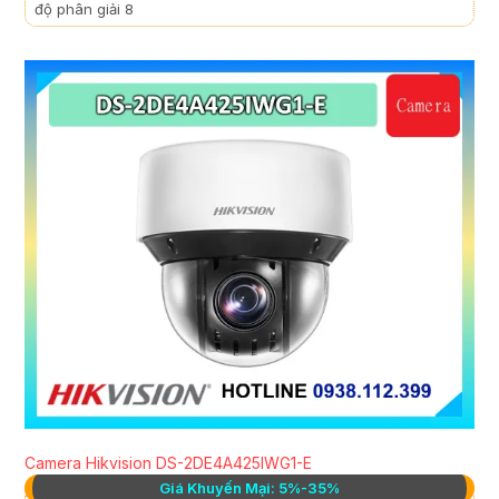
độ phân giải 8
Camera Hikvision DS-2DE4A425IWG1-E
Giá Khuyến Mại: 5%-35%