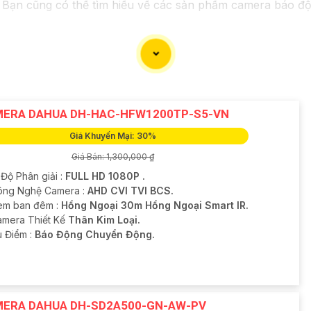
 Bạn cũng có thể tìm hiểu về các sản phẩm camera báo độn
 thông tin liên lạc, Từng công trình có thể giúp bạn tìm k
ERA DAHUA DH-HAC-HFW1200TP-S5-VN
Giá Khuyến Mại: 30%
Giá Bán: 1,300,000 ₫
 Độ Phân giải :
FULL HD 1080P .
Công Nghệ Camera :
AHD CVI TVI BCS.
em ban đêm :
Hồng Ngoại 30m Hồng Ngoại Smart IR.
amera Thiết Kế
Thân Kim Loại.
u Điểm :
Báo Động Chuyển Động.
ERA DAHUA DH-SD2A500-GN-AW-PV