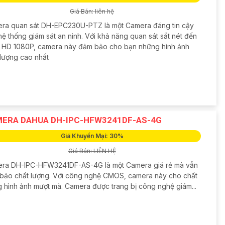
Giá Bán: liên hệ
ra quan sát DH-EPC230U-PTZ là một Camera đáng tin cậy
ệ thống giám sát an ninh. Với khả năng quan sát sắt nét đến
 HD 1080P, camera này đảm bảo cho bạn những hình ảnh
 lượng cao nhất
ERA DAHUA DH-IPC-HFW3241DF-AS-4G
Giá Khuyến Mại: 30%
Giá Bán: LIÊN HỆ
ra DH-IPC-HFW3241DF-AS-4G là một Camera giá rẻ mà vẫn
bảo chất lượng. Với công nghệ CMOS, camera này cho chất
g hình ảnh mượt mà. Camera được trang bị công nghệ giám...