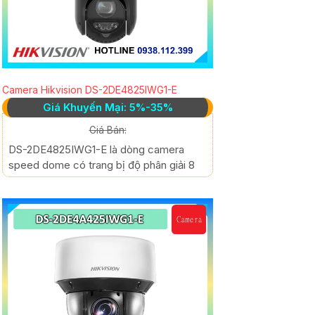
Camera Hikvision DS-2DE4825IWG1-E
Giá Khuyến Mại: 5%-35%
Giá Bán:
DS-2DE4825IWG1-E là dòng camera
speed dome có trang bị độ phân giải 8