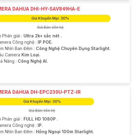
ERA DAHUA DHI-HY-SAV849HA-E
Giá Khuyến Mại: 30%
Giá Bán: liên hệ
 Phân giải :
Ultra 2k+ sắc nét .
Camera Công nghệ :
IP POE.
m Nhìn Ban Đêm :
Công Nghệ Chuyên Dụng Starlight.
ẫu Camera
Kim Loại.
hả Năng :
Công Nghệ AI.
ERA DAHUA DH-EPC230U-PTZ-IR
Giá Khuyến Mại: 30%
Giá Bán: liên hệ
 Phân giải :
FULL HD 1080P .
amera Công nghệ :
IP.
m Nhìn Ban Đêm :
Hồng Ngoại 100m Starlight.