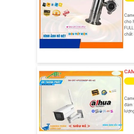
Came
cho h
FULL
chất
CAM
Came
đảm 
lượn