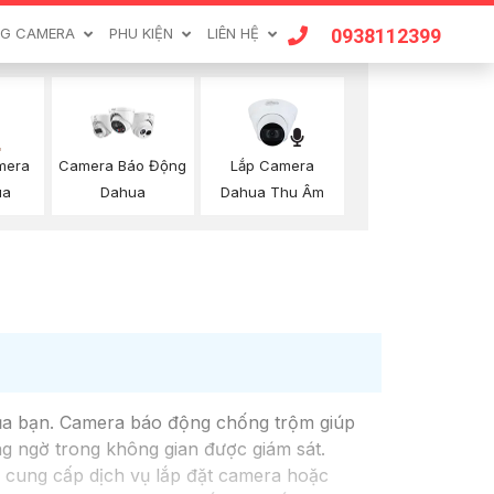
0938112399
G CAMERA
PHU KIỆN
LIÊN HỆ
mera
Lắp Camera
Camera Báo Động
ua
Dahua Thu Âm
Dahua
của bạn. Camera báo động chống trộm giúp
ng ngờ trong không gian được giám sát.
 cung cấp dịch vụ lắp đặt camera hoặc