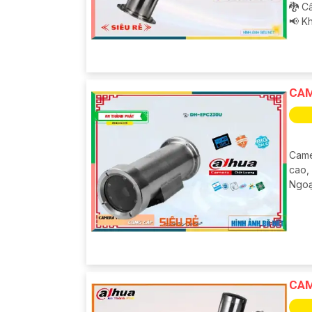
🐉️ 
️📢 K
CAM
Came
cao,
Ngoại
CAM