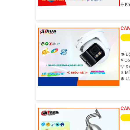
️↭ K
CAM
👁 Độ
®️ C
💡 X
❄ M
️🔔 Ư
CAM