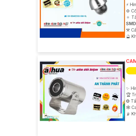
️⚡ Hì
⚙ Cô
🔅 T
SMD
⚒ Cấ
️🔮 K
CAM
✨ Hì
🏆 T
❂ Tầ
🕸️ 
️📡 K