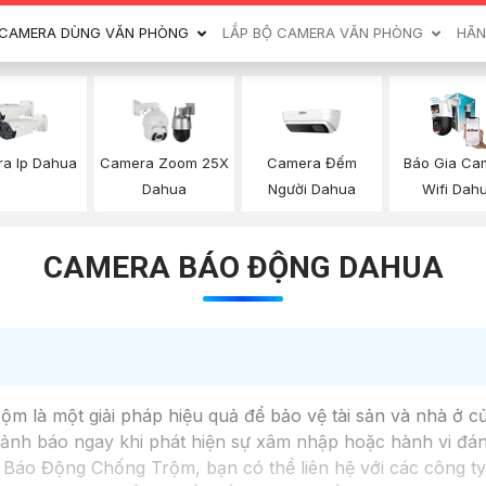
CAMERA DÙNG VĂN PHÒNG
LẮP BỘ CAMERA VĂN PHÒNG
HÃN
Camera Đếm
Báo Gia Ca
a Ip Dahua
Camera Zoom 25X
Người Dahua
Wifi Dah
Dahua
CAMERA BÁO ĐỘNG DAHUA
m là một giải pháp hiệu quả để bảo vệ tài sản và nhà ở 
 cảnh báo ngay khi phát hiện sự xâm nhập hoặc hành vi đá
Báo Động Chống Trộm, bạn có thể liên hệ với các công ty