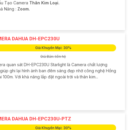
Cấu Tạo Camera
Thân Kim Loại.
hả Năng :
Zoom.
ERA DAHUA DH-EPC230U
Giá Khuyến Mại: 30%
Giá Bán: liên hệ
ra quan sát DH-EPC230U Starlight là Camera chất lượng
 giúp ghi lại hình ảnh ban đêm sáng đẹp nhờ công nghệ Hồng
 100m. Với khả năng lắp đặt ngoài trời và thân kim...
ERA DAHUA DH-EPC230U-PTZ
Giá Khuyến Mại: 30%