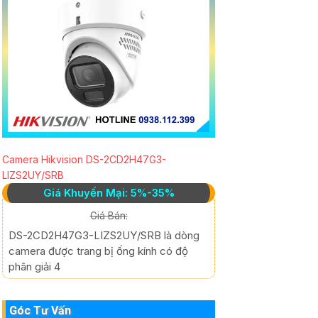
Camera Hikvision DS-2CD2H47G3-
LIZS2UY/SRB
Giá Khuyến Mại: 5%-35%
Giá Bán:
DS-2CD2H47G3-LIZS2UY/SRB là dòng
camera được trang bị ống kính có độ
phân giải 4
Góc Tư Vấn