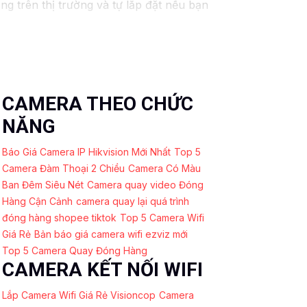
g trên thị trường và tự lắp đặt nếu bạn
iếm các dịch vụ liên quan đến lắp đặt
CAMERA THEO CHỨC
NĂNG
Báo Giá Camera IP Hikvision Mới Nhất
Top 5
Camera Đàm Thoại 2 Chiều
Camera Có Màu
Ban Đêm Siêu Nét
Camera quay video Đóng
Hàng Cận Cảnh
camera quay lại quá trình
đóng hàng shopee tiktok
Top 5 Camera Wifi
Giá Rẻ
Bản báo giá camera wifi ezviz mới
Top 5 Camera Quay Đóng Hàng
CAMERA KẾT NỐI WIFI
Lắp Camera Wifi Giá Rẻ Visioncop
Camera