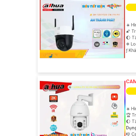
☀️ H
🌠 T
🌔 T
❄ Lo
️ƒ Kh
'
CAM
☀️ H
🏆 T
🌔 T
Dụng
🎼️ 