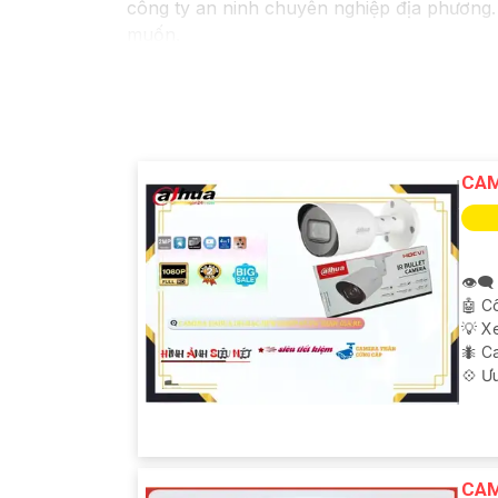
công ty an ninh chuyên nghiệp địa phương.
muốn.
Nếu bạn cần thêm thông tin hoặc muốn để lại
Camera Báo Động Chống Trộm.
CAM
👁️‍
🤖️ 
💡 X
🐜 C
️💠 Ư
CAM