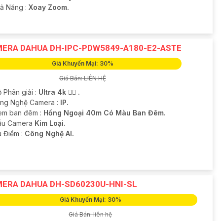
hả Năng :
Xoay Zoom.
ERA DAHUA DH-IPC-PDW5849-A180-E2-ASTE
Giá Khuyến Mại: 30%
Giá Bán: LIÊN HỆ
 Phân giải :
Ultra 4k 👍🏾 .
ông Nghệ Camera :
IP.
em ban đêm :
Hồng Ngoại 40m Có Màu Ban Đêm.
ẫu Camera
Kim Loại.
u Điểm :
Công Nghệ AI.
ERA DAHUA DH-SD60230U-HNI-SL
Giá Khuyến Mại: 30%
Giá Bán: liên hệ