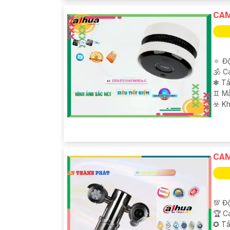
CAM
🔅 Độ
🕉️ 
❃ Tầ
♊ M
️☣️ K
CAM
💯 Độ
🏆 C
✪ Tầ