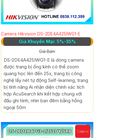
Camera Hikvision DS-2DE4A425IWG1-E
Giá Khuyến Mại: 5%-35%
Giá Bán:
DS-2DE4A425IWG1-E là dòng camera
được trang bị ống kính có thể zoom
quang học lên đến 25x, trang bị công
nghệ lấy nét tự động Self-learning, trang
bị tính năng Ai nhận diện chính xác tích
hợp AcuSearch khi kết hợp chung với
đầu ghi hình, nhìn ban đêm bằng hồng
ngoại 50m