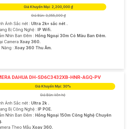
Giá Khuyến Mại: 2,200,000 ₫
Giá Bán: 3,055,000 ₫
ình Ảnh Sắc nét :
Ultra 2k+ sắc nét .
rang Bị Công Nghệ :
IP Wifi.
ầm Nhìn Ban Đêm :
Hồng Ngoại 30m Có Màu Ban Đêm.
ại Camera
Xoay 360.
ả Năng :
Xoay 360 Thu Âm.
ERA DAHUA DH-SD6C3432XB-HNR-AGQ-PV
Giá Khuyến Mại: 30%
Giá Bán: liên hệ
ình Ảnh Sắc nét :
Ultra 2k .
rang Bị Công Nghệ :
IP POE.
ầm Nhìn Ban Đêm :
Hồng Ngoại 150m Công Nghệ Chuyên
.
Camera Theo Mẫu
Xoay 360.