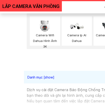
LẮP CAMERA VĂN PHÒNG
Camera Wifi
Camera Ip AI
Camer
Dahua Hình Ảnh
Dahua
3K
Dịch vụ cài đặt Camera Báo Động Chống Trộ
bạn theo dõi và ghi lại hình ảnh, cung cấp
Nếu bạn quan tâm đến việc lắp đặt Camera 