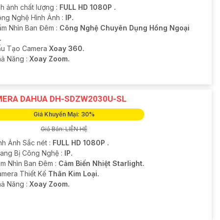
nh ảnh chất lượng :
FULL HD 1080P .
ng Nghệ Hình Ảnh :
IP.
ầm Nhìn Ban Đêm :
Công Nghệ Chuyên Dụng Hồng Ngoại
.
u Tạo Camera
Xoay 360.
hả Năng :
Xoay Zoom.
ERA DAHUA DH-SDZW2030U-SL
Giá Khuyến Mại: 30%
Giá Bán: LIÊN HỆ
nh Ảnh Sắc nét :
FULL HD 1080P .
rang Bị Công Nghệ :
IP.
m Nhìn Ban Đêm :
Cảm Biến Nhiệt Starlight.
Camera Thiết Kế
Thân Kim Loại.
hả Năng :
Xoay Zoom.