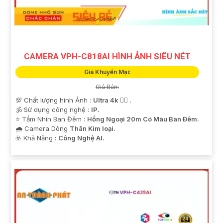
CAMERA VPH-C818AI HÌNH ẢNH SIÊU NÉT
Giá Khuyến Mại:
Giá Bán:
💯 Chất lượng hình Ảnh :
Ultra 4k 👍🏾 .
🕉️ Sử dụng công nghệ :
IP.
⭐ Tầm Nhìn Ban Đêm :
Hồng Ngoại 20m Có Màu Ban Ðêm.
🌧️ Camera Dòng
Thân Kim loại.
️☣️ Khả Năng :
Công Nghệ AI.
'