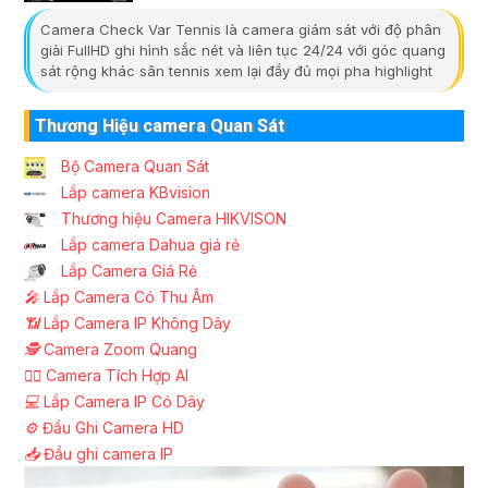
Camera Check Var Tennis là camera giám sát với độ phân
giải FullHD ghi hình sắc nét và liên tục 24/24 với góc quang
sát rộng khác sân tennis xem lại đầy đủ mọi pha highlight
Thương Hiệu camera Quan Sát
Bộ Camera Quan Sát
Lắp camera KBvision
Thương hiệu Camera HIKVISON
Lắp camera Dahua giá rẻ
Lắp Camera Giá Rẻ
️🎤️
Lắp Camera Có Thu Âm
📶
Lắp Camera IP Không Dây
🕵️
Camera Zoom Quang
🧛‍♀️
Camera Tích Hợp AI
💻
Lắp Camera IP Có Dây
⚙️
Đầu Ghi Camera HD
📥
Đầu ghi camera IP