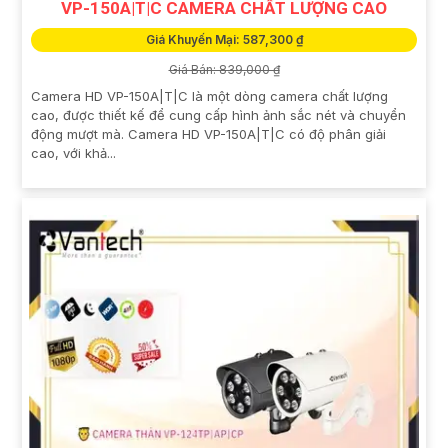
VP-150A|T|C CAMERA CHẤT LƯỢNG CAO
Giá Khuyến Mại: 587,300 ₫
Giá Bán: 839,000 ₫
Camera HD VP-150A|T|C là một dòng camera chất lượng
cao, được thiết kế để cung cấp hình ảnh sắc nét và chuyển
động mượt mà. Camera HD VP-150A|T|C có độ phân giải
cao, với khả...