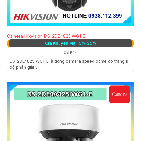
Camera Hikvision DS-2DE4825IWG1-E
Giá Khuyến Mại: 5%-35%
Giá Bán:
DS-2DE4825IWG1-E là dòng camera speed dome có trang bị
độ phân giải 8