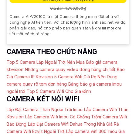
Giá Bán: 1,700,000 ₫
Camera AI-V2010C là một Camera thông minh đột phá với
công nghệ AI tiên tiến. Với chất lượng hình ảnh sắc nét và độ
phân giải cao, nó cho phép bạn quan sát và ghi lại mọi chi
tiết một cách rõ ràng
CAMERA THEO CHỨC NĂNG
Top 5 Camera Lắp Ngoài Trời Nên Mua
Báo giá camera
kbvision
Những camera quay video đóng hàng chi tiết
Báo
Giá Camera IP Kbvision
5 Camera Wifi Giá Rẻ Nên Dùng
camera quay rõ tem đơn hàng
Bảng báo giá camera imou
ngoài trời
Top 5 Camera Wifi Cho Gia Đình
CAMERA KẾT NỐI WIFI
Lắp Đặt Camera Thân Ngoài Trời Imou
Lắp Camera Wifi Thân
Kbvision
Lắp Camera Wifi Imou Có Chống Trộm
Camera Wifi
Báo Động
Lắp Đặt Camera Wifi Dahua Trong Nhà Giá Rẻ
Camera Wifi Ezviz Ngoài Trời
Lắp camera wifi 360 Imou Giá