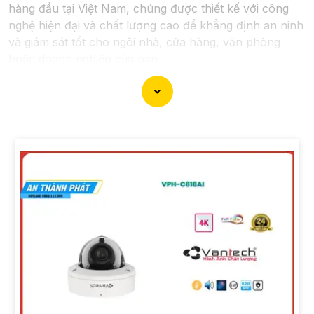
hàng đầu tại Việt Nam, chúng được thiết kế với công
nghệ hiện đại và chất lượng cao để khẳng định an ninh
và giám sát tốt cho ngôi nhà, cửa hàng, văn phòng
hoặc doanh nghiệp của bạn.
Vantech Việt Nam cung cấp các dòng sản phẩm
camera giám sát chất lượng cao như camera IP,
camera HD-TVI, camera AHD, camera wifi, camera
thông minh, và nhiều hơn nữa. Các sản phẩm của
Vantech được sản xuất theo tiêu chuẩn chất lượng cao,
đáng tin cậy và dễ sử dụng.
Điểm mạnh của Camera Vantech là chất lượng dịch vụ
tốt và hỗ trợ khách hàng chu đáo. Đội ngũ nhân viên
kỹ thuật chuyên nghiệp của Vantech sẽ giúp bạn lựa
chọn giải pháp camera phù hợp với nhu cầu và ngân
sách của bạn.
Nếu bạn đang tìm kiếm một giải pháp giám sát an ninh
tốt cho ngôi nhà hoặc doanh nghiệp của mình, Camera
Vantech Việt Nam là một lựa chọn hàng đầu mà bạn có
thể tin tưởng.