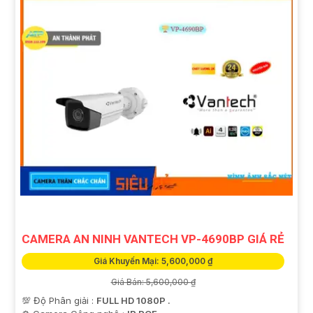
CAMERA AN NINH VANTECH VP-4690BP GIÁ RẺ
Giá Khuyến Mại: 5,600,000 ₫
Giá Bán: 5,600,000 ₫
💯 Độ Phân giải :
FULL HD 1080P .