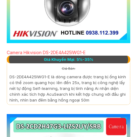
Camera Hikvision DS-2DE4A425IWG1-E
Giá Khuyến Mại: 5%-35%
Giá Bán:
DS-2DE4A425IWG1-E là dòng camera được trang bị ống kính
có thể zoom quang học lên đến 25x, trang bị công nghệ lấy
nét tự động Self-learning, trang bị tính năng Ai nhận diện
chính xác tích hợp AcuSearch khi kết hợp chung với đầu ghi
hình, nhìn ban đêm bằng hồng ngoại 50m