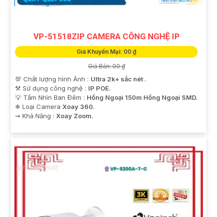
VP-51518ZIP CAMERA CÔNG NGHỆ IP
Giá Khuyến Mại: 00 ₫
Giá Bán: 00 ₫
💯 Chất lượng hình Ảnh :
Ultra 2k+ sắc nét .
⚒ Sử dụng công nghệ :
IP POE.
💡 Tầm Nhìn Ban Đêm :
Hồng Ngoại 150m Hồng Ngoại SMD.
❄ Loại Camera
Xoay 360.
️⇝ Khả Năng :
Xoay Zoom.