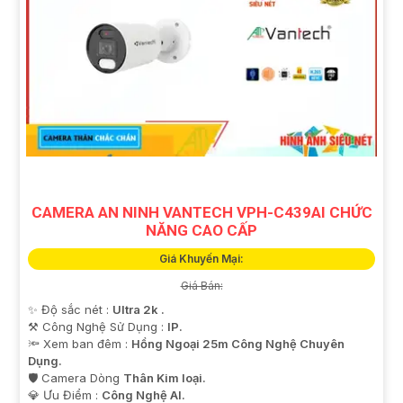
CAMERA AN NINH VANTECH VPH-C439AI CHỨC
NĂNG CAO CẤP
Giá Khuyến Mại:
Giá Bán:
✨ Độ sắc nét :
Ultra 2k .
⚒ Công Nghệ Sử Dụng :
IP.
🔦 Xem ban đêm :
Hồng Ngoại 25m Công Nghệ Chuyên
Dụng.
🛡 Camera Dòng
Thân Kim loại.
️💎 Ưu Điểm :
Công Nghệ AI.