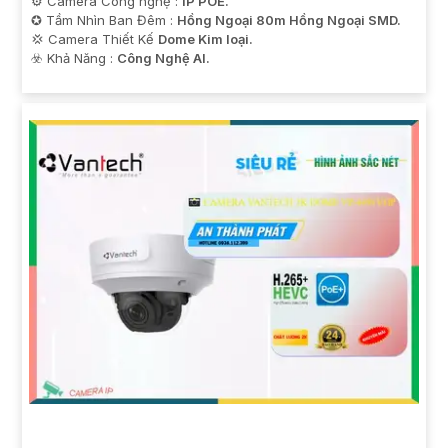
⚙ Camera Công nghệ :
IP POE.
✪ Tầm Nhìn Ban Đêm :
Hồng Ngoại 80m Hồng Ngoại SMD.
💢 Camera Thiết Kế
Dome Kim loại.
️☣️ Khả Năng :
Công Nghệ AI.