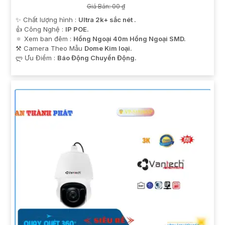
Giá Bán: 00 ₫
✨ Chất lượng hình :
Ultra 2k+ sắc nét .
👍 Công Nghệ :
IP POE.
🔅 Xem ban đêm :
Hồng Ngoại 40m Hồng Ngoại SMD.
⚒ Camera Theo Mẫu
Dome Kim loại.
️ლ Ưu Điểm :
Báo Động Chuyển Động.