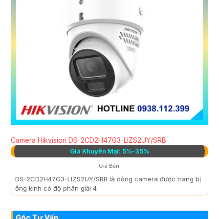
Camera Hikvision DS-2CD2H47G3-LIZS2UY/SRB
Giá Khuyến Mại: 5%-35%
Giá Bán:
DS-2CD2H47G3-LIZS2UY/SRB là dòng camera được trang bị
ống kính có độ phân giải 4
Góc Tư Vấn