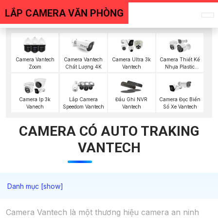
LẮP CAMERA VĂN PHÒNG
Camera Vantech
Camera Vantech
Camera Ultra 3k
Camera Thiết Kế
Zoom
Chất Lượng 4K
Vantech
Nhựa Plastic
Vantech
Camera Ip 3k
Lắp Camera
Đầu Ghi NVR
Camera Đọc Biển
Vanech
Speedom Vantech
Vantech
Số Xe Vantech
CAMERA CÓ AUTO TRAKING
VANTECH
Camera Vantech là một thương hiệu camera an ninh