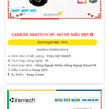
CAMERA VANTECH VP-4015IP MẪU ĐẸP ✪
Giá Khuyến Mại: 30%
Giá Bán: 29,800,000 ₫
👀 Hình Ành Chất Lượng :
FULL HD 1080P .
⚙ Tích hợp công nghệ :
IP.
❈ Xem ban đêm :
Hồng Ngoại 100m Hồng Ngoại Smart IR.
💦 Mẫu Camera
Xoay 360.
️🎙 Ưu Điểm :
Xoay Zoom.