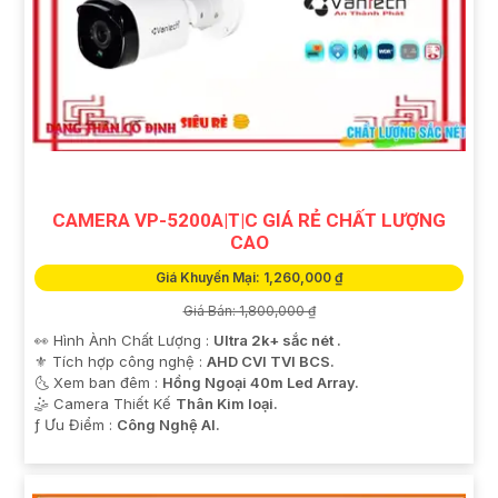
CAMERA VP-5200A|T|C GIÁ RẺ CHẤT LƯỢNG
CAO
Giá Khuyến Mại: 1,260,000 ₫
Giá Bán: 1,800,000 ₫
👀 Hình Ành Chất Lượng :
Ultra 2k+ sắc nét .
⚜️ Tích hợp công nghệ :
AHD CVI TVI BCS.
🌜 Xem ban đêm :
Hồng Ngoại 40m Led Array.
🤹 Camera Thiết Kế
Thân Kim loại.
️ƒ Ưu Điểm :
Công Nghệ AI.