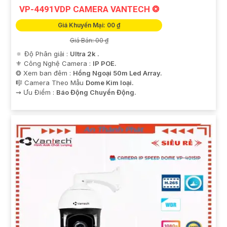
VP-4491VDP CAMERA VANTECH ❂
Giá Khuyến Mại: 00 ₫
Giá Bán: 00 ₫
🔅 Độ Phân giải :
Ultra 2k .
⚜️ Công Nghệ Camera :
IP POE.
❂ Xem ban đêm :
Hồng Ngoại 50m Led Array.
🎼️ Camera Theo Mẫu
Dome Kim loại.
️⇝ Ưu Điểm :
Báo Động Chuyển Động.