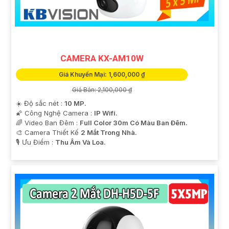
CAMERA KX-AM10W
Giá Khuyến Mại: 1,600,000 ₫
Giá Bán: 2,100,000 ₫
☀️ Độ sắc nét :
10 MP.
🌠 Công Nghệ Camera :
IP Wifi.
🌈 Video Ban Đêm :
Full Color 30m Có Màu Ban Ðêm.
🎨 Camera Thiết Kế
2 Mắt Trong Nhà.
️🎙 Ưu Điểm :
Thu Âm Và Loa.