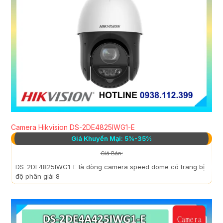
Camera Hikvision DS-2DE4825IWG1-E
Giá Khuyến Mại: 5%-35%
Giá Bán:
DS-2DE4825IWG1-E là dòng camera speed dome có trang bị
độ phân giải 8