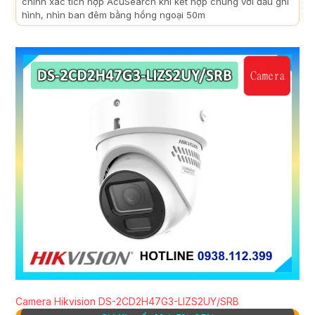
chính xác tích hợp AcuSearch khi kết hợp chung với đầu ghi
hình, nhìn ban đêm bằng hồng ngoại 50m
Camera Hikvision DS-2CD2H47G3-LIZS2UY/SRB