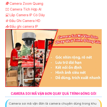
🕵️
Camera Zoom Quang
🧛‍♀️
Camera Tích Hợp AI
💻
Lắp Camera IP Có Dây
⚙️
Đầu Ghi Camera HD
📥
Đầu ghi camera IP
CAMERA SOI MÃ VẬN ĐƠN QUAY QUÁ TRÌNH ĐÓNG GÓI
Camera soi mã vận đơn là camera chuyên dùng trong khu