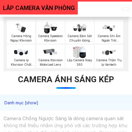
LẮP CAMERA VĂN PHÒNG
Camera Hồng
Camera Speedom
Camera Bám Sát
Camera Ghi Âm
Ngoại Kbvision
Kbvision
Chuyển Động
Ngoài Trời
Kbvision
Kbvision
Camera Ip
Camera Kbvision
Lắp Camera Xoay
Camera Thân Trụ
Kbvision Chất
Motorized Lens
360
Ip Vantech
Lượng
CAMERA ÁNH SÁNG KÉP
Camera Chống Ngược Sáng là dòng camera quan sát
không thể thiếu nhằm ứng phó với các trường hợp khu