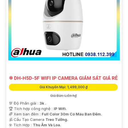
✲ DH-H5D-5F WIFI IP CAMERA GIÁM SÁT GIÁ RẺ
Giá Khuyến Mại: 1,499,000 ₫
Giá Bán: Liên h₫
💯 Độ Phân giải :
3k .
🏆 Tích hợp công nghệ :
IP Wifi.
🌈 Xem ban đêm :
Full Color 30m Có Màu Ban Ðêm.
🕉️ Cấu Tạo Camera
Treo Tường.
️☣️ Tích Hợp :
Thu Âm Và Loa.