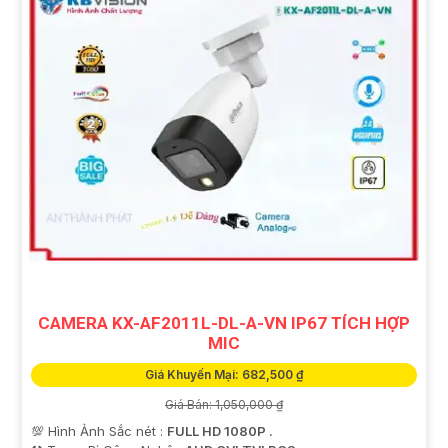
CAMERA KX-AF2011L-DL-A-VN IP67 TÍCH HỢP
MIC
Giá Khuyến Mại: 682,500 ₫
Giá Bán: 1,050,000 ₫
💯 Hình Ảnh Sắc nét :
FULL HD 1080P .