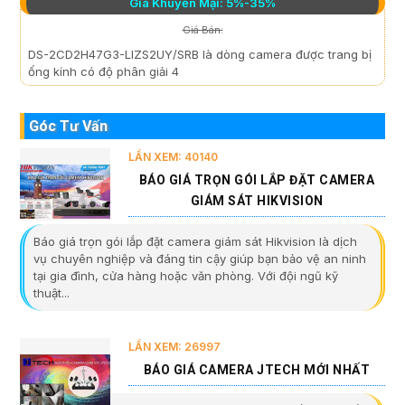
Giá Khuyến Mại: 5%-35%
Giá Bán:
DS-2CD2H47G3-LIZS2UY/SRB là dòng camera được trang bị
ống kính có độ phân giải 4
Góc Tư Vấn
LẦN XEM: 40140
BÁO GIÁ TRỌN GÓI LẮP ĐẶT CAMERA
GIÁM SÁT HIKVISION
Báo giá trọn gói lắp đặt camera giám sát Hikvision là dịch
vụ chuyên nghiệp và đáng tin cậy giúp bạn bảo vệ an ninh
tại gia đình, cửa hàng hoặc văn phòng. Với đội ngũ kỹ
thuật...
LẦN XEM: 26997
BÁO GIÁ CAMERA JTECH MỚI NHẤT