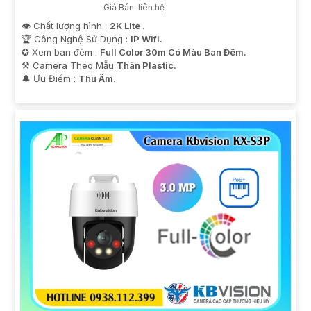
Giá Bán: liên hệ
👁 Chất lượng hình :
2K Lite .
🏆 Công Nghệ Sử Dụng :
IP Wifi.
✪ Xem ban đêm :
Full Color 30m Có Màu Ban Ðêm.
⚒ Camera Theo Mẫu
Thân Plastic.
️🔔 Ưu Điểm :
Thu Âm.