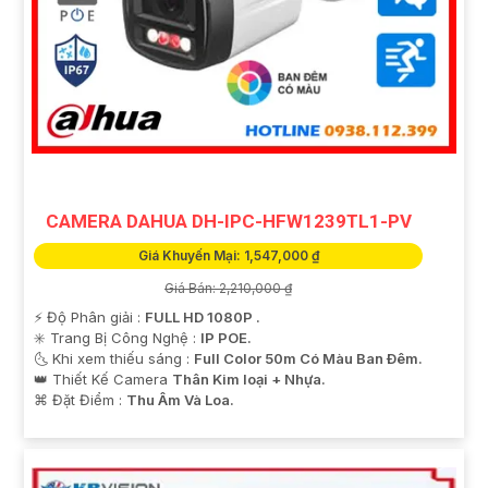
CAMERA DAHUA DH-IPC-HFW1239TL1-PV
Giá Khuyến Mại: 1,547,000 ₫
Giá Bán: 2,210,000 ₫
️⚡ Độ Phân giải :
FULL HD 1080P .
✳️ Trang Bị Công Nghệ :
IP POE.
🌜 Khi xem thiếu sáng :
Full Color 50m Có Màu Ban Ðêm.
👑 Thiết Kế Camera
Thân Kim loại + Nhựa.
️⌘ Đặt Điểm :
Thu Âm Và Loa.