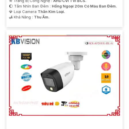
⚒ Trang Bị Công Nghệ :
AHD CVI TVI BCS.
🌔 Tầm Nhìn Ban Đêm :
Hồng Ngoại 20m Có Màu Ban Đêm.
💎 Loại Camera
Thân Kim Loại.
️🛃 Khả Năng :
Thu Âm.