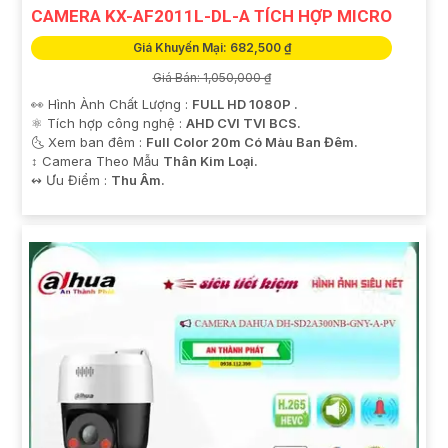
CAMERA KX-AF2011L-DL-A TÍCH HỢP MICRO
Giá Khuyến Mại: 682,500 ₫
Giá Bán: 1,050,000 ₫
👀 Hình Ành Chất Lượng :
FULL HD 1080P .
⚛️ Tích hợp công nghệ :
AHD CVI TVI BCS.
🌜 Xem ban đêm :
Full Color 20m Có Màu Ban Đêm.
↕️ Camera Theo Mẫu
Thân Kim Loại.
️↭ Ưu Điểm :
Thu Âm.