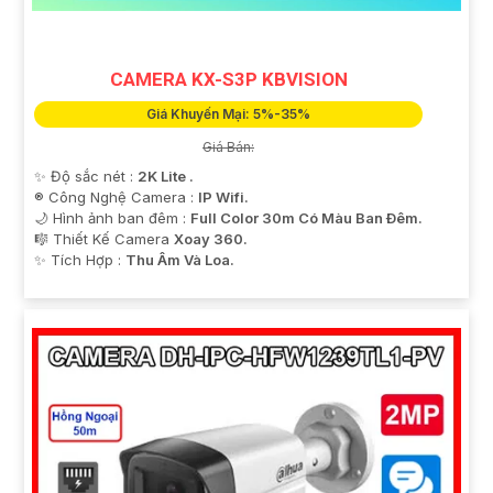
CAMERA KX-S3P KBVISION
Giá Khuyến Mại: 5%-35%
Giá Bán:
✨ Độ sắc nét :
2K Lite .
®️ Công Nghệ Camera :
IP Wifi.
🌙 Hình ảnh ban đêm :
Full Color 30m Có Màu Ban Ðêm.
🎼️ Thiết Kế Camera
Xoay 360.
️✨ Tích Hợp :
Thu Âm Và Loa.