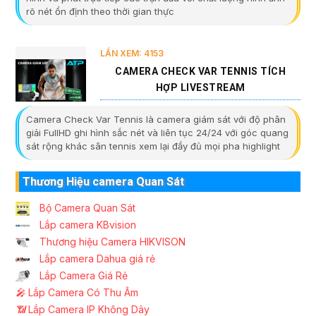
rõ nét ổn định theo thời gian thực
LẦN XEM: 4153
CAMERA CHECK VAR TENNIS TÍCH
HỢP LIVESTREAM
Camera Check Var Tennis là camera giám sát với độ phân
giải FullHD ghi hình sắc nét và liên tục 24/24 với góc quang
sát rộng khác sân tennis xem lại đầy đủ mọi pha highlight
Thương Hiệu camera Quan Sát
Bộ Camera Quan Sát
Lắp camera KBvision
Thương hiệu Camera HIKVISON
Lắp camera Dahua giá rẻ
Lắp Camera Giá Rẻ
️🎤️
Lắp Camera Có Thu Âm
📶
Lắp Camera IP Không Dây