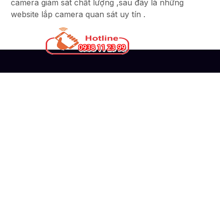
camera giám sát chất lượng ,sau đây là những
website lắp camera quan sát uy tín .
Liên Hệ
CÔNG TY TNHH TM-DV ĐẦU TƯ AN THÀNH
PHÁT
Đơn vị thi công lắp đặt hệ thống camera quan sát
chuyên nghiệp
51 Lũy Bán Bích, Phường Phú Thạnh, TP. Hồ
Chí Minh
0938112399