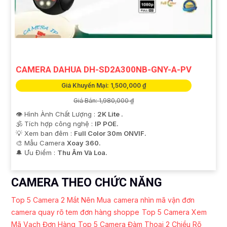
CAMERA DAHUA DH-SD2A300NB-GNY-A-PV
Giá Khuyến Mại: 1,500,000 ₫
Giá Bán: 1,980,000 ₫
👁 Hình Ành Chất Lượng :
2K Lite .
🕉️ Tích hợp công nghệ :
IP POE.
💡 Xem ban đêm :
Full Color 30m ONVIF.
🎨 Mẫu Camera
Xoay 360.
️🔔 Ưu Điểm :
Thu Âm Và Loa.
CAMERA THEO CHỨC NĂNG
Top 5 Camera 2 Mắt Nên Mua
camera nhìn mã vận đơn
camera quay rõ tem đơn hàng shoppe
Top 5 Camera Xem
Mã Vạch Đơn Hàng
Top 5 Camera Đàm Thoại 2 Chiều Rõ