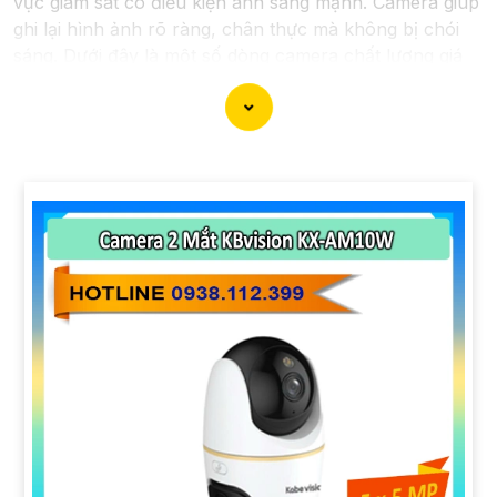
vực giám sát có điều kiện ánh sáng mạnh. Camera giúp
ghi lại hình ảnh rõ ràng, chân thực mà không bị chói
sáng. Dưới đây là một số dòng camera chất lượng giá
rẻ mà An Thành Phát đã chọn lọc và đề xuất dành cho
bạn lựa chọn!
'