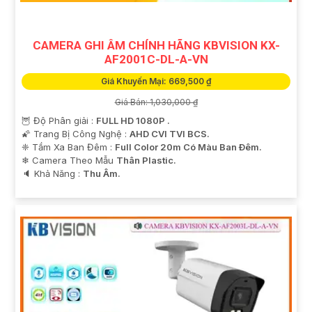
CAMERA GHI ÂM CHÍNH HÃNG KBVISION KX-
AF2001C-DL-A-VN
Giá Khuyến Mại: 669,500 ₫
Giá Bán: 1,030,000 ₫
🦉 Độ Phân giải :
FULL HD 1080P .
🌠 Trang Bị Công Nghệ :
AHD CVI TVI BCS.
❈ Tầm Xa Ban Đêm :
Full Color 20m Có Màu Ban Ðêm.
❄ Camera Theo Mẫu
Thân Plastic.
️🔈 Khả Năng :
Thu Âm.