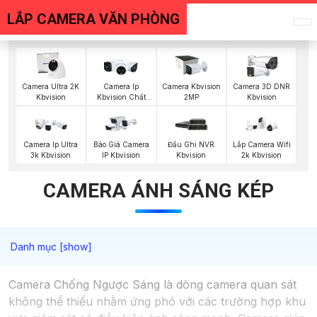
LẮP CAMERA VĂN PHÒNG
Camera Ultra 2K
Camera Ip
Camera Kbvision
Camera 3D DNR
Kbvision
Kbvision Chất
2MP
Kbvision
Lượng
Báo Giá Camera
Camera Ip Ultra
Đầu Ghi NVR
Lắp Camera Wifi
IP Kbvision
3k Kbvision
Kbvision
2k Kbvision
CAMERA ÁNH SÁNG KÉP
Camera Chống Ngược Sáng là dòng camera quan sát
không thể thiếu nhằm ứng phó với các trường hợp khu