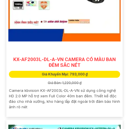
KX-AF2003L-DL-A-VN CAMERA CÓ MÀU BAN
ĐÊM SẮC NÉT
Giá Khuyến Mại: 793,000 ₫
Giá Bán: 1,220,000 ₫
Camera kbvision KX-AF2003L-DL-A-VN sử dụng công nghệ
HD 2.0 MP hỗ trợ xem Full Color 40m ban đêm. Thiết kế độc
đáo cho nhà xưởng, kho hàng lắp đặt ngoài trời đảm bảo hình
ảnh rõ nét