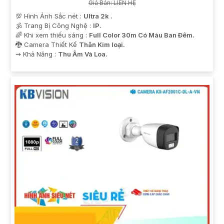
Giá Bán: LIÊN HỆ
💯 Hình Ảnh Sắc nét :
Ultra 2k .
🕉️ Trang Bị Công Nghệ :
IP.
🌈 Khi xem thiếu sáng :
Full Color 30m Có Màu Ban Ðêm.
🐉️ Camera Thiết Kế
Thân Kim loại.
️⇝ Khả Năng :
Thu Âm Và Loa.