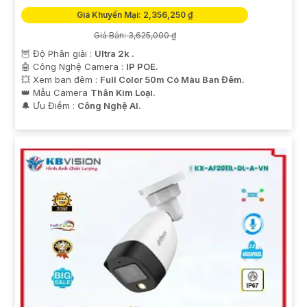
Giá Khuyến Mại: 2,356,250 ₫
Giá Bán: 3,625,000 ₫
🦉 Độ Phân giải :
Ultra 2k .
🤖️ Công Nghệ Camera :
IP POE.
💥 Xem ban đêm :
Full Color 50m Có Màu Ban Đêm.
👑 Mẫu Camera
Thân Kim Loại.
️🔔 Ưu Điểm :
Công Nghệ AI.