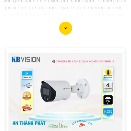
vực giám sát có điều kiện ánh sáng mạnh. Camera giúp
ghi lại hình ảnh rõ ràng, chân thực mà không bị chói
sáng. Dưới đây là một số dòng camera chất lượng giá
rẻ mà An Thành Phát đã chọn lọc và đề xuất dành cho
bạn lựa chọn!
'