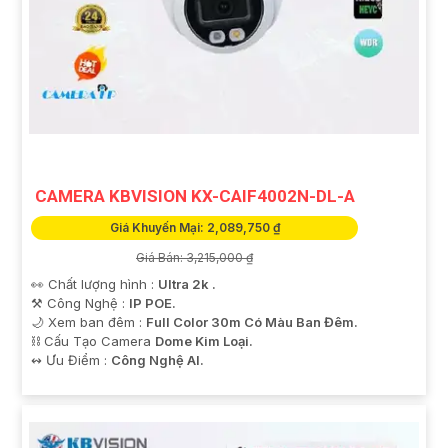
CAMERA KBVISION KX-CAIF4002N-DL-A
Giá Khuyến Mại: 2,089,750 ₫
Giá Bán: 3,215,000 ₫
👀 Chất lượng hình :
Ultra 2k .
⚒ Công Nghệ :
IP POE.
🌙 Xem ban đêm :
Full Color 30m Có Màu Ban Đêm.
⛓ Cấu Tạo Camera
Dome Kim Loại.
️↭ Ưu Điểm :
Công Nghệ AI.