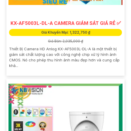
KX-AF5003L-DL-A CAMERA GIÁM SÁT GIÁ RẺ ✅
Giá Khuyến Mại: 1,322,750 ₫
Giá Bán: 2,035,000 ₫
Thiết Bị Camera HD Anlog KX-AF5003L-DL-A là một thiết bị
giám sát chất lượng cao với công nghệ chip xử lý hình ảnh
CMOS. Nó cho phép thu hình ảnh màu đẹp hơn và cung cấp
khả...