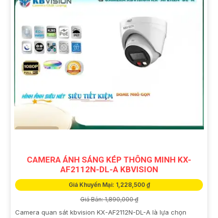
CAMERA ÁNH SÁNG KÉP THÔNG MINH KX-
AF2112N-DL-A KBVISION
Giá Khuyến Mại: 1,228,500 ₫
Giá Bán: 1,890,000 ₫
Camera quan sát kbvision KX-AF2112N-DL-A là lựa chọn