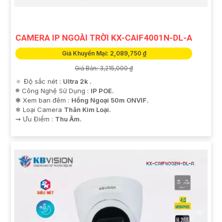
CAMERA IP NGOÀI TRỜI KX-CAIF4001N-DL-A
Giá Khuyến Mại: 2,089,750 ₫
Giá Bán: 3,215,000 ₫
🔅 Độ sắc nét :
Ultra 2k .
®️ Công Nghệ Sử Dụng :
IP POE.
❃ Xem ban đêm :
Hồng Ngoại 50m ONVIF.
❄ Loại Camera
Thân Kim Loại.
️⇝ Ưu Điểm :
Thu Âm.