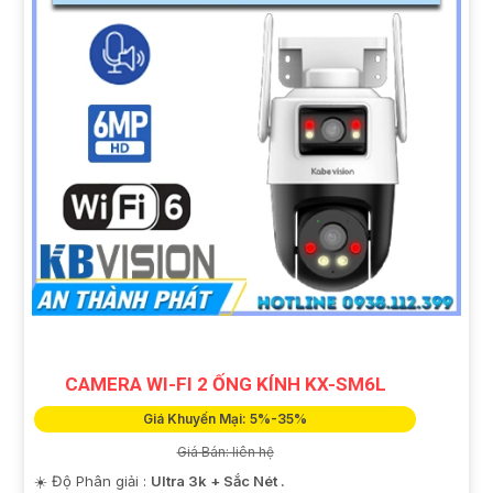
CAMERA WI-FI 2 ỐNG KÍNH KX-SM6L
Giá Khuyến Mại: 5%-35%
Giá Bán: liên hệ
☀️ Độ Phân giải :
Ultra 3k + Sắc Nét .