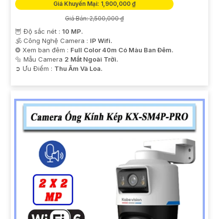
Giá Khuyến Mại: 1,900,000 ₫
Giá Bán: 2,500,000 ₫
🦉 Độ sắc nét :
10 MP.
🕉️ Công Nghệ Camera :
IP Wifi.
❂ Xem ban đêm :
Full Color 40m Có Màu Ban Ðêm.
🔩 Mẫu Camera
2 Mắt Ngoài Trời.
️➲ Ưu Điểm :
Thu Âm Và Loa.