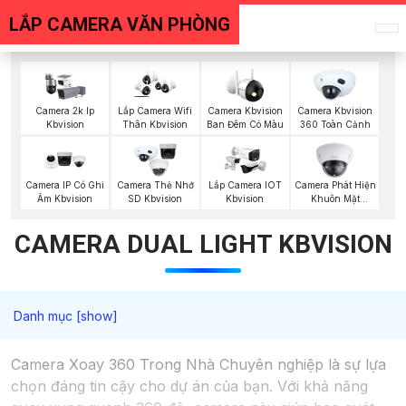
LẮP CAMERA VĂN PHÒNG
Camera 2k Ip
Lắp Camera Wifi
Camera Kbvision
Camera Kbvision
Kbvision
Thân Kbvision
Ban Đêm Có Màu
360 Toàn Cảnh
Camera Phát Hiện
Camera IP Có Ghi
Camera Thẻ Nhớ
Lắp Camera IOT
Khuôn Mặt
Âm Kbvision
SD Kbvision
Kbvision
Kbvision
CAMERA DUAL LIGHT KBVISION
Camera Xoay 360 Trong Nhà Chuyên nghiệp là sự lựa
chọn đáng tin cậy cho dự án của bạn. Với khả năng