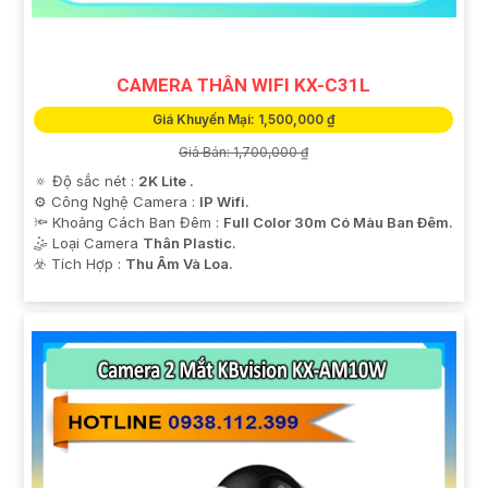
và chất lượng quản lý dự án của bạn.
CAMERA THÂN WIFI KX-C31L
Giá Khuyến Mại: 1,500,000 ₫
Giá Bán: 1,700,000 ₫
🔅 Độ sắc nét :
2K Lite .
⚙ Công Nghệ Camera :
IP Wifi.
🔦 Khoảng Cách Ban Đêm :
Full Color 30m Có Màu Ban Ðêm.
'
🤹 Loại Camera
Thân Plastic.
️☣️ Tích Hợp :
Thu Âm Và Loa.