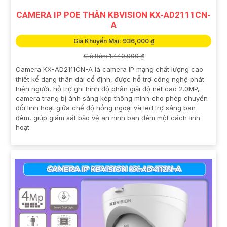
CAMERA IP POE THÂN KBVISION KX-AD2111CN-
A
Giá Khuyến Mại: 936,000 ₫
Giá Bán: 1,440,000 ₫
Camera KX-AD2111CN-A là camera IP mạng chất lượng cao
thiết kế dạng thân dài cố định, được hỗ trợ công nghệ phát
hiện người, hỗ trợ ghi hình độ phân giải độ nét cao 2.0MP,
camera trang bị ánh sáng kép thông minh cho phép chuyển
đổi linh hoạt giữa chế độ hồng ngoại và led trợ sáng ban
đêm, giúp giám sát bảo vệ an ninh ban đêm một cách linh
hoạt