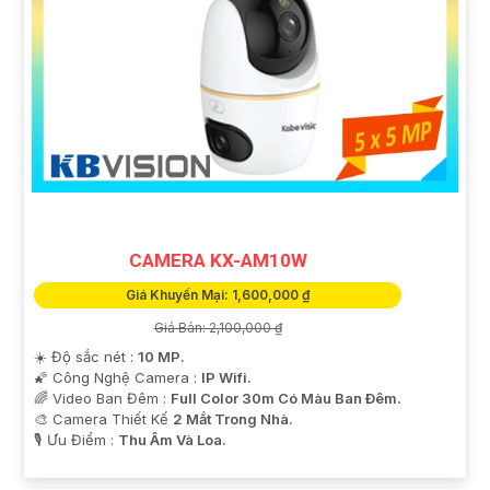
CAMERA KX-AM10W
Giá Khuyến Mại: 1,600,000 ₫
Giá Bán: 2,100,000 ₫
☀️ Độ sắc nét :
10 MP.
🌠 Công Nghệ Camera :
IP Wifi.
🌈 Video Ban Đêm :
Full Color 30m Có Màu Ban Ðêm.
🎨 Camera Thiết Kế
2 Mắt Trong Nhà.
️🎙 Ưu Điểm :
Thu Âm Và Loa.