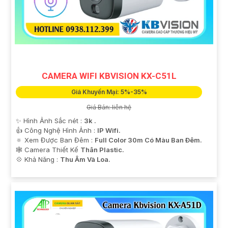
CAMERA WIFI KBVISION KX-C51L
Giá Khuyến Mại: 5%-35%
Giá Bán: liên hệ
✨ Hình Ảnh Sắc nét :
3k .
👍 Công Nghệ Hình Ảnh :
IP Wifi.
🔅 Xem Được Ban Đêm :
Full Color 30m Có Màu Ban Ðêm.
🕸️ Camera Thiết Kế
Thân Plastic.
️💠 Khả Năng :
Thu Âm Và Loa.