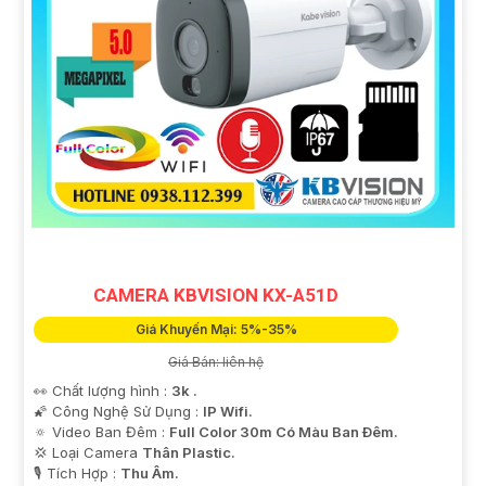
CAMERA KBVISION KX-A51D
Giá Khuyến Mại: 5%-35%
Giá Bán: liên hệ
👀 Chất lượng hình :
3k .
🌠 Công Nghệ Sử Dụng :
IP Wifi.
🔅 Video Ban Đêm :
Full Color 30m Có Màu Ban Ðêm.
💢 Loại Camera
Thân Plastic.
️🎙 Tích Hợp :
Thu Âm.