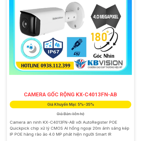
CAMERA GỐC RỘNG KX-C4013FN-AB
Giá Khuyến Mại: 5%-35%
Giá Bán: liên hệ
Camera an ninh KX-C4013FN-AB với AutoRegister POE
Quickpick chip xử lý CMOS AI hồng ngoại 20m ánh sáng kép
IP POE hàng rào ảo 4.0 MP phát hiện người Smart IR