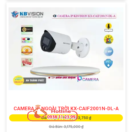
CAMERA IP NGOÀI TRỜI KX-CAIF2001N-DL-A
Giá Khuyến Mại: 2,063,750 ₫
Giá Bán: 3,175,000 ₫