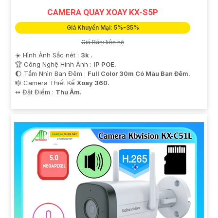
CAMERA QUAY XOAY KX-S5P
Giá Khuyến Mại: 5%-35%
Giá Bán: liên hệ
☀️ Hình Ảnh Sắc nét :
3k .
🏆 Công Nghệ Hình Ảnh :
IP POE.
🌔 Tầm Nhìn Ban Đêm :
Full Color 30m Có Màu Ban Ðêm.
🎼️ Camera Thiết Kế
Xoay 360.
️↭ Đặt Điểm :
Thu Âm.