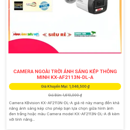
CAMERA NGOÀI TRỜI ÁNH SÁNG KÉP THÔNG
MINH KX-AF2113N-DL-A
Giá Khuyến Mại: 1,046,500 ₫
Giá Bán: 1,610,000 ₫
Camera KBvision KX-AF2113N-DL-A giá rẻ này mang đến khả
năng ánh sáng kép cho phép bạn lựa chọn giữa hình ảnh
đen trắng hoặc màu Camera model KX-AF2113N-DL-A đi kèm
với tính năng...