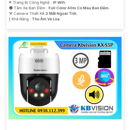
®️ Trang Bị Công Nghệ :
IP Wifi.
🌚 Tầm Xa Ban Đêm :
Full Color 40m Có Màu Ban Ðêm.
⚒ Camera Thiết Kế
2 Mắt Ngoài Trời.
️ƒ Khả Năng :
Thu Âm Và Loa.