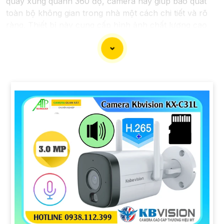
quay xung quanh 360 độ, camera này giúp bao quát
toàn bộ không gian trong nhà một cách chi tiết và rõ
ràng. Thiết bị này cung cấp hình ảnh chất lượng cao
và hỗ trợ theo dõi và ghi lại mọi hoạt động xảy ra trong
nhà đến từng góc khuất.
Camera Xoay 360 Trong Nhà Chuyên nghiệp được
thiết kế để đáp ứng nhu cầu an ninh và giám sát hiệu
quả cho dự án của bạn. Khả năng điều chỉnh góc nhìn
linh hoạt, kết hợp với công nghệ thông minh, giúp
camera này hoạt động một cách chính xác và liên tục.
Đồng thời, việc kết nối dễ dàng với hệ thống lưu trữ và
điều khiển từ xa thông qua ứng dụng di động giúp quản
lý dữ liệu và kiểm soát camera một cách nhanh chóng
và tiện lợi.
Với Camera Xoay 360 Trong Nhà Chuyên nghiệp, dự
án của bạn sẽ được bảo vệ tốt và mọi hoạt động sẽ
được giám sát một cách chuyên nghiệp, chắc chắn an
ninh và an toàn cho mọi người và tài sản bên trong
nhà. Hãy chọn lựa sản phẩm này để nâng cao hiệu quả