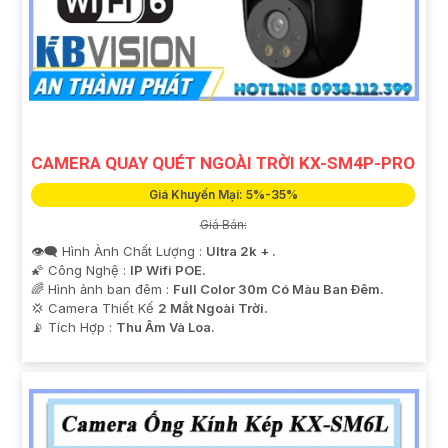
CAMERA QUAY QUÉT NGOÀI TRỜI KX-SM4P-PRO
Giá Khuyến Mại: 5%-35%
Giá Bán:
👁️‍🗨 Hình Ành Chất Lượng :
Ultra 2k + .
🌠 Công Nghệ :
IP Wifi POE.
🌈 Hình ảnh ban đêm :
Full Color 30m Có Màu Ban Ðêm.
💢 Camera Thiết Kế
2 Mắt Ngoài Trời.
️📡 Tích Hợp :
Thu Âm Và Loa.