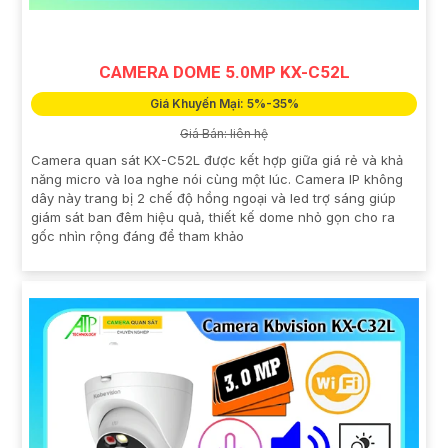
CAMERA DOME 5.0MP KX-C52L
Giá Khuyến Mại: 5%-35%
Giá Bán: liên hệ
Camera quan sát KX-C52L được kết hợp giữa giá rẻ và khả
năng micro và loa nghe nói cùng một lúc. Camera IP không
dây này trang bị 2 chế độ hồng ngoại và led trợ sáng giúp
giám sát ban đêm hiệu quả, thiết kế dome nhỏ gọn cho ra
gốc nhìn rộng đáng để tham khảo