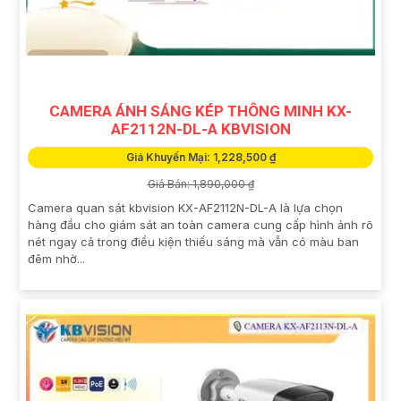
CAMERA ÁNH SÁNG KÉP THÔNG MINH KX-
AF2112N-DL-A KBVISION
Giá Khuyến Mại: 1,228,500 ₫
Giá Bán: 1,890,000 ₫
Camera quan sát kbvision KX-AF2112N-DL-A là lựa chọn
hàng đầu cho giám sát an toàn camera cung cấp hình ảnh rõ
nét ngay cả trong điều kiện thiếu sáng mà vẫn có màu ban
đêm nhờ...