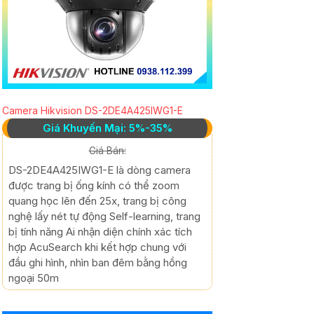
Camera Hikvision DS-2DE4A425IWG1-E
Giá Khuyến Mại: 5%-35%
Giá Bán:
DS-2DE4A425IWG1-E là dòng camera
được trang bị ống kính có thể zoom
quang học lên đến 25x, trang bị công
nghệ lấy nét tự động Self-learning, trang
bị tính năng Ai nhận diện chính xác tích
hợp AcuSearch khi kết hợp chung với
đầu ghi hình, nhìn ban đêm bằng hồng
ngoại 50m