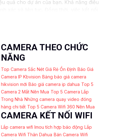
ệu quả cho dự án của bạn. Khả năng điều
 xác và liên tục. Đồng thời, việc kết nối
 kiểm soát camera một cách nhanh chóng và
sẽ được giám sát một cách chuyên nghiệp,
 nâng cao hiệu quả và chất lượng quản lý
CAMERA THEO CHỨC
NĂNG
Top Camera Sắc Nét Giá Rẻ Ổn Định
Báo Giá
Camera IP Kbvision
Bảng báo giá camera
hikvision mới
Báo giá camera ip dahua
Top 5
Camera 2 Mắt Nên Mua
Top 5 Camera Lắp
Trong Nhà
Những camera quay video đóng
hàng chi tiết
Top 5 Camera Wifi 360 Nên Mua
CAMERA KẾT NỐI WIFI
Lắp camera wifi Imou tích hợp báo động
Lắp
Camera Wifi Thân Dahua
Bán Camera Wifi