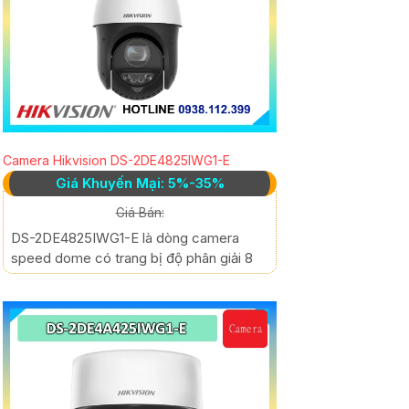
Camera Hikvision DS-2DE4825IWG1-E
Giá Khuyến Mại: 5%-35%
Giá Bán:
DS-2DE4825IWG1-E là dòng camera
speed dome có trang bị độ phân giải 8