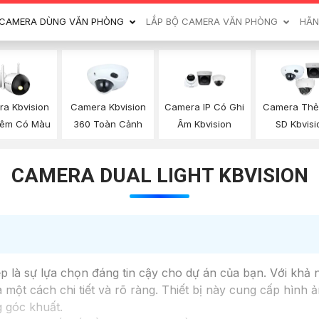
CAMERA DÙNG VĂN PHÒNG
LẮP BỘ CAMERA VĂN PHÒNG
HÃN
a Kbvision
Camera Kbvision
Camera IP Có Ghi
Camera Thẻ
êm Có Màu
360 Toàn Cảnh
Âm Kbvision
SD Kbvisi
CAMERA DUAL LIGHT KBVISION
là sự lựa chọn đáng tin cậy cho dự án của bạn. Với khả
một cách chi tiết và rõ ràng. Thiết bị này cung cấp hình ả
g góc khuất.