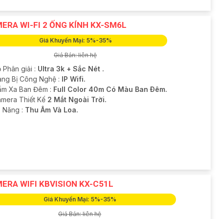
ERA WI-FI 2 ỐNG KÍNH KX-SM6L
Giá Khuyến Mại: 5%-35%
Giá Bán: liên hệ
 Phân giải :
Ultra 3k + Sắc Nét .
rang Bị Công Nghệ :
IP Wifi.
ầm Xa Ban Đêm :
Full Color 40m Có Màu Ban Ðêm.
mera Thiết Kế
2 Mắt Ngoài Trời.
ả Năng :
Thu Âm Và Loa.
ERA WIFI KBVISION KX-C51L
Giá Khuyến Mại: 5%-35%
Giá Bán: liên hệ