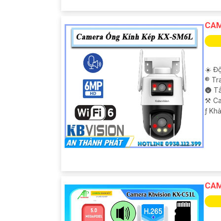
CAM
☀️ Độ
®️ T
🌚 T
⚒ Ca
️ƒ Kh
CAM