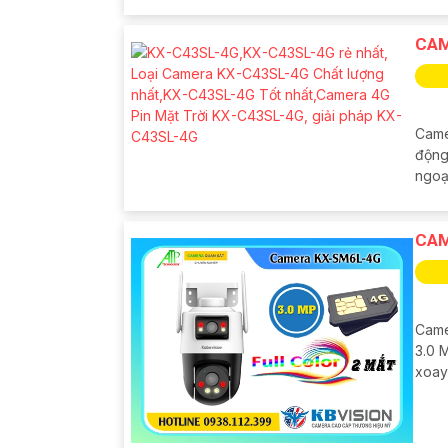
CAM
Came
động
ngoạ
CAM
Came
3.0 M
xoay 