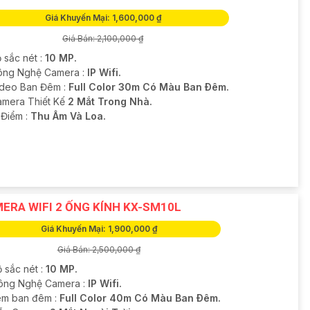
Giá Khuyến Mại: 1,600,000 ₫
Giá Bán: 2,100,000 ₫
 sắc nét :
10 MP.
ông Nghệ Camera :
IP Wifi.
ideo Ban Đêm :
Full Color 30m Có Màu Ban Ðêm.
amera Thiết Kế
2 Mắt Trong Nhà.
u Điểm :
Thu Âm Và Loa.
ERA WIFI 2 ỐNG KÍNH KX-SM10L
Giá Khuyến Mại: 1,900,000 ₫
Giá Bán: 2,500,000 ₫
 sắc nét :
10 MP.
Công Nghệ Camera :
IP Wifi.
m ban đêm :
Full Color 40m Có Màu Ban Ðêm.