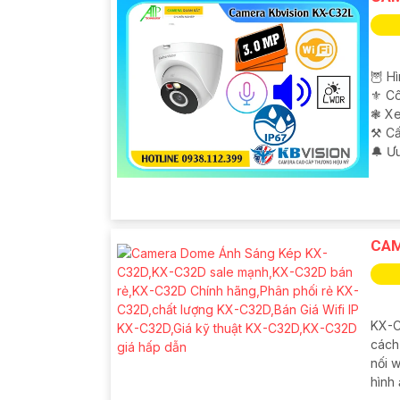
🦉 H
⚜️ C
❃ Xe
⚒ Cấ
️🔔 Ư
CAM
KX-C
cách 
nối w
hình