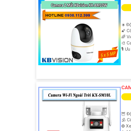
☀️ Độ
🌠 C
🌈 V
🎨 C
️🎙 Ư
'
CAM
🦉 Độ
🕉️ 
❂ Xe