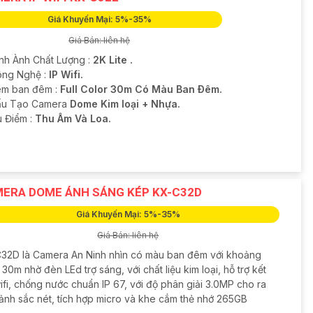
Giá Khuyến Mại: 5%-35%
Giá Bán: liên hệ
ình Ành Chất Lượng :
2K Lite .
ông Nghệ :
IP Wifi.
m ban đêm :
Full Color 30m Có Màu Ban Ðêm.
u Tạo Camera
Dome Kim loại + Nhựa.
u Điểm :
Thu Âm Và Loa.
ERA DOME ÁNH SÁNG KÉP KX-C32D
Giá Khuyến Mại: 5%-35%
Giá Bán: liên hệ
32D là Camera An Ninh nhìn có màu ban đêm với khoảng
30m nhờ đèn LEd trợ sáng, với chất liệu kim loại, hỗ trợ kết
ifi, chống nước chuẩn IP 67, với độ phân giải 3.0MP cho ra
 ảnh sắc nét, tích hợp micro và khe cắm thẻ nhớ 265GB