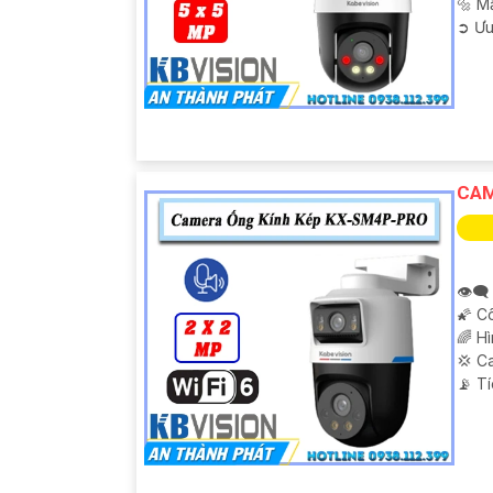
🔩 M
️➲ Ư
CAM
👁️‍
🌠 C
🌈 H
💢 C
️📡 T