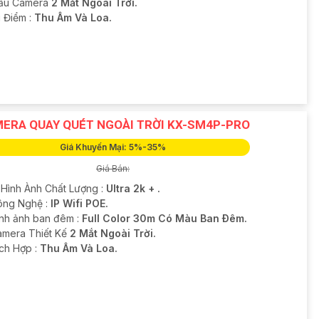
ẫu Camera
2 Mắt Ngoài Trời.
u Điểm :
Thu Âm Và Loa.
ERA QUAY QUÉT NGOÀI TRỜI KX-SM4P-PRO
Giá Khuyến Mại: 5%-35%
Giá Bán:
 Hình Ành Chất Lượng :
Ultra 2k + .
ông Nghệ :
IP Wifi POE.
ình ảnh ban đêm :
Full Color 30m Có Màu Ban Ðêm.
amera Thiết Kế
2 Mắt Ngoài Trời.
ích Hợp :
Thu Âm Và Loa.