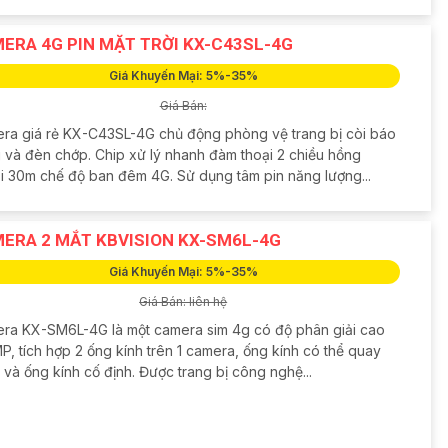
ERA 4G PIN MẶT TRỜI KX-C43SL-4G
Giá Khuyến Mại: 5%-35%
Giá Bán:
ra giá rẻ KX-C43SL-4G chủ động phòng vệ trang bị còi báo
 và đèn chớp. Chip xử lý nhanh đàm thoại 2 chiều hồng
i 30m chế độ ban đêm 4G. Sử dụng tâm pin năng lượng...
ERA 2 MẮT KBVISION KX-SM6L-4G
Giá Khuyến Mại: 5%-35%
Giá Bán: liên hệ
ra KX-SM6L-4G là một camera sim 4g có độ phân giải cao
P, tích hợp 2 ống kính trên 1 camera, ống kính có thể quay
và ống kính cố định. Được trang bị công nghệ...