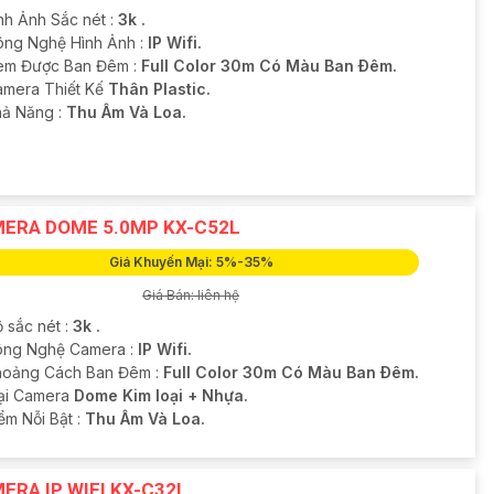
nh Ảnh Sắc nét :
3k .
ông Nghệ Hình Ảnh :
IP Wifi.
em Được Ban Đêm :
Full Color 30m Có Màu Ban Ðêm.
Camera Thiết Kế
Thân Plastic.
hả Năng :
Thu Âm Và Loa.
ERA DOME 5.0MP KX-C52L
Giá Khuyến Mại: 5%-35%
Giá Bán: liên hệ
 sắc nét :
3k .
ông Nghệ Camera :
IP Wifi.
hoảng Cách Ban Đêm :
Full Color 30m Có Màu Ban Ðêm.
ại Camera
Dome Kim loại + Nhựa.
ểm Nỗi Bật :
Thu Âm Và Loa.
ERA IP WIFI KX-C32L