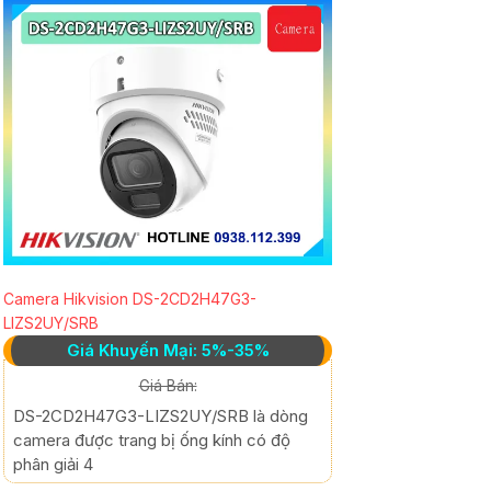
Camera Hikvision DS-2CD2H47G3-
LIZS2UY/SRB
Giá Khuyến Mại: 5%-35%
Giá Bán:
DS-2CD2H47G3-LIZS2UY/SRB là dòng
camera được trang bị ống kính có độ
phân giải 4