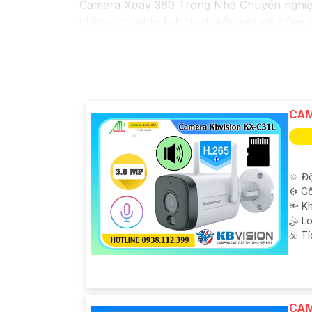
Camera Xoay 360 Trong Nhà Chuyên nghiệp 
chỉnh góc nhìn linh hoạt, kết hợp với công 
dễ dàng với hệ thống lưu trữ và điều khiển
tiện lợi.
Với Camera Xoay 360 Trong Nhà Chuyên ngh
chắc chắn an ninh và an toàn cho mọi ngườ
dự án của bạn.
CAM
🔅 Độ
⚙ Cô
🔦 K
🤹 L
️☣️ T
CAM