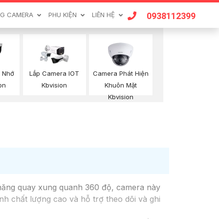
0938112399
G CAMERA
PHU KIỆN
LIÊN HỆ
Camera Phát Hiện
 Nhớ
Lắp Camera IOT
Khuôn Mặt
on
Kbvision
Kbvision
 năng quay xung quanh 360 độ, camera này
nh chất lượng cao và hỗ trợ theo dõi và ghi