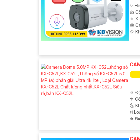
✨ Hì
👍 C
🔅 X
🕸️ 
️💠 K
CAM
🔅 Độ
⚜️ C
🌜 K
⛓ Lo
️♚ Đi
CAM