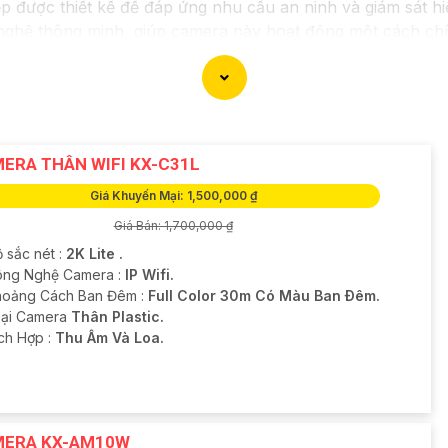
được thiết kế để đáp ứng nhu cầu an ninh và giám sát hi
nghệ thông minh, giúp camera này hoạt động một cách chính
 từ xa thông qua ứng dụng di động giúp quản lý dữ liệu và
iệp, dự án của bạn sẽ được bảo vệ tốt và mọi hoạt động 
i và tài sản bên trong nhà. Hãy chọn lựa sản phẩm này để
ERA THÂN WIFI KX-C31L
Giá Khuyến Mại: 1,500,000 ₫
Giá Bán: 1,700,000 ₫
 sắc nét :
2K Lite .
ng Nghệ Camera :
IP Wifi.
hoảng Cách Ban Đêm :
Full Color 30m Có Màu Ban Ðêm.
oại Camera
Thân Plastic.
ích Hợp :
Thu Âm Và Loa.
ERA KX-AM10W