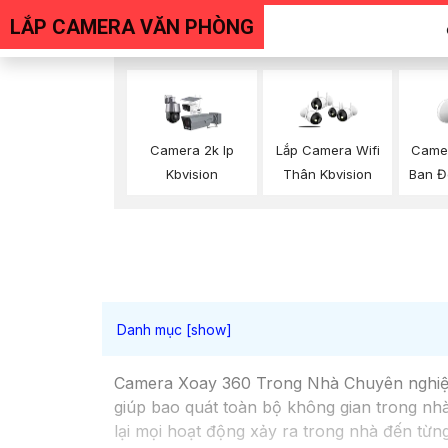
LẮP CAMERA VĂN PHÒNG
Camera 2k Ip
Lắp Camera Wifi
Camer
Kbvision
Thân Kbvision
Ban Đ
Camera Xoay 360 Trong Nhà Chuyên nghiệp 
giúp bao quát toàn bộ không gian trong nhà 
lại mọi hoạt động xảy ra trong nhà đến từn