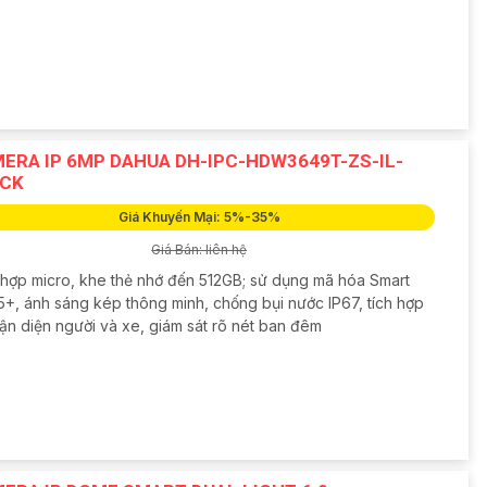
ERA IP 6MP DAHUA DH-IPC-HDW3649T-ZS-IL-
CK
Giá Khuyến Mại: 5%-35%
Giá Bán: liên hệ
 hợp micro, khe thẻ nhớ đến 512GB; sử dụng mã hóa Smart
5+, ánh sáng kép thông minh, chống bụi nước IP67, tích hợp
hận diện người và xe, giám sát rõ nét ban đêm