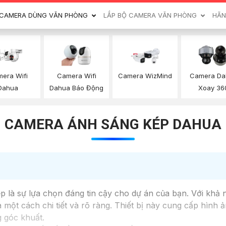
CAMERA DÙNG VĂN PHÒNG
LẮP BỘ CAMERA VĂN PHÒNG
HÃN
era Wifi
Camera Wifi
Camera WizMind
Camera Da
Dahua
Dahua Báo Động
Xoay 36
CAMERA ÁNH SÁNG KÉP DAHUA
là sự lựa chọn đáng tin cậy cho dự án của bạn. Với khả
một cách chi tiết và rõ ràng. Thiết bị này cung cấp hình ả
g góc khuất.