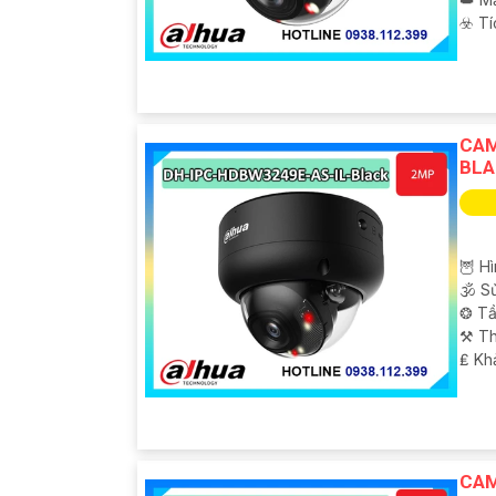
️☣️ T
CAM
BLA
🦉 Hì
🕉️ 
❂ Tầ
⚒ Th
️₤ K
CAM