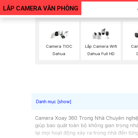
LẮP CAMERA VĂN PHÒNG
Cam
Camera TIOC
Lắp Camera Wifi
Dahua
Dahua Full HD
Camera Xoay 360 Trong Nhà Chuyên nghiệp 
giúp bao quát toàn bộ không gian trong nhà 
lại mọi hoạt động xảy ra trong nhà đến từn