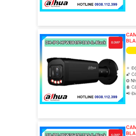
CAM
BLA
🔅 Độ
🌠 C
❂ Nh
🐜 C
️📢 Đ
CAM
BLA