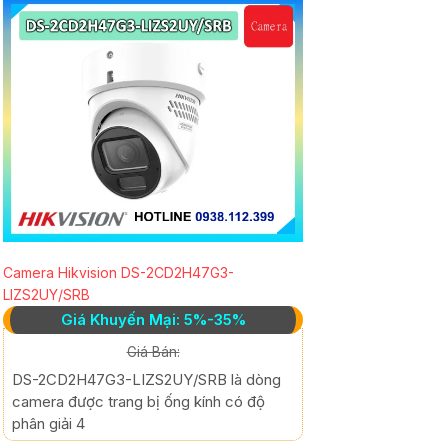
Camera Hikvision DS-2CD2H47G3-
LIZS2UY/SRB
Giá Khuyến Mại: 5%-35%
Giá Bán:
DS-2CD2H47G3-LIZS2UY/SRB là dòng
camera được trang bị ống kính có độ
phân giải 4