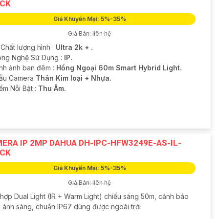
CK
Giá Khuyến Mại: 5%-35%
Giá Bán: liên hệ
 Chất lượng hình :
Ultra 2k + .
ng Nghệ Sử Dụng :
IP.
ình ảnh ban đêm :
Hồng Ngoại 60m Smart Hybrid Light.
Mẫu Camera
Thân Kim loại + Nhựa.
iểm Nỗi Bật :
Thu Âm.
ERA IP 2MP DAHUA DH-IPC-HFW3249E-AS-IL-
CK
Giá Khuyến Mại: 5%-35%
Giá Bán: liên hệ
 hợp Dual Light (IR + Warm Light) chiếu sáng 50m, cảnh báo
 ánh sáng, chuẩn IP67 dùng được ngoài trời