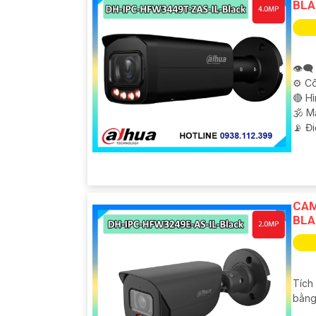
BLA
👁️‍
⚙ Cô
🔴 H
🕉️ 
️📡 Đ
CAM
BLA
Tích
bằng