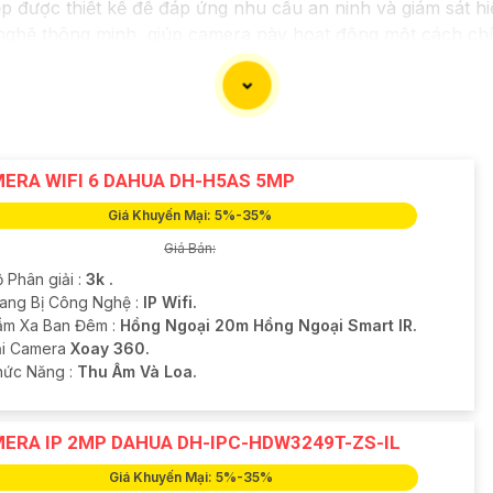
được thiết kế để đáp ứng nhu cầu an ninh và giám sát hi
nghệ thông minh, giúp camera này hoạt động một cách chính
 từ xa thông qua ứng dụng di động giúp quản lý dữ liệu và
iệp, dự án của bạn sẽ được bảo vệ tốt và mọi hoạt động 
i và tài sản bên trong nhà. Hãy chọn lựa sản phẩm này để
ERA WIFI 6 DAHUA DH-H5AS 5MP
Giá Khuyến Mại: 5%-35%
Giá Bán:
 Phân giải :
3k .
rang Bị Công Nghệ :
IP Wifi.
ầm Xa Ban Đêm :
Hồng Ngoại 20m Hồng Ngoại Smart IR.
oại Camera
Xoay 360.
Chức Năng :
Thu Âm Và Loa.
ERA IP 2MP DAHUA DH-IPC-HDW3249T-ZS-IL
Giá Khuyến Mại: 5%-35%