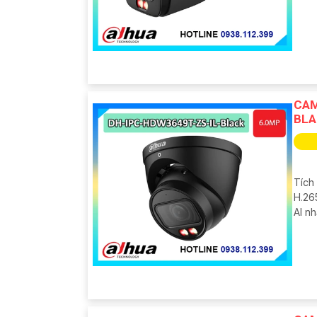
CAM
BLA
Tích
H.26
AI n