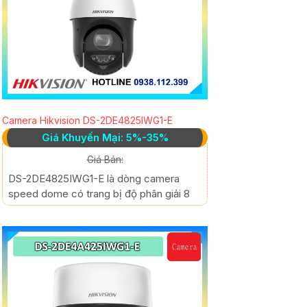
Camera Hikvision DS-2DE4825IWG1-E
Giá Khuyến Mại: 5%-35%
Giá Bán:
DS-2DE4825IWG1-E là dòng camera
speed dome có trang bị độ phân giải 8