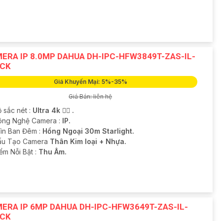
ERA IP 8.0MP DAHUA DH-IPC-HFW3849T-ZAS-IL-
CK
Giá Khuyến Mại: 5%-35%
Giá Bán: liên hệ
 sắc nét :
Ultra 4k 👍🏾 .
ông Nghệ Camera :
IP.
ìn Ban Đêm :
Hồng Ngoại 30m Starlight.
ấu Tạo Camera
Thân Kim loại + Nhựa.
iểm Nỗi Bật :
Thu Âm.
ERA IP 6MP DAHUA DH-IPC-HFW3649T-ZAS-IL-
CK