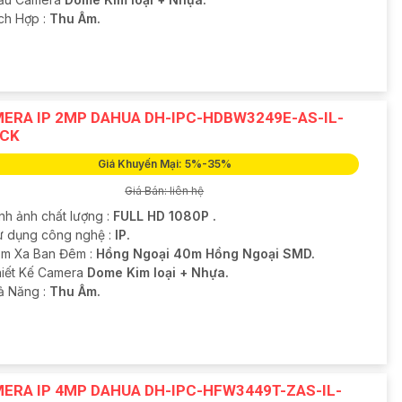
ích Hợp :
Thu Âm.
ERA IP 2MP DAHUA DH-IPC-HDBW3249E-AS-IL-
CK
Giá Khuyến Mại: 5%-35%
Giá Bán: liên hệ
nh ảnh chất lượng :
FULL HD 1080P .
Sử dụng công nghệ :
IP.
m Xa Ban Đêm :
Hồng Ngoại 40m Hồng Ngoại SMD.
iết Kế Camera
Dome Kim loại + Nhựa.
hả Năng :
Thu Âm.
ERA IP 4MP DAHUA DH-IPC-HFW3449T-ZAS-IL-