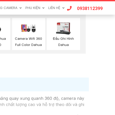
0938112399
G CAMERA
PHU KIỆN
LIÊN HỆ
hua
Camera Wifi 360
Đầu Ghi Hình
0
Full Color Dahua
Dahua
 năng quay xung quanh 360 độ, camera này
nh chất lượng cao và hỗ trợ theo dõi và ghi