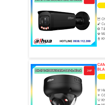
🦉 C
🌠 C
❂ Tầ
💎 M
️👮 K
CAM
BLA
💯 H
⚜️ C
💡 K
👑 M