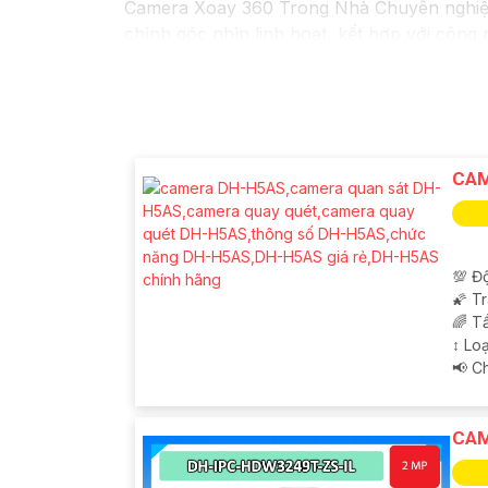
Camera Xoay 360 Trong Nhà Chuyên nghiệp 
chỉnh góc nhìn linh hoạt, kết hợp với công 
dễ dàng với hệ thống lưu trữ và điều khiển
tiện lợi.
Với Camera Xoay 360 Trong Nhà Chuyên ngh
chắc chắn an ninh và an toàn cho mọi ngườ
dự án của bạn.
CAM
💯 Độ
🌠 T
🌈 T
↕️ L
️📢 
CAM