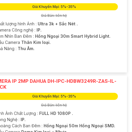
Giá Khuyến Mại: 5%-35%
Giá Bán: liên hệ
hất lượng hình Ảnh :
Ultra 3k + Sắc Nét .
amera Công nghệ :
IP.
m Nhìn Ban Đêm :
Hồng Ngoại 30m Smart Hybrid Light.
ẫu Camera
Thân Kim loại.
hả Năng :
Thu Âm.
ERA IP 2MP DAHUA DH-IPC-HDBW3249R-ZAS-IL-
CK
Giá Khuyến Mại: 5%-35%
Giá Bán: liên hệ
ình Ành Chất Lượng :
FULL HD 1080P .
ông Nghệ :
IP.
hoảng Cách Ban Đêm :
Hồng Ngoại 50m Hồng Ngoại SMD.
ẫu Camera
Dome Kim loại + Nhựa.