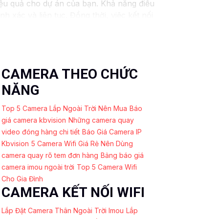
ệu quả cho dự án của bạn. Khả năng điều
 xác và liên tục. Đồng thời, việc kết nối
 kiểm soát camera một cách nhanh chóng và
sẽ được giám sát một cách chuyên nghiệp,
 nâng cao hiệu quả và chất lượng quản lý
CAMERA THEO CHỨC
NĂNG
Top 5 Camera Lắp Ngoài Trời Nên Mua
Báo
giá camera kbvision
Những camera quay
video đóng hàng chi tiết
Báo Giá Camera IP
Kbvision
5 Camera Wifi Giá Rẻ Nên Dùng
camera quay rõ tem đơn hàng
Bảng báo giá
camera imou ngoài trời
Top 5 Camera Wifi
Cho Gia Đình
CAMERA KẾT NỐI WIFI
Lắp Đặt Camera Thân Ngoài Trời Imou
Lắp