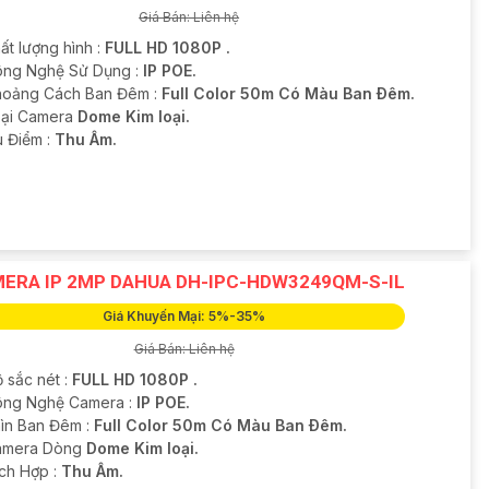
Giá Bán: Liên hệ
ất lượng hình :
FULL HD 1080P .
ông Nghệ Sử Dụng :
IP POE.
hoảng Cách Ban Đêm :
Full Color 50m Có Màu Ban Ðêm.
oại Camera
Dome Kim loại.
u Điểm :
Thu Âm.
ERA IP 2MP DAHUA DH-IPC-HDW3249QM-S-IL
Giá Khuyến Mại: 5%-35%
Giá Bán: Liên hệ
 sắc nét :
FULL HD 1080P .
ông Nghệ Camera :
IP POE.
ìn Ban Đêm :
Full Color 50m Có Màu Ban Ðêm.
amera Dòng
Dome Kim loại.
ích Hợp :
Thu Âm.