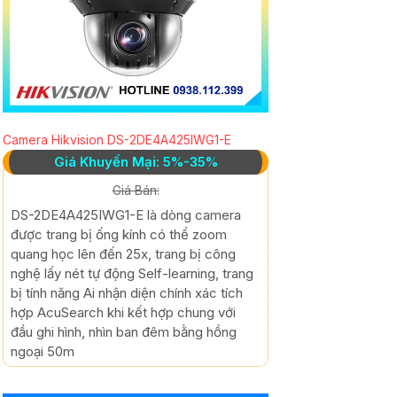
Camera Hikvision DS-2DE4A425IWG1-E
Giá Khuyến Mại: 5%-35%
Giá Bán:
DS-2DE4A425IWG1-E là dòng camera
được trang bị ống kính có thể zoom
quang học lên đến 25x, trang bị công
nghệ lấy nét tự động Self-learning, trang
bị tính năng Ai nhận diện chính xác tích
hợp AcuSearch khi kết hợp chung với
đầu ghi hình, nhìn ban đêm bằng hồng
ngoại 50m