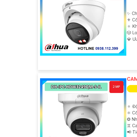
✨ Ch
⚜️ C
🔅 K
🎲 L
️💎 Ư
'
CAM
🔅 Độ
⚛️ C
❂ Nh
♊ C
️📢 T