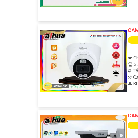
CAM
👁 C
🏆 S
✪ Tầ
⚒ Ca
️🔔 K
CAM