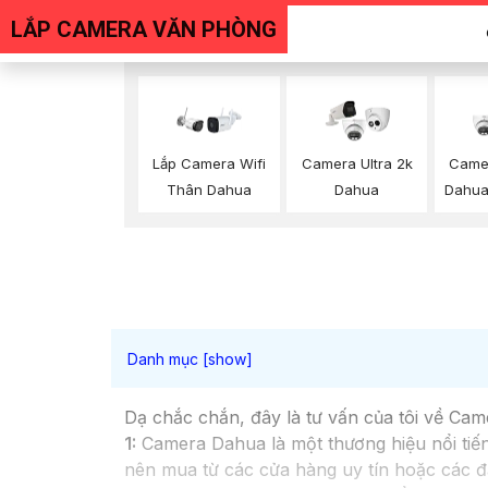
LẮP CAMERA VĂN PHÒNG
Lắp Camera Wifi
Camera Ultra 2k
Came
Thân Dahua
Dahua
Dahua
Dạ chắc chắn, đây là tư vấn của tôi về Cam
1:
Camera Dahua là một thương hiệu nổi tiế
nên mua từ các cửa hàng uy tín hoặc các đ