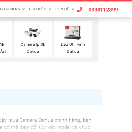
0938112399
G CAMERA
PHU KIỆN
LIÊN HỆ
ifi
Camera Ip 3k
Đầu Ghi Hình
 Ảnh
Dahua
Dahua
 cậy mua Camera Dahua chính hãng, bạn
có thể thay đổi tùy vào model và chức