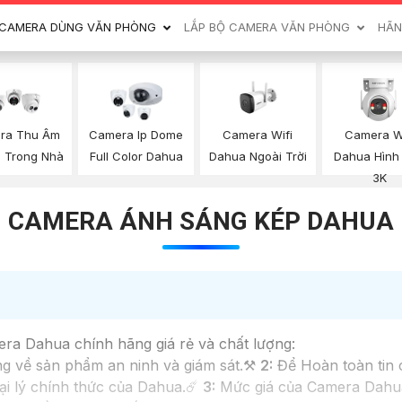
CAMERA DÙNG VĂN PHÒNG
LẮP BỘ CAMERA VĂN PHÒNG
HÃN
Camera Wifi
Camera W
ra Thu Âm
Camera Ip Dome
Dahua Ngoài Trời
Dahua Hình
 Trong Nhà
Full Color Dahua
3K
CAMERA ÁNH SÁNG KÉP DAHUA
era Dahua chính hãng giá rẻ và chất lượng:
ng về sản phẩm an ninh và giám sát.⚒
2:
Để Hoàn toàn tin
ại lý chính thức của Dahua.☄️
3:
Mức giá của Camera Dahua 