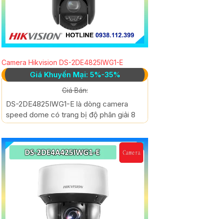
Camera Hikvision DS-2DE4825IWG1-E
Giá Khuyến Mại: 5%-35%
Giá Bán:
DS-2DE4825IWG1-E là dòng camera
speed dome có trang bị độ phân giải 8