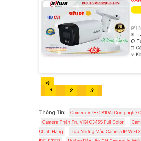
💯 H
✳️ T
🌔 T
♊ Cấ
️☣️ K
⫷
1
2
3
Thông Tin:
Camera VPH-C819AI Công nghệ 
Camera Thân Trụ VIGI C345S Full Color
Came
Chính Hãng
Top Những Mẫu Camera IP WIFI 3
IPC-S21FP
Hướng Dẫn Lắp Đặt Camera Ip Wifi