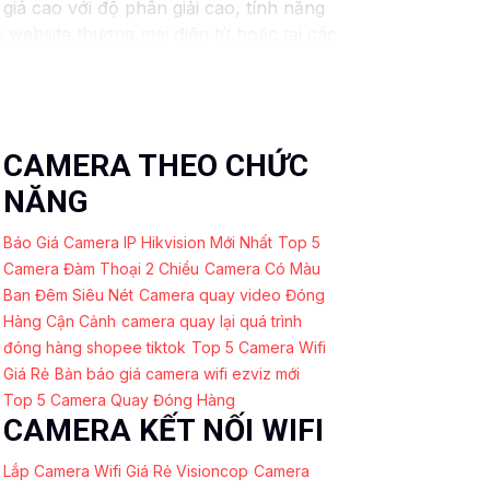
á cao với độ phân giải cao, tính năng
website thương mại điện tử hoặc tại các
hất lượng. Nếu bạn có thêm câu hỏi hoặc
CAMERA THEO CHỨC
NĂNG
Báo Giá Camera IP Hikvision Mới Nhất
Top 5
Camera Đàm Thoại 2 Chiều
Camera Có Màu
Ban Đêm Siêu Nét
Camera quay video Đóng
Hàng Cận Cảnh
camera quay lại quá trình
đóng hàng shopee tiktok
Top 5 Camera Wifi
Giá Rẻ
Bản báo giá camera wifi ezviz mới
Top 5 Camera Quay Đóng Hàng
CAMERA KẾT NỐI WIFI
Lắp Camera Wifi Giá Rẻ Visioncop
Camera