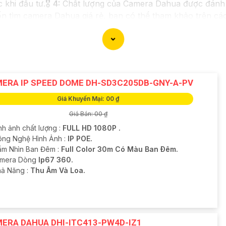
khi đầu tư.🎖️
4:
Chất lượng của Camera Dahua được đánh gi
tìm camera Dahua giá rẻ, bạn có thể tham khảo trên các 
 bạn chọn lựa được Camera Dahua chính hãng, giá rẻ và c
g cấp cho công trình biết.
ERA IP SPEED DOME DH-SD3C205DB-GNY-A-PV
Giá Khuyến Mại: 00 ₫
Giá Bán: 00 ₫
nh ảnh chất lượng :
FULL HD 1080P .
ông Nghệ Hình Ảnh :
IP POE.
ầm Nhìn Ban Đêm :
Full Color 30m Có Màu Ban Ðêm.
amera Dòng
Ip67 360.
hả Năng :
Thu Âm Và Loa.
ERA DAHUA DHI-ITC413-PW4D-IZ1