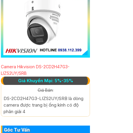
Camera Hikvision DS-2CD2H47G3-
LIZS2UY/SRB
Giá Khuyến Mại: 5%-35%
Giá Bán:
DS-2CD2H47G3-LIZS2UY/SRB là dòng
camera được trang bị ống kính có độ
phân giải 4
Góc Tư Vấn