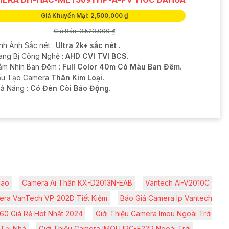
Giá Khuyến Mại: 2,500,000 ₫
Giá Bán: 3,523,000 ₫
ình Ảnh Sắc nét :
Ultra 2k+ sắc nét .
rang Bị Công Nghệ :
AHD CVI TVI BCS.
ầm Nhìn Ban Đêm :
Full Color 40m Có Màu Ban Đêm.
u Tạo Camera
Thân Kim Loại.
hả Năng :
Có Đèn Còi Báo Động.
Cao
Camera Ai Thân KX-D2013N-EAB
Vantech AI-V2010C
ra VanTech VP-202D Tiết Kiệm
Báo Giá Camera Ip Vantech
60 Giá Rẻ Hot Nhất 2024
Giới Thiệu Camera Imou Ngoài Trời
 Tại Nhà
Giới Thiệu Camera IMOU IPC-F22P Ngoài Trời