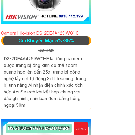
Camera Hikvision DS-2DE4A425IWG1-E
Giá Khuyến Mại: 5%-35%
Giá Bán:
DS-2DE4A425IWG1-E là dòng camera
được trang bị ống kính có thể zoom
quang học lên đến 25x, trang bị công
nghệ lấy nét tự động Self-learning, trang
bị tính năng Ai nhận diện chính xác tích
hợp AcuSearch khi kết hợp chung với
đầu ghi hình, nhìn ban đêm bằng hồng
ngoại 50m