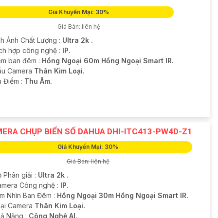
Giá Khuyến Mại: 30%
Giá Bán: liên hệ
ình Ành Chất Lượng :
Ultra 2k .
ch hợp công nghệ :
IP.
m ban đêm :
Hồng Ngoại 60m Hồng Ngoại Smart IR.
ẫu Camera
Thân Kim Loại.
u Điểm :
Thu Âm.
ERA CHỤP BIỂN SỐ DAHUA DHI-ITC413-PW4D-Z1
Giá Khuyến Mại: 30%
Giá Bán: liên hệ
 Phân giải :
Ultra 2k .
amera Công nghệ :
IP.
m Nhìn Ban Đêm :
Hồng Ngoại 30m Hồng Ngoại Smart IR.
Loại Camera
Thân Kim Loại.
hả Năng :
Công Nghệ AI.