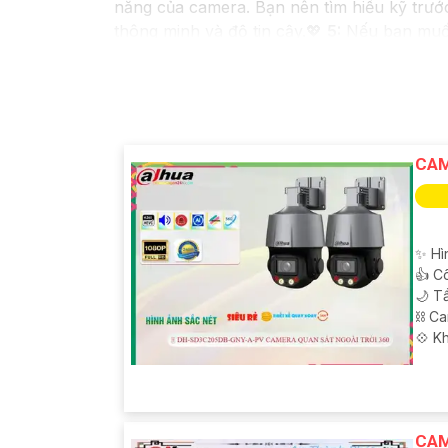
năng của camera. Bạn nên tìm hiểu kỹ trước 
thông minh và độ tin cậy.💖
5:
Nếu bạn muốn 
cửa hàng điện tử.
Hy vọng rằng những thông tin trên sẽ giúp
cần tư vấn thêm, đừng ngần ngại để lại Cun
CAM
✨ Hì
👍 C
🌙 T
⛓ C
️💠 K
CAM