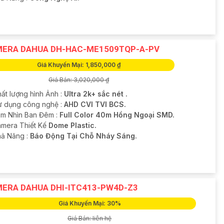
ERA DAHUA DH-HAC-ME1509TQP-A-PV
Giá Khuyến Mại: 1,850,000 ₫
Giá Bán: 3,020,000 ₫
hất lượng hình Ảnh :
Ultra 2k+ sắc nét .
ử dụng công nghệ :
AHD CVI TVI BCS.
m Nhìn Ban Đêm :
Full Color 40m Hồng Ngoại SMD.
mera Thiết Kế
Dome Plastic.
hả Năng :
Báo Động Tại Chỗ Nháy Sáng.
ERA DAHUA DHI-ITC413-PW4D-Z3
Giá Khuyến Mại: 30%
Giá Bán: liên hệ