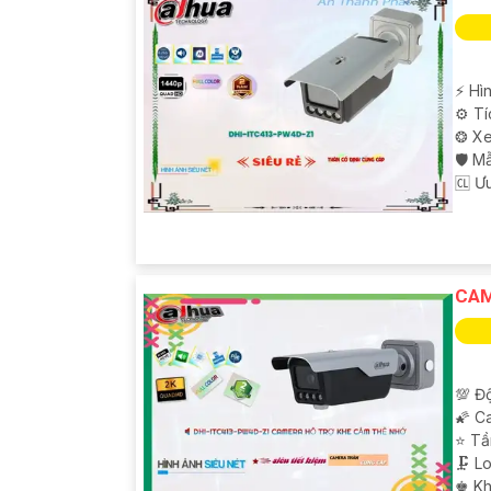
️⚡ H
⚙ Tí
❂ Xe
🛡 M
️🆑 Ư
'
CAM
💯 Độ
🌠 C
⭐ Tầ
🗜️ 
️♚ K