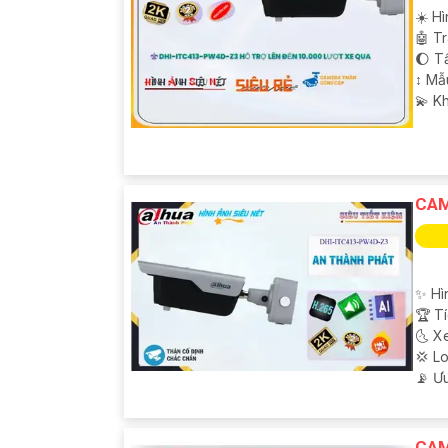
☀️ H
🤖️ 
🌔 T
↕️ M
️💫 K
CAM
✨ Hì
🏆 T
🌜 X
💢 L
️📡 Ư
CAM