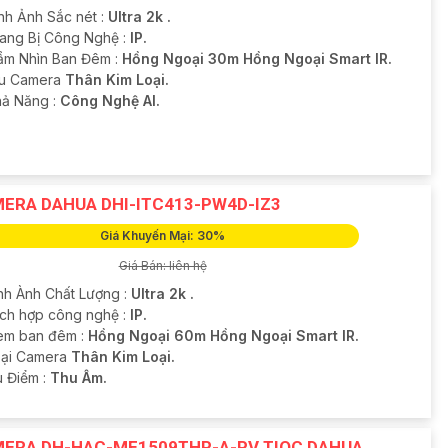
ình Ảnh Sắc nét :
Ultra 2k .
Trang Bị Công Nghệ :
IP.
ầm Nhìn Ban Đêm :
Hồng Ngoại 30m Hồng Ngoại Smart IR.
ẫu Camera
Thân Kim Loại.
hả Năng :
Công Nghệ AI.
ERA DAHUA DHI-ITC413-PW4D-IZ3
Giá Khuyến Mại: 30%
Giá Bán: liên hệ
nh Ành Chất Lượng :
Ultra 2k .
ích hợp công nghệ :
IP.
em ban đêm :
Hồng Ngoại 60m Hồng Ngoại Smart IR.
oại Camera
Thân Kim Loại.
u Điểm :
Thu Âm.
ERA DH-HAC-ME1509THP-A-PV TIOC DAHUA