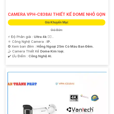
CAMERA VPH-C838AI THIẾT KẾ DOME NHỎ GỌN
Giá Khuyến Mại:
Giá Bán:
️⚡ Độ Phân giải :
Ultra 4k 👍🏾 .
⚛️ Công Nghệ Camera :
IP.
❂ Xem ban đêm :
Hồng Ngoại 25m Có Màu Ban Ðêm.
🤹 Camera Thiết Kế
Dome Kim loại.
️✔️ Ưu Điểm :
Công Nghệ AI.