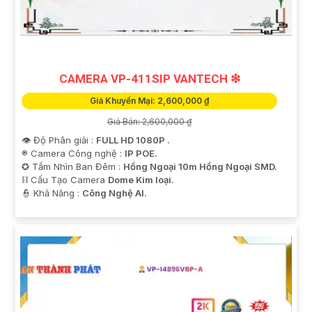
Quý vị.
Trân trọng,
[Công ty TNHH TMDV và đầu ưt An Thành Phát]
CAMERA VP-411SIP VANTECH ❇
Giá Khuyến Mại: 2,600,000 ₫
Giá Bán: 2,600,000 ₫
👁 Độ Phân giải :
FULL HD 1080P .
®️ Camera Công nghệ :
IP POE.
✪ Tầm Nhìn Ban Đêm :
Hồng Ngoại 10m Hồng Ngoại SMD.
⛓ Cấu Tạo Camera
Dome Kim loại.
️👮 Khả Năng :
Công Nghệ AI.
'