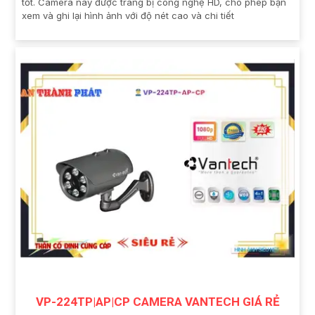
tốt. Camera này được trang bị công nghệ HD, cho phép bạn
xem và ghi lại hình ảnh với độ nét cao và chi tiết
VP-224TP|AP|CP CAMERA VANTECH GIÁ RẺ