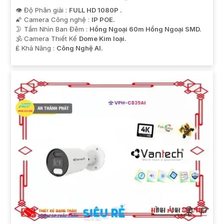
👁 Độ Phân giải :
FULL HD 1080P .
🌠 Camera Công nghệ :
IP POE.
🌛 Tầm Nhìn Ban Đêm :
Hồng Ngoại 60m Hồng Ngoại SMD.
🕉️ Camera Thiết Kế
Dome Kim loại.
️₤ Khả Năng :
Công Nghệ AI.