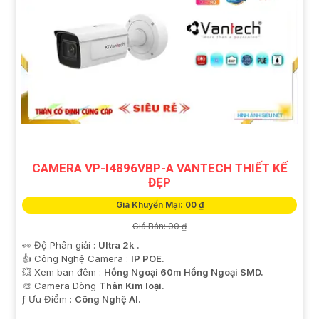
CAMERA VP-I4896VBP-A VANTECH THIẾT KẾ
ĐẸP
Giá Khuyến Mại: 00 ₫
Giá Bán: 00 ₫
👀 Độ Phân giải :
Ultra 2k .
👍 Công Nghệ Camera :
IP POE.
💥 Xem ban đêm :
Hồng Ngoại 60m Hồng Ngoại SMD.
🎨 Camera Dòng
Thân Kim loại.
️ƒ Ưu Điểm :
Công Nghệ AI.