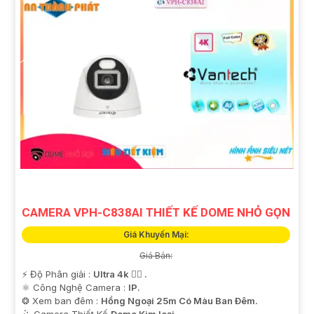
CAMERA VPH-C838AI THIẾT KẾ DOME NHỎ GỌN
Giá Khuyến Mại:
Giá Bán:
️⚡ Độ Phân giải :
Ultra 4k 👍🏾 .
⚛️ Công Nghệ Camera :
IP.
❂ Xem ban đêm :
Hồng Ngoại 25m Có Màu Ban Ðêm.