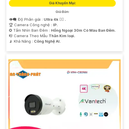
Giá Khuyến Mại:
Giá Bán:
👁️‍🗨 Độ Phân giải :
Ultra 4k 👍🏾 .
🏆 Camera Công nghệ :
IP.
✪ Tầm Nhìn Ban Đêm :
Hồng Ngoại 30m Có Màu Ban Ðêm.
🎼️ Camera Theo Mẫu
Thân Kim loại.
️📡 Khả Năng :
Công Nghệ AI.