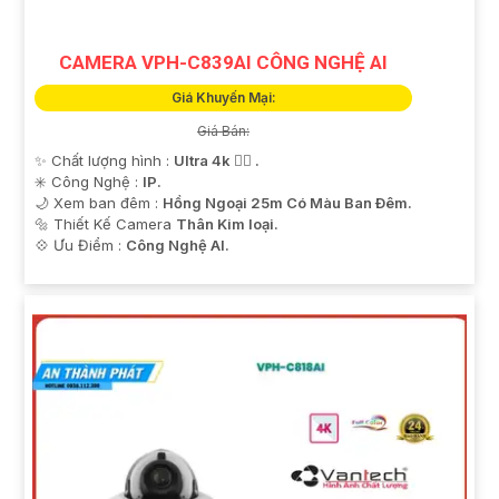
CAMERA VPH-C839AI CÔNG NGHỆ AI
Giá Khuyến Mại:
Giá Bán:
✨ Chất lượng hình :
Ultra 4k 👍🏾 .
✳️ Công Nghệ :
IP.
🌙 Xem ban đêm :
Hồng Ngoại 25m Có Màu Ban Ðêm.
🔩 Thiết Kế Camera
Thân Kim loại.
️💠 Ưu Điểm :
Công Nghệ AI.