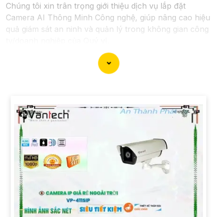
Chúng tôi xin trân trọng giới thiệu dịch vụ lắp đặt
Camera AI Thông Minh Công nghệ, giúp nâng cao hiệu
quả giám sát an ninh và quản lý trong không gian công
ty/doanh nghiệp của Quý vị.
**Ưu điểm nổi bật**:
🎞
1:
**AI Thông Minh**: Hệ thống Camera được tích
hợp công nghệ AI cung cấp khả năng phân tích hình
ảnh, nhận diện khuôn mặt, nhận biết chuyển động đột
ngột và cảnh báo tự động. ✴️
2:
**Giám Sát Thời Gian
Thực**: Quý vị có thể theo dõi và giám sát từ xa mọi
hoạt động trong công ty/ngôi nhà 24/7 thông qua ứng
dụng di động hoặc máy tính cá nhân. ✪
3:
**Lưu Trữ
An Toàn**: Dữ liệu hình ảnh được lưu trữ an toàn và
dễ dàng truy xuất khi cần thiết, giúp hỗ trợ điều tra và
xác minh sự kiện. ✺
4:
**Tích hợp Hệ Thống**: Hệ
thống Camera AI Thông Minh có thể kết hợp với các
thiết bị an ninh khác để tạo lập một hệ thống an ninh
hoàn chỉnh.
Chúng tôi rất hân hạnh được phục vụ và hợp tác cùng