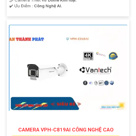
🤹 Camera Thiết Kế
Dome Kim loại.
️✔️ Ưu Điểm :
Công Nghệ AI.
CAMERA VPH-C819AI CÔNG NGHỆ CAO