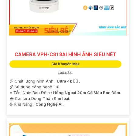
CAMERA VPH-C818AI HÌNH ẢNH SIÊU NÉT
Giá Khuyến Mại:
Giá Bán:
💯 Chất lượng hình Ảnh :
Ultra 4k 👍🏾 .
🕉️ Sử dụng công nghệ :
IP.
⭐ Tầm Nhìn Ban Đêm :
Hồng Ngoại 20m Có Màu Ban Ðêm.
🌧️ Camera Dòng
Thân Kim loại.
️☣️ Khả Năng :
Công Nghệ AI.