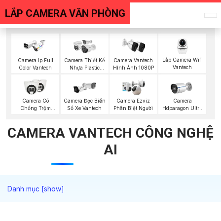
LẮP CAMERA VĂN PHÒNG
Lắp Camera Wifi
Camera Ip Full
Camera Thiết Kế
Camera Vantech
Vantech
Color Vantech
Nhựa Plastic
Hình Ảnh 1080P
Vantech
Camera Có
Camera Đọc Biển
Camera Ezviz
Camera
Chống Trộm
Số Xe Vantech
Phân Biệt Người
Hdparagon Ultra
Vantech
2K
CAMERA VANTECH CÔNG NGHỆ
AI