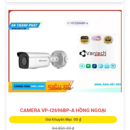
CAMERA VP-I2696BP-A HỒNG NGOẠI
Giá Khuyến Mại: 00 ₫
Giá Bán: 00 ₫