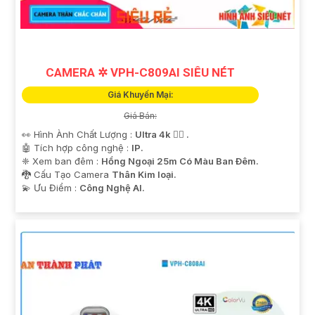
CAMERA ✲ VPH-C809AI SIÊU NÉT
Giá Khuyến Mại:
Giá Bán:
👀 Hình Ành Chất Lượng :
Ultra 4k 👍🏾 .
🤖️ Tích hợp công nghệ :
IP.
❈ Xem ban đêm :
Hồng Ngoại 25m Có Màu Ban Ðêm.
🐉️ Cấu Tạo Camera
Thân Kim loại.
️💫 Ưu Điểm :
Công Nghệ AI.